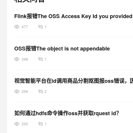
大模型解决方案
迁移与运维管理
Flink报错The OSS Access Key Id you provided d
快速部署 Dify，高效搭建 
专有云
477
1
10 分钟在聊天系统中增加
OSS报错The object is not appendable
348
1
视觉智能平台在id调用商品分割抠图报oss错误
259
2
如何通过hdfs命令操作oss并获取rquest id？
230
1