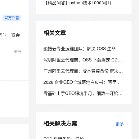
安全
【精品问答】python技术1000问(1)
我要投诉
e-1.1-I2V
Cosyvoice-V3-Flash
PolarDB
上云场景组合购
Milvus 弹性伸缩功能新增节
伴
漫剧创作，剧本、分镜、视频高效生成
100%兼容MySQL、PostgreSQL，兼容Oracle，支持集中和分布式
覆盖90%+业务场景，专享组合折扣价
点支持范围
畅自然，细节丰富
高表现力语音合成大模型，语音克隆听感自然
VPN
官方回答
ernetes 版 ACK
云聚AI 严选权益
AI 原生数据库服务发布
SSL 证书
2V
Fun-ASR
，一键激活高效办公新体验
理容器应用的 K8s 服务
精选AI产品，从模型到应用全链提效
Agent 数据网关
相关文章
问时，将会
文戏情感细腻自然，动作戏激烈拳拳到肉，实现更强表演能力
支持中英文自由切换，具备更强的噪声鲁棒性
堡垒机
AI 用量加速计划
云原生数据库 PolarDB
防火墙
聚搜云专业运维团队：解决 OSS 生命周期 存储归档实操教程
、识别商机，让客服更高效、服务更出色。
新老同享，达量后返
Agentic Database 发布
举报
主机安全
应用
深圳阿里云代理商：OSS 下载提速 CDN 分片传输优化实操
广州阿里云代理商：版本管控备份 解决 OSS 误删数据难题
千问办公
NEW
AI 应用及服务市场
的智能体编程平台
一站式AI生产力平台
2026 企业GEO全域落地白皮书：阿里云环境下AI知识库搭建全方案
AI 应用
伶鹊
零基础上手GEO踩坑半月，细数一开始做AI收录犯下的低级错误
企业级人与Agent协作平台，接入和调度多个数字员工
智能客服平台，对话机器人、对话分析、智能外呼
大模型
大模型服务平台百炼 - 全妙
自然语言处理
应用创作平台
多模态内容创作工具，已接入 DeepSeek
相关解决方案
数据标注
更多
机器学习