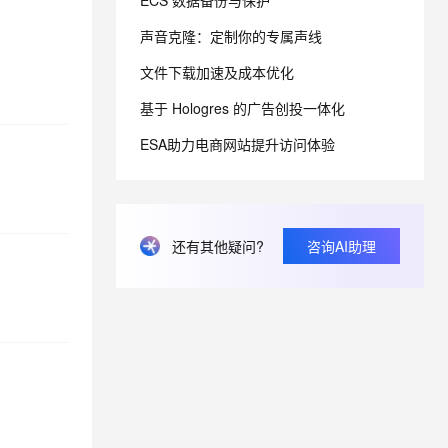
ECS 数据备份与保护
声音克隆：定制你的专属声线
息提取
与 AI 智能体进行实时音视频通话
文件下载加速及成本优化
从文本、图片、视频中提取结构化的属性信息
构建支持视频理解的 AI 音视频实时通话应用
基于 Hologres 的广告创投一体化
t.diy 一步搞定创意建站
构建大模型应用的安全防护体系
通过自然语言交互简化开发流程,全栈开发支持
通过阿里云安全产品对 AI 应用进行安全防护
ESA助力电商网站提升访问体验
还有其他疑问?
咨询AI助理