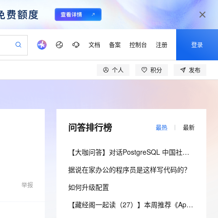
文档
备案
控制台
注册
登录
个人
积分
发布
验
作计划
器
AI 活动
专业服务
服务伙伴合作计划
开发者社区
加入我们
产品动态
服务平台百炼
阿里云 OPC 创新助力计划
一站式生成采购清单，支持单品或批量购买
io：打造专属 AI 语音助手
S产品伙伴计划（繁花）
峰会
CS
造的大模型服务与应用开发平台
一句话生成原生可编辑精美 PPT 文稿
AI 生产力先锋
Al MaaS 服务伙伴赋能合作
域名
博文
Careers
至高可申请百万元
Qwen3.8-Max 模型上线
开启高性价比 AI 编程新体验
弹性可伸缩的云计算服务
Qwen-Audio-3.0-Realtime 端到端实时语音角色扮演
输入一句话想法, 轻松生成专业的 PPT
先锋实践拓展 AI 生产力的边界
Token 补贴，五大权
计划
海大会
伙伴信用分合作计划
商标
问答
社会招聘
问答排行榜
最热
最新
益加速 OPC 成功
eek-V4-Pro
SS
一键部署幻兽帕鲁游戏服务器
飞天发布时刻
HOT
Open Search 向量检索版支
划
备案
电子书
校园招聘
pSeek-V4-Pro
视频创作，一键激活电商全链路生产力
稳定、安全、高性价比、高性能的云存储服务
一键购买专属联机服务器，轻松开启游戏
所见，即是所愿
持视频检索 Pipeline 功能
更多支持
【大咖问答】对话PostgreSQL 中国社区发起人之一，阿里云数据库高级专家 德哥
划
公司注册
镜像站
视频生成
语音识别与合成
专属 QwenPaw
漫剧工坊：一站式动画创作平台
AI 实训营
HOT
应用身份服务 (IDaaS)
据说在家办公的程序员是这样写代码的？
合作伙伴培训与认证
划
上云迁移
站生成，高效打造优质广告素材
全接入的云上超级电脑
从聊天伙伴进化为能主动干活的本地数字员工
快速生产连贯的高质量长漫剧
从基础到进阶，Agent 创客手把手教你
OpenClaw 管理能力上线
lScope
我要反馈
e-1.1-T2V
Qwen3-TTS-Flash
举报
如何升级配置
查询合作伙伴
n Alibaba Cloud ISV 合作
代维服务
建企业门户网站
10 分钟搭建微信、支付宝小程序
MaxCompute MaxFrame 提
畅细腻的高质量视频
离线语音合成大模型，多语言方言自适应，低延迟高稳定
创新加速
ope
登录合作伙伴管理后台
【藏经阁一起读（27）】本周推荐《Apache Flink案例集（2022版）》，你有哪些心得？
我要建议
站，无忧落地极速上线
以可视化方式快速构建移动和 PC 门户网站
国内短信简单易用，安全可靠，秒级触达，全球覆盖200+国家和地区。
高效部署网站，快速应用到小程序
供自动弹性内存功能