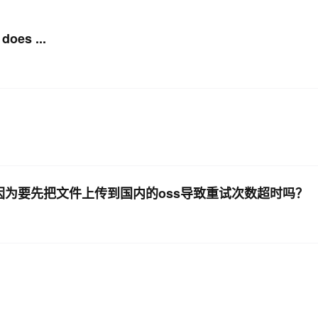
oes ...
AI 应用
10分钟微调：让0.6B模型媲美235B模
多模态数据信
型
依托云原生高可用架构,实现Dify私有化部署
用1%尺寸在特定领域达到大模型90%以上效果
一个 AI 助手
超强辅助，Bol
即刻拥有 DeepSeek-R1 满血版
在企业官网、通讯软件中为客户提供 AI 客服
多种方案随心选，轻松解锁专属 DeepSeek
，因为要先把文件上传到国内的oss导致重试次数超时吗？