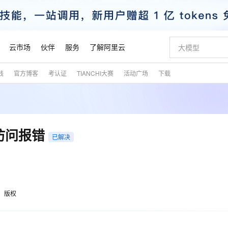
云市场
伙伴
服务
了解阿里云
践
官方博客
考认证
TIANCHI大赛
活动广场
下载
AI 特惠
数据与 API
成为产品伙伴
企业增值服务
最佳实践
价格计算器
AI 场景体
基础软件
产品伙伴合
阿里云认证
市场活动
配置报价
大模型
自助选配和估算价格
新方式
睿译宝，AI翻译排版一步到位
智启 AI 普惠权益
产品生态集成认证中心
企业支持计划
云上春晚
域名与网站
千问官方 MaaS 平台，为开发者和 Agent 而生，新用户赠送 1 亿 + tokens 额度
Qwen Aud
AI Coding
阿里云Maa
2026 阿里云
云服务器 E
为企业打
数据集
Windows
大模型认证
模型
NEW
NEW
交付可用成果
值低价云产品抢先购
上传文档即自动完成翻译和格式还原
至高享 1亿+免费 tokens，加速 Al 应用落地
提供智能易用的域名与建站服务
智能编程，一键
安全可靠、
产品生态伙伴
专家技术服务
云上奥运之旅
弹性计算合作
阿里云中企出
手机三要素
宝塔 Linux
全部认证
d访问报错
价格优势
已解决
有专属领域专家
GLM-5.2：长任务时代开源旗舰模型
阿里云 OPC 创新助力计划
千问大模型
即刻拥有 DeepS
AI 电商营销
对象存储 O
大模型
产品生态伙伴工作台
企业增值服务台
云栖战略参考
云存储合作计
云栖大会
身份实名认证
CentOS
训练营
推动算力普惠，释放技术红利
最高返9万
多领域专家智能体,一键组建 AI 虚拟交付团队
快速构建应用程序和网站，即刻迈出上云第一步
至高百万元 Token 补贴，加速一人公司成长
多元化、高性能、安全可靠的大模型服务
真正可用的 1M 上下文,一次完成代码全链路开发
轻松解锁专属 Dee
从图文生成到
云上的中国
数据库合作计
活动全景
短信
Docker
图片和
站式影视创作平台
Hermes Agent，打造自进化智能体
Token Plan 模型订阅计划
数字证书管理服务（原SSL证书）
5 分钟轻松部署
AI 广告创作
无影云电脑
企业成长
NEW
信息公告
看见新力量
云网络合作计
OCR 文字识别
JAVA
证享300元代金券
可视化编排打通从文字构思到成片全链路闭环
全托管，含MySQL、PostgreSQL、SQL Server、MariaDB多引擎
自主进化，持久记忆，越用越聪明
Qwen3.8-Max 首发尝鲜，限时加量 10 倍，夜间低至2折
实现全站HTTPS，呈现可信的WEB访问
图文、视频一
随时随地安
魔搭 Mode
Kimi-K3
HappyHors
版权
NEW
loud
服务实践
官网公告
金融模力时刻
Salesforce O
版
发票查验
全能环境
Claude Code + GStack 打造工程团队
千问办公，限时限量积分加倍
Qoder
低代码高效构
AI 建站
短信服务
型
NEW
作计划
Kimi 最新旗舰模型，长程编程与推理利器
让文字生成流
计划
创新中心
魔搭 ModelSc
健康状态
理服务
让AI从“聊天伙伴”进化为能干活的“数字员工”
安装技能 GStack，拥有专属 AI 工程团队
你的AI工作搭子，覆盖日常办公高频场景
面向真实软件的智能体编程平台
0 代码专业建
客户案例
天气预报查询
操作系统
态合作计划