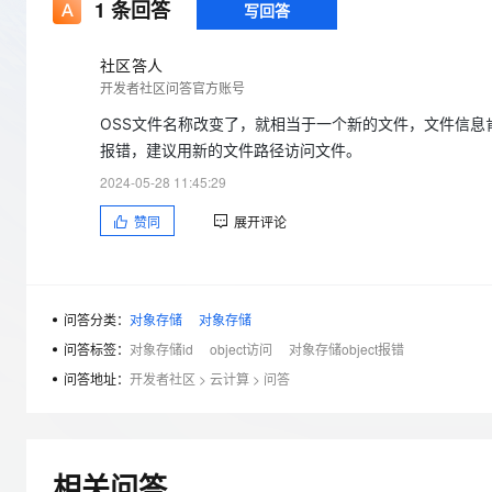
存储
天池大赛
1
条回答
写回答
Qwen3.7-Plus
云解析DNS
解决方案免费试用 新老
电子合同
最高领取价值200元试用
能看、能想、能动手的多模
安全
网络与CDN
AI 算法大赛
畅捷通
社区答人
大数据开发治理平台 Data
AI 产品 免费试用
网络
开发者社区问答官方账号
安全
云开发大赛
Qwen3-VL-Plus
Tableau 订阅
1亿+ 大模型 tokens 和 
OSS文件名称改变了，就相当于一个新的文件，文件信
可观测
入门学习赛
中间件
AI空中课堂在线直播课
报错，建议用新的文件路径访问文件。
云防火墙
140+云产品 免费试用
上云与迁云
云原生的云上边界网络安全
产品新客免费试用，最长1
数据库
2024-05-28 11:45:29
生态解决方案
大模型服务
企业出海
大模型ACA认证体验
赞同
展开评论
大数据计算
助力企业全员 AI 认知与能
行业生态解决方案
千问AI平台-Token Plan
政企业务
媒体服务
开发者生态解决方案
企业服务与云通信
问答分类：
对象存储
对象存储
千问AI平台-模型体验
AI 开发和 AI 应用解决
问答标签：
对象存储id
object访问
对象存储object报错
在线体验全尺寸、多种模态
域名与网站
问答地址：
开发者社区
>
云计算
>
问答
Happy 系列大模型
终端用户计算
Serverless
相关问答
开发工具