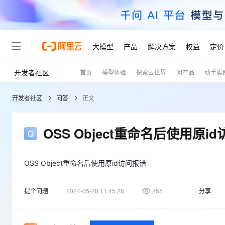
大模型
产品
解决方案
权益
定价
开发者社区
首页
模型体验
探索云世界
问产品
动手实
大模型
产品
解决方案
权益
定价
云市场
伙伴
服务
了解阿里云
精选产品
精选解决方案
普惠上云
产品定价
精选商城
成为销售伙伴
售前咨询
为什么选择阿里云
千问AI平台
开发者社区
问答
正文
了解云产品的定价详情
大模型服务平台百炼
千问办公，解锁你的工作
普惠上云 官方力荐
分销伙伴
在线服务
网站建设
什么是云计算
大
大模型服务与应用平台
企业级Agent产品，直接
云服务器38元/年起，超
咨询伙伴
多端小程序
技术领先
OSS Object重命名后使用原i
云上成本管理
售后服务
轻量应用服务器
Agency Agents：拥
官方推荐返现计划
大模型
精选产品
精选解决方案
Salesforce 国际版订阅
稳定可靠
管理和优化成本
推荐新用户得奖励，单订单
销售伙伴合作计划
自助服务
友盟天域
安全合规
人工智能与机器学习
AI
OSS Object重命名后使用原id访问报错
文本生成
云数据库 RDS
HappyHorse 打造一
云工开物
无影生态合作计划
在线服务
观测云
分析师报告
高校专属算力普惠，学生认
计算
互联网应用开发
Qwen3.8-Max
提个问题
2024-05-28 11:45:28
255
分享
HOT
Salesforce On Alibaba C
工单服务
Tuya 物联网平台阿里云
研究报告与白皮书
人工智能平台 PAI
快速拥有专属 OpenClaw
大模
Consulting Partner 合
大数据
容器
智能体时代全能旗舰模型
免费试用
短信专区
一站式AI开发、训练和推
蓝凌 OA
AI 大模型销售与服务生
现代化应用