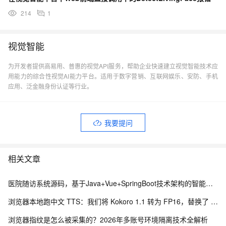
214
1
视觉智能
为开发者提供高易用、普惠的视觉API服务，帮助企业快速建立视觉智能技术应
用能力的综合性视觉AI能力平台。适用于数字营销、互联网娱乐、安防、手机
应用、泛金融身份认证等行业。
我要提问
相关文章
医院随访系统源码，基于Java+Vue+SpringBoot技术架构的智能化管理平台
浏览器本地跑中文 TTS：我们将 Kokoro 1.1 转为 FP16，替换了 Piper 中文配音
浏览器指纹是怎么被采集的？2026年多账号环境隔离技术全解析