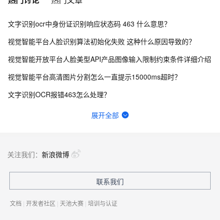
文字识别ocr中身份证识别响应状态码 463 什么意思？
视觉智能平台人脸识别算法初始化失败 这种什么原因导致的？
视觉智能开放平台人脸美型API产品图像输入限制约束条件详细介绍
视觉智能平台高清图片分割怎么一直提示15000ms超时？
文字识别OCR报错463怎么处理？
图像搜索可以限定最小相似度吗？
展开全部
文字识别OCR体验了一下，识别不出来，麻烦帮我看下怎么解决？
文字识别OCR怎么识别身份证？
关注我们：
新浪微博
文字识别OCR这个识别，咋都跑偏了，而且非常不准，请问，如何改善？
联系我们
阿里云视觉智能开放平台中，调用人脸核身接口，身份证里出现X，就会出现实名认证不过，这个是什么原因？
文档
|
开发者社区
|
天池大赛
|
培训与认证