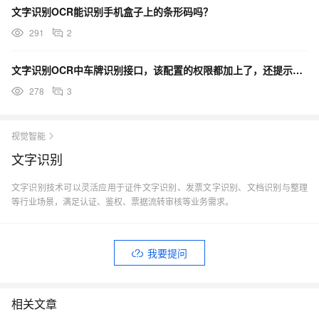
文字识别OCR能识别手机盒子上的条形码吗？
291
2
文字识别OCR中车牌识别接口，该配置的权限都加上了，还提示没有激活OCR服务，请问还缺少什么配置？
278
3
视觉智能
文字识别
文字识别技术可以灵活应用于证件文字识别、发票文字识别、文档识别与整理
等行业场景，满足认证、鉴权、票据流转审核等业务需求。
我要提问
相关文章