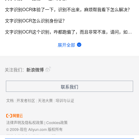
文字识别OCR体验了一下，识别不出来，麻烦帮我看下怎么解决？
文字识别OCR怎么识别身份证？
文字识别OCR这个识别，咋都跑偏了，而且非常不准，请问，如何改善？
文字识别OCR目前有哪些情况会导致识别失败？
展开全部
OCR增值税发票识别调用错误：怎么解决？
文字识别ocr识别图片有大小限制吗？
关注我们：
新浪微博
ocr通用文字识别后付费和资源包价格是不一样吗？
联系我们
文字识别OCR报错400是什么原因？
文档
|
开发者社区
|
天池大赛
|
培训与认证
法律声明及隐私权政策
|
Cookies政策
© 2009-现在 Aliyun.com 版权所有
增值电信业务经营许可证：
浙B2-20080101