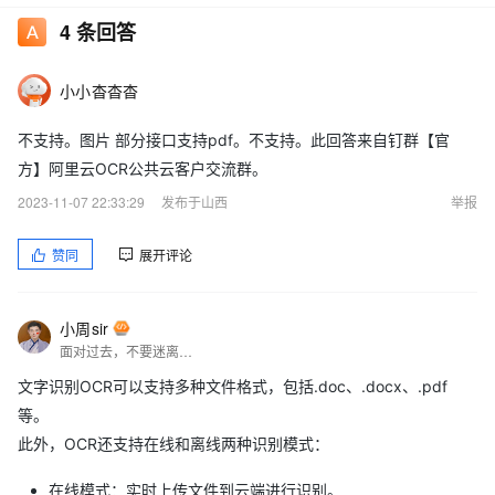
4
条回答
小小杳杳杳
不支持。图片 部分接口支持pdf。不支持。此回答来自钉群【官
方】阿里云OCR公共云客户交流群。
2023-11-07 22:33:29
发布于山西
举报
赞同
展开评论
小周sir
面对过去，不要迷离；面对未来，不必彷徨；活在今天，你只要把自己完全展示给别人看。
文字识别OCR可以支持多种文件格式，包括.doc、.docx、.pdf
等。
此外，OCR还支持在线和离线两种识别模式：
在线模式：实时上传文件到云端进行识别。