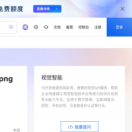
文档
备案
控制台
注册
登录
验
作计划
器
AI 活动
专业服务
服务伙伴合作计划
开发者社区
加入我们
产品动态
服务平台百炼
阿里云 OPC 创新助力计划
一站式生成采购清单，支持单品或批量购买
io：打造专属 AI 语音助手
S产品伙伴计划（繁花）
峰会
CS
造的大模型服务与应用开发平台
一句话生成原生可编辑精美 PPT 文稿
AI 生产力先锋
Al MaaS 服务伙伴赋能合作
域名
博文
Careers
至高可申请百万元
Qwen3.8-Max 模型上线
开启高性价比 AI 编程新体验
弹性可伸缩的云计算服务
Qwen-Audio-3.0-Realtime 端到端实时语音角色扮演
输入一句话想法, 轻松生成专业的 PPT
先锋实践拓展 AI 生产力的边界
Token 补贴，五大权
计划
海大会
伙伴信用分合作计划
商标
问答
社会招聘
png
视觉智能
益加速 OPC 成功
eek-V4-Pro
SS
一键部署幻兽帕鲁游戏服务器
飞天发布时刻
HOT
Open Search 向量检索版支
划
备案
电子书
校园招聘
pSeek-V4-Pro
视频创作，一键激活电商全链路生产力
为开发者提供高易用、普惠的视觉API服务，帮助
稳定、安全、高性价比、高性能的云存储服务
一键购买专属联机服务器，轻松开启游戏
所见，即是所愿
持视频检索 Pipeline 功能
更多支持
企业快速建立视觉智能技术应用能力的综合性视
划
公司注册
镜像站
视频生成
语音识别与合成
专属 QwenPaw
漫剧工坊：一站式动画创作平台
AI 实训营
觉AI能力平台。适用于数字营销、互联网娱乐、
HOT
应用身份服务 (IDaaS)
合作伙伴培训与认证
划
安防、手机应用、泛金融身份认证等行业。
上云迁移
站生成，高效打造优质广告素材
全接入的云上超级电脑
从聊天伙伴进化为能主动干活的本地数字员工
快速生产连贯的高质量长漫剧
从基础到进阶，Agent 创客手把手教你
OpenClaw 管理能力上线
lScope
我要反馈
e-1.1-T2V
Qwen3-TTS-Flash
查询合作伙伴
n Alibaba Cloud ISV 合作
代维服务
建企业门户网站
10 分钟搭建微信、支付宝小程序
MaxCompute MaxFrame 提
畅细腻的高质量视频
离线语音合成大模型，多语言方言自适应，低延迟高稳定
创新加速
ope
登录合作伙伴管理后台
我要建议
站，无忧落地极速上线
以可视化方式快速构建移动和 PC 门户网站
国内短信简单易用，安全可靠，秒级触达，全球覆盖200+国家和地区。
高效部署网站，快速应用到小程序
供自动弹性内存功能
我要提问
举报