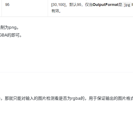
AI 应用
10分钟微调：让0.6B模型媲美235B模
多模态数据信
型
依托云原生高可用架构,实现Dify私有化部署
制为png。
用1%尺寸在特定领域达到大模型90%以上效果
一个 AI 助手
超强辅助，Bol
GBA的即可。
即刻拥有 DeepSeek-R1 满血版
在企业官网、通讯软件中为客户提供 AI 客服
。
多种方案随心选，轻松解锁专属 DeepSeek
g，那就只能对输入的图片检测看是否为rgba的，用于保证输出的图片格