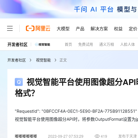
大模型
产品
解决方案
权益
定价
开发者社区
首页
免费试用
通义万相
人脸人体
大模型
产品
解决方案
权益
定价
云市场
伙伴
服务
了解阿里云
精选产品
精选解决方案
普惠上云
产品定价
精选商城
成为销售伙伴
售前咨询
为什么选择阿里云
千问AI平台
开发者社区
视觉智能
正文
了解云产品的定价详情
大模型服务平台百炼
千问办公，解锁你的工作
普惠上云 官方力荐
分销伙伴
在线服务
网站建设
什么是云计算
大
大模型服务与应用平台
企业级Agent产品，直接
云服务器38元/年起，超
咨询伙伴
多端小程序
技术领先
视觉智能平台使用图像超分API时
云上成本管理
售后服务
轻量应用服务器
Agency Agents：拥
官方推荐返现计划
大模型
精选产品
精选解决方案
Salesforce 国际版订阅
稳定可靠
格式？
管理和优化成本
推荐新用户得奖励，单订单
销售伙伴合作计划
自助服务
友盟天域
安全合规
人工智能与机器学习
AI
文本生成
云数据库 RDS
HappyHorse 打造一
云工开物
无影生态合作计划
在线服务
观测云
分析师报告
高校专属算力普惠，学生认
"RequestId": "0BFCCF4A-0EC1-5E90-BF2A-775B91128551"
计算
互联网应用开发
Qwen3.8-Max
HOT
Salesforce On Alibaba C
工单服务
视觉智能平台使用图像超分API时，将参数OutputFormat设置为j
Tuya 物联网平台阿里云
研究报告与白皮书
人工智能平台 PAI
快速拥有专属 OpenClaw
大模
Consulting Partner 合
大数据
容器
智能体时代全能旗舰模型
免费试用
短信专区
一站式AI开发、训练和推
蓝凌 OA
AI 大模型销售与服务生
嘟嘟嘟嘟嘟嘟
2023-09-27 07:53:29
419
发布于天津
现代化应用