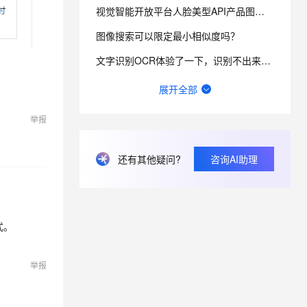
视觉智能开放平台人脸美型API产品图像输入限制约束条件详细介绍
图像搜索可以限定最小相似度吗？
息提取
与 AI 智能体进行实时音视频通话
从文本、图片、视频中提取结构化的属性信息
构建支持视频理解的 AI 音视频实时通话应用
文字识别OCR体验了一下，识别不出来，麻烦帮我看下怎么解决？
t.diy 一步搞定创意建站
构建大模型应用的安全防护体系
视觉智能平台调用人脸识别sdk一直不通过，几十次偶尔能成功一两次。这种情况怎么解决？
展开全部
通过自然语言交互简化开发流程,全栈开发支持
通过阿里云安全产品对 AI 应用进行安全防护
文字识别OCR报错463怎么处理？
举报
阿里云视觉智能开放平台中，调用人脸核身接口，身份证里出现X，就会出现实名认证不过，这个是什么原因？
还有其他疑问?
咨询AI助理
OCR增值税发票识别调用错误：怎么解决？
文字识别OCR目前有哪些情况会导致识别失败？
式。
举报