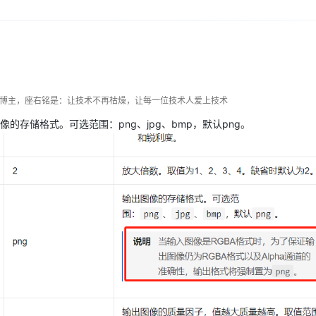
Deepseek-v4-pro
HappyHors
同享
万小智 AI 建站低至 15元/月
Qoder CN
AI 短剧/漫剧
云原生数据库 
快递物流查询
WordPress
成为服务伙
高校合作
点，立即开启云上创新
覆盖公网/内网、递归/权威、移动APP等全场景解析服务
送.CN域名，送备案服务码
基于千问大模型等，支持代码智能生成、研发智能问答
AI助力短剧
态智能体模型
旗舰 MoE 大模型，百万上下文与顶尖推理能力
图生视频，流
Ubuntu
服务生态伙伴
云工开物
企业应用
Works
Night Plan 支持 Qwen 3.8-Max
云原生大数据计算服务 MaxCompute
AI 办公
容器服务 Kub
NEW
GLM-5.2
Wan2.7-T
Red Hat
30+ 款产品免费体验
Data Agent 驱动的一站式 Data+AI 开发治理平台
夜间 5 折，Qwen/Meoo/TokenPlan 客户专享
面向分析的企业级SaaS模式云数据仓库
AI智能应用
提供一站式管
科研合作
视觉 Coding、空间感知、多模态思考等全面升级
1M上下文，专为长程任务能力而生
ERP
堂（旗舰版）
SUSE
智能客服
dn博主，座右铭是：让技术不再枯燥，让每一位技术人爱上技术
CRM
防护产品
2个月
自动承接线索
存储格式。可选范围：png、jpg、bmp，默认png。
建站小程序
OA 办公系统
AI 应用构建
大模型原生
力提升
财税管理
模板建站
Qoder
大模型服务平台百炼-应用模版
HOT
NEW
面向真实软件
个人版上线、团队版降价；千问3.8-Max首发发尝鲜
丰富多元化的应用模版和解决方案
400电话
定制建站
万有无界
大模型服务平台百炼-智能体
方案
广告营销
模板小程序
的模型效果
灵活可视化地构建企业级 Agent
定制小程序
秒悟
人工智能平台 PAI
APP 开发
云端极速 AI 
新一代 AI 视频生成模型，深度适配广告营销等场景
AI Native 的算法工程平台，一站式完成建模、训练、推理服务部署
建站系统