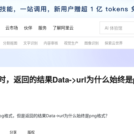
云市场
伙伴
服务
了解阿里云
分割抠图
文字识别
内容审核
视觉生产
图像识别
探索云世界
AI 特惠
数据与 API
成为产品伙伴
企业增值服务
最佳实践
价格计算器
AI 场景体
基础软件
产品伙伴合
阿里云认证
市场活动
配置报价
大模型
自助选配和估算价格
新方式
睿译宝，AI翻译排版一步到位
智启 AI 普惠权益
产品生态集成认证中心
企业支持计划
云上春晚
域名与网站
千问官方 MaaS 平台，为开发者和 Agent 而生，新用户赠送 1 亿 + tokens 额度
Qwen Aud
AI Coding
阿里云Maa
2026 阿里云
云服务器 E
为企业打
数据集
Windows
大模型认证
模型
NEW
NEW
交付可用成果
值低价云产品抢先购
上传文档即自动完成翻译和格式还原
至高享 1亿+免费 tokens，加速 Al 应用落地
提供智能易用的域名与建站服务
智能编程，一键
安全可靠、
产品生态伙伴
专家技术服务
云上奥运之旅
弹性计算合作
阿里云中企出
手机三要素
宝塔 Linux
全部认证
，返回的结果Data->url为什么始终是
价格优势
有专属领域专家
GLM-5.2：长任务时代开源旗舰模型
阿里云 OPC 创新助力计划
千问大模型
即刻拥有 DeepS
AI 电商营销
对象存储 O
大模型
产品生态伙伴工作台
企业增值服务台
云栖战略参考
云存储合作计
云栖大会
身份实名认证
CentOS
训练营
推动算力普惠，释放技术红利
最高返9万
多领域专家智能体,一键组建 AI 虚拟交付团队
快速构建应用程序和网站，即刻迈出上云第一步
至高百万元 Token 补贴，加速一人公司成长
多元化、高性能、安全可靠的大模型服务
真正可用的 1M 上下文,一次完成代码全链路开发
轻松解锁专属 Dee
从图文生成到
云上的中国
数据库合作计
活动全景
短信
Docker
图片和
站式影视创作平台
Hermes Agent，打造自进化智能体
Token Plan 模型订阅计划
数字证书管理服务（原SSL证书）
5 分钟轻松部署
AI 广告创作
无影云电脑
企业成长
NEW
信息公告
看见新力量
云网络合作计
OCR 文字识别
JAVA
证享300元代金券
可视化编排打通从文字构思到成片全链路闭环
全托管，含MySQL、PostgreSQL、SQL Server、MariaDB多引擎
自主进化，持久记忆，越用越聪明
Qwen3.8-Max 首发尝鲜，限时加量 10 倍，夜间低至2折
实现全站HTTPS，呈现可信的WEB访问
图文、视频一
随时随地安
魔搭 Mode
Kimi-K3
HappyHors
NEW
loud
服务实践
官网公告
pg格式，但是返回的结果Data->url为什么始终是png格式？
金融模力时刻
Salesforce O
版
发票查验
全能环境
Claude Code + GStack 打造工程团队
千问办公，限时限量积分加倍
Qoder
低代码高效构
AI 建站
短信服务
型
NEW
作计划
Kimi 最新旗舰模型，长程编程与推理利器
让文字生成流
计划
创新中心
魔搭 ModelSc
健康状态
理服务
让AI从“聊天伙伴”进化为能干活的“数字员工”
安装技能 GStack，拥有专属 AI 工程团队
你的AI工作搭子，覆盖日常办公高频场景
面向真实软件的智能体编程平台
0 代码专业建
客户案例
天气预报查询
操作系统
态合作计划
分享
版权