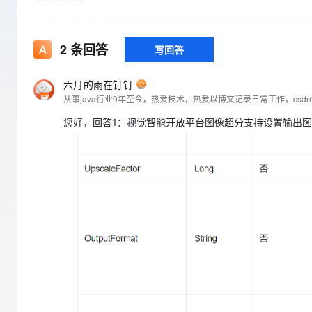
存储
天池大赛
Qwen3.7-Plus
云解析DNS
解决方案免费试用 新老
电子合同
最高领取价值200元试用
能看、能想、能动手的多模
安全
网络与CDN
AI 算法大赛
畅捷通
2
条回答
写回答
大数据开发治理平台 Data
AI 产品 免费试用
网络
安全
云开发大赛
Qwen3-VL-Plus
Tableau 订阅
1亿+ 大模型 tokens 和 
可观测
入门学习赛
六月的雨在钉钉
中间件
AI空中课堂在线直播课
云防火墙
140+云产品 免费试用
从事java行业9年至今，热爱技术，热爱以博文记录日常工作，cs
上云与迁云
云原生的云上边界网络安全
产品新客免费试用，最长1
数据库
您好，回答1：视觉智能开放平台图像超分支持设置输出图像的
生态解决方案
大模型服务
企业出海
大模型ACA认证体验
大数据计算
助力企业全员 AI 认知与能
行业生态解决方案
千问AI平台-Token Plan
政企业务
媒体服务
开发者生态解决方案
企业服务与云通信
千问AI平台-模型体验
AI 开发和 AI 应用解决
在线体验全尺寸、多种模态
域名与网站
Happy 系列大模型
终端用户计算
Serverless
开发工具