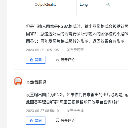
大模型解决方案
迁移与运维管理
快速部署 Dify，高效搭建 
专有云
但是当输入图像是RGBA格式时，输出图像格式会被默认强
10 分钟在聊天系统中增加
回答2：您这边处理的话需要保证你输入的图像格式不是R
回答3：可能受图片格式强转的影响，返回效果会有影响
2023-09-29 10:51:05
发布于河南
赞同
展开评论
番茄酱脑袋
设置输出图片为PNG。如果你们要求输出的图片必现是jp
此回答整理自钉群“阿里云视觉智能开放平台咨询1群”
2023-09-27 08:58:10
发布于天津
赞同
展开评论