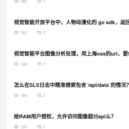
252
1
视觉智能开放平台中，人物动漫化的 go sdk，返
360
2
视觉智能平台图像分析处理，用上海oss的url，
248
3
怎么在SLS日志中精准搜索包含`/api/data`的情况
569
2
给RAM用户授权，允许访问图像超分api么？
224
0