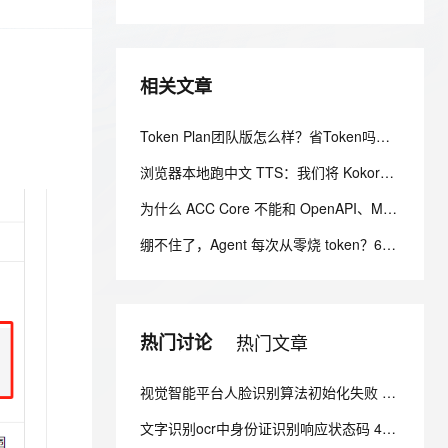
安全
我要投诉
e-1.1-I2V
Cosyvoice-V3-Flash
PolarDB
上云场景组合购
Milvus 弹性伸缩功能新增节
伴
漫剧创作，剧本、分镜、视频高效生成
100%兼容MySQL、PostgreSQL，兼容Oracle，支持集中和分布式
覆盖90%+业务场景，专享组合折扣价
点支持范围
畅自然，细节丰富
高表现力语音合成大模型，语音克隆听感自然
VPN
ernetes 版 ACK
云聚AI 严选权益
AI 原生数据库服务发布
SSL 证书
相关文章
2V
Fun-ASR
，一键激活高效办公新体验
理容器应用的 K8s 服务
精选AI产品，从模型到应用全链提效
Agent 数据网关
文戏情感细腻自然，动作戏激烈拳拳到肉，实现更强表演能力
支持中英文自由切换，具备更强的噪声鲁棒性
堡垒机
Token Plan团队版怎么样？省Token吗？阿里云百炼Token Plan团队版购买指南
AI 用量加速计划
云原生数据库 PolarDB
防火墙
、识别商机，让客服更高效、服务更出色。
新老同享，达量后返
Agentic Database 发布
浏览器本地跑中文 TTS：我们将 Kokoro 1.1 转为 FP16，替换了 Piper 中文配音
主机安全
应用
为什么 ACC Core 不能和 OpenAPI、MCP 或 gRPC 绑死？
千问办公
NEW
AI 应用及服务市场
绷不住了，Agent 每次从零烧 token？6.6k Star OpenSpace 把 Skill 变成会进化的资产
的智能体编程平台
一站式AI生产力平台
AI 应用
伶鹊
企业级人与Agent协作平台，接入和调度多个数字员工
智能客服平台，对话机器人、对话分析、智能外呼
大模型
热门讨论
热门文章
大模型服务平台百炼 - 全妙
自然语言处理
应用创作平台
多模态内容创作工具，已接入 DeepSeek
视觉智能平台人脸识别算法初始化失败 这种什么原因导致的？
数据标注
文字识别ocr中身份证识别响应状态码 463 什么意思？
机器学习