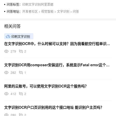
问答标签：
印刷文字识别阿里票据
问答地址：
开发者社区
>
视觉智能
>
文字识别
>
问答
相关问答
印刷文字识别
在文字识别OCR中，什么时候可以支持？因为我看航空行程单识别接口是可以识别出来的，只是混贴不支持？
279
2
文字识别OCR用composer安装运行，系统显示Fatal error这个是示例本身的问题吗？
282
1
阿里的云账号，可以使用文字识别OCR这个服务吗？
412
2
文字识别OCR户口页识别用的这个接口地址 能识别户主页吗？
280
2