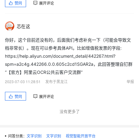
赞同
展开评论
芯在这
你好，这个目前还没有的，后面我们考虑补充一下（可能会导致文
档非常长）。现在可以参考具体API。比如增值税发票的字段:
https://help.aliyun.com/document_detail/442267.html?
spm=a2c4g.442266.0.0.605c2cd1SGAR2a，此回答整理自钉群
“【官方】阿里云OCR公共云客户交流群”
2023-07-03 11:28:51
发布于黑龙江
举报
赞同
展开评论
没有更多了
问答分类：
文字识别
文字识别
视觉智能开放平台