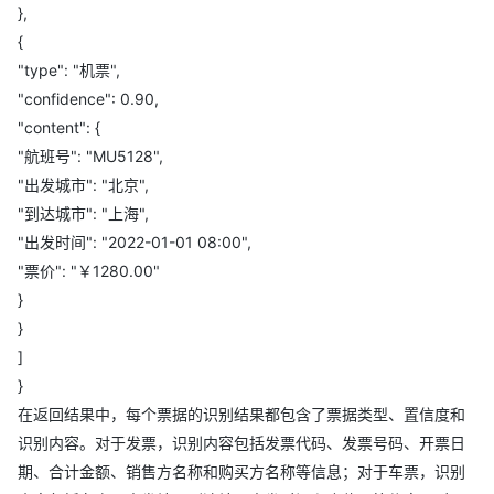
},
{
"type": "机票",
"confidence": 0.90,
"content": {
"航班号": "MU5128",
"出发城市": "北京",
"到达城市": "上海",
"出发时间": "2022-01-01 08:00",
"票价": "￥1280.00"
}
}
]
}
在返回结果中，每个票据的识别结果都包含了票据类型、置信度和
识别内容。对于发票，识别内容包括发票代码、发票号码、开票日
期、合计金额、销售方名称和购买方名称等信息；对于车票，识别