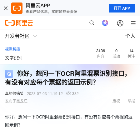
打开 APP
开发者社区
个人
视觉智能
3136
0
14
内容
活动
关注
文字识别
你好，想问一下OCR阿里混票识别接口，
有没有对应每个票据的返回示例？
真的很搞笑
2023-07-03 11:19:12
382
发布于黑龙江
版权
举报
你好，想问一下OCR阿里混票识别接口，有没有对应每个票据的返
回示例？