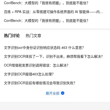
ConfBench：大模型的「我很有把握」，到底能不能信？
百炼 + RPA 实战：从零搭建可操作系统界面的 AI 智能体——内网离线部署与 EXE 打包分发完整方案
ConfBench：大模型的「我很有把握」，到底能不能信？
热门讨论
热门文章
文字识别ocr中身份证识别响应状态码 463 什么意思？
文字识别OCR体验了一下，识别不出来，麻烦帮我看下怎么解决？
OCR增值税发票识别调用错误：怎么解决？
文字识别OCR报错463怎么处理？
文字识别OCR目前有哪些情况会导致识别失败？
这个图片我要提取所有的基金名称，金额，昨日收益，持有收益及收益率，要用文字识别OCR的哪个模式？
展开全部
ocr通用文字识别后付费和资源包价格是不一样吗？
文字识别OCR这个识别，咋都跑偏了，而且非常不准，请问，如何改善？