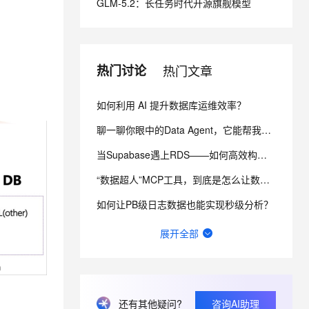
GLM-5.2：长任务时代开源旗舰模型
从文本、图片、视频中提取结构化的属性信息
构建支持视频理解的 AI 音视频实时通话应用
t.diy 一步搞定创意建站
构建大模型应用的安全防护体系
通过自然语言交互简化开发流程,全栈开发支持
通过阿里云安全产品对 AI 应用进行安全防护
热门讨论
热门文章
如何利用 AI 提升数据库运维效率？
聊一聊你眼中的Data Agent，它能帮我们完成什么？
当Supabase遇上RDS——如何高效构建轻量级应用？
“数据超人”MCP工具，到底是怎么让数据‘燃’起来的？
如何让PB级日志数据也能实现秒级分析？
RDS在MySQL的基础上封装了什么，增加了什么功能？
展开全部
PolarDB Supabase + Qoder，来看看个人开发者是如何玩转 BaaS？
如何让 Dify on DMS 助力智能应用开发？
还有其他疑问?
咨询AI助理
Data Agent for Meta能否成为企业级“数据大脑”？