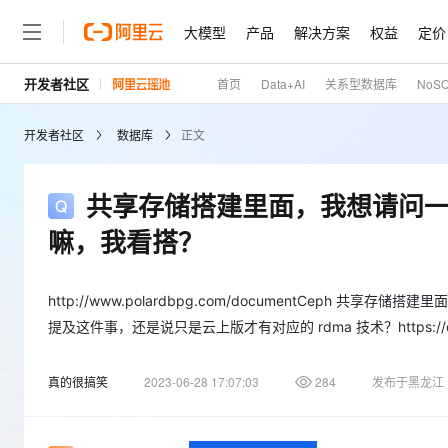
大模型
产品
解决方案
权益
定价
开发者社区
首页
Data+AI
关系型数据库
NoS
大模型
产品
解决方案
权益
定价
云市场
伙伴
服务
了解阿里云
精选产品
精选解决方案
普惠上云
产品定价
精选商城
成为销售伙伴
售前咨询
为什么选择阿里云
千问AI平台
开发者社区
数据库
正文
了解云产品的定价详情
大模型服务平台百炼
千问办公，解锁你的工作
普惠上云 官方力荐
分销伙伴
在线服务
网站建设
什么是云计算
大
大模型服务与应用平台
企业级Agent产品，直接
云服务器38元/年起，超
咨询伙伴
多端小程序
技术领先
共享存储搭建里面，我想请问一下开源版
云上成本管理
售后服务
轻量应用服务器
Agency Agents：拥
官方推荐返现计划
大模型
精选产品
精选解决方案
Salesforce 国际版订阅
稳定可靠
嘛，我看搭？
管理和优化成本
推荐新用户得奖励，单订单
销售伙伴合作计划
自助服务
友盟天域
安全合规
人工智能与机器学习
AI
文本生成
云数据库 RDS
HappyHorse 打造一
云工开物
无影生态合作计划
在线服务
观测云
分析师报告
高校专属算力普惠，学生认
http://www.polardbpg.com/documentCeph 共享存
计算
互联网应用开发
Qwen3.8-Max
HOT
Salesforce On Alibaba C
工单服务
提及这件事，还是说只是云上版才有对应的 rdma 技术？https://developer
Tuya 物联网平台阿里云
研究报告与白皮书
人工智能平台 PAI
快速拥有专属 OpenClaw
大模
Consulting Partner 合
大数据
容器
智能体时代全能旗舰模型
免费试用
短信专区
一站式AI开发、训练和推
蓝凌 OA
AI 大模型销售与服务生
真的很搞笑
2023-06-28 17:07:03
284
发布于黑龙江
现代化应用
存储
天池大赛
Qwen3.7-Plus
云解析DNS
解决方案免费试用 新老
电子合同
最高领取价值200元试用
能看、能想、能动手的多模
安全
网络与CDN
AI 算法大赛
畅捷通