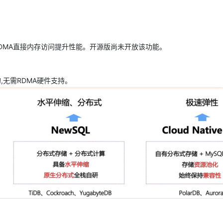
型
依托云原生高可用架构,实现Dify私有化部署
用1%尺寸在特定领域达到大模型90%以上效果
一个 AI 助手
超强辅助，Bol
即刻拥有 DeepSeek-R1 满血版
在企业官网、通讯软件中为客户提供 AI 客服
通过RDMA直接内存访问提升性能。开源版尚未开放该功能。
多种方案随心选，轻松解锁专属 DeepSeek
信的,无需RDMA硬件支持。