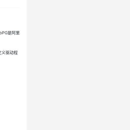
rdbPG是阿里
定义驱动程