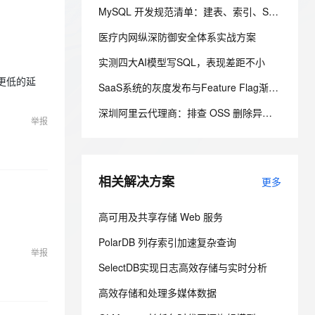
ernetes 版 ACK
云聚AI 严选权益
MySQL 开发规范清单：建表、索引、SQL、ORM 四块一次讲透
AI 原生数据库服务发布
SSL 证书
2V
Fun-ASR
，一键激活高效办公新体验
理容器应用的 K8s 服务
精选AI产品，从模型到应用全链提效
Agent 数据网关
医疗内网纵深防御安全体系实战方案
文戏情感细腻自然，动作戏激烈拳拳到肉，实现更强表演能力
支持中英文自由切换，具备更强的噪声鲁棒性
堡垒机
AI 用量加速计划
云原生数据库 PolarDB
实测四大AI模型写SQL，表现差距不小
防火墙
、识别商机，让客服更高效、服务更出色。
新老同享，达量后返
Agentic Database 发布
和更低的延
SaaS系统的灰度发布与Feature Flag渐进式交付
主机安全
应用
深圳阿里云代理商：排查 OSS 删除异常 理清权限版本规则
举报
千问办公
NEW
AI 应用及服务市场
的智能体编程平台
一站式AI生产力平台
AI 应用
伶鹊
相关解决方案
更多
企业级人与Agent协作平台，接入和调度多个数字员工
智能客服平台，对话机器人、对话分析、智能外呼
大模型
大模型服务平台百炼 - 全妙
自然语言处理
高可用及共享存储 Web 服务
应用创作平台
多模态内容创作工具，已接入 DeepSeek
。
数据标注
PolarDB 列存索引加速复杂查询
举报
机器学习
SelectDB实现日志高效存储与实时分析
高效存储和处理多媒体数据
息提取
与 AI 智能体进行实时音视频通话