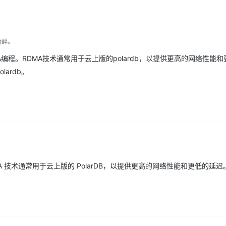
服务生态伙伴
云工开物
企业应用
Works
Night Plan 支持 Qwen 3.8-Max
云原生大数据计算服务 MaxCompute
AI 办公
容器服务 Kub
NEW
GLM-5.2
Wan2.7-T
Red Hat
30+ 款产品免费体验
Data Agent 驱动的一站式 Data+AI 开发治理平台
夜间 5 折，Qwen/Meoo/TokenPlan 客户专享
面向分析的企业级SaaS模式云数据仓库
AI智能应用
提供一站式管
科研合作
视觉 Coding、空间感知、多模态思考等全面升级
1M上下文，专为长程任务能力而生
ERP
堂（旗舰版）
SUSE
智能客服
场醉。
CRM
防护产品
2个月
自动承接线索
RDMA编程。RDMA技术通常用于云上版的polardb，以提供更高的网络性能
建站小程序
OA 办公系统
AI 应用构建
大模型原生
ardb。
力提升
财税管理
模板建站
Qoder
大模型服务平台百炼-应用模版
HOT
NEW
面向真实软件
个人版上线、团队版降价；千问3.8-Max首发发尝鲜
丰富多元化的应用模版和解决方案
400电话
定制建站
万有无界
大模型服务平台百炼-智能体
方案
广告营销
模板小程序
的模型效果
灵活可视化地构建企业级 Agent
定制小程序
秒悟
人工智能平台 PAI
APP 开发
云端极速 AI 
新一代 AI 视频生成模型，深度适配广告营销等场景
AI Native 的算法工程平台，一站式完成建模、训练、推理服务部署
程。RDMA 技术通常用于云上版的 PolarDB，以提供更高的网络性能和更低的延迟
建站系统
AI 应用
10分钟微调：让0.6B模型媲美235B模
多模态数据信