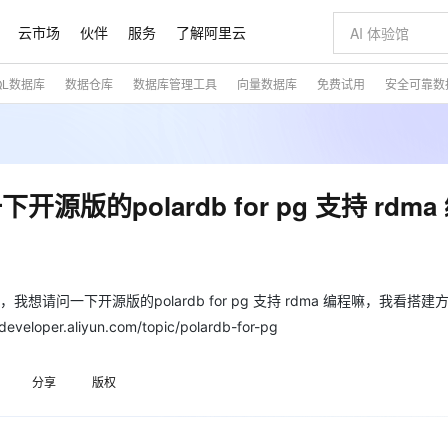
云市场
伙伴
服务
了解阿里云
QL数据库
数据仓库
数据库管理工具
向量数据库
免费试用
安全可靠数
AI 特惠
数据与 API
成为产品伙伴
企业增值服务
最佳实践
价格计算器
AI 场景体
基础软件
产品伙伴合
阿里云认证
市场活动
配置报价
大模型
自助选配和估算价格
新方式
睿译宝，AI翻译排版一步到位
智启 AI 普惠权益
产品生态集成认证中心
企业支持计划
云上春晚
域名与网站
千问官方 MaaS 平台，为开发者和 Agent 而生，新用户赠送 1 亿 + tokens 额度
AI Coding
阿里云Maa
2026 阿里云
云服务器 E
为企业打
数据集
Windows
大模型认证
模型
NEW
交付可用成果
值低价云产品抢先购
上传文档即自动完成翻译和格式还原
至高享 1亿+免费 tokens，加速 Al 应用落地
提供智能易用的域名与建站服务
智能编程，一键
安全可靠、
产品生态伙伴
专家技术服务
云上奥运之旅
弹性计算合作
阿里云中企出
手机三要素
宝塔 Linux
全部认证
的polardb for pg 支持 rdma
价格优势
有专属领域专家
GLM-5.2：长任务时代开源旗舰模型
阿里云 OPC 创新助力计划
千问大模型
即刻拥有 DeepS
AI 电商营销
对象存储 O
大模型
产品生态伙伴工作台
企业增值服务台
云栖战略参考
云存储合作计
云栖大会
身份实名认证
CentOS
训练营
推动算力普惠，释放技术红利
最高返9万
多领域专家智能体,一键组建 AI 虚拟交付团队
快速构建应用程序和网站，即刻迈出上云第一步
至高百万元 Token 补贴，加速一人公司成长
多元化、高性能、安全可靠的大模型服务
真正可用的 1M 上下文,一次完成代码全链路开发
轻松解锁专属 Dee
从图文生成到
云上的中国
数据库合作计
活动全景
短信
Docker
图片和
站式影视创作平台
Hermes Agent，打造自进化智能体
Token Plan 模型订阅计划
数字证书管理服务（原SSL证书）
5 分钟轻松部署
AI 广告创作
无影云电脑
企业成长
NEW
信息公告
看见新力量
云网络合作计
OCR 文字识别
JAVA
证享300元代金券
可视化编排打通从文字构思到成片全链路闭环
全托管，含MySQL、PostgreSQL、SQL Server、MariaDB多引擎
自主进化，持久记忆，越用越聪明
Qwen3.8-Max 首发尝鲜，限时加量 10 倍，夜间低至2折
实现全站HTTPS，呈现可信的WEB访问
图文、视频一
随时随地安
储搭建里面，我想请问一下开源版的polardb for pg 支持 rdma 编程嘛，我看搭
魔搭 Mode
Kimi-K3
HappyHors
NEW
loud
服务实践
官网公告
.aliyun.com/topic/polardb-for-pg
金融模力时刻
Salesforce O
版
发票查验
全能环境
Claude Code + GStack 打造工程团队
千问办公，限时限量积分加倍
Qoder
低代码高效构
AI 建站
短信服务
型
NEW
作计划
Kimi 最新旗舰模型，长程编程与推理利器
让文字生成流
计划
创新中心
魔搭 ModelSc
健康状态
理服务
让AI从“聊天伙伴”进化为能干活的“数字员工”
安装技能 GStack，拥有专属 AI 工程团队
你的AI工作搭子，覆盖日常办公高频场景
面向真实软件的智能体编程平台
0 代码专业建
客户案例
天气预报查询
操作系统
态合作计划
分享
版权
Deepseek-v4-pro
HappyHors
同享
万小智 AI 建站低至 15元/月
Qoder CN
AI 短剧/漫剧
云原生数据库 
快递物流查询
WordPress
成为服务伙
高校合作
点，立即开启云上创新
覆盖公网/内网、递归/权威、移动APP等全场景解析服务
送.CN域名，送备案服务码
基于千问大模型等，支持代码智能生成、研发智能问答
AI助力短剧
态智能体模型
旗舰 MoE 大模型，百万上下文与顶尖推理能力
图生视频，流
Ubuntu