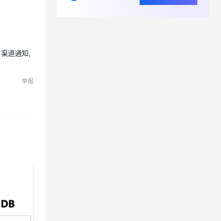
PolarDB-X Zero 真的能30秒“零配置”速通吗？它能帮我做什么？
方渠道通知,
举报