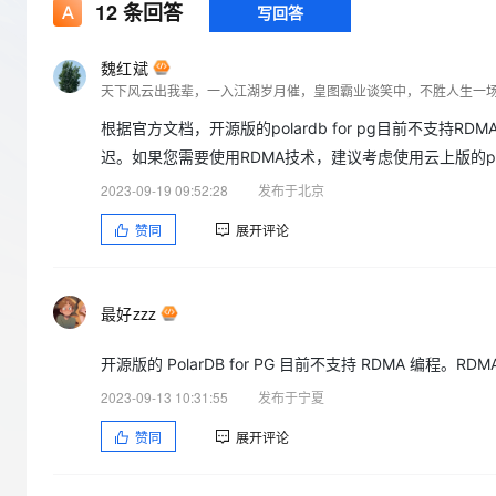
12
条回答
写回答
大数据开发治理平台 Data
AI 产品 免费试用
网络
安全
云开发大赛
Qwen3-VL-Plus
Tableau 订阅
1亿+ 大模型 tokens 和 
可观测
入门学习赛
魏红斌
中间件
AI空中课堂在线直播课
云防火墙
140+云产品 免费试用
天下风云出我辈，一入江湖岁月催，皇图霸业谈笑中，不胜人生一
上云与迁云
云原生的云上边界网络安全
产品新客免费试用，最长1
数据库
根据官方文档，开源版的polardb for pg目前不支持
生态解决方案
大模型服务
企业出海
大模型ACA认证体验
迟。如果您需要使用RDMA技术，建议考虑使用云上版的pol
大数据计算
助力企业全员 AI 认知与能
行业生态解决方案
2023-09-19 09:52:28
发布于北京
千问AI平台-Token Plan
政企业务
媒体服务
开发者生态解决方案
赞同
展开评论
企业服务与云通信
千问AI平台-模型体验
AI 开发和 AI 应用解决
在线体验全尺寸、多种模态
域名与网站
最好zzz
Happy 系列大模型
终端用户计算
开源版的 PolarDB for PG 目前不支持 RDMA 编
Serverless
2023-09-13 10:31:55
发布于宁夏
开发工具
赞同
展开评论
大模型解决方案
迁移与运维管理
快速部署 Dify，高效搭建 