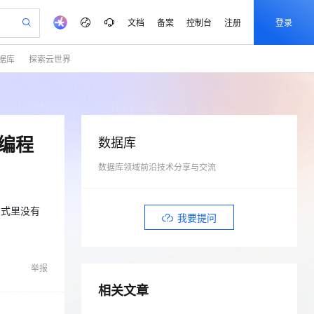
文档
备案
控制台
注册
登录
据库
探索云世界
验
作计划
器
AI 活动
专业服务
服务伙伴合作计划
开发者社区
加入我们
产品动态
服务平台百炼
阿里云 OPC 创新助力计划
一站式生成采购清单，支持单品或批量购买
S产品伙伴计划（繁花）
峰会
CS
造的大模型服务与应用开发平台
Qwen Audio：打造专属 AI 语音助手
一句话生成原生可编辑精美 PPT 文稿
AI 生产力先锋
Al MaaS 服务伙伴赋能合作
域名
博文
Careers
NEW
至高可申请百万元
Qwen3.8-Max 模型上线
开启高性价比 AI 编程新体验
弹性可伸缩的云计算服务
Qwen-Audio-3.0-Realtime 端到端实时语音角色扮演
输入一句话想法, 轻松生成专业的 PPT
先锋实践拓展 AI 生产力的边界
Token 补贴，五大权
计划
海大会
伙伴信用分合作计划
商标
问答
社会招聘
 编程
数据库
益加速 OPC 成功
eek-V4-Pro
SS
一键部署幻兽帕鲁游戏服务器
飞天发布时刻
HOT
Open Search 向量检索版支
划
备案
电子书
校园招聘
pSeek-V4-Pro
视频创作，一键激活电商全链路生产力
数据库领域前沿技术分享与交流
稳定、安全、高性价比、高性能的云存储服务
一键购买专属联机服务器，轻松开启游戏
所见，即是所愿
持视频检索 Pipeline 功能
更多支持
划
公司注册
镜像站
视频生成
语音识别与合成
专属 QwenPaw
漫剧工坊：一站式动画创作平台
AI 实训营
HOT
应用身份服务 (IDaaS)
合作伙伴培训与认证
划
上云迁移
站生成，高效打造优质广告素材
全接入的云上超级电脑
从聊天伙伴进化为能主动干活的本地数字员工
快速生产连贯的高质量长漫剧
从基础到进阶，Agent 创客手把手教你
OpenClaw 管理能力上线
建方式里没有
我要提问
lScope
我要反馈
e-1.1-T2V
Qwen3-TTS-Flash
查询合作伙伴
n Alibaba Cloud ISV 合作
代维服务
建企业门户网站
10 分钟搭建微信、支付宝小程序
MaxCompute MaxFrame 提
畅细腻的高质量视频
离线语音合成大模型，多语言方言自适应，低延迟高稳定
创新加速
ope
登录合作伙伴管理后台
我要建议
站，无忧落地极速上线
以可视化方式快速构建移动和 PC 门户网站
国内短信简单易用，安全可靠，秒级触达，全球覆盖200+国家和地区。
高效部署网站，快速应用到小程序
供自动弹性内存功能
举报
安全
我要投诉
e-1.1-I2V
Cosyvoice-V3-Flash
PolarDB
上云场景组合购
Milvus 弹性伸缩功能新增节
伴
相关文章
漫剧创作，剧本、分镜、视频高效生成
100%兼容MySQL、PostgreSQL，兼容Oracle，支持集中和分布式
覆盖90%+业务场景，专享组合折扣价
点支持范围
畅自然，细节丰富
高表现力语音合成大模型，语音克隆听感自然
VPN