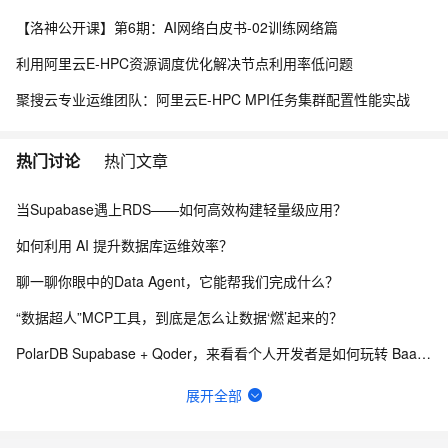
【洛神公开课】第6期：AI网络白皮书-02训练网络篇
利用阿里云E-HPC资源调度优化解决节点利用率低问题
聚搜云专业运维团队：阿里云E-HPC MPI任务集群配置性能实战
热门讨论
热门文章
当Supabase遇上RDS——如何高效构建轻量级应用？
如何利用 AI 提升数据库运维效率？
聊一聊你眼中的Data Agent，它能帮我们完成什么？
“数据超人”MCP工具，到底是怎么让数据‘燃’起来的？
PolarDB Supabase + Qoder，来看看个人开发者是如何玩转 BaaS？
RDS在MySQL的基础上封装了什么，增加了什么功能？
展开全部
如何让PB级日志数据也能实现秒级分析？