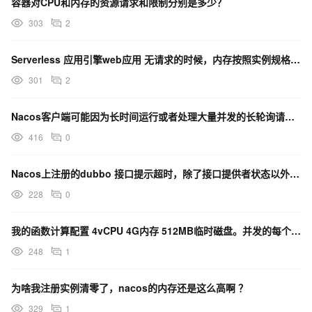
容器对CPU和内存的资源请求和限制分别是多少？
303
2
Serverless 应用引擎web应用 无请求的时候，内存按照实例规格收费么？
301
2
Nacos客户端可能因为长时间运行或者处理大量并发的长轮询请求，导致内存消耗殆尽怎么办？
416
0
Nacos上注册的dubbo 接口提示超时，除了接口提供者状态以外是否与nacos启动内存有关系呢？
228
0
我的函数计算配置 4vCPU 4G内存 512MB临时磁盘。并发的每个请求都会有这么多的资源执行？
248
1
为啥我注册实例清零了，nacos的内存还是这么高啊 ？
329
1