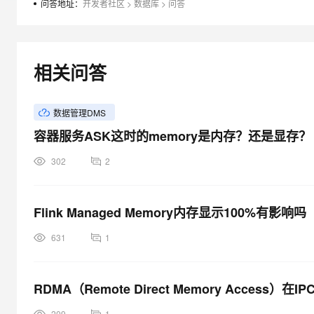
问答地址：
开发者社区
>
数据库
>
问答
大模型解决方案
迁移与运维管理
快速部署 Dify，高效搭建 
专有云
相关问答
10 分钟在聊天系统中增加
数据管理DMS
容器服务ASK这时的memory是内存？还是显存？
302
2
Flink Managed Memory内存显示100%有影响吗
631
1
RDMA（Remote Direct Memory Access
209
1