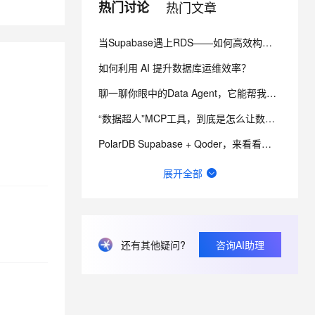
热门讨论
热门文章
息提取
与 AI 智能体进行实时音视频通话
当Supabase遇上RDS——如何高效构建轻量级应用？
从文本、图片、视频中提取结构化的属性信息
构建支持视频理解的 AI 音视频实时通话应用
如何利用 AI 提升数据库运维效率？
t.diy 一步搞定创意建站
构建大模型应用的安全防护体系
聊一聊你眼中的Data Agent，它能帮我们完成什么？
通过自然语言交互简化开发流程,全栈开发支持
通过阿里云安全产品对 AI 应用进行安全防护
“数据超人”MCP工具，到底是怎么让数据‘燃’起来的？
PolarDB Supabase + Qoder，来看看个人开发者是如何玩转 BaaS？
RDS在MySQL的基础上封装了什么，增加了什么功能？
展开全部
如何让PB级日志数据也能实现秒级分析？
如何让 Dify on DMS 助力智能应用开发？
还有其他疑问?
咨询AI助理
Data Agent for Meta能否成为企业级“数据大脑”？
中国唯一入选 Gartner ABI！Quick BI 如何用对话完成分析与行动？