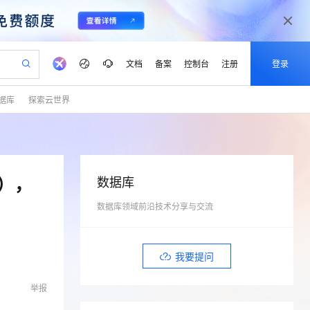
文档
备案
控制台
注册
登录
据库
探索云世界
验
作计划
器
AI 活动
专业服务
服务伙伴合作计划
开发者社区
加入我们
产品动态
服务平台百炼
阿里云 OPC 创新助力计划
一站式生成采购清单，支持单品或批量购买
可编辑精美 PPT 文稿
S产品伙伴计划（繁花）
峰会
CS
造的大模型服务与应用开发平台
Agency Agents：拥有专属领域专家
AI 生产力先锋
Al MaaS 服务伙伴赋能合作
域名
博文
Careers
至高可申请百万元
Qwen3.8-Max 模型上线
 轻松生成专业的 PPT
开启高性价比 AI 编程新体验
弹性可伸缩的云计算服务
先锋实践拓展 AI 生产力的边界
多领域专家智能体,一键组建 AI 虚拟交付团队
Token 补贴，五大权
计划
海大会
伙伴信用分合作计划
商标
问答
社会招聘
R），
数据库
益加速 OPC 成功
帕鲁游戏服务器
SS
HappyHorse 打造一站式影视创作平台
飞天发布时刻
HOT
Open Search 向量检索版支
划
备案
电子书
校园招聘
联机服务器，轻松开启游戏
视频创作，一键激活电商全链路生产力
数据库领域前沿技术分享与交流
稳定、安全、高性价比、高性能的云存储服务
所见，即是所愿
持视频检索 Pipeline 功能
可视化编排打通从文字构思到成片全链路闭环
更多支持
划
公司注册
镜像站
视频生成
语音识别与合成
 智能体与工作流应用
漫剧工坊：一站式动画创作平台
AI 实训营
应用身份服务 (IDaaS)
合作伙伴培训与认证
划
上云迁移
站生成，高效打造优质广告素材
全接入的云上超级电脑
通过阿里云百炼高效搭建AI应用,助力高效开发
快速生产连贯的高质量长漫剧
从基础到进阶，Agent 创客手把手教你
OpenClaw 管理能力上线
我要提问
lScope
我要反馈
e-1.1-T2V
Qwen3-TTS-Flash
查询合作伙伴
n Alibaba Cloud ISV 合作
代维服务
建企业门户网站
10 分钟搭建微信、支付宝小程序
MaxCompute MaxFrame 提
畅细腻的高质量视频
离线语音合成大模型，多语言方言自适应，低延迟高稳定
举报
创新加速
ope
登录合作伙伴管理后台
我要建议
站，无忧落地极速上线
以可视化方式快速构建移动和 PC 门户网站
国内短信简单易用，安全可靠，秒级触达，全球覆盖200+国家和地区。
高效部署网站，快速应用到小程序
供自动弹性内存功能