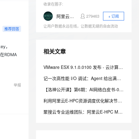
安全
我要投诉
e-1.1-I2V
Cosyvoice-V3-Flash
PolarDB
收录在圈子:
上云场景组合购
Milvus 弹性伸缩功能新增节
伴
漫剧创作，剧本、分镜、视频高效生成
100%兼容MySQL、PostgreSQL，兼容Oracle，支持集中和分布式
覆盖90%+业务场景，专享组合折扣价
点支持范围
畅自然，细节丰富
高表现力语音合成大模型，语音克隆听感自然
VPN
阿里云数据库
279463
+ 订阅
ernetes 版 ACK
云聚AI 严选权益
AI 原生数据库服务发布
SSL 证书
让用户数据永远在线，让数据无缝的自由流动
2V
Fun-ASR
推荐回答
，一键激活高效办公新体验
理容器应用的 K8s 服务
精选AI产品，从模型到应用全链提效
Agent 数据网关
文戏情感细腻自然，动作戏激烈拳拳到肉，实现更强表演能力
支持中英文自由切换，具备更强的噪声鲁棒性
堡垒机
AI 用量加速计划
云原生数据库 PolarDB
ey，
防火墙
、识别商机，让客服更高效、服务更出色。
新老同享，达量后返
Agentic Database 发布
相关文章
来在RDMA
主机安全
应用
VMware ESX 9.1.0.0100 发布 - 云计算操作系统
千问办公
NEW
AI 应用及服务市场
记一次高性能 I/O 调试：Agent 给出满分优化，却说错了底层原理
的智能体编程平台
一站式AI生产力平台
举报
【洛神公开课】第6期：AI网络白皮书-02训练网络篇
AI 应用
伶鹊
企业级人与Agent协作平台，接入和调度多个数字员工
智能客服平台，对话机器人、对话分析、智能外呼
利用阿里云E-HPC资源调度优化解决节点利用率低问题
大模型
大模型服务平台百炼 - 全妙
聚搜云专业运维团队：阿里云E-HPC MPI任务集群配置性能实战
自然语言处理
应用创作平台
多模态内容创作工具，已接入 DeepSeek
数据标注
机器学习