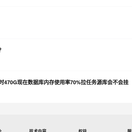
？
时470G现在数据库内存使用率70%拉任务源库会不会挂
价
技术内容
权益
服