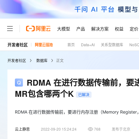
大模型
产品
解决方案
权益
定价
开发者社区
首页
Data+AI
关系型数据库
NoS
大模型
产品
解决方案
权益
定价
云市场
伙伴
服务
了解阿里云
精选产品
精选解决方案
普惠上云
产品定价
精选商城
成为销售伙伴
售前咨询
为什么选择阿里云
千问AI平台
开发者社区
数据库
正文
了解云产品的定价详情
大模型服务平台百炼
睿译宝，AI翻译排版一
普惠上云 官方力荐
分销伙伴
在线服务
网站建设
什么是云计算
大
大模型服务与应用平台
上传文档即自动完成翻译和
云服务器38元/年起，超
咨询伙伴
多端小程序
技术领先
RDMA 在进行数据传输前，要进行
云上成本管理
售后服务
轻量应用服务器
GLM-5.2：长任务时代
官方推荐返现计划
大模型
精选产品
精选解决方案
Salesforce 国际版订阅
稳定可靠
MR包含哪两个K
管理和优化成本
推荐新用户得奖励，单订单
销售伙伴合作计划
已解决
自助服务
友盟天域
安全合规
人工智能与机器学习
AI
文本生成
云数据库 RDS
Hermes Agent，打造
云工开物
无影生态合作计划
在线服务
观测云
分析师报告
自主进化，持久记忆，越用
高校专属算力普惠，学生认
RDMA 在进行数据传输前，要进行内存注册（Memory Regis
计算
互联网应用开发
Qwen3.8-Max
HOT
Salesforce On Alibaba C
工单服务
Tuya 物联网平台阿里云
研究报告与白皮书
人工智能平台 PAI
快速拥有专属 OpenClaw
大模
Consulting Partner 合
大数据
容器
智能体时代全能旗舰模型
云上静思
2022-09-20 15:24:24
768
发布于北京
免费试用
短信专区
一站式AI开发、训练和推
蓝凌 OA
AI 大模型销售与服务生
现代化应用