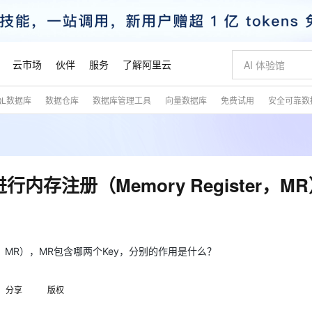
云市场
伙伴
服务
了解阿里云
QL数据库
数据仓库
数据库管理工具
向量数据库
免费试用
安全可靠数
AI 特惠
数据与 API
成为产品伙伴
企业增值服务
最佳实践
价格计算器
AI 场景体
基础软件
产品伙伴合
阿里云认证
市场活动
配置报价
大模型
自助选配和估算价格
步到位
智启 AI 普惠权益
产品生态集成认证中心
企业支持计划
云上春晚
域名与网站
Qwen Audio：打造专属 AI 语音助手
千问官方 MaaS 平台，为开发者和 Agent 而生，新用户赠送 1 亿 + tokens 额度
一句话生成原生
AI Coding
阿里云Maa
2026 阿里云
云服务器 E
为企业打
数据集
Windows
大模型认证
模型
NEW
NEW
格式还原
值低价云产品抢先购
至高享 1亿+免费 tokens，加速 Al 应用落地
提供智能易用的域名与建站服务
Qwen-Audio-3.0-Realtime 端到端实时语音角色扮演
输入一句话想法,
智能编程，一键
安全可靠、
产品生态伙伴
专家技术服务
云上奥运之旅
弹性计算合作
阿里云中企出
手机三要素
宝塔 Linux
全部认证
内存注册（Memory Register，M
价格优势
开源旗舰模型
即刻拥有 DeepSeek-V4-Pro
阿里云 OPC 创新助力计划
千问大模型
一键部署幻兽
AI 电商营销
对象存储 O
大模型
产品生态伙伴工作台
企业增值服务台
云栖战略参考
云存储合作计
云栖大会
身份实名认证
CentOS
训练营
推动算力普惠，释放技术红利
最高返9万
真正可用的 1M 上下文,一次完成代码全链路开发
快速构建应用程序和网站，即刻迈出上云第一步
轻松解锁专属 DeepSeek-V4-Pro
至高百万元 Token 补贴，加速一人公司成长
多元化、高性能、安全可靠的大模型服务
一键购买专属
从图文生成到
云上的中国
数据库合作计
活动全景
短信
Docker
图片和
自进化智能体
5 分钟轻松部署专属 QwenPaw
Token Plan 模型订阅计划
数字证书管理服务（原SSL证书）
高效搭建 AI
AI 广告创作
无影云电脑
企业成长
NEW
HOT
信息公告
看见新力量
云网络合作计
OCR 文字识别
JAVA
越聪明
证享300元代金券
全托管，含MySQL、PostgreSQL、SQL Server、MariaDB多引擎
Qwen3.8-Max 首发尝鲜，限时加量 10 倍，夜间低至2折
实现全站HTTPS，呈现可信的WEB访问
从聊天伙伴进化为能主动干活的本地数字员工
图文、视频一
随时随地安
ter，MR），MR包含哪两个Key，分别的作用是什么？
魔搭 Mode
Kimi-K3
HappyHors
NEW
loud
服务实践
官网公告
金融模力时刻
Salesforce O
版
发票查验
全能环境
Claude Code + GStack 打造工程团队
千问办公，限时限量积分加倍
Qoder
低代码高效构
AI 建站
短信服务
型
NEW
作计划
Kimi 最新旗舰模型，长程编程与推理利器
让文字生成流
计划
分享
版权
创新中心
魔搭 ModelSc
健康状态
理服务
让AI从“聊天伙伴”进化为能干活的“数字员工”
安装技能 GStack，拥有专属 AI 工程团队
你的AI工作搭子，覆盖日常办公高频场景
面向真实软件的智能体编程平台
0 代码专业建
客户案例
天气预报查询
操作系统
态合作计划