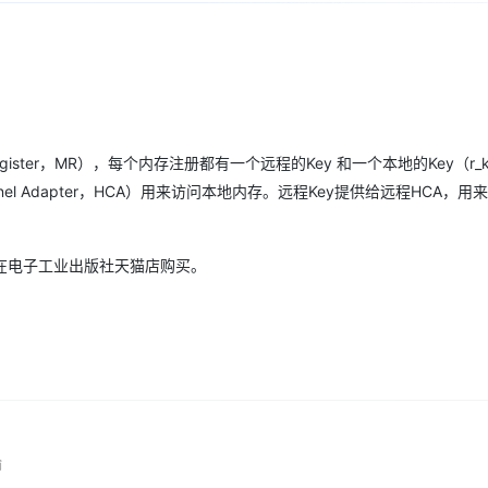
Deepseek-v4-pro
HappyHors
同享
万小智 AI 建站低至 15元/月
Qoder CN
AI 短剧/漫剧
云原生数据库 
快递物流查询
WordPress
成为服务伙
高校合作
点，立即开启云上创新
覆盖公网/内网、递归/权威、移动APP等全场景解析服务
送.CN域名，送备案服务码
基于千问大模型等，支持代码智能生成、研发智能问答
AI助力短剧
态智能体模型
旗舰 MoE 大模型，百万上下文与顶尖推理能力
图生视频，流
Ubuntu
服务生态伙伴
云工开物
企业应用
Works
Night Plan 支持 Qwen 3.8-Max
云原生大数据计算服务 MaxCompute
AI 办公
容器服务 Kub
NEW
GLM-5.2
Wan2.7-T
Red Hat
30+ 款产品免费体验
Data Agent 驱动的一站式 Data+AI 开发治理平台
夜间 5 折，Qwen/Meoo/TokenPlan 客户专享
面向分析的企业级SaaS模式云数据仓库
AI智能应用
提供一站式管
科研合作
视觉 Coding、空间感知、多模态思考等全面升级
1M上下文，专为长程任务能力而生
ERP
堂（旗舰版）
SUSE
智能客服
gister，MR），每个内存注册都有一个远程的Key 和一个本地的Key（r_k
CRM
防护产品
2个月
自动承接线索
nnel Adapter，HCA）用来访问本地内存。远程Key提供给远程HCA，用
建站小程序
OA 办公系统
AI 应用构建
大模型原生
力提升
财税管理
模板建站
Qoder
大模型服务平台百炼-应用模版
HOT
NEW
在电子工业出版社天猫店购买。
面向真实软件
个人版上线、团队版降价；千问3.8-Max首发发尝鲜
丰富多元化的应用模版和解决方案
400电话
定制建站
万有无界
大模型服务平台百炼-智能体
方案
广告营销
模板小程序
的模型效果
灵活可视化地构建企业级 Agent
定制小程序
秒悟
人工智能平台 PAI
APP 开发
云端极速 AI 
新一代 AI 视频生成模型，深度适配广告营销等场景
AI Native 的算法工程平台，一站式完成建模、训练、推理服务部署
建站系统
输