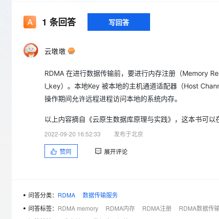
存储
天池大赛
Qwen3.7-Plus
云解析DNS
解决方案免费试用 新老
电子合同
最高领取价值200元试用
能看、能想、能动手的多模
安全
网络与CDN
1
条回答
写回答
AI 算法大赛
畅捷通
大数据开发治理平台 Data
AI 产品 免费试用
网络
安全
云开发大赛
Qwen3-VL-Plus
Tableau 订阅
1亿+ 大模型 tokens 和 
云墩墩
可观测
入门学习赛
中间件
AI空中课堂在线直播课
云防火墙
140+云产品 免费试用
RDMA 在进行数据传输前，要进行内存注册（Memory Re
上云与迁云
云原生的云上边界网络安全
产品新客免费试用，最长1
数据库
l_key）。本地Key 被本地的主机通道适配器（Host Cha
生态解决方案
大模型服务
企业出海
大模型ACA认证体验
操作期间允许远程进程访问本地的系统内存。
大数据计算
助力企业全员 AI 认知与能
行业生态解决方案
千问AI平台-Token Plan
政企业务
以上内容摘自《云原生数据库原理与实践》，这本书可以
媒体服务
开发者生态解决方案
2022-09-20 16:52:33
发布于北京
企业服务与云通信
千问AI平台-模型体验
AI 开发和 AI 应用解决
赞同
展开评论
在线体验全尺寸、多种模态
域名与网站
Happy 系列大模型
终端用户计算
问答分类：
RDMA
数据传输服务
Serverless
问答标签：
RDMA memory
RDMA内存
RDMA注册
RDMA数据传
开发工具