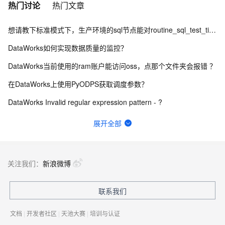
热门讨论
热门文章
想请教下标准模式下，生产环境的sql节点能对routine_sql_test_tianyi进行sel
DataWorks如何实现数据质量的监控？
DataWorks当前使用的ram账户能访问oss，点那个文件夹会报错 ？
在DataWorks上使用PyODPS获取调度参数？
DataWorks Invalid regular expression pattern - ?
数据来源：com.alibaba.fastjson.JSONException: syntax er
展开全部
DataWorks中ob作为数据源，在做数据集成的时候弹出上面的报错？
DataWorks离线同步 报脏数据 这是说A字段有问题是不？
关注我们：
新浪微博
请问这里的延迟是什么含义？可以通过什么方式优化？
联系我们
想问下DataWorks中创建机器学习（PAI）节点操作步骤是什么？
文档
|
开发者社区
|
天池大赛
|
培训与认证