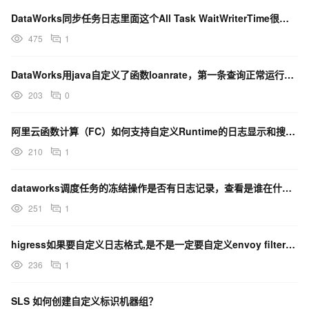
DataWorks同步任务日志里面这个All Task WaitWriterTime很高是什么原因呀
475
1
DataWorks用java自定义了函数loanrate，第一条查询正常运行。第二天查询语录？
203
0
阿里云函数计算（FC）如何支持自定义Runtime的日志显示和搜索？
210
1
dataworks调度任务的冻结操作是否有日志记录，查看是谁在什么时候冻结的？
251
1
higress如果要自定义日志格式,是不是一定要自定义envoy filter逻辑自己获取？
236
1
SLS 如何创建自定义标识机器组？