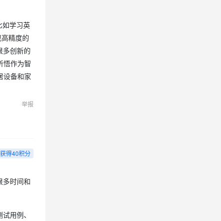
比如学习英
现高精度的
很多创新的
听悟作为智
居设备和家
举报
获得40积分
很多时间和
测试用例、