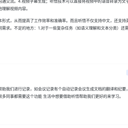
沟通交流。4.视频字幕生成；听悟技术可以直接将视频中的语音转录为文
地理解视频内容。
AI 应用
10分钟微调：让0.6B模型媲美235B模
多模态数据信
本形式，从而提高了工作效率和准确率。而且听悟不仅支持中文，还支持
型
依托云原生高可用架构,实现Dify私有化部署
用1%尺寸在特定领域达到大模型90%以上效果
需求。不足的地方：1.对于一些复杂任务（如语义理解和文本分类）还
一个 AI 助手
超强辅助，Bol
即刻拥有 DeepSeek-R1 满血版
在企业官网、通讯软件中为客户提供 AI 客服
多种方案随心选，轻松解锁专属 DeepSeek
帮助我们进行记录，如会议记录有个自动记录会议生成文档的翻译和纪要
很多同事都需要这个功能 生活中想要借助听悟帮助我们更好的来学习。