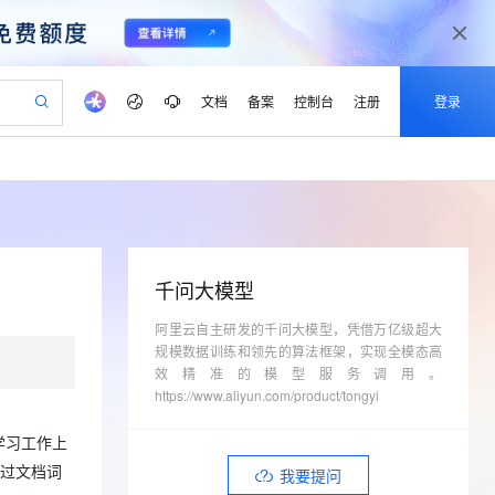
文档
备案
控制台
注册
登录
验
作计划
器
AI 活动
专业服务
服务伙伴合作计划
开发者社区
加入我们
产品动态
服务平台百炼
阿里云 OPC 创新助力计划
一站式生成采购清单，支持单品或批量购买
io：打造专属 AI 语音助手
S产品伙伴计划（繁花）
峰会
CS
造的大模型服务与应用开发平台
一句话生成原生可编辑精美 PPT 文稿
AI 生产力先锋
Al MaaS 服务伙伴赋能合作
域名
博文
Careers
至高可申请百万元
Qwen3.8-Max 模型上线
开启高性价比 AI 编程新体验
弹性可伸缩的云计算服务
Qwen-Audio-3.0-Realtime 端到端实时语音角色扮演
输入一句话想法, 轻松生成专业的 PPT
先锋实践拓展 AI 生产力的边界
Token 补贴，五大权
计划
海大会
伙伴信用分合作计划
商标
问答
社会招聘
千问大模型
益加速 OPC 成功
eek-V4-Pro
SS
一键部署幻兽帕鲁游戏服务器
飞天发布时刻
HOT
Open Search 向量检索版支
划
备案
电子书
校园招聘
pSeek-V4-Pro
视频创作，一键激活电商全链路生产力
阿里云自主研发的千问大模型，凭借万亿级超大
稳定、安全、高性价比、高性能的云存储服务
一键购买专属联机服务器，轻松开启游戏
所见，即是所愿
持视频检索 Pipeline 功能
更多支持
规模数据训练和领先的算法框架，实现全模态高
划
公司注册
镜像站
视频生成
语音识别与合成
专属 QwenPaw
漫剧工坊：一站式动画创作平台
AI 实训营
效精准的模型服务调用。
HOT
应用身份服务 (IDaaS)
合作伙伴培训与认证
划
https://www.aliyun.com/product/tongyi
上云迁移
站生成，高效打造优质广告素材
全接入的云上超级电脑
从聊天伙伴进化为能主动干活的本地数字员工
快速生产连贯的高质量长漫剧
从基础到进阶，Agent 创客手把手教你
OpenClaw 管理能力上线
lScope
我要反馈
e-1.1-T2V
Qwen3-TTS-Flash
查询合作伙伴
n Alibaba Cloud ISV 合作
代维服务
建企业门户网站
10 分钟搭建微信、支付宝小程序
学习工作上
MaxCompute MaxFrame 提
畅细腻的高质量视频
离线语音合成大模型，多语言方言自适应，低延迟高稳定
创新加速
ope
登录合作伙伴管理后台
我要建议
站，无忧落地极速上线
以可视化方式快速构建移动和 PC 门户网站
国内短信简单易用，安全可靠，秒级触达，全球覆盖200+国家和地区。
高效部署网站，快速应用到小程序
供自动弹性内存功能
通过文档词
我要提问