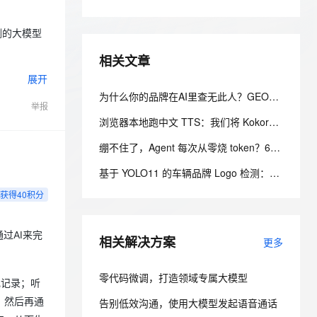
安全
我要投诉
e-1.1-I2V
Cosyvoice-V3-Flash
PolarDB
上云场景组合购
Milvus 弹性伸缩功能新增节
伴
漫剧创作，剧本、分镜、视频高效生成
100%兼容MySQL、PostgreSQL，兼容Oracle，支持集中和分布式
覆盖90%+业务场景，专享组合折扣价
点支持范围
畅自然，细节丰富
高表现力语音合成大模型，语音克隆听感自然
VPN
测的大模型
ernetes 版 ACK
云聚AI 严选权益
AI 原生数据库服务发布
SSL 证书
相关文章
2V
Fun-ASR
，一键激活高效办公新体验
理容器应用的 K8s 服务
精选AI产品，从模型到应用全链提效
Agent 数据网关
展开
文戏情感细腻自然，动作戏激烈拳拳到肉，实现更强表演能力
支持中英文自由切换，具备更强的噪声鲁棒性
堡垒机
为什么你的品牌在AI里查无此人？GEO优化的五个关键动作
AI 用量加速计划
云原生数据库 PolarDB
举报
防火墙
、识别商机，让客服更高效、服务更出色。
新老同享，达量后返
Agentic Database 发布
浏览器本地跑中文 TTS：我们将 Kokoro 1.1 转为 FP16，替换了 Piper 中文配音
主机安全
应用
绷不住了，Agent 每次从零烧 token？6.6k Star OpenSpace 把 Skill 变成会进化的资产
千问办公
NEW
AI 应用及服务市场
基于 YOLO11 的车辆品牌 Logo 检测：从数据标注到云上训练工程化实践
的智能体编程平台
一站式AI生产力平台
获得40积分
AI 应用
伶鹊
企业级人与Agent协作平台，接入和调度多个数字员工
智能客服平台，对话机器人、对话分析、智能外呼
大模型
超丰厚的社
过AI来完
相关解决方案
更多
大模型服务平台百炼 - 全妙
自然语言处理
应用创作平台
多模态内容创作工具，已接入 DeepSeek
零代码微调，打造领域专属大模型
数据标注
记记录；听
，然后再通
告别低效沟通，使用大模型发起语音通话
机器学习