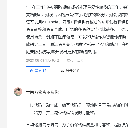
1，在工作当中想要借助ai或者处理重复性较多的工作，
文档的ai，对发言人的声音进行识别并做区分，对会议内
语可以用callannie，同事ai翻译也有校准的功能使
语音转换和语音合成。听悟的多语种支持也比较多。不希
使用场景，例如在医疗领域，可以将听悟作为智能诊疗助
能辅导工具，通过语音交互帮助学生进行学习和练习；在
庭安防系统等,够开发出更多有趣的应用。
2023-06-08 17:49:42
发布于江苏
赞同
18
展开评论
世间万物皆不及你
代码自动生成：编写代码是一项耗时且容易出错的任
精力，并且减少代码错误的可能性。
自动化测试与调试：为了确保代码质量和可靠性，程序员