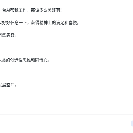
台AI帮我工作，那该多么美好啊！
以好好休息一下，获得精神上的满足和喜悦。
有些愚蠢。
人类的创造性思维和同情心。
。
发展空间。