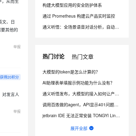
字，从而生
构建大模型应用的安全防护体系
通过 Prometheus 构建云产品实时监控
息提取
与 AI 智能体进行实时音视频通话
英文、日
从文本、图片、视频中提取结构化的属性信息
构建支持视频理解的 AI 音视频实时通话应用
通义听悟：全场景语音对话分析，自动化提炼业务洞察
需要其他的
t.diy 一步搞定创意建站
构建大模型应用的安全防护体系
通过自然语言交互简化开发流程,全栈开发支持
通过阿里云安全产品对 AI 应用进行安全防护
举报
热门讨论
热门文章
大模型的token是怎么计算的？
获得20积分
AI助理表单填报示例功能为什么没有？
通义听悟发布，大模型的接入如何让产品更聪明？
，对发言人
调用百炼做的agent，API显示401问题，具体如图，请问各位原因是什么啊？
举报
jetbrain IDE 无法正常安装 TONGYI Lingma plugin
【严重Bug反馈】千问v3.5版本 Win11系统下，使用回形针截图功能时自身窗口无法自动隐藏
展开全部