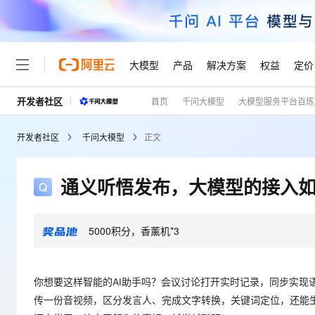
大模型
产品
解决方案
权益
定价
开发者社区
首页
千问大模型
大模型服务平台百炼
大模型
产品
解决方案
权益
定价
云市场
伙伴
服务
了解阿里云
精选产品
精选解决方案
普惠上云
产品定价
精选商城
成为销售伙伴
售前咨询
为什么选择阿里云
千问AI平台
开发者社区
千问大模型
正文
了解云产品的定价详情
大模型服务平台百炼
千问办公，解锁你的工作
普惠上云 官方力荐
分销伙伴
在线服务
网站建设
什么是云计算
大
大模型服务与应用平台
企业级Agent产品，直接
云服务器38元/年起，超
咨询伙伴
多端小程序
技术领先
通义听悟发布，大模型的接入
云上成本管理
售后服务
轻量应用服务器
Agency Agents：拥
官方推荐返现计划
大模型
精选产品
精选解决方案
Salesforce 国际版订阅
稳定可靠
管理和优化成本
推荐新用户得奖励，单订单
销售伙伴合作计划
自助服务
友盟天域
安全合规
人工智能与机器学习
AI
文本生成
5000积分，香薰机*3
云数据库 RDS
HappyHorse 打造一
云工开物
无影生态合作计划
在线服务
观测云
分析师报告
高校专属算力普惠，学生认
计算
互联网应用开发
Qwen3.8-Max
HOT
Salesforce On Alibaba C
工单服务
Tuya 物联网平台阿里云
研究报告与白皮书
人工智能平台 PAI
快速拥有专属 OpenClaw
你想要这样智能的AI助手吗？会议讨论打开实时记录，同步实现
大模
Consulting Partner 合
大数据
容器
智能体时代全能旗舰模型
免费试用
短信专区
一站式AI开发、训练和推
传一份音视频，区分发言人、完成文字转换，关键词定位，还能生
蓝凌 OA
AI 大模型销售与服务生
现代化应用