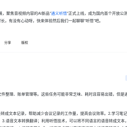
Deepseek-v4-pro
HappyHors
同享
万小智 AI 建站低至 15元/月
Qoder CN
AI 短剧/漫剧
云原生数据库 
快递物流查询
WordPress
成为服务伙
高校合作
点，立即开启云上创新
覆盖公网/内网、递归/权威、移动APP等全场景解析服务
送.CN域名，送备案服务码
基于千问大模型等，支持代码智能生成、研发智能问答
AI助力短剧
态智能体模型
旗舰 MoE 大模型，百万上下文与顶尖推理能力
图生视频，流
，聚焦音视频内容的AI新品“
通义听悟
”正式上线，成为国内首个开放公
Ubuntu
服务生态伙伴
云工开物
企业应用
时长，有没有心动呀，快来体验然后我们一起聊聊“听悟”吧。
Works
Night Plan 支持 Qwen 3.8-Max
云原生大数据计算服务 MaxCompute
AI 办公
容器服务 Kub
NEW
GLM-5.2
Wan2.7-T
Red Hat
30+ 款产品免费体验
Data Agent 驱动的一站式 Data+AI 开发治理平台
夜间 5 折，Qwen/Meoo/TokenPlan 客户专享
面向分析的企业级SaaS模式云数据仓库
AI智能应用
提供一站式管
科研合作
视觉 Coding、空间感知、多模态思考等全面升级
1M上下文，专为长程任务能力而生
ERP
堂（旗舰版）
SUSE
智能客服
分享
版权
CRM
的想法？
防护产品
2个月
自动承接线索
建站小程序
OA 办公系统
AI 应用构建
大模型原生
力提升
财税管理
模板建站
Qoder
大模型服务平台百炼-应用模版
HOT
NEW
面向真实软件
个人版上线、团队版降价；千问3.8-Max首发发尝鲜
丰富多元化的应用模版和解决方案
400电话
定制建站
万有无界
大模型服务平台百炼-智能体
方案
广告营销
模板小程序
的模型效果
灵活可视化地构建企业级 Agent
可获得社区积分，同时还会选出3名最优质的回答奖励奥克斯香薰机*1哦！
、文件整理、账单管理等。这些任务可能非常乏味、耗时且容易出错，但是通
定制小程序
秒悟
人工智能平台 PAI
APP 开发
云端极速 AI 
新一代 AI 视频生成模型，深度适配广告营销等场景
AI Native 的算法工程平台，一站式完成建模、训练、推理服务部署
录转成文本记录，帮助减少会议记录的工作量，提高会议效率。2.学习笔
建站系统
。3.语音文本转换翻译；利用听悟技术，可以将不同语言的语音转成文本