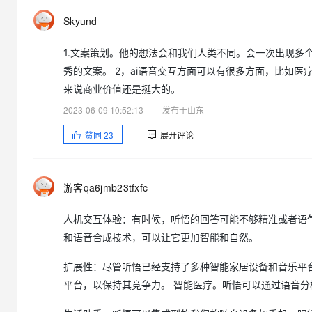
注：话题讨论要求原创，如有参考，一律注明出处，否则视为抄
Skyund
恭喜以下用户获得奥克斯香薰机：nb@plus、huc_逆天、六
1.文案策划。他的想法会和我们人类不同。会一次出现多
秀的文案。 2，ai语音交互方面可以有很多方面，比如医
来说商业价值还是挺大的。
2023-06-09 10:52:13
发布于山东
赞同
23
展开评论
游客qa6jmb23tfxfc
人机交互体验：有时候，听悟的回答可能不够精准或者语
和语音合成技术，可以让它更加智能和自然。
扩展性：尽管听悟已经支持了多种智能家居设备和音乐平
平台，以保持其竞争力。 智能医疗。听悟可以通过语音