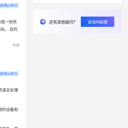
发送excel文件，在钉钉上打开报错误。OfficeImportErrorDomain错误912
假日顺延。
获得20积分
只允许用 AI 写代码，不允许程序员手写，你怎么看这种做法？
还有其他疑问?
咨询AI助理
使用qwen-mt-turbo模型的openapi限流如何解除
做成一份优
向。 总的
在mac笔记本下LM studio部署Qwen3.5 9B模型响应很慢
举报
获得30积分
然语言处理
持的设备和