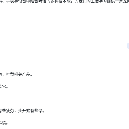
镜、手表等设备中结合听悟的多种技术能，为我们的生活学习提供一条龙
为，推荐相关产品。
善它。
有些疲劳，头开始有些晕。
事情。