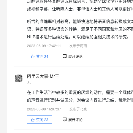
过翻译软件将其翻译成目标语言，帮助全球化企业更好地
大模型解决方案
成视频字幕，让听障人士、非母语人士和其他人可以更好
迁移与运维管理
快速部署 Dify，高效搭建 
听悟的准确率相对较高，能够快速地将语音信息转换成文
专有云
语、韩语等多种语言的转换，满足了不同国家和地区的不同
10 分钟在聊天系统中增加
NLP技术进行后续处理，可以继续加强相关技术的研究。
2023-06-09 17:42:11
发布于河南
赞同
24
展开评论
阿里云大事-Mr王
无
在工作生活当中较多的重复的厌烦的动作，需要一个载体
的声音进行识别并做区分，对会议内容进行总结，我觉得
2023-06-09 16:07:37
发布于北京
赞同
23
展开评论