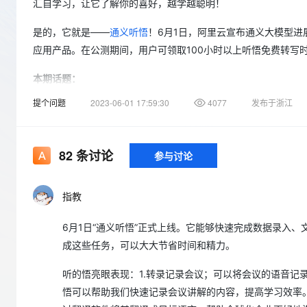
存储
天池大赛
汇自学习，让它了解你的喜好，越学越聪明！
Qwen3.7-Plus
云解析DNS
解决方案免费试用 新老
电子合同
最高领取价值200元试用
能看、能想、能动手的多模
安全
网络与CDN
AI 算法大赛
是的，它就是——
通义听悟
！6月1日，阿里云宣布通义大模型进展
畅捷通
应用产品。在公测期间，用户可领取100小时以上听悟免费转写
大数据开发治理平台 Data
AI 产品 免费试用
网络
安全
云开发大赛
Qwen3-VL-Plus
Tableau 订阅
1亿+ 大模型 tokens 和 
本期话题：
可观测
入门学习赛
中间件
AI空中课堂在线直播课
云防火墙
140+云产品 免费试用
提个问题
2023-06-01 17:59:30
4077
发布于浙江
1、在学习工作中，什么时候会让你产生“如果有AI能帮我就好了”
上云与迁云
云原生的云上边界网络安全
产品新客免费试用，最长1
数据库
生态解决方案
大模型服务
企业出海
2、你觉得听悟中哪些功能表现亮眼，哪些功能还可以再提升？
大模型ACA认证体验
大数据计算
助力企业全员 AI 认知与能
82
条讨论
行业生态解决方案
参与讨论
千问AI平台-Token Plan
政企业务
3、你觉得听悟有哪些创新的使用场景？一起开个脑洞吧！
媒体服务
开发者生态解决方案
本期奖励：
企业服务与云通信
指教
千问AI平台-模型体验
AI 开发和 AI 应用解决
在线体验全尺寸、多种模态
参与即有奖！截止2023年6月8日24时，参与本期话题讨论即
域名与网站
6月1日“通义听悟”正式上线。它能够快速完成数据录入
区积分和精美礼品等你来拿，快来参与吧！
成这些任务，可以大大节省时间和精力。
Happy 系列大模型
终端用户计算
听的悟亮眼表现：1.转录记录会议；可以将会议的语音记
Serverless
悟可以帮助我们快速记录会议讲解的内容，提高学习效率
开发工具