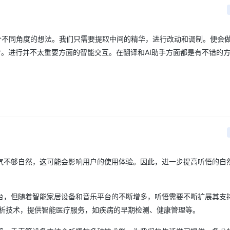
袭不予发奖。获奖名单将于3个工作日内公布，礼品7个工作日内发放，节
月的雨在钉钉，公示至6月14日，若无问题，进行奖品发放
个不同角度的想法。我们只需要提取中间的精华，进行改动和调制。便会
疗。进行并不太重要方面的智能交互。在翻译和AI助手方面都是有不错的方
气不够自然，这可能会影响用户的使用体验。因此，进一步提高听悟的自
台，但随着智能家居设备和音乐平台的不断增多，听悟需要不断扩展其支
分析技术，提供智能医疗服务，如疾病的早期检测、健康管理等。