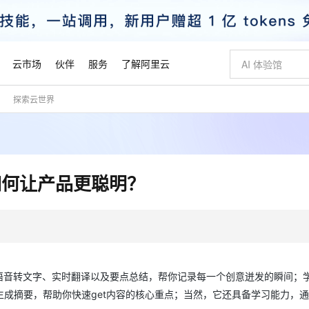
云市场
伙伴
服务
了解阿里云
探索云世界
AI 特惠
数据与 API
成为产品伙伴
企业增值服务
最佳实践
价格计算器
AI 场景体
基础软件
产品伙伴合
阿里云认证
市场活动
配置报价
大模型
自助选配和估算价格
新方式
睿译宝，AI翻译排版一步到位
智启 AI 普惠权益
产品生态集成认证中心
企业支持计划
云上春晚
域名与网站
千问官方 MaaS 平台，为开发者和 Agent 而生，新用户赠送 1 亿 + tokens 额度
Qwen Aud
AI Coding
阿里云Maa
2026 阿里云
云服务器 E
为企业打
数据集
Windows
大模型认证
模型
NEW
NEW
交付可用成果
值低价云产品抢先购
上传文档即自动完成翻译和格式还原
至高享 1亿+免费 tokens，加速 Al 应用落地
提供智能易用的域名与建站服务
智能编程，一键
安全可靠、
产品生态伙伴
专家技术服务
云上奥运之旅
弹性计算合作
阿里云中企出
手机三要素
宝塔 Linux
全部认证
如何让产品更聪明？
价格优势
有专属领域专家
GLM-5.2：长任务时代开源旗舰模型
阿里云 OPC 创新助力计划
千问大模型
即刻拥有 DeepS
AI 电商营销
对象存储 O
大模型
产品生态伙伴工作台
企业增值服务台
云栖战略参考
云存储合作计
云栖大会
身份实名认证
CentOS
训练营
推动算力普惠，释放技术红利
最高返9万
多领域专家智能体,一键组建 AI 虚拟交付团队
快速构建应用程序和网站，即刻迈出上云第一步
至高百万元 Token 补贴，加速一人公司成长
多元化、高性能、安全可靠的大模型服务
真正可用的 1M 上下文,一次完成代码全链路开发
轻松解锁专属 Dee
从图文生成到
云上的中国
数据库合作计
活动全景
短信
Docker
图片和
站式影视创作平台
Hermes Agent，打造自进化智能体
Token Plan 模型订阅计划
数字证书管理服务（原SSL证书）
5 分钟轻松部署
AI 广告创作
无影云电脑
企业成长
NEW
信息公告
看见新力量
云网络合作计
OCR 文字识别
JAVA
证享300元代金券
可视化编排打通从文字构思到成片全链路闭环
全托管，含MySQL、PostgreSQL、SQL Server、MariaDB多引擎
自主进化，持久记忆，越用越聪明
Qwen3.8-Max 首发尝鲜，限时加量 10 倍，夜间低至2折
实现全站HTTPS，呈现可信的WEB访问
图文、视频一
随时随地安
魔搭 Mode
Kimi-K3
HappyHors
NEW
loud
服务实践
官网公告
金融模力时刻
Salesforce O
版
发票查验
全能环境
Claude Code + GStack 打造工程团队
千问办公，限时限量积分加倍
Qoder
低代码高效构
AI 建站
短信服务
语音转文字、实时翻译以及要点总结，帮你记录每一个创意迸发的瞬间；
型
NEW
作计划
Kimi 最新旗舰模型，长程编程与推理利器
让文字生成流
计划
创新中心
魔搭 ModelSc
健康状态
理服务
让AI从“聊天伙伴”进化为能干活的“数字员工”
安装技能 GStack，拥有专属 AI 工程团队
你的AI工作搭子，覆盖日常办公高频场景
面向真实软件的智能体编程平台
0 代码专业建
成摘要，帮助你快速get内容的核心重点；当然，它还具备学习能力，
客户案例
天气预报查询
操作系统
态合作计划