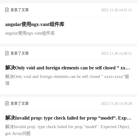
发表了文章
2022-11-26 14:41:11
angular使用ngx-vant组件库
angular使用ngx-vant组件库
发表了文章
2022-11-26 14:40:11
解决Only void and foreign elements can be self closed “ xxxx-
xxxx“报错
解决Only void and foreign elements can be self closed “ xxxx-xxxx“报
错
发表了文章
2022-11-26 14:39:28
解决Invalid prop: type check failed for prop “model“. Expec
ted Object, got Array问题
解决Invalid prop: type check failed for prop “model“. Expected Object,
got Array问题