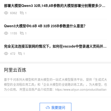
部署大模型Qwen3 32B,14B,8B参数的大模型部署分别需要多少显存？
6362
1
Qwen3大模型中0.6B 4B 32B 235B参数是什么意思？
1155
1
完全无法连接互联网的情况下，如何在vscode中登录通义灵码并远程链接到内网超算服务器上的大模型？
472
1
阿里云百炼
基于千问系列大模型和开源大模型的一站式大模型服务平台，提供「生成式大
模型的全流程应用工具」和「企业大模型的全链路训练工具」。为大模型，也
为小应用。 阿里云百炼产品介绍页面：https://www.aliyun.com/product/bailian
我要提问