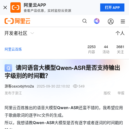
打开 APP
开发者社区
个人
2253
44
3681
阿里云百炼
内容
活动
关注
请问语音大模型Qwen-ASR是否支持输出
字级别的时间戳？
游客oaxcvbjrhro2a
2025-09-30 22:10:02
549
发布于浙江
版权
举报
阿里云百炼推出的语音大模型
Qwen-ASR
还蛮不错的，我希望应用
于歌曲歌词的逐字
lrc
文件的生成。
所以，我想请教
Qwen-ASR
大模型是否有逐字或者逐词的时间戳的