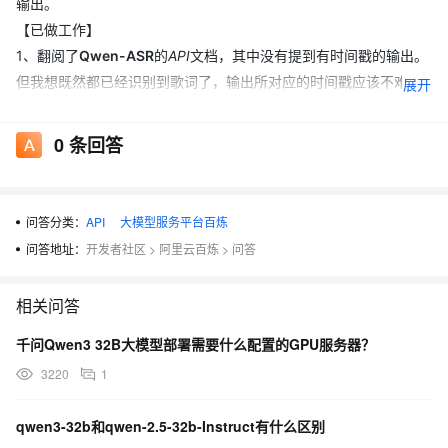
输出。
【已做工作】
1、翻阅了
Qwen-ASR
的
API
文档，其中没有提到有时间戳的输出。
但我想既然都已经识别到歌词了，输出所对应的时间戳应该不难，
展开
就类比一开始的
whisper
和后来的
fast-whisper
、
whisperx
一
样；
0
条回答
2、又发现了一个开源的基于
Qwen-ASR
的官方项目
Qwen-ASR-
toolkit
，这个能用命令行运行，并且也有
timestamp
这个输出的选
项
（-srt）
。试用之后发现，即使将拆分音频块的持续时间改为
1s
问答分类：
API
大模型服务平台百炼
（-d 1）
，最终输出的srt结果还是一整块歌词都粘一起了。
问答地址：
开发者社区
>
阿里云百炼
>
问答
相关问答
千问Qwen3 32B大模型部署需要什么配置的GPU服务器？
3220
1
qwen3-32b和qwen-2.5-32b-Instruct有什么区别