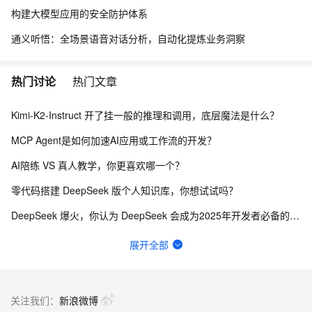
构建大模型应用的安全防护体系
通义听悟：全场景语音对话分析，自动化提炼业务洞察
热门讨论
热门文章
Kimi-K2-Instruct 开了挂一般的推理和调用，底层魔法是什么？
MCP Agent是如何加速AI应用或工作流的开发？
AI陪练 VS 真人教学，你更喜欢哪一个？
零代码搭建 DeepSeek 版个人知识库，你想试试吗？
DeepSeek 爆火，你认为 DeepSeek 会成为2025年开发者必备的神器吗？
大模型数据处理vs人工数据处理，哪个更靠谱？
展开全部
一步搞定创意建站，Bolt.diy提供了哪些优势？
在阿里云OpenAPI调用通义千问报错怎么办？
关注我们：
新浪微博