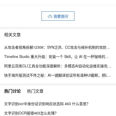
我要提问
相关文章
从攻击者视角拆解12306：SYN泛洪、CC攻击与候补机制的攻防博弈
Timeline Studio 重大升级：安装一个 Skill，让 AI 在一杯咖啡的时间里完成视频剪辑，并交付可编辑工程
阿里云百炼CLI工具全功能深度解析：多模态AI自动化运维实操完整指南
快手海外版测试不传之秘：AI一键翻译验证所有语种UI截断，把LQA周期从7天干到20分钟
热门讨论
热门文章
文字识别ocr中身份证识别响应状态码 463 什么意思？
文字识别OCR报错463怎么处理？