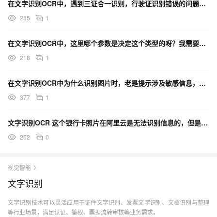
在文字识别OCR中，遇到三证合一识别，行驶证识别错误的问题。是否有一个参数可以设置图片包含证件类型？
255
1
在文字识别OCR中，这里哪个参数是决定这个类型的呀？我需要重新建一个AppKey吗？
218
1
在文字识别OCR中为什么识别图片时，老是提示涉及敏感信息，不能识别？
377
1
文字识别OCR 这个银行卡照片在阿里云是无法识别信息的，但是其他的渠道可以，麻烦帮忙看下！
252
0
视觉智能
文字识别
文字识别技术可以灵活应用于证件文字识别、发票文字识别、文档识别与整理
等行业场景，满足认证、鉴权、票据流转审核等业务需求。