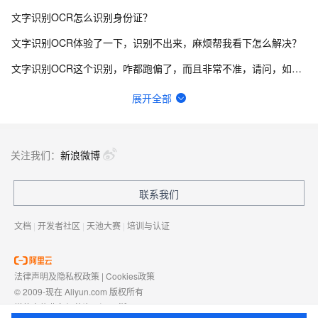
文字识别OCR怎么识别身份证？
文字识别OCR体验了一下，识别不出来，麻烦帮我看下怎么解决？
文字识别OCR这个识别，咋都跑偏了，而且非常不准，请问，如何改善？
文字识别OCR目前有哪些情况会导致识别失败？
展开全部
文字识别ocr识别图片有大小限制吗？
ocr通用文字识别后付费和资源包价格是不一样吗？
关注我们：
新浪微博
文字识别OCR报错400是什么原因？
联系我们
OCR增值税发票识别调用错误：怎么解决？
文档
|
开发者社区
|
天池大赛
|
培训与认证
法律声明及隐私权政策
|
Cookies政策
© 2009-现在 Aliyun.com 版权所有
增值电信业务经营许可证：
浙B2-20080101