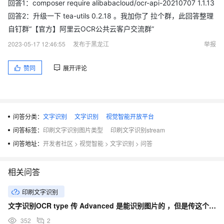
回答1：composer require alibabacloud/ocr-api-20210707 1.1.13
回答2：升级一下 tea-utils 0.2.18 。我加你了 拉个群，此回答整理
自钉群“【官方】阿里云OCR公共云客户交流群”
2023-05-17 12:46:55
发布于黑龙江
举报
赞同
展开评论
问答分类：
文字识别
文字识别
视觉智能开放平台
问答标签：
印刷文字识别图片类型
印刷文字识别stream
问答地址：
开发者社区
>
视觉智能
>
文字识别
>
问答
相关问答
印刷文字识别
文字识别OCR type 传 Advanced 是能识别图片的 ，但是传这个参数就不行，咋整？
352
2