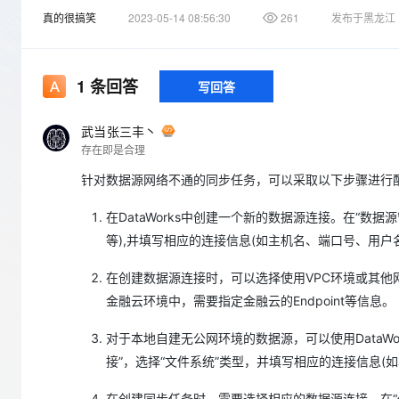
存储
天池大赛
Qwen3.7-Plus
云解析DNS
解决方案免费试用 新老
电子合同
真的很搞笑
2023-05-14 08:56:30
261
发布于黑龙江
最高领取价值200元试用
能看、能想、能动手的多模
安全
网络与CDN
AI 算法大赛
畅捷通
大数据开发治理平台 Data
AI 产品 免费试用
网络
安全
云开发大赛
Qwen3-VL-Plus
Tableau 订阅
1
条回答
写回答
1亿+ 大模型 tokens 和 
可观测
入门学习赛
中间件
AI空中课堂在线直播课
云防火墙
140+云产品 免费试用
武当张三丰丶
上云与迁云
云原生的云上边界网络安全
产品新客免费试用，最长1
数据库
存在即是合理
生态解决方案
大模型服务
企业出海
大模型ACA认证体验
针对数据源网络不通的同步任务，可以采取以下步骤进行
大数据计算
助力企业全员 AI 认知与能
行业生态解决方案
千问AI平台-Token Plan
政企业务
在DataWorks中创建一个新的数据源连接。在“数据源
媒体服务
开发者生态解决方案
等),并填写相应的连接信息(如主机名、端口号、用户
企业服务与云通信
千问AI平台-模型体验
AI 开发和 AI 应用解决
在创建数据源连接时，可以选择使用VPC环境或其他网
在线体验全尺寸、多种模态
域名与网站
金融云环境中，需要指定金融云的Endpoint等信息。
Happy 系列大模型
终端用户计算
对于本地自建无公网环境的数据源，可以使用DataW
Serverless
接”，选择“文件系统”类型，并填写相应的连接信息(
开发工具
在创建同步任务时，需要选择相应的数据源连接。在“