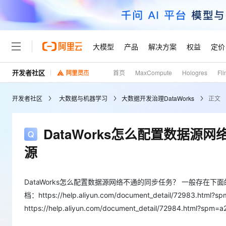
大模型
产品
解决方案
权益
定价
开发者社区
首页
MaxCompute
Hologres
Fli
大模型
产品
解决方案
权益
定价
云市场
伙伴
服务
了解阿里云
精选产品
精选解决方案
普惠上云
产品定价
精选商城
成为销售伙伴
售前咨询
为什么选择阿里云
千问AI平台
开发者社区
大数据与机器学习
大数据开发治理DataWorks
正文
了解云产品的定价详情
大模型服务平台百炼
千问办公，解锁你的工作
普惠上云 官方力荐
分销伙伴
在线服务
网站建设
什么是云计算
大
大模型服务与应用平台
企业级Agent产品，直接
云服务器38元/年起，超
咨询伙伴
多端小程序
技术领先
DataWorks怎么配置数据
云上成本管理
售后服务
轻量应用服务器
Agency Agents：拥
官方推荐返现计划
大模型
精选产品
精选解决方案
Salesforce 国际版订阅
稳定可靠
源
管理和优化成本
推荐新用户得奖励，单订单
销售伙伴合作计划
自助服务
友盟天域
安全合规
人工智能与机器学习
AI
文本生成
云数据库 RDS
HappyHorse 打造一
云工开物
无影生态合作计划
在线服务
观测云
分析师报告
高校专属算力普惠，学生认
DataWorks怎么配置数据源网络不通的同步任务？ 一般存在下
计算
互联网应用开发
Qwen3.8-Max
HOT
Salesforce On Alibaba C
工单服务
档：https://help.aliyun.com/document_detail/72983.html?s
Tuya 物联网平台阿里云
研究报告与白皮书
人工智能平台 PAI
快速拥有专属 OpenClaw
大模
Consulting Partner 合
大数据
容器
智能体时代全能旗舰模型
https://help.aliyun.com/document_detail/72984.html?spm
免费试用
短信专区
一站式AI开发、训练和推
蓝凌 OA
AI 大模型销售与服务生
现代化应用