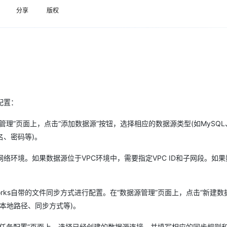
Deepseek-v4-pro
HappyHors
同享
万小智 AI 建站低至 15元/月
Qoder CN
AI 短剧/漫剧
云原生数据库 
快递物流查询
WordPress
成为服务伙
分享
版权
高校合作
点，立即开启云上创新
覆盖公网/内网、递归/权威、移动APP等全场景解析服务
送.CN域名，送备案服务码
基于千问大模型等，支持代码智能生成、研发智能问答
AI助力短剧
态智能体模型
旗舰 MoE 大模型，百万上下文与顶尖推理能力
图生视频，流
Ubuntu
服务生态伙伴
云工开物
企业应用
Works
Night Plan 支持 Qwen 3.8-Max
云原生大数据计算服务 MaxCompute
AI 办公
容器服务 Kub
NEW
GLM-5.2
Wan2.7-T
Red Hat
30+ 款产品免费体验
Data Agent 驱动的一站式 Data+AI 开发治理平台
夜间 5 折，Qwen/Meoo/TokenPlan 客户专享
面向分析的企业级SaaS模式云数据仓库
AI智能应用
提供一站式管
科研合作
视觉 Coding、空间感知、多模态思考等全面升级
1M上下文，专为长程任务能力而生
ERP
堂（旗舰版）
SUSE
智能客服
CRM
防护产品
2个月
自动承接线索
建站小程序
OA 办公系统
AI 应用构建
大模型原生
配置：
力提升
财税管理
模板建站
Qoder
大模型服务平台百炼-应用模版
HOT
NEW
管理”页面上，点击“添加数据源”按钮，选择相应的数据源类型(如MySQL、O
面向真实软件
个人版上线、团队版降价；千问3.8-Max首发发尝鲜
丰富多元化的应用模版和解决方案
400电话
定制建站
名、密码等)。
万有无界
大模型服务平台百炼-智能体
方案
广告营销
模板小程序
络环境。如果数据源位于VPC环境中，需要指定VPC ID和子网段。如
的模型效果
灵活可视化地构建企业级 Agent
定制小程序
秒悟
人工智能平台 PAI
APP 开发
orks自带的文件同步方式进行配置。在“数据源管理”页面上，点击“新建数
云端极速 AI 
新一代 AI 视频生成模型，深度适配广告营销等场景
AI Native 的算法工程平台，一站式完成建模、训练、推理服务部署
建站系统
如本地路径、同步方式等)。
任务配置”页面上，选择已经创建的数据源连接，并填写相应的同步规则