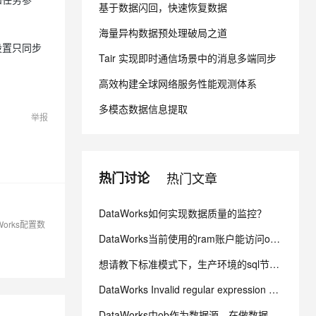
基于数据闪回，快速恢复数据
海量异构数据预处理破局之道
息提取
与 AI 智能体进行实时音视频通话
设置只同步
从文本、图片、视频中提取结构化的属性信息
构建支持视频理解的 AI 音视频实时通话应用
Tair 实现即时通信场景中的消息多端同步
t.diy 一步搞定创意建站
构建大模型应用的安全防护体系
高效构建全球网络服务性能观测体系
通过自然语言交互简化开发流程,全栈开发支持
通过阿里云安全产品对 AI 应用进行安全防护
多模态数据信息提取
举报
热门讨论
热门文章
DataWorks如何实现数据质量的监控？
orks配置数
DataWorks当前使用的ram账户能访问oss，点那个文件夹会报错 ？
想请教下标准模式下，生产环境的sql节点能对routine_sql_test_tianyi进行sel
DataWorks Invalid regular expression pattern - ?
DataWorks中ob作为数据源，在做数据集成的时候弹出上面的报错？