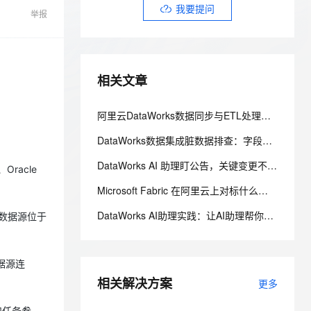
安全
我要投诉
e-1.1-I2V
Cosyvoice-V3-Flash
我要提问
PolarDB
上云场景组合购
Milvus 弹性伸缩功能新增节
伴
举报
漫剧创作，剧本、分镜、视频高效生成
100%兼容MySQL、PostgreSQL，兼容Oracle，支持集中和分布式
覆盖90%+业务场景，专享组合折扣价
点支持范围
畅自然，细节丰富
高表现力语音合成大模型，语音克隆听感自然
VPN
ernetes 版 ACK
云聚AI 严选权益
AI 原生数据库服务发布
SSL 证书
2V
Fun-ASR
，一键激活高效办公新体验
理容器应用的 K8s 服务
精选AI产品，从模型到应用全链提效
Agent 数据网关
相关文章
文戏情感细腻自然，动作戏激烈拳拳到肉，实现更强表演能力
支持中英文自由切换，具备更强的噪声鲁棒性
堡垒机
AI 用量加速计划
云原生数据库 PolarDB
防火墙
、识别商机，让客服更高效、服务更出色。
新老同享，达量后返
Agentic Database 发布
阿里云DataWorks数据同步与ETL处理完全指南：从数据集成到数据治理全链路解析
主机安全
应用
DataWorks数据集成脏数据排查：字段映射、编码格式与容错参数指南
千问办公
NEW
DataWorks AI 助理盯公告，关键变更不漏看
AI 应用及服务市场
racle
的智能体编程平台
一站式AI生产力平台
Microsoft Fabric 在阿里云上对标什么？AnalyticDB MySQL 湖仓一体统一分析方案
AI 应用
伶鹊
DataWorks AI助理实践：让AI助理帮你做代码评审
果数据源位于
企业级人与Agent协作平台，接入和调度多个数字员工
智能客服平台，对话机器人、对话分析、智能外呼
大模型
大模型服务平台百炼 - 全妙
自然语言处理
据源连
应用创作平台
多模态内容创作工具，已接入 DeepSeek
数据标注
相关解决方案
更多
机器学习
和任务参