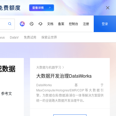
文档
备案
控制台
注册
登录
lvus
DataV
免费试用
探索云世界
验
作计划
器
AI 活动
专业服务
服务伙伴合作计划
开发者社区
加入我们
产品动态
服务平台百炼
阿里云 OPC 创新助力计划
一站式生成采购清单，支持单品或批量购买
io：打造专属 AI 语音助手
S产品伙伴计划（繁花）
峰会
CS
造的大模型服务与应用开发平台
一句话生成原生可编辑精美 PPT 文稿
AI 生产力先锋
Al MaaS 服务伙伴赋能合作
域名
博文
Careers
至高可申请百万元
Qwen3.8-Max 模型上线
开启高性价比 AI 编程新体验
弹性可伸缩的云计算服务
Qwen-Audio-3.0-Realtime 端到端实时语音角色扮演
输入一句话想法, 轻松生成专业的 PPT
先锋实践拓展 AI 生产力的边界
Token 补贴，五大权
计划
海大会
伙伴信用分合作计划
商标
问答
社会招聘
况数据
大数据与机器学习
益加速 OPC 成功
eek-V4-Pro
SS
一键部署幻兽帕鲁游戏服务器
飞天发布时刻
HOT
Open Search 向量检索版支
划
备案
电子书
校园招聘
大数据开发治理DataWorks
pSeek-V4-Pro
视频创作，一键激活电商全链路生产力
稳定、安全、高性价比、高性能的云存储服务
一键购买专属联机服务器，轻松开启游戏
所见，即是所愿
持视频检索 Pipeline 功能
更多支持
划
公司注册
镜像站
视频生成
语音识别与合成
DataWorks基于
专属 QwenPaw
漫剧工坊：一站式动画创作平台
AI 实训营
HOT
应用身份服务 (IDaaS)
合作伙伴培训与认证
MaxCompute/Hologres/EMR/CDP等大数据引
划
上云迁移
站生成，高效打造优质广告素材
全接入的云上超级电脑
从聊天伙伴进化为能主动干活的本地数字员工
快速生产连贯的高质量长漫剧
从基础到进阶，Agent 创客手把手教你
OpenClaw 管理能力上线
 参考文
擎，为数据仓库/数据湖/湖仓一体等解决方案提供
lScope
我要反馈
e-1.1-T2V
Qwen3-TTS-Flash
查询合作伙伴
统一的全链路大数据开发治理平台。
n Alibaba Cloud ISV 合作
代维服务
建企业门户网站
10 分钟搭建微信、支付宝小程序
MaxCompute MaxFrame 提
畅细腻的高质量视频
离线语音合成大模型，多语言方言自适应，低延迟高稳定
创新加速
ope
登录合作伙伴管理后台
我要建议
站，无忧落地极速上线
以可视化方式快速构建移动和 PC 门户网站
国内短信简单易用，安全可靠，秒级触达，全球覆盖200+国家和地区。
高效部署网站，快速应用到小程序
供自动弹性内存功能