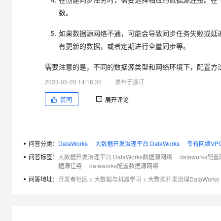
大模型解决方案
数。
迁移与运维管理
快速部署 Dify，高效搭建 
如果数据源网络不通，可能会导致同步任务失败或延迟
专有云
有更新的数据，或者定期进行全量同步等。
10 分钟在聊天系统中增加
需要注意的是，不同的数据源类型和网络环境下，配置方
2023-05-20 14:18:35
发布于浙江
赞同
展开评论
问答分类：
DataWorks
大数据开发治理平台 DataWorks
专有网络VP
问答标签：
大数据开发治理平台 DataWorks数据源网络
dataworks配
据源任务
dataworks配置数据源网络
问答地址：
开发者社区
>
大数据与机器学习
>
大数据开发治理DataWorks