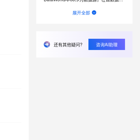
数据来源：com.alibaba.fastjson.JSONException: syntax er
展开全部
DataWorks离线同步 报脏数据 这是说A字段有问题是不？
请问这里的延迟是什么含义？可以通过什么方式优化？
还有其他疑问?
咨询AI助理
在DataWorks上使用PyODPS获取调度参数？
想问下DataWorks中创建机器学习（PAI）节点操作步骤是什么？