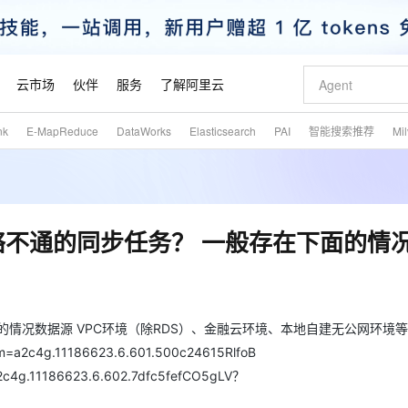
云市场
伙伴
服务
了解阿里云
nk
E-MapReduce
DataWorks
Elasticsearch
PAI
智能搜索推荐
Mi
AI 特惠
数据与 API
成为产品伙伴
企业增值服务
最佳实践
价格计算器
AI 场景体
基础软件
产品伙伴合
阿里云认证
市场活动
配置报价
大模型
自助选配和估算价格
新方式
睿译宝，AI翻译排版一步到位
智启 AI 普惠权益
产品生态集成认证中心
企业支持计划
云上春晚
域名与网站
千问官方 MaaS 平台，为开发者和 Agent 而生，新用户赠送 1 亿 + tokens 额度
Qwen Aud
AI Coding
阿里云Maa
2026 阿里云
云服务器 E
为企业打
数据集
Windows
大模型认证
模型
NEW
NEW
交付可用成果
值低价云产品抢先购
上传文档即自动完成翻译和格式还原
至高享 1亿+免费 tokens，加速 Al 应用落地
提供智能易用的域名与建站服务
智能编程，一键
安全可靠、
产品生态伙伴
专家技术服务
云上奥运之旅
弹性计算合作
阿里云中企出
手机三要素
宝塔 Linux
全部认证
源网络不通的同步任务？ 一般存在下面的情
价格优势
有专属领域专家
GLM-5.2：长任务时代开源旗舰模型
阿里云 OPC 创新助力计划
千问大模型
即刻拥有 DeepS
AI 电商营销
对象存储 O
大模型
产品生态伙伴工作台
企业增值服务台
云栖战略参考
云存储合作计
云栖大会
身份实名认证
CentOS
训练营
推动算力普惠，释放技术红利
最高返9万
多领域专家智能体,一键组建 AI 虚拟交付团队
快速构建应用程序和网站，即刻迈出上云第一步
至高百万元 Token 补贴，加速一人公司成长
多元化、高性能、安全可靠的大模型服务
真正可用的 1M 上下文,一次完成代码全链路开发
轻松解锁专属 Dee
从图文生成到
云上的中国
数据库合作计
活动全景
短信
Docker
图片和
站式影视创作平台
Hermes Agent，打造自进化智能体
Token Plan 模型订阅计划
数字证书管理服务（原SSL证书）
5 分钟轻松部署
AI 广告创作
无影云电脑
企业成长
NEW
信息公告
看见新力量
云网络合作计
OCR 文字识别
JAVA
证享300元代金券
可视化编排打通从文字构思到成片全链路闭环
全托管，含MySQL、PostgreSQL、SQL Server、MariaDB多引擎
自主进化，持久记忆，越用越聪明
Qwen3.8-Max 首发尝鲜，限时加量 10 倍，夜间低至2折
实现全站HTTPS，呈现可信的WEB访问
图文、视频一
随时随地安
面的情况数据源 VPC环境（除RDS）、金融云环境、本地自建无公网环境等
魔搭 Mode
Kimi-K3
HappyHors
NEW
loud
服务实践
官网公告
pm=a2c4g.11186623.6.601.500c24615RlfoB
金融模力时刻
Salesforce O
版
发票查验
全能环境
Claude Code + GStack 打造工程团队
千问办公，限时限量积分加倍
Qoder
低代码高效构
AI 建站
短信服务
型
NEW
作计划
Kimi 最新旗舰模型，长程编程与推理利器
让文字生成流
=a2c4g.11186623.6.602.7dfc5fefCO5gLV？
计划
创新中心
魔搭 ModelSc
健康状态
理服务
让AI从“聊天伙伴”进化为能干活的“数字员工”
安装技能 GStack，拥有专属 AI 工程团队
你的AI工作搭子，覆盖日常办公高频场景
面向真实软件的智能体编程平台
0 代码专业建
客户案例
天气预报查询
操作系统
态合作计划