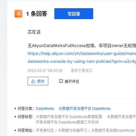
存储
天池大赛
Qwen3.7-Plus
云解析DNS
解决方案免费试用 新老
电子合同
最高领取价值200元试用
能看、能想、能动手的多模
安全
网络与CDN
1
条回答
写回答
AI 算法大赛
畅捷通
大数据开发治理平台 Data
AI 产品 免费试用
网络
安全
云开发大赛
Qwen3-VL-Plus
Tableau 订阅
1亿+ 大模型 tokens 和 
芯在这
可观测
入门学习赛
中间件
AI空中课堂在线直播课
云防火墙
140+云产品 免费试用
无AliyunDataWorksFullAccess权限、非项目o
上云与迁云
云原生的云上边界网络安全
产品新客免费试用，最长1
数据库
https://help.aliyun.com/zh/dataworks/user-guide/man
生态解决方案
大模型服务
企业出海
大模型ACA认证体验
dataworks-console-by-using-ram-policies?spm=a2c4g
大数据计算
助力企业全员 AI 认知与能
行业生态解决方案
2024-03-27 08:32:59
发布于黑龙江
千问AI平台-Token Plan
政企业务
媒体服务
开发者生态解决方案
赞同
展开评论
企业服务与云通信
千问AI平台-模型体验
AI 开发和 AI 应用解决
在线体验全尺寸、多种模态
域名与网站
问答分类：
DataWorks
大数据开发治理平台 DataWorks
Happy 系列大模型
终端用户计算
问答标签：
大数据开发治理平台 DataWorks数据配置
大数据开发治理平台 
开发治理平台 DataWorks数据工作空间
Serverless
问答地址：
开发者社区
>
大数据与机器学习
>
大数据开发治理DataWorks
开发工具