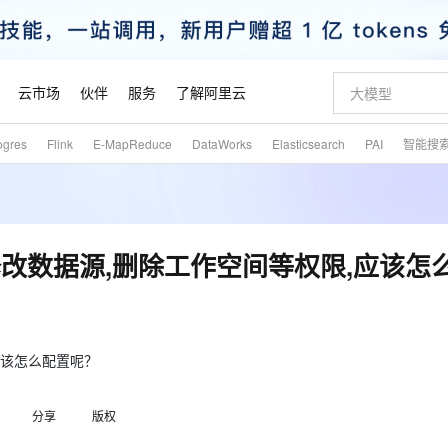
云市场
伙伴
服务
了解阿里云
ogres
Flink
E-MapReduce
DataWorks
Elasticsearch
PAI
智能搜
AI 特惠
数据与 API
成为产品伙伴
企业增值服务
最佳实践
价格计算器
AI 场景体
基础软件
产品伙伴合
阿里云认证
市场活动
配置报价
大模型
自助选配和估算价格
步到位
智启 AI 普惠权益
产品生态集成认证中心
企业支持计划
云上春晚
域名与网站
Qwen Audio：打造专属 AI 语音助手
千问官方 MaaS 平台，为开发者和 Agent 而生，新用户赠送 1 亿 + tokens 额度
一句话生成原生
AI Coding
阿里云Maa
2026 阿里云
云服务器 E
为企业打
数据集
Windows
大模型认证
模型
NEW
NEW
格式还原
值低价云产品抢先购
至高享 1亿+免费 tokens，加速 Al 应用落地
提供智能易用的域名与建站服务
Qwen-Audio-3.0-Realtime 端到端实时语音角色扮演
输入一句话想法,
智能编程，一键
安全可靠、
产品生态伙伴
专家技术服务
云上奥运之旅
弹性计算合作
阿里云中企出
手机三要素
宝塔 Linux
全部认证
用户修改数据源,删除工作空间等权限,应该怎
价格优势
开源旗舰模型
即刻拥有 DeepSeek-V4-Pro
阿里云 OPC 创新助力计划
千问大模型
一键部署幻兽
AI 电商营销
对象存储 O
大模型
产品生态伙伴工作台
企业增值服务台
云栖战略参考
云存储合作计
云栖大会
身份实名认证
CentOS
训练营
推动算力普惠，释放技术红利
最高返9万
真正可用的 1M 上下文,一次完成代码全链路开发
快速构建应用程序和网站，即刻迈出上云第一步
轻松解锁专属 DeepSeek-V4-Pro
至高百万元 Token 补贴，加速一人公司成长
多元化、高性能、安全可靠的大模型服务
一键购买专属
从图文生成到
云上的中国
数据库合作计
活动全景
短信
Docker
图片和
自进化智能体
5 分钟轻松部署专属 QwenPaw
Token Plan 模型订阅计划
数字证书管理服务（原SSL证书）
高效搭建 AI
AI 广告创作
无影云电脑
企业成长
NEW
HOT
信息公告
看见新力量
云网络合作计
OCR 文字识别
JAVA
越聪明
证享300元代金券
全托管，含MySQL、PostgreSQL、SQL Server、MariaDB多引擎
Qwen3.8-Max 首发尝鲜，限时加量 10 倍，夜间低至2折
实现全站HTTPS，呈现可信的WEB访问
从聊天伙伴进化为能主动干活的本地数字员工
图文、视频一
随时随地安
,应该怎么配置呢？
魔搭 Mode
Kimi-K3
HappyHors
NEW
loud
服务实践
官网公告
金融模力时刻
Salesforce O
版
发票查验
全能环境
Claude Code + GStack 打造工程团队
千问办公，限时限量积分加倍
Qoder
低代码高效构
AI 建站
短信服务
型
NEW
作计划
Kimi 最新旗舰模型，长程编程与推理利器
让文字生成流
计划
分享
版权
创新中心
魔搭 ModelSc
健康状态
理服务
让AI从“聊天伙伴”进化为能干活的“数字员工”
安装技能 GStack，拥有专属 AI 工程团队
你的AI工作搭子，覆盖日常办公高频场景
面向真实软件的智能体编程平台
0 代码专业建
客户案例
天气预报查询
操作系统
态合作计划