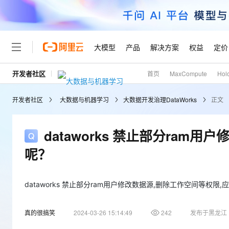
大模型
产品
解决方案
权益
定价
开发者社区
首页
MaxCompute
Hol
大模型
产品
解决方案
权益
定价
云市场
伙伴
服务
了解阿里云
精选产品
精选解决方案
普惠上云
产品定价
精选商城
成为销售伙伴
售前咨询
为什么选择阿里云
千问AI平台
开发者社区
大数据与机器学习
大数据开发治理DataWorks
正文
了解云产品的定价详情
大模型服务平台百炼
睿译宝，AI翻译排版一
普惠上云 官方力荐
分销伙伴
在线服务
网站建设
什么是云计算
大
大模型服务与应用平台
上传文档即自动完成翻译和
云服务器38元/年起，超
咨询伙伴
多端小程序
技术领先
dataworks 禁止部分ram
云上成本管理
售后服务
轻量应用服务器
GLM-5.2：长任务时代
官方推荐返现计划
大模型
精选产品
精选解决方案
Salesforce 国际版订阅
稳定可靠
呢？
管理和优化成本
推荐新用户得奖励，单订单
销售伙伴合作计划
自助服务
友盟天域
安全合规
人工智能与机器学习
AI
文本生成
云数据库 RDS
Hermes Agent，打造
云工开物
无影生态合作计划
在线服务
观测云
分析师报告
自主进化，持久记忆，越用
高校专属算力普惠，学生认
dataworks 禁止部分ram用户修改数据源,删除工作空间等权限
计算
互联网应用开发
Qwen3.8-Max
HOT
Salesforce On Alibaba C
工单服务
Tuya 物联网平台阿里云
研究报告与白皮书
人工智能平台 PAI
快速拥有专属 OpenClaw
大模
Consulting Partner 合
大数据
容器
智能体时代全能旗舰模型
真的很搞笑
2024-03-26 15:14:49
242
发布于黑龙江
免费试用
短信专区
一站式AI开发、训练和推
蓝凌 OA
AI 大模型销售与服务生
现代化应用