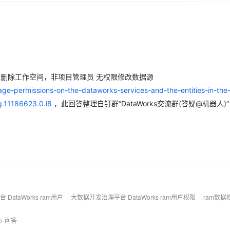
Deepseek-v4-pro
HappyHors
同享
万小智 AI 建站低至 15元/月
Qoder CN
AI 短剧/漫剧
云原生数据库 
快递物流查询
WordPress
成为服务伙
高校合作
点，立即开启云上创新
覆盖公网/内网、递归/权威、移动APP等全场景解析服务
送.CN域名，送备案服务码
基于千问大模型等，支持代码智能生成、研发智能问答
AI助力短剧
态智能体模型
旗舰 MoE 大模型，百万上下文与顶尖推理能力
图生视频，流
Ubuntu
服务生态伙伴
云工开物
企业应用
Works
Night Plan 支持 Qwen 3.8-Max
云原生大数据计算服务 MaxCompute
AI 办公
容器服务 Kub
NEW
GLM-5.2
Wan2.7-T
Red Hat
30+ 款产品免费体验
Data Agent 驱动的一站式 Data+AI 开发治理平台
夜间 5 折，Qwen/Meoo/TokenPlan 客户专享
面向分析的企业级SaaS模式云数据仓库
AI智能应用
提供一站式管
科研合作
视觉 Coding、空间感知、多模态思考等全面升级
1M上下文，专为长程任务能力而生
ERP
堂（旗舰版）
SUSE
智能客服
wner无权限删除工作空间，非项目管理员 无权限修改数据源
CRM
防护产品
2个月
自动承接线索
age-permissions-on-the-dataworks-services-and-the-entities-in-the
建站小程序
OA 办公系统
AI 应用构建
大模型原生
.11186623.0.i8
，此回答整理自钉群“DataWorks交流群(答疑@机器人)”
力提升
财税管理
模板建站
Qoder
大模型服务平台百炼-应用模版
HOT
NEW
面向真实软件
个人版上线、团队版降价；千问3.8-Max首发发尝鲜
丰富多元化的应用模版和解决方案
400电话
定制建站
万有无界
大模型服务平台百炼-智能体
方案
广告营销
模板小程序
的模型效果
灵活可视化地构建企业级 Agent
定制小程序
秒悟
人工智能平台 PAI
APP 开发
云端极速 AI 
新一代 AI 视频生成模型，深度适配广告营销等场景
AI Native 的算法工程平台，一站式完成建模、训练、推理服务部署
DataWorks ram用户
大数据开发治理平台 DataWorks ram用户权限
ram数据
建站系统
>
问答