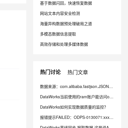
基于数据闪回，快速恢复数据
网站文本内容安全检测
息提取
与 AI 智能体进行实时音视频通话
从文本、图片、视频中提取结构化的属性信息
构建支持视频理解的 AI 音视频实时通话应用
海量异构数据预处理破局之道
t.diy 一步搞定创意建站
构建大模型应用的安全防护体系
多模态数据信息提取
通过自然语言交互简化开发流程,全栈开发支持
通过阿里云安全产品对 AI 应用进行安全防护
高效存储和处理多媒体数据
热门讨论
热门文章
数据来源：com.alibaba.fastjson.JSONException: syntax er
DataWorks当前使用的ram账户能访问oss，点那个文件夹会报错 ？
DataWorks如何实现数据质量的监控？
报错提示FAILED：ODPS-0130071:xxxxxxxxx .set tblproperti
DataWorks离线同步 报脏数据 这是说A字段有问题是不？