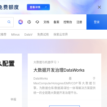
文档
备案
控制台
注册
登录
索推荐
Milvus
DataV
免费试用
探索云世界
验
作计划
器
AI 活动
专业服务
服务伙伴合作计划
开发者社区
加入我们
产品动态
服务平台百炼
阿里云 OPC 创新助力计划
一站式生成采购清单，支持单品或批量购买
可编辑精美 PPT 文稿
S产品伙伴计划（繁花）
峰会
CS
造的大模型服务与应用开发平台
Agency Agents：拥有专属领域专家
AI 生产力先锋
Al MaaS 服务伙伴赋能合作
域名
博文
Careers
至高可申请百万元
Qwen3.8-Max 模型上线
 轻松生成专业的 PPT
开启高性价比 AI 编程新体验
弹性可伸缩的云计算服务
先锋实践拓展 AI 生产力的边界
多领域专家智能体,一键组建 AI 虚拟交付团队
Token 补贴，五大权
计划
海大会
伙伴信用分合作计划
商标
问答
社会招聘
么配置
大数据与机器学习
益加速 OPC 成功
帕鲁游戏服务器
SS
HappyHorse 打造一站式影视创作平台
飞天发布时刻
HOT
Open Search 向量检索版支
划
备案
电子书
校园招聘
大数据开发治理DataWorks
联机服务器，轻松开启游戏
视频创作，一键激活电商全链路生产力
稳定、安全、高性价比、高性能的云存储服务
所见，即是所愿
持视频检索 Pipeline 功能
可视化编排打通从文字构思到成片全链路闭环
更多支持
划
公司注册
镜像站
视频生成
语音识别与合成
DataWorks基于
 智能体与工作流应用
漫剧工坊：一站式动画创作平台
AI 实训营
应用身份服务 (IDaaS)
合作伙伴培训与认证
MaxCompute/Hologres/EMR/CDP等大数据引
划
上云迁移
站生成，高效打造优质广告素材
全接入的云上超级电脑
通过阿里云百炼高效搭建AI应用,助力高效开发
快速生产连贯的高质量长漫剧
从基础到进阶，Agent 创客手把手教你
OpenClaw 管理能力上线
擎，为数据仓库/数据湖/湖仓一体等解决方案提供
lScope
我要反馈
e-1.1-T2V
Qwen3-TTS-Flash
查询合作伙伴
统一的全链路大数据开发治理平台。
n Alibaba Cloud ISV 合作
代维服务
建企业门户网站
10 分钟搭建微信、支付宝小程序
MaxCompute MaxFrame 提
畅细腻的高质量视频
离线语音合成大模型，多语言方言自适应，低延迟高稳定
举报
创新加速
ope
登录合作伙伴管理后台
我要建议
站，无忧落地极速上线
以可视化方式快速构建移动和 PC 门户网站
国内短信简单易用，安全可靠，秒级触达，全球覆盖200+国家和地区。
高效部署网站，快速应用到小程序
供自动弹性内存功能