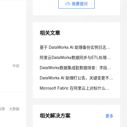
安全
我要投诉
e-1.1-I2V
Cosyvoice-V3-Flash
我要提问
PolarDB
上云场景组合购
Milvus 弹性伸缩功能新增节
伴
漫剧创作，剧本、分镜、视频高效生成
100%兼容MySQL、PostgreSQL，兼容Oracle，支持集中和分布式
覆盖90%+业务场景，专享组合折扣价
点支持范围
畅自然，细节丰富
高表现力语音合成大模型，语音克隆听感自然
VPN
ernetes 版 ACK
云聚AI 严选权益
AI 原生数据库服务发布
SSL 证书
2V
Fun-ASR
，一键激活高效办公新体验
理容器应用的 K8s 服务
精选AI产品，从模型到应用全链提效
Agent 数据网关
相关文章
文戏情感细腻自然，动作戏激烈拳拳到肉，实现更强表演能力
支持中英文自由切换，具备更强的噪声鲁棒性
堡垒机
AI 用量加速计划
云原生数据库 PolarDB
防火墙
、识别商机，让客服更高效、服务更出色。
新老同享，达量后返
Agentic Database 发布
基于 DataWorks AI 助理备份实例日志到 OSS 文件系统
-
主机安全
应用
阿里云DataWorks数据同步与ETL处理完全指南：从数据集成到数据治理全链路解析
举报
千问办公
NEW
DataWorks数据集成脏数据排查：字段映射、编码格式与容错参数指南
AI 应用及服务市场
的智能体编程平台
一站式AI生产力平台
DataWorks AI 助理盯公告，关键变更不漏看
AI 应用
伶鹊
Microsoft Fabric 在阿里云上对标什么？AnalyticDB MySQL 湖仓一体统一分析方案
企业级人与Agent协作平台，接入和调度多个数字员工
智能客服平台，对话机器人、对话分析、智能外呼
大模型
大模型服务平台百炼 - 全妙
自然语言处理
应用创作平台
多模态内容创作工具，已接入 DeepSeek
权限
大数据
数据标注
相关解决方案
更多
机器学习