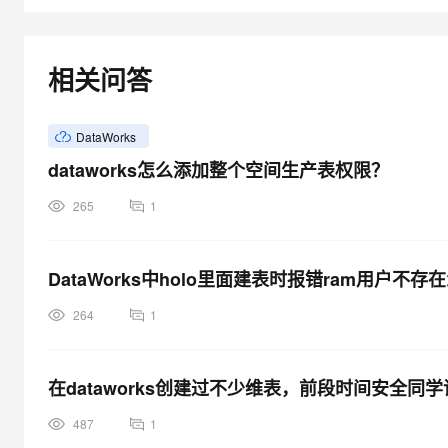
大模型解决方案
迁移与运维管理
快速部署 Dify，高效搭建 
相关问答
专有云
10 分钟在聊天系统中增加
DataWorks
dataworks怎么添加整个空间生产表权限？
265
1
DataWorks中holo里面建表时报错ram用户不存
264
1
在dataworks创建过不少维表，前段时间安全同
487
1