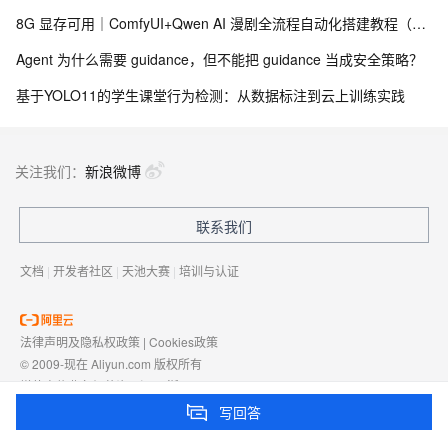
8G 显存可用｜ComfyUI+Qwen AI 漫剧全流程自动化搭建教程（含工作流 & 源码）
Agent 为什么需要 guidance，但不能把 guidance 当成安全策略？
基于YOLO11的学生课堂行为检测：从数据标注到云上训练实践
关注我们：
新浪微博
联系我们
文档
|
开发者社区
|
天池大赛
|
培训与认证
法律声明及隐私权政策
|
Cookies政策
© 2009-现在 Aliyun.com 版权所有
增值电信业务经营许可证：
浙B2-20080101
域名注册服务机构许可：
浙D3-20210002
写回答
浙公网安备 33010602009975号
浙B2-20080101-4