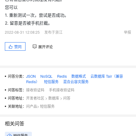
public boolean send(Map<String, Object> param, String phone)
您可以
    if(StringUtils.isEmpty(phone))

1. 重新测试一次，尝试是否成功。
        return false;

2. 留意是否被手机拦截。
    DefaultProfile profile =

2022-08-31 12:08:25
发布于浙江
举报
            DefaultProfile.getProfile("cn-shanghai", "LTA***
    IAcsClient client = new DefaultAcsClient(profile);

赞同
展开评论
    // SendSmsRequest request = new SendSmsRequest();

    // request.setSignName("阿里云短信测试");

    // request.setTemplateCode("SMS_154950909");

    // request.setPhoneNumbers(phone);

    // request.setTemplateParam(JSONObject.toJSONString(para
问答分类：
JSON
NoSQL
Redis
数据格式
云数据库 Tair（兼容
Redis）
短信服务
混合云容灾服务
    // 设置相关固定的参数

问答标签：
接收验证码
手机接收验证码
    CommonRequest request = new CommonRequest();

    request.setMethod(MethodType.POST);

问答地址：
开发者社区
>
数据库
>
问答
    request.setDomain("dysmsapi.aliyuncs.com");

    request.setVersion("2017-05-25");

关联地址：
问产品
>
短信服务
    request.setAction("SendSms");

    //设置发送相关的参数

相关问答
    request.putQueryParameter("PhoneNumbers",phone); //手机号
    request.putQueryParameter("SignName","测试专用模板"); 
短信服务