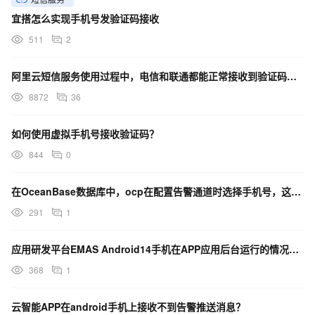
    request.putQueryParameter("TemplateCode","SMS_154950
    request.putQueryParameter("TemplateParam", JSONObje
宜搭怎么实现手机号发验证码接收
    try {

511
2
        //最终发送

        CommonResponse response = client.getCommonResponse(r
        boolean success = response.getHttpResponse().isSucce
阿里云短信服务使用过程中，电信和联通都能正常接收到验证码，移动却接收不到，已经一个多月了
        return success;

8872
36
    }catch(Exception e) {

        e.printStackTrace();

        return false;

如何使用虚拟手机号接收验证码？
    }

}
844
0
在OceanBase数据库中，ocp在配置告警通道时选择手机号，这个接收人字段是怎么定义的？
291
1
应用研发平台EMAS Android14手机在APP应用后台运行的情况下接收推送消息、通知严重延迟。
368
1
云智能APP在android手机上接收不到告警推送消息？