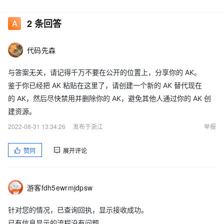
已尝试的方法
2
条回答
代码先森
与答案无关，请记得千万不要在公开的位置上，分享你的 AK。
鉴于你已经把 AK 粘贴在这里了，请创建一个新的 AK 替代现在
的 AK，然后尽快禁用并删除你的 AK，避免其他人通过你的 AK 创
建资源。
2022-08-31 13:34:26
发布于浙江
举报
赞同
展开评论
游客fdh5ewrmjdpsw
代码：
针对您的情况，已查询回执，显示接收成功。
@Override

已有信息显示的流程没有问题。