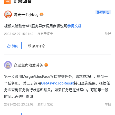
2
条回答
推荐回答
每天一个小bug
视频人脸融合API服务异步调用步骤说明
参见文档
2023-02-27 15:31:43
发布于辽宁
举报
赞同
展开评论
穿过生命散发芬芳
第一步调用MergeVideoFace接口提交任务，请求成功后，得到一
个任务ID。 第二步调用
GetAsyncJobResult
接口查询结果，根据任
务ID查询任务执行状态和结果。如果任务还在处理中，可稍等一段
时间后再进行查询。
2023-02-26 23:52:02
发布于北京
举报