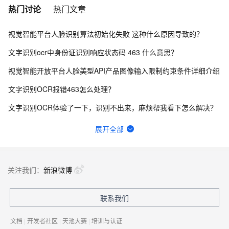
热门讨论
热门文章
视觉智能平台人脸识别算法初始化失败 这种什么原因导致的？
文字识别ocr中身份证识别响应状态码 463 什么意思？
视觉智能开放平台人脸美型API产品图像输入限制约束条件详细介绍
文字识别OCR报错463怎么处理？
文字识别OCR体验了一下，识别不出来，麻烦帮我看下怎么解决？
图像搜索可以限定最小相似度吗？
展开全部
视觉智能平台高清图片分割怎么一直提示15000ms超时？
文字识别OCR这个识别，咋都跑偏了，而且非常不准，请问，如何改善？
关注我们：
新浪微博
视觉智能平台调用人脸识别sdk一直不通过，几十次偶尔能成功一两次。这种情况怎么解决？
联系我们
阿里云视觉智能开放平台中，调用人脸核身接口，身份证里出现X，就会出现实名认证不过，这个是什么原因？
文档
|
开发者社区
|
天池大赛
|
培训与认证