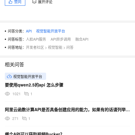
赞同
展开评论
问答分类：
API
视觉智能开放平台
问答标签：
人脸API服务
API异步调用
融合API
问答地址：
开发者社区
>
视觉智能
>
问答
相关问答
视觉智能开放平台
要使用qwen2.5的api 怎么步骤
1021
1
阿里云函数计算API是否具备创建应用的能力，如果有的话请列举出创建应用的详细步骤？
271
1
哪个API可以获取视频Bucket？