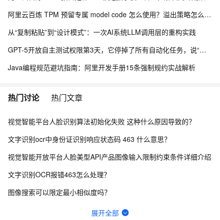
阿里云百炼 TPM 预留专属 model code 怎么使用？溢出策略怎么选？
从“复制粘贴”到“设计模式”：​一次AI系统LLM调用层的重构实践
GPT-5开放自主测试权限第3天，它停掉了所有自动化任务，说“这些用例毫无意义”
Java编程规范避坑指南：阿里开发手册15条强制规约实战解析
热门讨论
热门文章
视觉智能平台人脸识别算法初始化失败 这种什么原因导致的？
文字识别ocr中身份证识别响应状态码 463 什么意思？
视觉智能开放平台人脸美型API产品图像输入限制约束条件详细介绍
文字识别OCR报错463怎么处理？
图像搜索可以限定最小相似度吗？
视觉智能平台高清图片分割怎么一直提示15000ms超时？
展开全部