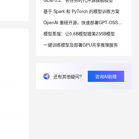
GLM-5.2：长任务时代开源旗舰模型
基于 Spark 和 PyTorch 的模型训练方案
息提取
与 AI 智能体进行实时音视频通话
OpenAI 重磅开源，快速部署GPT-OSS模型
从文本、图片、视频中提取结构化的属性信息
构建支持视频理解的 AI 音视频实时通话应用
模型蒸馏：让0.6B模型媲美235B模型
t.diy 一步搞定创意建站
构建大模型应用的安全防护体系
通过自然语言交互简化开发流程,全栈开发支持
通过阿里云安全产品对 AI 应用进行安全防护
一键训练模型及部署GPU共享推理服务
还有其他疑问?
咨询AI助理