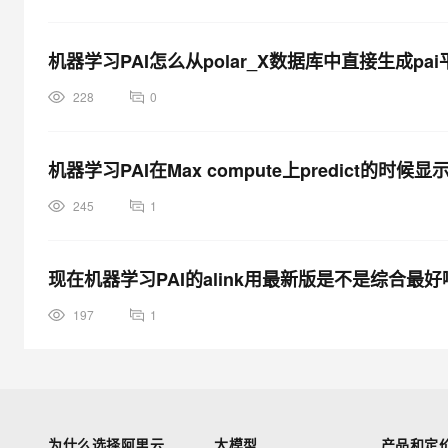
机器学习PAI怎么从polar_X数据库中直接生成p
228
0
机器学习PAI在Max compute上predict的时
245
1
现在机器学习PAI的alink用最新版是不是综合最好
197
1
为什么选择阿里云
大模型
产品和定