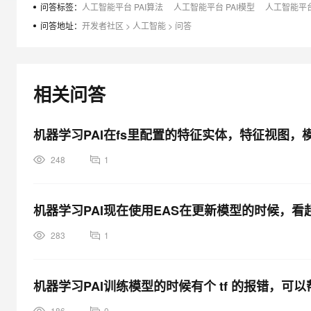
大模型解决方案
问答标签：
人工智能平台 PAI算法
人工智能平台 PAI模型
人工智能平台
问答地址：
开发者社区
>
人工智能
>
问答
迁移与运维管理
快速部署 Dify，高效搭建 
专有云
10 分钟在聊天系统中增加
相关问答
机器学习PAI在fs里配置的特征实体，特征视图，模
248
1
机器学习PAI现在使用EAS在更新模型的时候，
283
1
机器学习PAI训练模型的时候有个 tf 的报错，可
186
0