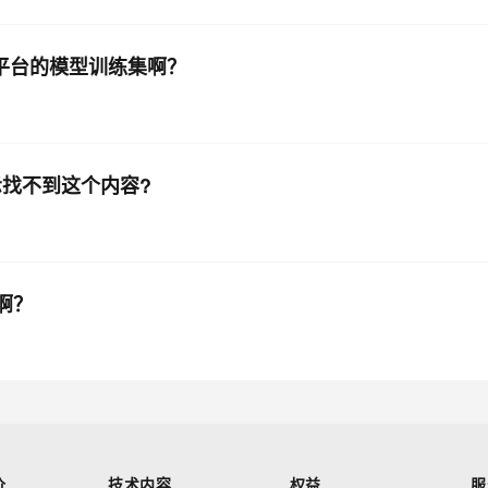
ai平台的模型训练集啊？
候显示找不到这个内容?
啊？
价
技术内容
权益
服