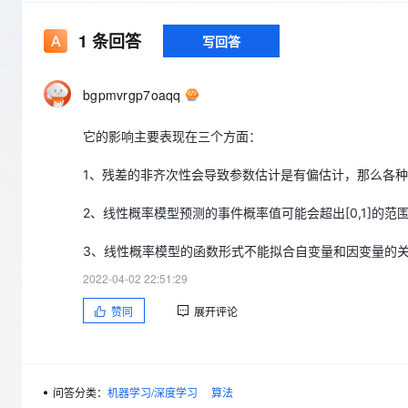
存储
天池大赛
Qwen3.7-Plus
云解析DNS
解决方案免费试用 新老
电子合同
最高领取价值200元试用
能看、能想、能动手的多模
安全
网络与CDN
1
条回答
写回答
AI 算法大赛
畅捷通
大数据开发治理平台 Data
AI 产品 免费试用
网络
安全
云开发大赛
Qwen3-VL-Plus
Tableau 订阅
1亿+ 大模型 tokens 和 
bgpmvrgp7oaqq
可观测
入门学习赛
中间件
AI空中课堂在线直播课
云防火墙
140+云产品 免费试用
它的影响主要表现在三个方面：
上云与迁云
云原生的云上边界网络安全
产品新客免费试用，最长1
数据库
生态解决方案
大模型服务
1、残差的非齐次性会导致参数估计是有偏估计，那么各
企业出海
大模型ACA认证体验
大数据计算
助力企业全员 AI 认知与能
行业生态解决方案
2、线性概率模型预测的事件概率值可能会超出[0,1]的
千问AI平台-Token Plan
政企业务
媒体服务
开发者生态解决方案
3、线性概率模型的函数形式不能拟合自变量和因变量的关
企业服务与云通信
千问AI平台-模型体验
AI 开发和 AI 应用解决
2022-04-02 22:51:29
在线体验全尺寸、多种模态
域名与网站
赞同
展开评论
Happy 系列大模型
终端用户计算
Serverless
问答分类：
机器学习/深度学习
算法
开发工具