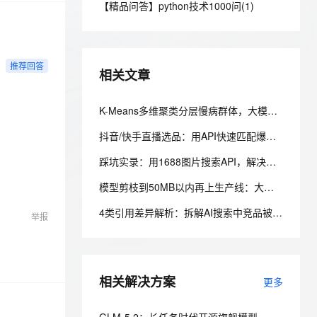
安全
【精品问答】python技术1000问(1)
我要投诉
e-1.1-I2V
Cosyvoice-V3-Flash
PolarDB
上云场景组合购
Milvus 弹性伸缩功能新增节
伴
漫剧创作，剧本、分镜、视频高效生成
100%兼容MySQL、PostgreSQL，兼容Oracle，支持集中和分布式
覆盖90%+业务场景，专享组合折扣价
点支持范围
畅自然，细节丰富
高表现力语音合成大模型，语音克隆听感自然
VPN
ernetes 版 ACK
云聚AI 严选权益
AI 原生数据库服务发布
SSL 证书
2V
Fun-ASR
推荐回答
，一键激活高效办公新体验
理容器应用的 K8s 服务
精选AI产品，从模型到应用全链提效
Agent 数据网关
相关文章
文戏情感细腻自然，动作戏激烈拳拳到肉，实现更强表演能力
支持中英文自由切换，具备更强的噪声鲁棒性
堡垒机
AI 用量加速计划
云原生数据库 PolarDB
防火墙
K-Means多维聚类分层慢病群体，大模型智能归纳特征标签，构建慢病人群健康画像.191
、识别商机，让客服更高效、服务更出色。
新老同享，达量后返
Agentic Database 发布
主机安全
应用
抖音/快手直播选品：用API快速匹配爆款与低价货源
踩坑实录：用1688图片搜索API，解决美客多货源溯源的真实项目经历
千问办公
NEW
AI 应用及服务市场
的智能体编程平台
一站式AI生产力平台
模型剪枝到50MB以内再上生产线：大模型如何“瘦身”才能兼顾效果与成本
AI 应用
伶鹊
4类引用差异解析：拆解AI搜索中竞品被引用的核心机制
举报
企业级人与Agent协作平台，接入和调度多个数字员工
智能客服平台，对话机器人、对话分析、智能外呼
大模型
大模型服务平台百炼 - 全妙
自然语言处理
应用创作平台
多模态内容创作工具，已接入 DeepSeek
相关解决方案
数据标注
更多
机器学习