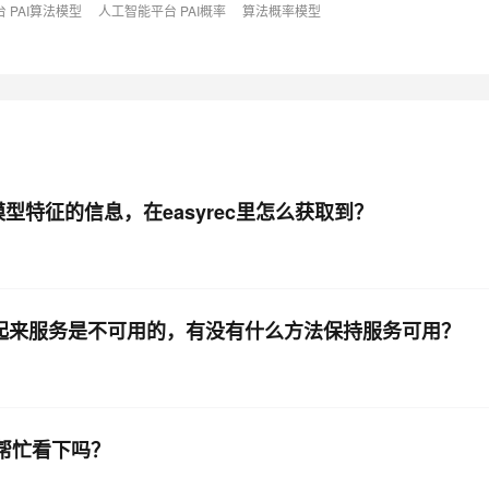
 PAI算法模型
人工智能平台 PAI概率
算法概率模型
AI 应用
10分钟微调：让0.6B模型媲美235B模
多模态数据信
型
依托云原生高可用架构,实现Dify私有化部署
用1%尺寸在特定领域达到大模型90%以上效果
一个 AI 助手
超强辅助，Bol
即刻拥有 DeepSeek-R1 满血版
在企业官网、通讯软件中为客户提供 AI 客服
多种方案随心选，轻松解锁专属 DeepSeek
型特征的信息，在easyrec里怎么获取到？
看起来服务是不可用的，有没有什么方法保持服务可用？
以帮忙看下吗？