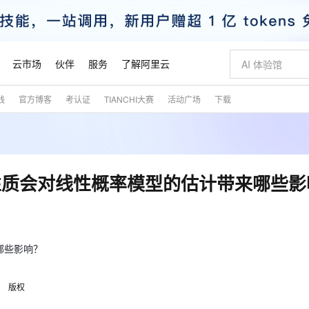
云市场
伙伴
服务
了解阿里云
践
官方博客
考认证
TIANCHI大赛
活动广场
下载
AI 特惠
数据与 API
成为产品伙伴
企业增值服务
最佳实践
价格计算器
AI 场景体
基础软件
产品伙伴合
阿里云认证
市场活动
配置报价
大模型
自助选配和估算价格
新方式
睿译宝，AI翻译排版一步到位
智启 AI 普惠权益
产品生态集成认证中心
企业支持计划
云上春晚
域名与网站
千问官方 MaaS 平台，为开发者和 Agent 而生，新用户赠送 1 亿 + tokens 额度
Qwen Aud
AI Coding
阿里云Maa
2026 阿里云
云服务器 E
为企业打
数据集
Windows
大模型认证
模型
NEW
NEW
交付可用成果
值低价云产品抢先购
上传文档即自动完成翻译和格式还原
至高享 1亿+免费 tokens，加速 Al 应用落地
提供智能易用的域名与建站服务
智能编程，一键
安全可靠、
产品生态伙伴
专家技术服务
云上奥运之旅
弹性计算合作
阿里云中企出
手机三要素
宝塔 Linux
全部认证
性质会对线性概率模型的估计带来哪些影
价格优势
有专属领域专家
GLM-5.2：长任务时代开源旗舰模型
阿里云 OPC 创新助力计划
千问大模型
即刻拥有 DeepS
AI 电商营销
对象存储 O
大模型
产品生态伙伴工作台
企业增值服务台
云栖战略参考
云存储合作计
云栖大会
身份实名认证
CentOS
训练营
推动算力普惠，释放技术红利
最高返9万
多领域专家智能体,一键组建 AI 虚拟交付团队
快速构建应用程序和网站，即刻迈出上云第一步
至高百万元 Token 补贴，加速一人公司成长
多元化、高性能、安全可靠的大模型服务
真正可用的 1M 上下文,一次完成代码全链路开发
轻松解锁专属 Dee
从图文生成到
云上的中国
数据库合作计
活动全景
短信
Docker
图片和
站式影视创作平台
Hermes Agent，打造自进化智能体
Token Plan 模型订阅计划
数字证书管理服务（原SSL证书）
5 分钟轻松部署
AI 广告创作
无影云电脑
企业成长
NEW
信息公告
看见新力量
云网络合作计
OCR 文字识别
JAVA
证享300元代金券
可视化编排打通从文字构思到成片全链路闭环
全托管，含MySQL、PostgreSQL、SQL Server、MariaDB多引擎
自主进化，持久记忆，越用越聪明
Qwen3.8-Max 首发尝鲜，限时加量 10 倍，夜间低至2折
实现全站HTTPS，呈现可信的WEB访问
图文、视频一
随时随地安
哪些影响？
魔搭 Mode
Kimi-K3
HappyHors
NEW
loud
服务实践
官网公告
金融模力时刻
Salesforce O
版
发票查验
全能环境
Claude Code + GStack 打造工程团队
千问办公，限时限量积分加倍
Qoder
低代码高效构
AI 建站
短信服务
型
NEW
作计划
Kimi 最新旗舰模型，长程编程与推理利器
让文字生成流
计划
版权
创新中心
魔搭 ModelSc
健康状态
理服务
让AI从“聊天伙伴”进化为能干活的“数字员工”
安装技能 GStack，拥有专属 AI 工程团队
你的AI工作搭子，覆盖日常办公高频场景
面向真实软件的智能体编程平台
0 代码专业建
客户案例
天气预报查询
操作系统
态合作计划