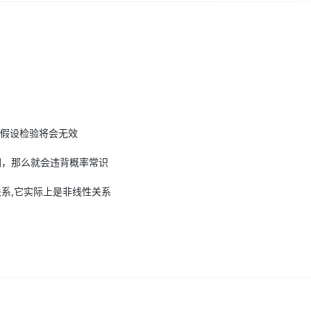
Deepseek-v4-pro
HappyHors
同享
万小智 AI 建站低至 15元/月
Qoder CN
AI 短剧/漫剧
云原生数据库 
快递物流查询
WordPress
成为服务伙
高校合作
点，立即开启云上创新
覆盖公网/内网、递归/权威、移动APP等全场景解析服务
送.CN域名，送备案服务码
基于千问大模型等，支持代码智能生成、研发智能问答
AI助力短剧
态智能体模型
旗舰 MoE 大模型，百万上下文与顶尖推理能力
图生视频，流
Ubuntu
服务生态伙伴
云工开物
企业应用
Works
Night Plan 支持 Qwen 3.8-Max
云原生大数据计算服务 MaxCompute
AI 办公
容器服务 Kub
NEW
GLM-5.2
Wan2.7-T
Red Hat
30+ 款产品免费体验
Data Agent 驱动的一站式 Data+AI 开发治理平台
夜间 5 折，Qwen/Meoo/TokenPlan 客户专享
面向分析的企业级SaaS模式云数据仓库
AI智能应用
提供一站式管
科研合作
视觉 Coding、空间感知、多模态思考等全面升级
1M上下文，专为长程任务能力而生
ERP
堂（旗舰版）
SUSE
智能客服
CRM
防护产品
2个月
自动承接线索
建站小程序
OA 办公系统
AI 应用构建
大模型原生
种假设检验将会无效
力提升
财税管理
模板建站
Qoder
范围，那么就会违背概率常识
大模型服务平台百炼-应用模版
HOT
NEW
面向真实软件
个人版上线、团队版降价；千问3.8-Max首发发尝鲜
丰富多元化的应用模版和解决方案
400电话
定制建站
系,它实际上是非线性关系
万有无界
大模型服务平台百炼-智能体
方案
广告营销
模板小程序
的模型效果
灵活可视化地构建企业级 Agent
定制小程序
秒悟
人工智能平台 PAI
APP 开发
云端极速 AI 
新一代 AI 视频生成模型，深度适配广告营销等场景
AI Native 的算法工程平台，一站式完成建模、训练、推理服务部署
建站系统