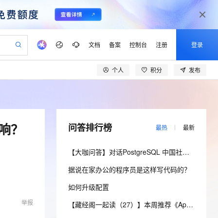
文档
备案
控制台
注册
登录
个人
积分
发布
验
作计划
器
AI 活动
专业服务
服务伙伴合作计划
开发者社区
加入我们
产品动态
服务平台百炼
阿里云 OPC 创新助力计划
一站式生成采购清单，支持单品或批量购买
io：打造专属 AI 语音助手
S产品伙伴计划（繁花）
峰会
CS
造的大模型服务与应用开发平台
一句话生成原生可编辑精美 PPT 文稿
AI 生产力先锋
Al MaaS 服务伙伴赋能合作
域名
博文
Careers
至高可申请百万元
Qwen3.8-Max 模型上线
开启高性价比 AI 编程新体验
弹性可伸缩的云计算服务
Qwen-Audio-3.0-Realtime 端到端实时语音角色扮演
输入一句话想法, 轻松生成专业的 PPT
先锋实践拓展 AI 生产力的边界
Token 补贴，五大权
计划
海大会
伙伴信用分合作计划
商标
问答
社会招聘
响？
问答排行榜
最热
最新
益加速 OPC 成功
eek-V4-Pro
SS
一键部署幻兽帕鲁游戏服务器
飞天发布时刻
HOT
Open Search 向量检索版支
划
备案
电子书
校园招聘
pSeek-V4-Pro
视频创作，一键激活电商全链路生产力
稳定、安全、高性价比、高性能的云存储服务
一键购买专属联机服务器，轻松开启游戏
所见，即是所愿
持视频检索 Pipeline 功能
更多支持
【大咖问答】对话PostgreSQL 中国社区发起人之一，阿里云数据库高级专家 德哥
划
公司注册
镜像站
视频生成
语音识别与合成
专属 QwenPaw
漫剧工坊：一站式动画创作平台
AI 实训营
HOT
应用身份服务 (IDaaS)
据说在家办公的程序员是这样写代码的？
合作伙伴培训与认证
划
上云迁移
站生成，高效打造优质广告素材
全接入的云上超级电脑
从聊天伙伴进化为能主动干活的本地数字员工
快速生产连贯的高质量长漫剧
从基础到进阶，Agent 创客手把手教你
OpenClaw 管理能力上线
lScope
我要反馈
e-1.1-T2V
Qwen3-TTS-Flash
如何升级配置
查询合作伙伴
n Alibaba Cloud ISV 合作
代维服务
建企业门户网站
10 分钟搭建微信、支付宝小程序
MaxCompute MaxFrame 提
畅细腻的高质量视频
离线语音合成大模型，多语言方言自适应，低延迟高稳定
举报
创新加速
ope
登录合作伙伴管理后台
【藏经阁一起读（27）】本周推荐《Apache Flink案例集（2022版）》，你有哪些心得？
我要建议
站，无忧落地极速上线
以可视化方式快速构建移动和 PC 门户网站
国内短信简单易用，安全可靠，秒级触达，全球覆盖200+国家和地区。
高效部署网站，快速应用到小程序
供自动弹性内存功能