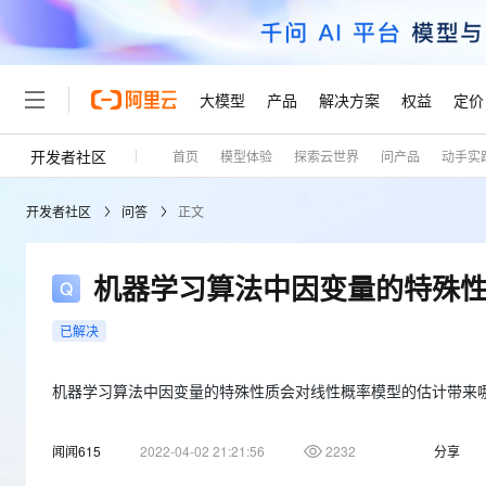
大模型
产品
解决方案
权益
定价
开发者社区
首页
模型体验
探索云世界
问产品
动手实
大模型
产品
解决方案
权益
定价
云市场
伙伴
服务
了解阿里云
精选产品
精选解决方案
普惠上云
产品定价
精选商城
成为销售伙伴
售前咨询
为什么选择阿里云
千问AI平台
开发者社区
问答
正文
了解云产品的定价详情
大模型服务平台百炼
千问办公，解锁你的工作
普惠上云 官方力荐
分销伙伴
在线服务
网站建设
什么是云计算
大
大模型服务与应用平台
企业级Agent产品，直接
云服务器38元/年起，超
咨询伙伴
多端小程序
技术领先
机器学习算法中因变量的特殊
云上成本管理
售后服务
轻量应用服务器
Agency Agents：拥
官方推荐返现计划
大模型
精选产品
精选解决方案
Salesforce 国际版订阅
稳定可靠
管理和优化成本
推荐新用户得奖励，单订单
销售伙伴合作计划
已解决
自助服务
友盟天域
安全合规
人工智能与机器学习
AI
文本生成
云数据库 RDS
HappyHorse 打造一
云工开物
无影生态合作计划
在线服务
观测云
分析师报告
高校专属算力普惠，学生认
机器学习算法中因变量的特殊性质会对线性概率模型的估计带来
计算
互联网应用开发
Qwen3.8-Max
HOT
Salesforce On Alibaba C
工单服务
Tuya 物联网平台阿里云
研究报告与白皮书
人工智能平台 PAI
快速拥有专属 OpenClaw
大模
Consulting Partner 合
大数据
容器
智能体时代全能旗舰模型
闻闻615
2022-04-02 21:21:56
2232
分享
免费试用
短信专区
一站式AI开发、训练和推
蓝凌 OA
AI 大模型销售与服务生
现代化应用