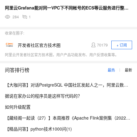
阿里云Grafana能对同一VPC下不同帐号的ECS等云服务进行整合监控吗？
284
1
收录在圈子:
开发者社区官方技术圈
70179
+ 订阅
阿里云开发者社区官方技术圈，用户产品功能发布、用户反馈收集等。
问答排行榜
最热
最新
【大咖问答】对话PostgreSQL 中国社区发起人之一，阿里云数据库高级专家 德哥
据说在家办公的程序员是这样写代码的？
如何升级配置
【藏经阁一起读（27）】本周推荐《Apache Flink案例集（2022版）》，你有哪些心得？
【精品问答】python技术1000问(1)