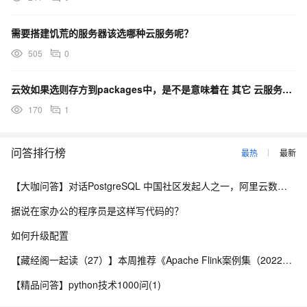
需要搭建饥荒的服务器该选哪种云服务呢？
505
0
云效如果选则存方到packages中，是不是意味着在 其它 云服务商上的服务器无法访问？
170
1
问答排行榜
最热
最新
【大咖问答】对话PostgreSQL 中国社区发起人之一，阿里云数据库高级专家 德哥
据说在家办公的程序员是这样写代码的？
如何升级配置
【藏经阁一起读（27）】本周推荐《Apache Flink案例集（2022版）》，你有哪些心得？
【精品问答】python技术1000问(1)