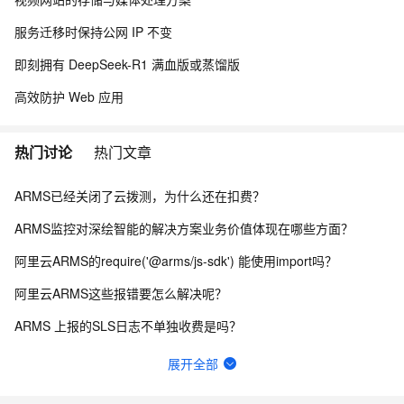
服务迁移时保持公网 IP 不变
即刻拥有 DeepSeek-R1 满血版或蒸馏版
高效防护 Web 应用
热门讨论
热门文章
ARMS已经关闭了云拨测，为什么还在扣费？
ARMS监控对深绘智能的解决方案业务价值体现在哪些方面？
阿里云ARMS的require('@arms/js-sdk') 能使用import吗？
阿里云ARMS这些报错要怎么解决呢？
ARMS 上报的SLS日志不单独收费是吗？
为什么阿里云ARMS地域只有杭州啊？
展开全部
Grafana中关于K线图时间轴问题