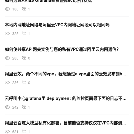
如何通过ARMS Grafana查看整体ecs运行状况
188
1
本地内网地址网段与阿里云VPC内网地址网段可以相同吗
325
1
如何使共享API网关实例与您的私有VPC通过阿里云内网通信？
288
0
阿里云效，两个不同的vpc，我想通过a vpc里面的云效发布到b vpc里面的ACK集群该怎么配置？
236
0
云呼叫中心grafana里 deployment 的监控页面最下面的日志不显示日志了，这个能解决嘛？
242
1
阿里云百炼大模型私有化部署，目前能否支持仅仅在VPC内部调用？
631
1