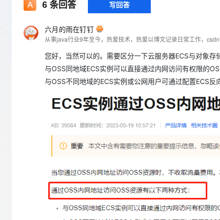
存储
天池大赛
6
条回答
写回答
Qwen3.7-Plus
云解析DNS
解决方案免费试用 新老
电子合同
最高领取价值200元试用
能看、能想、能动手的多模
安全
网络与CDN
AI 算法大赛
畅捷通
六月的雨在钉钉
大数据开发治理平台 Data
AI 产品 免费试用
网络
从事java行业9年至今，热爱技术，热爱以博文记录日常工作，cs
安全
云开发大赛
Qwen3-VL-Plus
Tableau 订阅
1亿+ 大模型 tokens 和 
您好，当然可以的。需要区分一下云服务器ECS与对象存储
可观测
入门学习赛
中间件
AI空中课堂在线直播课
云防火墙
140+云产品 免费试用
与OSS同地域ECS实例可以直接通过内网访问有权限的OS
上云与迁云
云原生的云上边界网络安全
产品新客免费试用，最长1
数据库
与OSS不同地域的ECS实例或公网用户可通过配置ECS反
生态解决方案
大模型服务
企业出海
大模型ACA认证体验
大数据计算
助力企业全员 AI 认知与能
行业生态解决方案
千问AI平台-Token Plan
政企业务
媒体服务
开发者生态解决方案
企业服务与云通信
千问AI平台-模型体验
AI 开发和 AI 应用解决
在线体验全尺寸、多种模态
域名与网站
Happy 系列大模型
终端用户计算
Serverless
开发工具