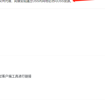
AI 应用
10分钟微调：让0.6B模型媲美235B模
多模态数据信
型
依托云原生高可用架构,实现Dify私有化部署
用1%尺寸在特定领域达到大模型90%以上效果
一个 AI 助手
超强辅助，Bol
即刻拥有 DeepSeek-R1 满血版
在企业官网、通讯软件中为客户提供 AI 客服
多种方案随心选，轻松解锁专属 DeepSeek
过客户端工具进行链接