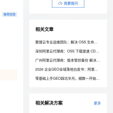
安全
我要投诉
e-1.1-I2V
Cosyvoice-V3-Flash
我要提问
PolarDB
上云场景组合购
Milvus 弹性伸缩功能新增节
伴
漫剧创作，剧本、分镜、视频高效生成
100%兼容MySQL、PostgreSQL，兼容Oracle，支持集中和分布式
覆盖90%+业务场景，专享组合折扣价
点支持范围
畅自然，细节丰富
高表现力语音合成大模型，语音克隆听感自然
VPN
推荐回答
ernetes 版 ACK
云聚AI 严选权益
AI 原生数据库服务发布
SSL 证书
2V
Fun-ASR
，一键激活高效办公新体验
理容器应用的 K8s 服务
精选AI产品，从模型到应用全链提效
Agent 数据网关
相关文章
文戏情感细腻自然，动作戏激烈拳拳到肉，实现更强表演能力
支持中英文自由切换，具备更强的噪声鲁棒性
堡垒机
AI 用量加速计划
云原生数据库 PolarDB
防火墙
、识别商机，让客服更高效、服务更出色。
新老同享，达量后返
Agentic Database 发布
聚搜云专业运维团队：解决 OSS 生命周期 存储归档实操教程
主机安全
应用
深圳阿里云代理商：OSS 下载提速 CDN 分片传输优化实操
千问办公
NEW
广州阿里云代理商：版本管控备份 解决 OSS 误删数据难题
AI 应用及服务市场
的智能体编程平台
一站式AI生产力平台
2026 企业GEO全域落地白皮书：阿里云环境下AI知识库搭建全方案
AI 应用
伶鹊
零基础上手GEO踩坑半月，细数一开始做AI收录犯下的低级错误
企业级人与Agent协作平台，接入和调度多个数字员工
智能客服平台，对话机器人、对话分析、智能外呼
大模型
大模型服务平台百炼 - 全妙
自然语言处理
应用创作平台
多模态内容创作工具，已接入 DeepSeek
数据标注
相关解决方案
更多
机器学习