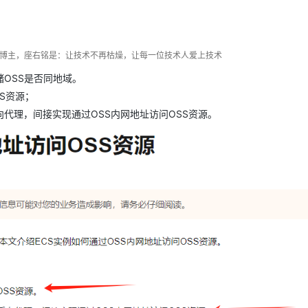
Deepseek-v4-pro
HappyHors
同享
万小智 AI 建站低至 15元/月
Qoder CN
AI 短剧/漫剧
云原生数据库 
快递物流查询
WordPress
成为服务伙
高校合作
点，立即开启云上创新
覆盖公网/内网、递归/权威、移动APP等全场景解析服务
送.CN域名，送备案服务码
基于千问大模型等，支持代码智能生成、研发智能问答
AI助力短剧
态智能体模型
旗舰 MoE 大模型，百万上下文与顶尖推理能力
图生视频，流
Ubuntu
服务生态伙伴
云工开物
企业应用
Works
Night Plan 支持 Qwen 3.8-Max
云原生大数据计算服务 MaxCompute
AI 办公
容器服务 Kub
NEW
dn博主，座右铭是：让技术不再枯燥，让每一位技术人爱上技术
GLM-5.2
Wan2.7-T
Red Hat
30+ 款产品免费体验
Data Agent 驱动的一站式 Data+AI 开发治理平台
夜间 5 折，Qwen/Meoo/TokenPlan 客户专享
面向分析的企业级SaaS模式云数据仓库
AI智能应用
提供一站式管
科研合作
视觉 Coding、空间感知、多模态思考等全面升级
1M上下文，专为长程任务能力而生
OSS是否同地域。
ERP
堂（旗舰版）
SUSE
智能客服
S资源；
CRM
防护产品
2个月
自动承接线索
向代理，间接实现通过OSS内网地址访问OSS资源。
建站小程序
OA 办公系统
AI 应用构建
大模型原生
力提升
财税管理
模板建站
Qoder
大模型服务平台百炼-应用模版
HOT
NEW
面向真实软件
个人版上线、团队版降价；千问3.8-Max首发发尝鲜
丰富多元化的应用模版和解决方案
400电话
定制建站
万有无界
大模型服务平台百炼-智能体
方案
广告营销
模板小程序
的模型效果
灵活可视化地构建企业级 Agent
定制小程序
秒悟
人工智能平台 PAI
APP 开发
云端极速 AI 
新一代 AI 视频生成模型，深度适配广告营销等场景
AI Native 的算法工程平台，一站式完成建模、训练、推理服务部署
建站系统