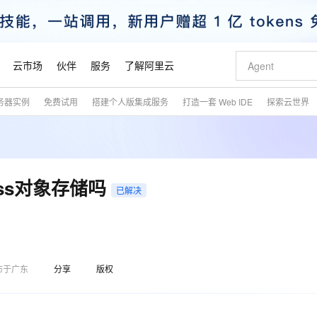
云市场
伙伴
服务
了解阿里云
务器实例
免费试用
搭建个人版集成服务
打造一套 Web IDE
探索云世界
AI 特惠
数据与 API
成为产品伙伴
企业增值服务
最佳实践
价格计算器
AI 场景体
基础软件
产品伙伴合
阿里云认证
市场活动
配置报价
大模型
自助选配和估算价格
新方式
睿译宝，AI翻译排版一步到位
智启 AI 普惠权益
产品生态集成认证中心
企业支持计划
云上春晚
域名与网站
千问官方 MaaS 平台，为开发者和 Agent 而生，新用户赠送 1 亿 + tokens 额度
Qwen Aud
AI Coding
阿里云Maa
2026 阿里云
云服务器 E
为企业打
数据集
Windows
大模型认证
模型
NEW
NEW
交付可用成果
值低价云产品抢先购
上传文档即自动完成翻译和格式还原
至高享 1亿+免费 tokens，加速 Al 应用落地
提供智能易用的域名与建站服务
智能编程，一键
安全可靠、
产品生态伙伴
专家技术服务
云上奥运之旅
弹性计算合作
阿里云中企出
手机三要素
宝塔 Linux
全部认证
ss对象存储吗
价格优势
已解决
有专属领域专家
GLM-5.2：长任务时代开源旗舰模型
阿里云 OPC 创新助力计划
千问大模型
即刻拥有 DeepS
AI 电商营销
对象存储 O
大模型
产品生态伙伴工作台
企业增值服务台
云栖战略参考
云存储合作计
云栖大会
身份实名认证
CentOS
训练营
推动算力普惠，释放技术红利
最高返9万
多领域专家智能体,一键组建 AI 虚拟交付团队
快速构建应用程序和网站，即刻迈出上云第一步
至高百万元 Token 补贴，加速一人公司成长
多元化、高性能、安全可靠的大模型服务
真正可用的 1M 上下文,一次完成代码全链路开发
轻松解锁专属 Dee
从图文生成到
云上的中国
数据库合作计
活动全景
短信
Docker
图片和
站式影视创作平台
Hermes Agent，打造自进化智能体
Token Plan 模型订阅计划
数字证书管理服务（原SSL证书）
5 分钟轻松部署
AI 广告创作
无影云电脑
企业成长
NEW
信息公告
看见新力量
云网络合作计
OCR 文字识别
JAVA
证享300元代金券
可视化编排打通从文字构思到成片全链路闭环
全托管，含MySQL、PostgreSQL、SQL Server、MariaDB多引擎
自主进化，持久记忆，越用越聪明
Qwen3.8-Max 首发尝鲜，限时加量 10 倍，夜间低至2折
实现全站HTTPS，呈现可信的WEB访问
图文、视频一
随时随地安
魔搭 Mode
Kimi-K3
HappyHors
布于广东
分享
版权
NEW
loud
服务实践
官网公告
金融模力时刻
Salesforce O
版
发票查验
全能环境
Claude Code + GStack 打造工程团队
千问办公，限时限量积分加倍
Qoder
低代码高效构
AI 建站
短信服务
型
NEW
作计划
Kimi 最新旗舰模型，长程编程与推理利器
让文字生成流
计划
创新中心
魔搭 ModelSc
健康状态
理服务
让AI从“聊天伙伴”进化为能干活的“数字员工”
安装技能 GStack，拥有专属 AI 工程团队
你的AI工作搭子，覆盖日常办公高频场景
面向真实软件的智能体编程平台
0 代码专业建
客户案例
天气预报查询
操作系统
态合作计划