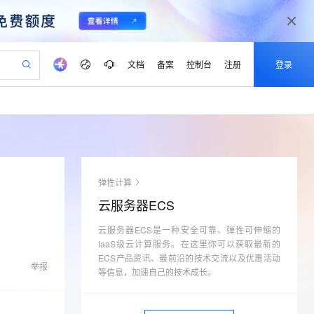
文档
备案
控制台
注册
登录
验
作计划
器
AI 活动
专业服务
服务伙伴合作计划
开发者社区
加入我们
产品动态
服务平台百炼
阿里云 OPC 创新助力计划
一站式生成采购清单，支持单品或批量购买
io：打造专属 AI 语音助手
S产品伙伴计划（繁花）
峰会
CS
造的大模型服务与应用开发平台
一句话生成原生可编辑精美 PPT 文稿
AI 生产力先锋
Al MaaS 服务伙伴赋能合作
域名
博文
Careers
至高可申请百万元
Qwen3.8-Max 模型上线
开启高性价比 AI 编程新体验
弹性可伸缩的云计算服务
Qwen-Audio-3.0-Realtime 端到端实时语音角色扮演
输入一句话想法, 轻松生成专业的 PPT
先锋实践拓展 AI 生产力的边界
Token 补贴，五大权
计划
海大会
伙伴信用分合作计划
商标
问答
社会招聘
弹性计算
益加速 OPC 成功
eek-V4-Pro
SS
一键部署幻兽帕鲁游戏服务器
飞天发布时刻
HOT
Open Search 向量检索版支
划
备案
电子书
校园招聘
云服务器ECS
pSeek-V4-Pro
视频创作，一键激活电商全链路生产力
稳定、安全、高性价比、高性能的云存储服务
一键购买专属联机服务器，轻松开启游戏
所见，即是所愿
持视频检索 Pipeline 功能
更多支持
划
公司注册
镜像站
视频生成
语音识别与合成
云服务器ECS是一种安全可靠、弹性可伸缩的
专属 QwenPaw
漫剧工坊：一站式动画创作平台
AI 实训营
HOT
应用身份服务 (IDaaS)
合作伙伴培训与认证
IaaS级云计算服务。在这里你可以获取最新的
划
上云迁移
站生成，高效打造优质广告素材
全接入的云上超级电脑
从聊天伙伴进化为能主动干活的本地数字员工
快速生产连贯的高质量长漫剧
从基础到进阶，Agent 创客手把手教你
OpenClaw 管理能力上线
ECS产品资讯、最前沿的技术交流以及优惠活动
lScope
我要反馈
e-1.1-T2V
Qwen3-TTS-Flash
举报
查询合作伙伴
等信息，加速自己的技术成长。
n Alibaba Cloud ISV 合作
代维服务
建企业门户网站
10 分钟搭建微信、支付宝小程序
MaxCompute MaxFrame 提
畅细腻的高质量视频
离线语音合成大模型，多语言方言自适应，低延迟高稳定
创新加速
ope
登录合作伙伴管理后台
我要建议
站，无忧落地极速上线
以可视化方式快速构建移动和 PC 门户网站
国内短信简单易用，安全可靠，秒级触达，全球覆盖200+国家和地区。
高效部署网站，快速应用到小程序
供自动弹性内存功能