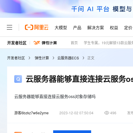
大模型
产品
解决方案
权益
定价
开发者社区
首页
学生专属，19元解锁13款云服
大模型
产品
解决方案
权益
定价
云市场
伙伴
服务
了解阿里云
精选产品
精选解决方案
普惠上云
产品定价
精选商城
成为销售伙伴
售前咨询
为什么选择阿里云
千问AI平台
开发者社区
弹性计算
云服务器ECS
正文
了解云产品的定价详情
大模型服务平台百炼
千问办公，解锁你的工作
普惠上云 官方力荐
分销伙伴
在线服务
网站建设
什么是云计算
大
大模型服务与应用平台
企业级Agent产品，直接
云服务器38元/年起，超
咨询伙伴
多端小程序
技术领先
云服务器能够直接连接云服务o
云上成本管理
售后服务
轻量应用服务器
Agency Agents：拥
官方推荐返现计划
大模型
精选产品
精选解决方案
Salesforce 国际版订阅
稳定可靠
管理和优化成本
推荐新用户得奖励，单订单
销售伙伴合作计划
自助服务
友盟天域
安全合规
人工智能与机器学习
AI
云服务器能够直接连接云服务oss对象存储吗
文本生成
云数据库 RDS
HappyHorse 打造一
云工开物
无影生态合作计划
在线服务
观测云
分析师报告
高校专属算力普惠，学生认
计算
互联网应用开发
Qwen3.8-Max
游客6bzkz7w6e2yme
2023-12-02 07:50:04
496
发
HOT
Salesforce On Alibaba C
工单服务
Tuya 物联网平台阿里云
研究报告与白皮书
人工智能平台 PAI
快速拥有专属 OpenClaw
大模
Consulting Partner 合
大数据
容器
智能体时代全能旗舰模型
免费试用
短信专区
一站式AI开发、训练和推
蓝凌 OA
AI 大模型销售与服务生
现代化应用