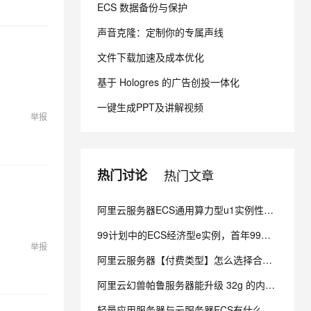
ECS 数据备份与保护
声音克隆：定制你的专属声线
息提取
与 AI 智能体进行实时音视频通话
从文本、图片、视频中提取结构化的属性信息
构建支持视频理解的 AI 音视频实时通话应用
文件下载加速及成本优化
t.diy 一步搞定创意建站
构建大模型应用的安全防护体系
基于 Hologres 的广告创投一体化
通过自然语言交互简化开发流程,全栈开发支持
通过阿里云安全产品对 AI 应用进行安全防护
一键生成PPT及讲解视频
举报
热门讨论
热门文章
阿里云服务器ECS通用算力型u1实例性能咋样？
99计划中的ECS经济型e实例，首年99元，第二年多少呢？
举报
阿里云服务器【付费类型】怎么选择合适？
阿里云幻兽帕鲁服务器能升级 32g 的内存吗？
轻量应用服务器与云服务器ECS有什么区别？