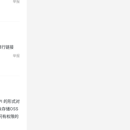
举报
t进行链接
举报
PI 的形式对
存储OSS
问有权限的