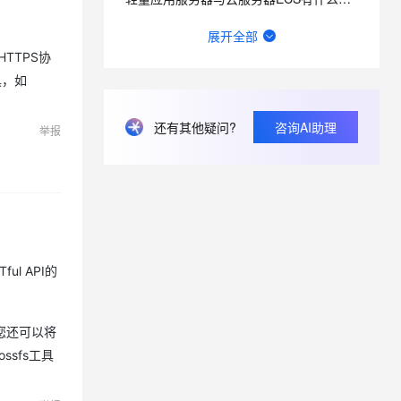
实验室的入口在哪啊，网页每个地方我都点了就是没找到入口QAQ
展开全部
TTPS协
阿里云轻量应用服务器适合搭建哪些网站和应用？
具，如
轻量应用服务器如何备份网站和数据库？
还有其他疑问?
咨询AI助理
2026年阿里云618活动云服务器怎么买最划算？
举报
网站不能使用中国移动的4g流量访问，但使用wifi就可以正常访问，电信的流量也可以打开，请问怎么解决
ul API的
您还可以将
sfs工具