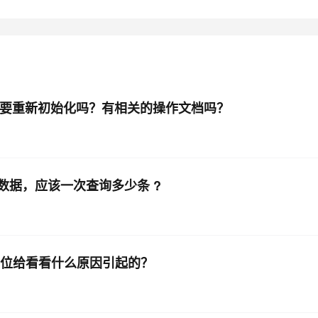
AI 应用
10分钟微调：让0.6B模型媲美235B模
多模态数据信
型
依托云原生高可用架构,实现Dify私有化部署
用1%尺寸在特定领域达到大模型90%以上效果
一个 AI 助手
超强辅助，Bol
即刻拥有 DeepSeek-R1 满血版
在企业官网、通讯软件中为客户提供 AI 客服
持，是需要重新初始化吗？有相关的操作文档吗？
多种方案随心选，轻松解锁专属 DeepSeek
作表数据，应该一次查询多少条 ?
错，哪位给看看什么原因引起的？