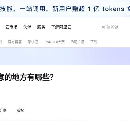
云市场
伙伴
服务
了解阿里云
践
官方博客
考认证
TIANCHI大赛
活动广场
下载
AI 特惠
数据与 API
成为产品伙伴
企业增值服务
最佳实践
价格计算器
AI 场景体
基础软件
产品伙伴合
阿里云认证
市场活动
配置报价
大模型
自助选配和估算价格
新方式
睿译宝，AI翻译排版一步到位
智启 AI 普惠权益
产品生态集成认证中心
企业支持计划
云上春晚
域名与网站
千问官方 MaaS 平台，为开发者和 Agent 而生，新用户赠送 1 亿 + tokens 额度
Qwen Aud
AI Coding
阿里云Maa
2026 阿里云
云服务器 E
为企业打
数据集
Windows
大模型认证
模型
NEW
NEW
交付可用成果
值低价云产品抢先购
上传文档即自动完成翻译和格式还原
至高享 1亿+免费 tokens，加速 Al 应用落地
提供智能易用的域名与建站服务
智能编程，一键
安全可靠、
产品生态伙伴
专家技术服务
云上奥运之旅
弹性计算合作
阿里云中企出
手机三要素
宝塔 Linux
全部认证
要注意的地方有哪些？
价格优势
有专属领域专家
GLM-5.2：长任务时代开源旗舰模型
阿里云 OPC 创新助力计划
千问大模型
即刻拥有 DeepS
AI 电商营销
对象存储 O
大模型
产品生态伙伴工作台
企业增值服务台
云栖战略参考
云存储合作计
云栖大会
身份实名认证
CentOS
训练营
推动算力普惠，释放技术红利
最高返9万
多领域专家智能体,一键组建 AI 虚拟交付团队
快速构建应用程序和网站，即刻迈出上云第一步
至高百万元 Token 补贴，加速一人公司成长
多元化、高性能、安全可靠的大模型服务
真正可用的 1M 上下文,一次完成代码全链路开发
轻松解锁专属 Dee
从图文生成到
云上的中国
数据库合作计
活动全景
短信
Docker
图片和
站式影视创作平台
Hermes Agent，打造自进化智能体
Token Plan 模型订阅计划
数字证书管理服务（原SSL证书）
5 分钟轻松部署
AI 广告创作
无影云电脑
企业成长
NEW
信息公告
看见新力量
云网络合作计
OCR 文字识别
JAVA
证享300元代金券
可视化编排打通从文字构思到成片全链路闭环
全托管，含MySQL、PostgreSQL、SQL Server、MariaDB多引擎
自主进化，持久记忆，越用越聪明
Qwen3.8-Max 首发尝鲜，限时加量 10 倍，夜间低至2折
实现全站HTTPS，呈现可信的WEB访问
图文、视频一
随时随地安
魔搭 Mode
Kimi-K3
HappyHors
分享
版权
NEW
loud
服务实践
官网公告
金融模力时刻
Salesforce O
版
发票查验
全能环境
Claude Code + GStack 打造工程团队
千问办公，限时限量积分加倍
Qoder
低代码高效构
AI 建站
短信服务
型
NEW
作计划
Kimi 最新旗舰模型，长程编程与推理利器
让文字生成流
计划
创新中心
魔搭 ModelSc
健康状态
理服务
让AI从“聊天伙伴”进化为能干活的“数字员工”
安装技能 GStack，拥有专属 AI 工程团队
你的AI工作搭子，覆盖日常办公高频场景
面向真实软件的智能体编程平台
0 代码专业建
客户案例
天气预报查询
操作系统
态合作计划