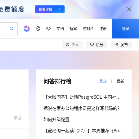
文档
备案
控制台
注册
登录
个人
积分
发布
验
作计划
器
AI 活动
专业服务
服务伙伴合作计划
开发者社区
加入我们
产品动态
服务平台百炼
阿里云 OPC 创新助力计划
一站式生成采购清单，支持单品或批量购买
io：打造专属 AI 语音助手
S产品伙伴计划（繁花）
峰会
CS
造的大模型服务与应用开发平台
一句话生成原生可编辑精美 PPT 文稿
AI 生产力先锋
Al MaaS 服务伙伴赋能合作
域名
博文
Careers
至高可申请百万元
Qwen3.8-Max 模型上线
开启高性价比 AI 编程新体验
弹性可伸缩的云计算服务
Qwen-Audio-3.0-Realtime 端到端实时语音角色扮演
输入一句话想法, 轻松生成专业的 PPT
先锋实践拓展 AI 生产力的边界
Token 补贴，五大权
计划
海大会
伙伴信用分合作计划
商标
问答
社会招聘
问答排行榜
最热
最新
益加速 OPC 成功
eek-V4-Pro
SS
一键部署幻兽帕鲁游戏服务器
飞天发布时刻
HOT
Open Search 向量检索版支
划
备案
电子书
校园招聘
pSeek-V4-Pro
视频创作，一键激活电商全链路生产力
稳定、安全、高性价比、高性能的云存储服务
一键购买专属联机服务器，轻松开启游戏
所见，即是所愿
持视频检索 Pipeline 功能
更多支持
【大咖问答】对话PostgreSQL 中国社区发起人之一，阿里云数据库高级专家 德哥
划
公司注册
镜像站
视频生成
语音识别与合成
专属 QwenPaw
漫剧工坊：一站式动画创作平台
AI 实训营
HOT
应用身份服务 (IDaaS)
据说在家办公的程序员是这样写代码的？
合作伙伴培训与认证
划
上云迁移
站生成，高效打造优质广告素材
全接入的云上超级电脑
从聊天伙伴进化为能主动干活的本地数字员工
快速生产连贯的高质量长漫剧
从基础到进阶，Agent 创客手把手教你
OpenClaw 管理能力上线
lScope
我要反馈
e-1.1-T2V
Qwen3-TTS-Flash
举报
如何升级配置
查询合作伙伴
n Alibaba Cloud ISV 合作
代维服务
建企业门户网站
10 分钟搭建微信、支付宝小程序
MaxCompute MaxFrame 提
畅细腻的高质量视频
离线语音合成大模型，多语言方言自适应，低延迟高稳定
创新加速
ope
登录合作伙伴管理后台
【藏经阁一起读（27）】本周推荐《Apache Flink案例集（2022版）》，你有哪些心得？
我要建议
站，无忧落地极速上线
以可视化方式快速构建移动和 PC 门户网站
国内短信简单易用，安全可靠，秒级触达，全球覆盖200+国家和地区。
高效部署网站，快速应用到小程序
供自动弹性内存功能