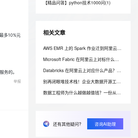
安全
【精品问答】python技术1000问(1)
我要投诉
e-1.1-I2V
Cosyvoice-V3-Flash
PolarDB
上云场景组合购
Milvus 弹性伸缩功能新增节
伴
漫剧创作，剧本、分镜、视频高效生成
100%兼容MySQL、PostgreSQL，兼容Oracle，支持集中和分布式
覆盖90%+业务场景，专享组合折扣价
点支持范围
畅自然，细节丰富
高表现力语音合成大模型，语音克隆听感自然
VPN
ernetes 版 ACK
云聚AI 严选权益
AI 原生数据库服务发布
SSL 证书
2V
Fun-ASR
，一键激活高效办公新体验
理容器应用的 K8s 服务
精选AI产品，从模型到应用全链提效
Agent 数据网关
相关文章
文戏情感细腻自然，动作戏激烈拳拳到肉，实现更强表演能力
支持中英文自由切换，具备更强的噪声鲁棒性
多10%元
堡垒机
AI 用量加速计划
云原生数据库 PolarDB
防火墙
AWS EMR 上的 Spark 作业迁到阿里云用什么？AnalyticDB MySQL 湖仓版 Serverless Spark 免运维替代方案
、识别商机，让客服更高效、服务更出色。
新老同享，达量后返
Agentic Database 发布
主机安全
应用
Microsoft Fabric 在阿里云上对标什么？AnalyticDB MySQL 湖仓一体统一分析方案
Databricks 在阿里云上对应什么产品？AnalyticDB MySQL 湖仓版对标方案（含 DDI 停服说明）
千问办公
据表示服务的。
NEW
AI 应用及服务市场
的智能体编程平台
一站式AI生产力平台
别再闭眼堆技术栈！企业大数据开源工具选型清单，看懂这张表少走3年弯路
举报
AI 应用
伶鹊
数据工程师为什么越做越值钱？一份从入门到高级的数据工程技能树、项目实战与简历升级指南
企业级人与Agent协作平台，接入和调度多个数字员工
智能客服平台，对话机器人、对话分析、智能外呼
大模型
大模型服务平台百炼 - 全妙
自然语言处理
应用创作平台
多模态内容创作工具，已接入 DeepSeek
数据标注
还有其他疑问?
咨询AI助理
机器学习