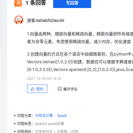
存储
天池大赛
1
条回答
写回答
Qwen3.7-Plus
云解析DNS
解决方案免费试用 新老
电子合同
最高领取价值200元试用
能看、能想、能动手的多模
安全
网络与CDN
AI 算法大赛
畅捷通
游客daliwbfb2wo66
大数据开发治理平台 Data
AI 产品 免费试用
网络
安全
云开发大赛
Qwen3-VL-Plus
Tableau 订阅
1亿+ 大模型 tokens 和 
1.向量由两种，稠密向量和稀疏向量，稠密向量把所有维
可观测
入门学习赛
中间件
AI空中课堂在线直播课
云防火墙
140+云产品 免费试用
素为非零元素，考虑使用稀疏向量，减少内存，优化速度
上云与迁云
云原生的云上边界网络安全
产品新客免费试用，最长1
数据库
生态解决方案
2.创建向量的方式在各个语言中由细微差别，在python中，Num
大模型服务
企业出海
大模型ACA认证体验
大数据计算
Vectors.dense([1.0,2.0])创建，数据也可以根据字典或者
助力企业全员 AI 认知与能
行业生态解决方案
{0:1.0,2:2.0}),Vectors.sparse(4,[0,2],[1.0,
千问AI平台-Token Plan
政企业务
媒体服务
开发者生态解决方案
2021-12-09 20:19:18
企业服务与云通信
千问AI平台-模型体验
AI 开发和 AI 应用解决
赞同
展开评论
在线体验全尺寸、多种模态
域名与网站
Happy 系列大模型
终端用户计算
问答分类：
分布式计算
Spark
Serverless
问答标签：
apache spark向量
问答地址：
开发者社区
>
大数据
>
问答
开发工具