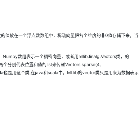
Deepseek-v4-pro
HappyHors
同享
万小智 AI 建站低至 15元/月
Qoder CN
AI 短剧/漫剧
云原生数据库 
快递物流查询
WordPress
成为服务伙
高校合作
点，立即开启云上创新
覆盖公网/内网、递归/权威、移动APP等全场景解析服务
送.CN域名，送备案服务码
基于千问大模型等，支持代码智能生成、研发智能问答
AI助力短剧
态智能体模型
旗舰 MoE 大模型，百万上下文与顶尖推理能力
图生视频，流
Ubuntu
服务生态伙伴
云工开物
企业应用
Works
Night Plan 支持 Qwen 3.8-Max
云原生大数据计算服务 MaxCompute
AI 办公
容器服务 Kub
NEW
GLM-5.2
Wan2.7-T
Red Hat
30+ 款产品免费体验
Data Agent 驱动的一站式 Data+AI 开发治理平台
夜间 5 折，Qwen/Meoo/TokenPlan 客户专享
面向分析的企业级SaaS模式云数据仓库
AI智能应用
提供一站式管
科研合作
视觉 Coding、空间感知、多模态思考等全面升级
1M上下文，专为长程任务能力而生
度的值放在一个浮点数数组中，稀疏向量把各个维度的非0值存储下来，当最
ERP
堂（旗舰版）
SUSE
智能客服
CRM
防护产品
2个月
自动承接线索
建站小程序
py数组表示一个稠密向量，或者用mllib.linalg.Vectors类，的
OA 办公系统
AI 应用构建
大模型原生
两个分别代表位置和值的list来传递Vectors.sparse(4,
力提升
财税管理
模板建站
Qoder
2.0]),java,Scala也是用这个类,在java和scala中，MLlib的vector类只是用来为数
大模型服务平台百炼-应用模版
HOT
NEW
面向真实软件
个人版上线、团队版降价；千问3.8-Max首发发尝鲜
丰富多元化的应用模版和解决方案
400电话
定制建站
万有无界
大模型服务平台百炼-智能体
方案
广告营销
模板小程序
的模型效果
灵活可视化地构建企业级 Agent
定制小程序
秒悟
人工智能平台 PAI
APP 开发
云端极速 AI 
新一代 AI 视频生成模型，深度适配广告营销等场景
AI Native 的算法工程平台，一站式完成建模、训练、推理服务部署
建站系统