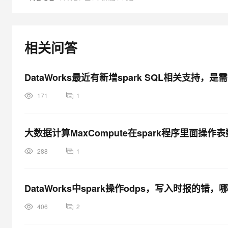
大模型解决方案
迁移与运维管理
快速部署 Dify，高效搭建 
专有云
相关问答
10 分钟在聊天系统中增加
DataWorks最近有新增spark SQL相关支
171
1
大数据计算MaxCompute在spark程序里面操
288
1
DataWorks中spark操作odps，写入时报的
406
2