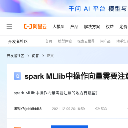
大模型
产品
解决方案
权益
定价
开发者社区
首页
模型体验
探索云世界
问产品
动手实
大模型
产品
解决方案
权益
定价
云市场
伙伴
服务
了解阿里云
精选产品
精选解决方案
普惠上云
产品定价
精选商城
成为销售伙伴
售前咨询
为什么选择阿里云
千问AI平台
开发者社区
问答
正文
了解云产品的定价详情
大模型服务平台百炼
千问办公，解锁你的工作
普惠上云 官方力荐
分销伙伴
在线服务
网站建设
什么是云计算
大
大模型服务与应用平台
企业级Agent产品，直接
云服务器38元/年起，超
咨询伙伴
多端小程序
技术领先
spark MLlib中操作向量需
云上成本管理
售后服务
轻量应用服务器
Agency Agents：拥
官方推荐返现计划
大模型
精选产品
精选解决方案
Salesforce 国际版订阅
稳定可靠
管理和优化成本
推荐新用户得奖励，单订单
销售伙伴合作计划
自助服务
友盟天域
安全合规
人工智能与机器学习
AI
spark MLlib中操作向量需要注意的地方有哪些？
文本生成
云数据库 RDS
HappyHorse 打造一
云工开物
无影生态合作计划
在线服务
观测云
分析师报告
高校专属算力普惠，学生认
计算
互联网应用开发
Qwen3.8-Max
游客k7rjnht6hbtk6
2021-12-09 20:18:59
533
HOT
Salesforce On Alibaba C
工单服务
Tuya 物联网平台阿里云
研究报告与白皮书
人工智能平台 PAI
快速拥有专属 OpenClaw
大模
Consulting Partner 合
大数据
容器
智能体时代全能旗舰模型
免费试用
短信专区
一站式AI开发、训练和推
蓝凌 OA
AI 大模型销售与服务生
现代化应用