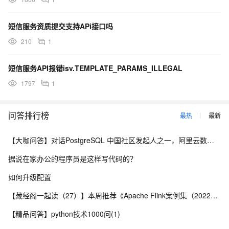
选
号码
短信服务资质提交支持APi接口吗
发送
必
210
1
success
Boolean
是否
true
须
成功
短信服务API报错isv.TEMPLATE_PARAMS_ILLEGAL
发送
必
1797
1
biz_id
String
回执
1234^345
须
ID
问答排行榜
最热
最新
调用
发送
【大咖问答】对话PostgreSQL 中国社区发起人之一，阿里云数据库高级专家 德哥
短信
可
out_id
String
接口
123456
据说在家办公的程序员是这样写代码的？
选
时传
如何升级配置
的
outId
【藏经阁一起读（27）】本周推荐《Apache Flink案例集（2022版）》，你有哪些心得？
转发
【精品问答】python技术1000问(1)
给运
2017-06-01
必