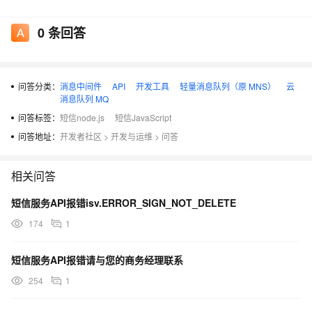
接口进行一定的补偿(目前支持30天内发送记录的查询)。
0
条回答
消息的订阅
问答分类：
消息中间件
API
开发工具
轻量消息队列（原 MNS）
云
云通信的所有业务消息都用过MNS消息服务向外发送。用
消息队列 MQ
户每订阅一个类别的消息(比如上行短信消息SmsUp)，系
问答标签：
短信node.js
短信JavaScript
统都会为用户分配一个独立的消息队列。
问答地址：
开发者社区
>
开发与运维
>
问答
用户可以通过阿里云账号拿到一个临时的token用于获取队
列中的消息。用户可以下载demo，编写简单的消息处理类
相关问答
即可完成消息处理的任务。
短信服务API报错isv.ERROR_SIGN_NOT_DELETE
在页面上订阅消息，订阅完消息后，能拿到消息队列名称
174
1
(queueName)。比如：Alicom-Queue-xxxxxx-
SmsReport 。队列名字每个用户都不同。
短信服务API报错请与您的商务经理联系
254
1
消息类型