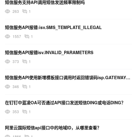
短信服务支持API调用短信发送频率限制吗
263
1
短信提供2种消息类型SmsReport(短信回执报告消息) 和 SmsUp(上
行短信消息)
短信服务API报错:isv.SMS_TEMPLATE_ILLEGAL
通过订阅SmsReport短信状态报告，可以获知每条短信的
1557
1
发送情况，了解短信是否达到终端用户的状态与相关信息
通过订阅SmsUp上行短信消息，可以获知终端用户回复短
短信服务API报错isv.INVALID_PARAMETERS
信的内容
373
1
短信服务API使用新增模板接口调用时返回错误码isp.GATEWAY_ERROR
短信回执消息SmsReport消息体格式
346
1
是
在钉钉中蓝凌OA可否通过API接口发送短信DING或电话DING？
否
名称
类型
描述
示例
必
353
1
须
阿里云国际短信api接口中的地域ID，从哪里查看？
短信
可
phone_number
String
接收
13000000000
1866
1