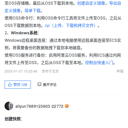
至OSS存储桶，最后从OSS下载到本地。
创建自定义镜像
，
导出自
定义镜像
，
简单下载
。
使用OSS命令行：利用OSS命令行工具将文件上传至OSS，之后从
OSS下载数据到本地。
cp（上传、下载和拷贝文件）
。
2、
Windows系统
：
Windows远程桌面连接：通过本地电脑使用远程桌面连接至ECS实
例，将需要备份的数据拖拽下载到本地磁盘。
使用OSS服务进行备份：启用阿里云OSS服务，利用ECS通过内网
将文件上传至OSS，之后从OSS下载至本地。
控制台快速入门
。
2025-01-07 15:25:46
发布于北京
举报
赞同
128
展开评论
aliyun7689123603-22772
创建快照
：