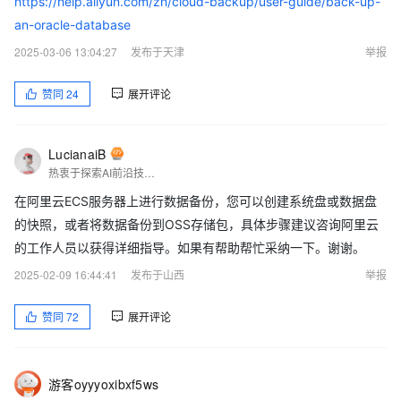
https://help.aliyun.com/zh/cloud-backup/user-guide/back-up-
an-oracle-database
2025-03-06 13:04:27
发布于天津
举报
赞同
24
展开评论
LucianaiB
热衷于探索AI前沿技术，擅长AI与Mass平台相关的产品推广与代理类文章评测宣传，欢迎交流。 文章结尾联系我。MCP开发者 | Agent开发者 | RPA开发者 | 阿里云社区专家博主｜支付宝社区优秀创作博主｜腾讯云创作之星｜极星会KOL｜影刀+实在 双RPA高级认证｜51CTO TOP红人
在阿里云ECS服务器上进行数据备份，您可以创建系统盘或数据盘
的快照，或者将数据备份到OSS存储包，具体步骤建议咨询阿里云
的工作人员以获得详细指导。如果有帮助帮忙采纳一下。谢谢。
2025-02-09 16:44:41
发布于山西
举报
赞同
72
展开评论
游客oyyyoxibxf5ws