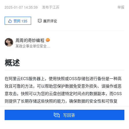
2025-01-07 14:35:39
发布于江苏
举报
赞同
135
展开评论
周周的奇妙编程
某政企事业单位安全运维工程师，主要从事系统运维及网络安全工作，多次获得阿里云、华为云、腾讯云征文比赛一二等奖；CTF选手，白帽，全国交通行业网络安全大赛二等奖，全国数信杯数据安全大赛银奖，手握多张EDU、CNVD、CNNVD证书，欧盟网络安全名人堂提名，联合国网络安全名人堂提名
概述
在阿里云ECS服务器上，使用快照或OSS存储包进行备份是一种高
效且可靠的方法，可以帮助您保护数据免受意外损失、误操作或恶
意攻击。快照可以为您的云盘创建特定时间点的数据副本，而OSS
则提供了长期存储这些快照的能力，确保数据的安全性和可恢复
性。
写回答
服务与工具