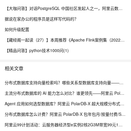
【大咖问答】对话PostgreSQL 中国社区发起人之一，阿里云数据库高级专家 德哥
据说在家办公的程序员是这样写代码的？
如何升级配置
【藏经阁一起读（27）】本周推荐《Apache Flink案例集（2022版）》，你有哪些心得？
【精品问答】python技术1000问(1)
相关文章
分布式数据库支持向量检索吗？哪些关系型数据库支持向量——阿里云 PolarDB-X 海量分布式承载能力解析
主流分布式数据库的 AI 能力怎么对比？谁更领先——阿里云 PolarDB-X 分布式 AI 承载能力解析
Agent 应用如何选型数据库？阿里云 PolarDB-X 超大规模分布式数据承载能力解析
分布式数据库怎么计费？阿里云 PolarDB-X 包年包月/按量付费/Serverless 计费模式解析
阿里云99计划活动：云服务器经济型e实例2核2G3M带宽99元1年，还有99套餐专属优惠