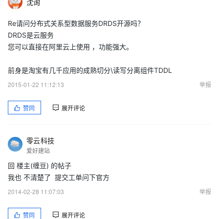
沈询
Re请问分布式关系型数据服务DRDS开源吗？
DRDS是云服务
您可以直接在阿里云上使用 ，功能强大。
前身是淘宝有几千应用的成熟切分\读写分离组件TDDL
2015-01-22 11:12:13
举报
赞同
展开评论
零云科技
爱好建站
回 楼主(缠豆) 的帖子
我也 不清楚了 提交工单问下官方
2014-02-28 11:07:03
举报
赞同
展开评论