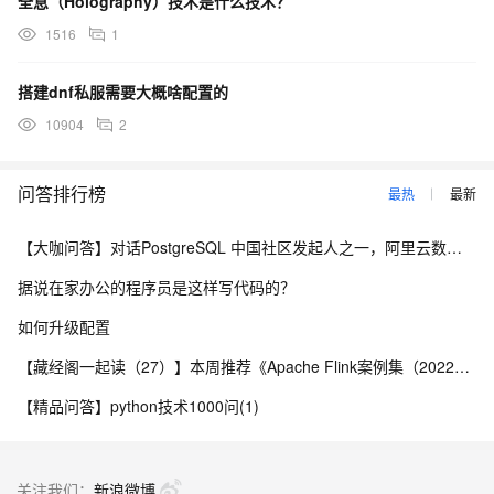
全息（Holography）技术是什么技术？
1516
1
搭建dnf私服需要大概啥配置的
10904
2
问答排行榜
最热
最新
【大咖问答】对话PostgreSQL 中国社区发起人之一，阿里云数据库高级专家 德哥
据说在家办公的程序员是这样写代码的？
如何升级配置
【藏经阁一起读（27）】本周推荐《Apache Flink案例集（2022版）》，你有哪些心得？
【精品问答】python技术1000问(1)
关注我们：
新浪微博