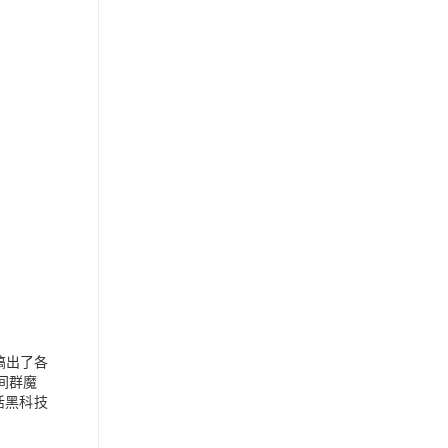
搞出了各
间群魔
活黑科技