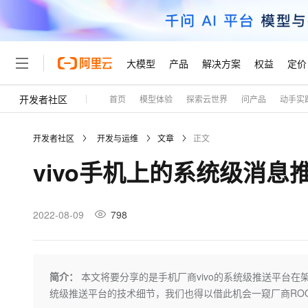
大模型
产品
解决方案
权益
定价
开发者社区
首页
模型体验
探索云世界
问产品
动手实
大模型
产品
解决方案
权益
定价
云市场
伙伴
服务
了解阿里云
精选产品
精选解决方案
普惠上云
产品定价
精选商城
成为销售伙伴
售前咨询
为什么选择阿里云
千问AI平台
开发者社区
开发与运维
文章
正文
了解云产品的定价详情
大模型服务平台百炼
千问办公，解锁你的工作
普惠上云 官方力荐
分销伙伴
在线服务
网站建设
什么是云计算
大
vivo手机上的系统级消
大模型服务与应用平台
企业级Agent产品，直接
云服务器38元/年起，超
咨询伙伴
多端小程序
技术领先
云上成本管理
售后服务
轻量应用服务器
Agency Agents：拥
官方推荐返现计划
大模型
精选产品
精选解决方案
Salesforce 国际版订阅
稳定可靠
管理和优化成本
推荐新用户得奖励，单订单
销售伙伴合作计划
2022-08-09
798
自助服务
友盟天域
安全合规
人工智能与机器学习
AI
文本生成
云数据库 RDS
HappyHorse 打造一
云工开物
无影生态合作计划
在线服务
观测云
分析师报告
高校专属算力普惠，学生认
计算
互联网应用开发
Qwen3.8-Max
HOT
Salesforce On Alibaba C
工单服务
Tuya 物联网平台阿里云
研究报告与白皮书
人工智能平台 PAI
快速拥有专属 OpenClaw
简介：
本文将要分享的是手机厂商vivo的系统级推送平台
大模
Consulting Partner 合
大数据
容器
智能体时代全能旗舰模型
免费试用
短信专区
一站式AI开发、训练和推
统级推送平台的技术细节，我们也得以借此机会一窥厂商RO
蓝凌 OA
AI 大模型销售与服务生
现代化应用