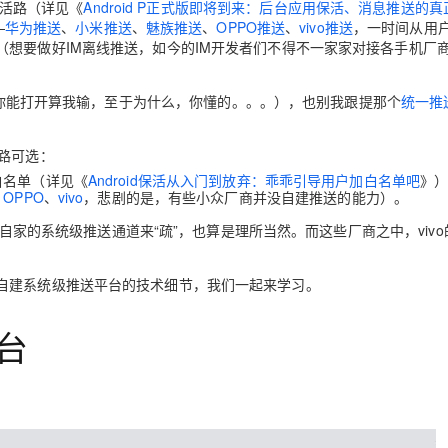
的活路（详见《
Android P正式版即将到来：后台应用保活、消息推送的真
—
华为推送
、
小米推送
、
魅族推送
、
OPPO推送
、
vivo推送
，一时间从用
想要做好IM离线推送，如今的IM开发者们不得不一家家对接各手机厂
你能打开算我输，至于为什么，你懂的。。。），也别我跟提那个
统一推
路可选：
白名单（详见《
Android保活从入门到放弃：乖乖引导用户加白名单吧
》
、
OPPO
、
vivo
，悲剧的是，有些小众厂商并没自建推送的能力）。
出自家的系统级推送通道来“疏”，也算是理所当然。而这些厂商之中，viv
自建系统级推送平台的技术细节，我们一起来学习。
台