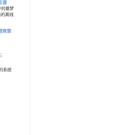
正噩
户的噩梦
商的离线
送联盟
）；
o的系统