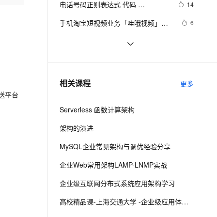
安全
电话号码正则表达式 代码 
我要投诉
e-1.1-I2V
Cosyvoice-V3-Flash
14
PolarDB
上云场景组合购
Milvus 弹性伸缩功能新增节
伴
javascript+html,JS正则表达式判断
漫剧创作，剧本、分镜、视频高效生成
100%兼容MySQL、PostgreSQL，兼容Oracle，支持集中和分布式
覆盖90%+业务场景，专享组合折扣价
点支持范围
畅自然，细节丰富
高表现力语音合成大模型，语音克隆听感自然
VPN
手机淘宝短视频业务「哇哦视频」迁
6
11位手机号码
移上 FaaS 笔记公开
ernetes 版 ACK
云聚AI 严选权益
AI 原生数据库服务发布
SSL 证书
华为领衔，“5G+摄像头”拿下双影
171
2V
Fun-ASR
，一键激活高效办公新体验
理容器应用的 K8s 服务
精选AI产品，从模型到应用全链提效
Agent 数据网关
帝，多家国产手机凭借拍照入围
文戏情感细腻自然，动作戏激烈拳拳到肉，实现更强表演能力
支持中英文自由切换，具备更强的噪声鲁棒性
堡垒机
15款手机CSS3动画导航特效
4
MWC最佳演员
AI 用量加速计划
云原生数据库 PolarDB
防火墙
、识别商机，让客服更高效、服务更出色。
乐视欠款门继续发酵，传高通和
新老同享，达量后返
Agentic Database 发布
629
相关课程
更多
MTK暂停向乐视手机供应芯片
主机安全
应用
送平台
Serverless 函数计算架构
千问办公
NEW
AI 应用及服务市场
的智能体编程平台
一站式AI生产力平台
架构的演进
AI 应用
伶鹊
MySQL企业常见架构与调优经验分享
企业级人与Agent协作平台，接入和调度多个数字员工
智能客服平台，对话机器人、对话分析、智能外呼
大模型
企业Web常用架构LAMP-LNMP实战
大模型服务平台百炼 - 全妙
自然语言处理
企业级互联网分布式系统应用架构学习
应用创作平台
多模态内容创作工具，已接入 DeepSeek
数据标注
高校精品课-上海交通大学 -企业级应用体系架构
机器学习