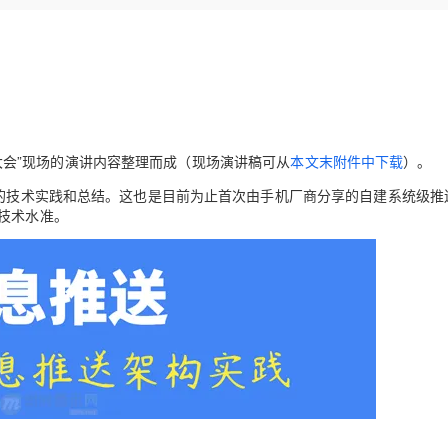
Deepseek-v4-pro
HappyHors
同享
万小智 AI 建站低至 15元/月
Qoder CN
AI 短剧/漫剧
云原生数据库 
快递物流查询
WordPress
成为服务伙
高校合作
点，立即开启云上创新
覆盖公网/内网、递归/权威、移动APP等全场景解析服务
送.CN域名，送备案服务码
基于千问大模型等，支持代码智能生成、研发智能问答
AI助力短剧
态智能体模型
旗舰 MoE 大模型，百万上下文与顶尖推理能力
图生视频，流
Ubuntu
服务生态伙伴
云工开物
企业应用
Works
Night Plan 支持 Qwen 3.8-Max
云原生大数据计算服务 MaxCompute
AI 办公
容器服务 Kub
NEW
GLM-5.2
Wan2.7-T
Red Hat
30+ 款产品免费体验
Data Agent 驱动的一站式 Data+AI 开发治理平台
夜间 5 折，Qwen/Meoo/TokenPlan 客户专享
面向分析的企业级SaaS模式云数据仓库
AI智能应用
提供一站式管
科研合作
视觉 Coding、空间感知、多模态思考等全面升级
1M上下文，专为长程任务能力而生
ERP
堂（旗舰版）
SUSE
智能客服
CRM
发者大会”现场的演讲内容整理而成（现场演讲稿可从
防护产品
2个月
本文末附件中下载
自动承接线索
）。
建站小程序
OA 办公系统
AI 应用构建
大模型原生
的技术实践和总结。
这也是目前为止首次由手机厂商分享的自建系统级推
技术水准。
力提升
财税管理
模板建站
Qoder
大模型服务平台百炼-应用模版
HOT
NEW
面向真实软件
个人版上线、团队版降价；千问3.8-Max首发发尝鲜
丰富多元化的应用模版和解决方案
400电话
定制建站
万有无界
大模型服务平台百炼-智能体
方案
广告营销
模板小程序
的模型效果
灵活可视化地构建企业级 Agent
定制小程序
秒悟
人工智能平台 PAI
APP 开发
云端极速 AI 
新一代 AI 视频生成模型，深度适配广告营销等场景
AI Native 的算法工程平台，一站式完成建模、训练、推理服务部署
建站系统