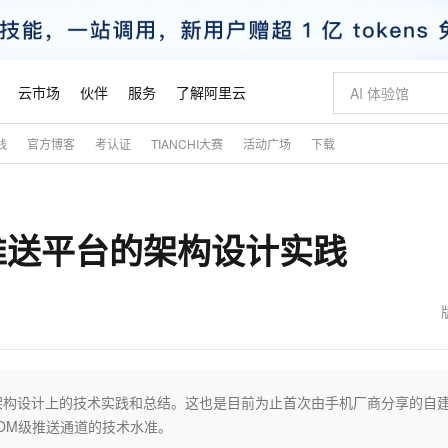
云市场
伙伴
服务
了解阿里云
践
官方博客
考认证
TIANCHI大赛
活动广场
下载
AI 特惠
数据与 API
成为产品伙伴
企业增值服务
最佳实践
价格计算器
AI 场景体
基础软件
产品伙伴合
阿里云认证
市场活动
配置报价
大模型
自助选配和估算价格
新方式
睿译宝，AI翻译排版一步到位
智启 AI 普惠权益
产品生态集成认证中心
企业支持计划
云上春晚
域名与网站
千问官方 MaaS 平台，为开发者和 Agent 而生，新用户赠送 1 亿 + tokens 额度
Qwen Aud
AI Coding
阿里云Maa
2026 阿里云
云服务器 E
为企业打
数据集
Windows
大模型认证
模型
NEW
NEW
息推送平台的架构设计实践
交付可用成果
值低价云产品抢先购
上传文档即自动完成翻译和格式还原
至高享 1亿+免费 tokens，加速 Al 应用落地
提供智能易用的域名与建站服务
智能编程，一键
安全可靠、
产品生态伙伴
专家技术服务
云上奥运之旅
弹性计算合作
阿里云中企出
手机三要素
宝塔 Linux
全部认证
价格优势
有专属领域专家
GLM-5.2：长任务时代开源旗舰模型
阿里云 OPC 创新助力计划
千问大模型
即刻拥有 DeepS
AI 电商营销
对象存储 O
大模型
产品生态伙伴工作台
企业增值服务台
云栖战略参考
云存储合作计
云栖大会
身份实名认证
CentOS
训练营
推动算力普惠，释放技术红利
最高返9万
多领域专家智能体,一键组建 AI 虚拟交付团队
快速构建应用程序和网站，即刻迈出上云第一步
至高百万元 Token 补贴，加速一人公司成长
多元化、高性能、安全可靠的大模型服务
真正可用的 1M 上下文,一次完成代码全链路开发
轻松解锁专属 Dee
从图文生成到
云上的中国
数据库合作计
活动全景
短信
Docker
图片和
站式影视创作平台
Hermes Agent，打造自进化智能体
Token Plan 模型订阅计划
数字证书管理服务（原SSL证书）
5 分钟轻松部署
AI 广告创作
无影云电脑
企业成长
NEW
信息公告
看见新力量
云网络合作计
OCR 文字识别
JAVA
证享300元代金券
可视化编排打通从文字构思到成片全链路闭环
全托管，含MySQL、PostgreSQL、SQL Server、MariaDB多引擎
自主进化，持久记忆，越用越聪明
Qwen3.8-Max 首发尝鲜，限时加量 10 倍，夜间低至2折
实现全站HTTPS，呈现可信的WEB访问
图文、视频一
随时随地安
魔搭 Mode
Kimi-K3
HappyHors
NEW
loud
服务实践
官网公告
金融模力时刻
Salesforce O
版
发票查验
全能环境
Claude Code + GStack 打造工程团队
千问办公，限时限量积分加倍
Qoder
低代码高效构
AI 建站
短信服务
在架构设计上的技术实践和总结。这也是目前为止首次由手机厂商分享的自
型
NEW
作计划
Kimi 最新旗舰模型，长程编程与推理利器
让文字生成流
计划
创新中心
魔搭 ModelSc
健康状态
理服务
让AI从“聊天伙伴”进化为能干活的“数字员工”
安装技能 GStack，拥有专属 AI 工程团队
你的AI工作搭子，覆盖日常办公高频场景
面向真实软件的智能体编程平台
0 代码专业建
OM级推送通道的技术水准。
客户案例
天气预报查询
操作系统
态合作计划