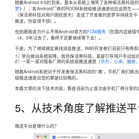
随着Andriod 9.0的到来，基本从系统上堵死了各种保活黑科技
梦
》），各Android厂商的ROOM系统级推送通道也应运而生—
（保活黑科技对用户困扰很大）变成了开发者的恶梦并持续至今（
推送，你说烦不烦）。
也别跟我说为什么不用Android官方的
FCM服务
（在国内这链接
（4、5年过去了，看样子还要继续等下去）。
于是，为了继续搞定离线消息推送，IM的开发者们目前只有两条
1）
举白旗向系统投降，放弃保活黑科技，直接引导用户手动加
2）
一家一家对接各厂商的系统级推送通道（
华为
、
小米
、
魅族
随着Android系统对于开发者保活黑科技的“堵”，手机厂商们搞
级推送通道出现的算是比较晚的。
本篇文章的余下技术内容，算是目前为止首次由手机厂商分享的
5、从技术角度了解推送平
推送平台是做什么的？