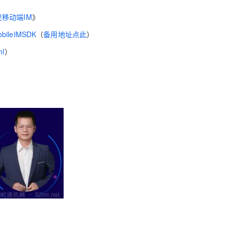
移动端IM
》
AI 应用
10分钟微调：让0.6B模型媲美235B模
多模态数据信
MobileIMSDK
（
备用地址点此
）
型
依托云原生高可用架构,实现Dify私有化部署
用1%尺寸在特定领域达到大模型90%以上效果
ml
）
一个 AI 助手
超强辅助，Bol
即刻拥有 DeepSeek-R1 满血版
在企业官网、通讯软件中为客户提供 AI 客服
多种方案随心选，轻松解锁专属 DeepSeek