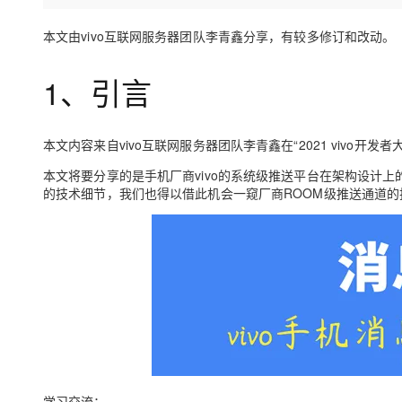
存储
天池大赛
Qwen3.7-Plus
云解析DNS
解决方案免费试用 新老
电子合同
最高领取价值200元试用
能看、能想、能动手的多模
安全
本文由vivo互联网服务器团队李青鑫分享，有较多修订和改动。
网络与CDN
AI 算法大赛
畅捷通
大数据开发治理平台 Data
AI 产品 免费试用
网络
安全
云开发大赛
Qwen3-VL-Plus
1、引言
Tableau 订阅
1亿+ 大模型 tokens 和 
可观测
入门学习赛
中间件
AI空中课堂在线直播课
云防火墙
140+云产品 免费试用
上云与迁云
本文内容来自vivo互联网服务器团队李青鑫在“2021 vivo开
云原生的云上边界网络安全
产品新客免费试用，最长1
数据库
生态解决方案
大模型服务
本文将要分享的是手机厂商vivo的系统级推送平台在架构设计上
企业出海
大模型ACA认证体验
大数据计算
的技术细节，我们也得以借此机会一窥厂商ROOM级推送通道的
助力企业全员 AI 认知与能
行业生态解决方案
千问AI平台-Token Plan
政企业务
媒体服务
开发者生态解决方案
企业服务与云通信
千问AI平台-模型体验
AI 开发和 AI 应用解决
在线体验全尺寸、多种模态
域名与网站
Happy 系列大模型
终端用户计算
Serverless
学习交流：
开发工具