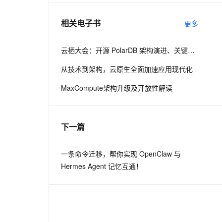
相关电子书
更多
息提取
与 AI 智能体进行实时音视频通话
从文本、图片、视频中提取结构化的属性信息
构建支持视频理解的 AI 音视频实时通话应用
云栖大会：开源 PolarDB 架构演进、关键技术与社区建设
t.diy 一步搞定创意建站
构建大模型应用的安全防护体系
从技术到架构，云原生全面加速应用现代化
通过自然语言交互简化开发流程,全栈开发支持
通过阿里云安全产品对 AI 应用进行安全防护
MaxCompute架构升级及开放性解读
下一篇
一条命令迁移，帮你实现 OpenClaw 与
Hermes Agent 记忆互通！