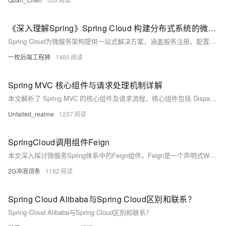
《深入理解Spring》Spring Cloud 构建分布式系统的微服务全家桶
Spring Cloud为微服务架构提供一站式解决方案，涵盖服务注册、配置管理、负载均衡、熔断限流等核心功能，助力开发者构建高可用、易扩展的分布式系统，并持续向云原生演进。
一枚后端工程狮
1460
Spring MVC 核心组件与请求处理机制详解
本文解析了 Spring MVC 的核心组件及请求流程，核心组件包括 DispatcherServlet（中央调度）、HandlerMapping（URL 匹配处理器）、HandlerAdapter（执行处理器）、Handler（业务方法）、ViewResolver（视图解析），其中仅 Handler 需开发者实现。 详细描述了请求执行的 7 步流程：请求到达 DispatcherServlet 后，经映射器、适配器找到并执行处理器，再通过视图解析器渲染视图（前后端分离下视图解析可省略）。 介绍了拦截器的使用（实现 HandlerInterceptor 接口 + 配置类）及与过滤器的区别
Unfailed_realme
1237
SpringCloud调用组件Feign
本文深入探讨微服务Spring体系中的Feign组件。Feign是一个声明式Web服务客户端，支持注解、编码器/解码器，与Spring MVC注解兼容，并集成Eureka、负载均衡等功能。文章详细介绍了SpringCloud整合Feign的步骤，包括依赖引入、客户端启用、接口创建及调用示例。同时，还涵盖了Feign的核心配置，如超时设置、拦截器实现（Basic认证与自定义）和日志级别调整。最后，总结了`@FeignClient`常用属性，帮助开发者更好地理解和使用Feign进行微服务间通信。
2G冲浪词条
1182
Spring Cloud Alibaba与Spring Cloud区别和联系？
Spring Cloud Alibaba与Spring Cloud区别和联系？