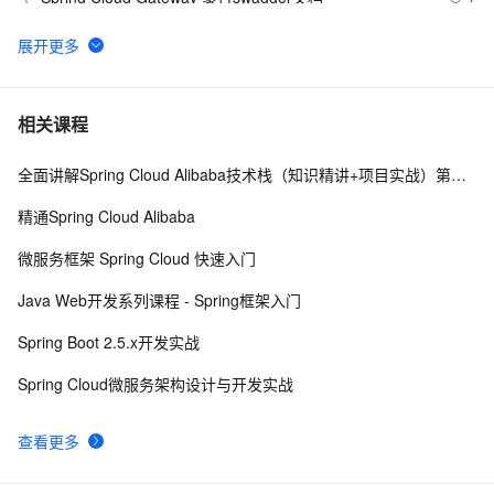
5
黑马程序员2024最新SpringCloud微服务开发与实战 个人
7
6
学习心得、踩坑、与bug记录Day2 全网最快最全（下）
SA实战 ·《SpringCloud Alibaba实战》第16章-链路追
104
7
相关课程
踪：项目整合Sleuth实现链路追踪 下
全面讲解Spring Cloud Alibaba技术栈（知识精讲+项目实战）第一阶段
SpringCloud微服务实战——搭建企业级开发框架（三十
8
8
九）：使用Redis分布式锁（Redisson）+自定义注解
精通Spring Cloud Alibaba
+AOP实现微服务重复请求控制
SpringCloud微服务实战——搭建企业级开发框架（三十
6
9
微服务框架 Spring Cloud 快速入门
三）：整合Skywalking实现链路追踪
教程系列（一）：Spring Cloud Tencent 接入注册中心
7
10
Java Web开发系列课程 - Spring框架入门
Spring Boot 2.5.x开发实战
Spring Cloud微服务架构设计与开发实战
查看更多