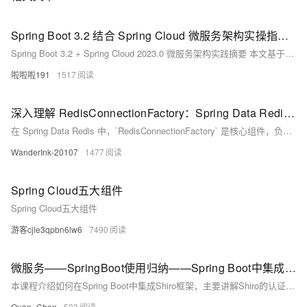
Spring Boot 3.2 结合 Spring Cloud 微服务架构实操指南 现代分布式应用系统构建实战教程
Spring Boot 3.2 + Spring Cloud 2023.0 微服务架构实践摘要 本文基于Spring Boot 3.2.5和Spring Cloud 2023.0.1最新稳定版本，演示现代微服务架构的构建过程。主要内容包括： 技术栈选择：采用Spring Cloud Netflix Eureka 4.1.0作为服务注册中心，Resilience4j 2.1.0替代Hystrix实现熔断机制，配合OpenFeign和Gateway等组件。 核心实操步骤： 搭建Eureka注册中心服务 构建商品
啦啦啦191
1517
深入理解 RedisConnectionFactory：Spring Data Redis 的核心组件
在 Spring Data Redis 中，`RedisConnectionFactory` 是核心组件，负责创建和管理与 Redis 的连接。它支持单机、集群及哨兵等多种模式，为上层组件（如 `RedisTemplate`）提供连接抽象。Spring 提供了 Lettuce 和 Jedis 两种主要实现，其中 Lettuce 因其线程安全和高性能特性被广泛推荐。通过手动配置或 Spring Boot 自动化配置，开发者可轻松集成 Redis，提升应用性能与扩展性。本文深入解析其作用、实现方式及常见问题解决方法，助你高效使用 Redis。
WanderInk-20107
1477
Spring Cloud五大组件
Spring Cloud五大组件
游客cjle3qpbn6lw6
7490
微服务——SpringBoot使用归纳——Spring Boot中集成 Shiro——Shiro 三大核心组件
本课程介绍如何在Spring Boot中集成Shiro框架，主要讲解Shiro的认证与授权功能。Shiro是一个简单易用的Java安全框架，用于认证、授权、加密和会话管理等。其核心组件包括Subject（认证主体）、SecurityManager（安全管理员）和Realm（域）。Subject负责身份认证，包含Principals（身份）和Credentials（凭证）；SecurityManager是架构核心，协调内部组件运作；Realm则是连接Shiro与应用数据的桥梁，用于访问用户账户及权限信息。通过学习，您将掌握Shiro的基本原理及其在项目中的应用。
Quan_Chen
533