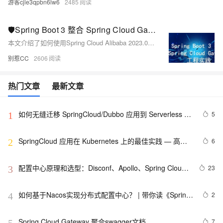
游客cjle3qpbn6lw6
2485
🛡️Spring Boot 3 整合 Spring Cloud Gateway 工程实践
本文介绍了如何使用Spring Cloud Alibaba 2023.0.0.0技术栈构建微服务网关，以应对微服务架构中流量治理与安全管控的复杂性。通过一个包含鉴权服务、文件服务和主服务的项目，详细讲解了网关的整合与功能开发。首先，通过统一路由配置，将所有请求集中到网关进行管理；其次，实现了限流防刷功能，防止恶意刷接口；最后，添加了登录鉴权机制，确保用户身份验证。整个过程结合Nacos注册中心，确保服务注册与配置管理的高效性。通过这些实践，帮助开发者更好地理解和应用微服务网关。
别惹CC
2606
热门文章
最新文章
如何无缝迁移 SpringCloud/Dubbo 应用到 Serverless 架
5
1
构
SpringCloud 应用在 Kubernetes 上的最佳实践 — 高可
6
2
用（容量评估）
配置中心原理和选型：Disconf、Apollo、Spring Cloud 
23
3
Config 和 Nacos
如何基于Nacos实现分布式配置中心？ | 带你读《Spring 
2
4
Cloud Alibaba（2019）》之七
Spring Cloud Gateway 聚合swagger文档
7