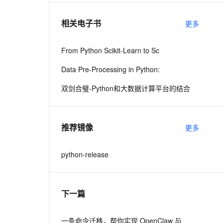
相关电子书
更多
息提取
与 AI 智能体进行实时音视频通话
从文本、图片、视频中提取结构化的属性信息
构建支持视频理解的 AI 音视频实时通话应用
From Python Scikit-Learn to Sc
t.diy 一步搞定创意建站
构建大模型应用的安全防护体系
Data Pre-Processing in Python:
通过自然语言交互简化开发流程,全栈开发支持
通过阿里云安全产品对 AI 应用进行安全防护
双剑合璧-Python和大数据计算平台的结合
推荐镜像
更多
python-release
下一篇
一条命令迁移，帮你实现 OpenClaw 与