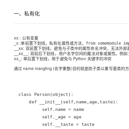
存储
天池大赛
Qwen3.7-Plus
云解析DNS
解决方案免费试用 新老
电子合同
最高领取价值200元试用
能看、能想、能动手的多模
安全
网络与CDN
一、私有化
AI 算法大赛
畅捷通
大数据开发治理平台 Data
AI 产品 免费试用
网络
安全
云开发大赛
Qwen3-VL-Plus
Tableau 订阅
1亿+ 大模型 tokens 和 
可观测
入门学习赛
中间件
AI空中课堂在线直播课
: 公有变量
xx
云防火墙
140+云产品 免费试用
:单前置下划线，私有化属性或方法，
_x
from somemodule im
上云与迁云
云原生的云上边界网络安全
产品新客免费试用，最长1
数据库
: 双前置下划线，避免与子类中的属性命名冲突，无法外部
__xx
生态解决方案
: 双前后下划线，用户名字空间的魔法对象或属性。例
__xx__
大模型服务
企业出海
大模型ACA认证体验
: 单后置下划线，用于避免与 Python 关键字的冲突
大数据计算
xx_
助力企业全员 AI 认知与能
行业生态解决方案
千问AI平台-Token Plan
通过 name mangling (名字重整(目的就是防子类以重写基类
政企业务
媒体服务
开发者生态解决方案
企业服务与云通信
千问AI平台-模型体验
AI 开发和 AI 应用解决
在线体验全尺寸、多种模态
域名与网站
Happy 系列大模型
终端用户计算
Serverless
开发工具