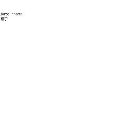
ibute 'name'
报错了