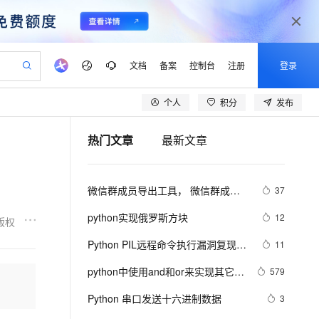
文档
备案
控制台
注册
登录
个人
积分
发布
验
作计划
器
AI 活动
专业服务
服务伙伴合作计划
开发者社区
加入我们
产品动态
服务平台百炼
阿里云 OPC 创新助力计划
热门文章
最新文章
一站式生成采购清单，支持单品或批量购买
io：打造专属 AI 语音助手
S产品伙伴计划（繁花）
峰会
CS
造的大模型服务与应用开发平台
一句话生成原生可编辑精美 PPT 文稿
AI 生产力先锋
Al MaaS 服务伙伴赋能合作
域名
博文
Careers
至高可申请百万元
Qwen3.8-Max 模型上线
开启高性价比 AI 编程新体验
弹性可伸缩的云计算服务
Qwen-Audio-3.0-Realtime 端到端实时语音角色扮演
输入一句话想法, 轻松生成专业的 PPT
先锋实践拓展 AI 生产力的边界
Token 补贴，五大权
计划
海大会
伙伴信用分合作计划
商标
问答
社会招聘
微信群成员导出工具， 微信群成员
37
益加速 OPC 成功
eek-V4-Pro
SS
一键部署幻兽帕鲁游戏服务器
飞天发布时刻
HOT
Open Search 向量检索版支
划
备案
电子书
校园招聘
导出软件， 微信群管理工具软件
pSeek-V4-Pro
视频创作，一键激活电商全链路生产力
稳定、安全、高性价比、高性能的云存储服务
一键购买专属联机服务器，轻松开启游戏
所见，即是所愿
持视频检索 Pipeline 功能
更多支持
python实现俄罗斯方块
12
版权
【python】
划
公司注册
镜像站
视频生成
语音识别与合成
专属 QwenPaw
漫剧工坊：一站式动画创作平台
AI 实训营
HOT
应用身份服务 (IDaaS)
Python PIL远程命令执行漏洞复现
11
合作伙伴培训与认证
划
上云迁移
站生成，高效打造优质广告素材
全接入的云上超级电脑
从聊天伙伴进化为能主动干活的本地数字员工
快速生产连贯的高质量长漫剧
从基础到进阶，Agent 创客手把手教你
OpenClaw 管理能力上线
(CVE-2017-8291 CVE-2017-8291)
lScope
我要反馈
e-1.1-T2V
Qwen3-TTS-Flash
python中使用and和or来实现其它语
579
查询合作伙伴
n Alibaba Cloud ISV 合作
代维服务
建企业门户网站
10 分钟搭建微信、支付宝小程序
MaxCompute MaxFrame 提
言中的?号表达式
畅细腻的高质量视频
离线语音合成大模型，多语言方言自适应，低延迟高稳定
创新加速
Python 串口发送十六进制数据
ope
登录合作伙伴管理后台
3
我要建议
站，无忧落地极速上线
以可视化方式快速构建移动和 PC 门户网站
国内短信简单易用，安全可靠，秒级触达，全球覆盖200+国家和地区。
高效部署网站，快速应用到小程序
供自动弹性内存功能