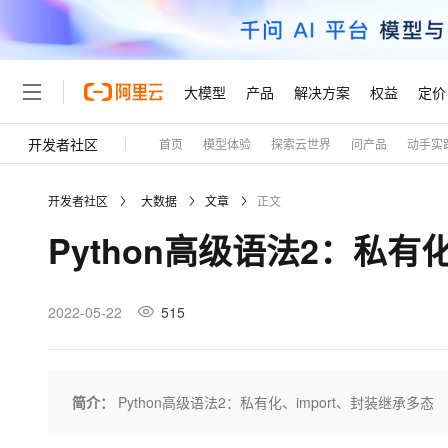
大模型
产品
解决方案
权益
定价
开发者社区
首页
模型体验
探索云世界
问产品
动手实
大模型
产品
解决方案
权益
定价
云市场
伙伴
服务
了解阿里云
精选产品
精选解决方案
普惠上云
产品定价
精选商城
成为销售伙伴
售前咨询
为什么选择阿里云
千问AI平台
开发者社区
大数据
文章
正文
了解云产品的定价详情
大模型服务平台百炼
千问办公，解锁你的工作
普惠上云 官方力荐
分销伙伴
在线服务
网站建设
什么是云计算
大
Python高级语法2：私有
大模型服务与应用平台
企业级Agent产品，直接
云服务器38元/年起，超
咨询伙伴
多端小程序
技术领先
云上成本管理
售后服务
轻量应用服务器
Agency Agents：拥
官方推荐返现计划
大模型
精选产品
精选解决方案
Salesforce 国际版订阅
稳定可靠
管理和优化成本
推荐新用户得奖励，单订单
销售伙伴合作计划
2022-05-22
515
自助服务
友盟天域
安全合规
人工智能与机器学习
AI
文本生成
云数据库 RDS
HappyHorse 打造一
云工开物
无影生态合作计划
在线服务
观测云
分析师报告
高校专属算力普惠，学生认
计算
互联网应用开发
Qwen3.8-Max
HOT
Salesforce On Alibaba C
工单服务
Tuya 物联网平台阿里云
研究报告与白皮书
人工智能平台 PAI
快速拥有专属 OpenClaw
简介：
Python高级语法2：私有化、import、封装继承多态
大模
Consulting Partner 合
大数据
容器
智能体时代全能旗舰模型
免费试用
短信专区
一站式AI开发、训练和推
蓝凌 OA
AI 大模型销售与服务生
现代化应用