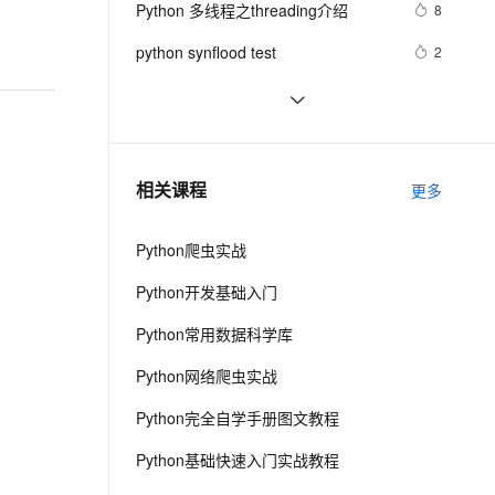
安全
Python 多线程之threading介绍
我要投诉
e-1.1-I2V
Cosyvoice-V3-Flash
8
PolarDB
上云场景组合购
Milvus 弹性伸缩功能新增节
伴
漫剧创作，剧本、分镜、视频高效生成
100%兼容MySQL、PostgreSQL，兼容Oracle，支持集中和分布式
覆盖90%+业务场景，专享组合折扣价
点支持范围
畅自然，细节丰富
高表现力语音合成大模型，语音克隆听感自然
VPN
python synflood test
2
ernetes 版 ACK
云聚AI 严选权益
AI 原生数据库服务发布
SSL 证书
Python是一种广泛使用的高级编程语
15
2V
Fun-ASR
，一键激活高效办公新体验
理容器应用的 K8s 服务
精选AI产品，从模型到应用全链提效
Agent 数据网关
言，具有许多优点和缺点
文戏情感细腻自然，动作戏激烈拳拳到肉，实现更强表演能力
支持中英文自由切换，具备更强的噪声鲁棒性
堡垒机
Python继承及方法解析顺序（MRO）
6
AI 用量加速计划
云原生数据库 PolarDB
详解 | 示例与super()函数使用
防火墙
、识别商机，让客服更高效、服务更出色。
Python探索记(15)——Python内置
新老同享，达量后返
Agentic Database 发布
681
相关课程
更多
函数
主机安全
应用
Python爬虫实战
千问办公
NEW
AI 应用及服务市场
的智能体编程平台
一站式AI生产力平台
Python开发基础入门
AI 应用
伶鹊
Python常用数据科学库
企业级人与Agent协作平台，接入和调度多个数字员工
智能客服平台，对话机器人、对话分析、智能外呼
大模型
Python网络爬虫实战
大模型服务平台百炼 - 全妙
自然语言处理
Python完全自学手册图文教程
应用创作平台
多模态内容创作工具，已接入 DeepSeek
数据标注
Python基础快速入门实战教程
机器学习