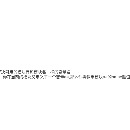
、解决引用的模块有和模块名一样的变量名
，你在当前的模块又定义了一个变量aa,那么你再调用模块aa的name赋