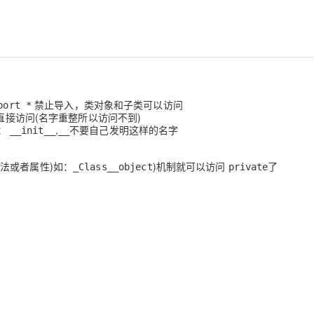
Deepseek-v4-pro
HappyHors
同享
万小智 AI 建站低至 15元/月
Qoder CN
AI 短剧/漫剧
云原生数据库 
快递物流查询
WordPress
成为服务伙
高校合作
点，立即开启云上创新
覆盖公网/内网、递归/权威、移动APP等全场景解析服务
送.CN域名，送备案服务码
基于千问大模型等，支持代码智能生成、研发智能问答
AI助力短剧
态智能体模型
旗舰 MoE 大模型，百万上下文与顶尖推理能力
图生视频，流
Ubuntu
服务生态伙伴
云工开物
企业应用
Works
Night Plan 支持 Qwen 3.8-Max
云原生大数据计算服务 MaxCompute
AI 办公
容器服务 Kub
NEW
GLM-5.2
Wan2.7-T
Red Hat
30+ 款产品免费体验
Data Agent 驱动的一站式 Data+AI 开发治理平台
夜间 5 折，Qwen/Meoo/TokenPlan 客户专享
面向分析的企业级SaaS模式云数据仓库
AI智能应用
提供一站式管
科研合作
视觉 Coding、空间感知、多模态思考等全面升级
1M上下文，专为长程任务能力而生
ERP
堂（旗舰版）
SUSE
智能客服
禁止导入，类对象和子类可以访问
port *
CRM
防护产品
2个月
自动承接线索
直接访问(名字重整所以访问不到)
建站小程序
如：
,
不要自己发明这样的名字
__init__
__
OA 办公系统
AI 应用构建
大模型原生
力提升
财税管理
模板建站
Qoder
大模型服务平台百炼-应用模版
HOT
的方法或者属性)如：
)机制就可以访问
了
NEW
_Class__object
private
面向真实软件
个人版上线、团队版降价；千问3.8-Max首发发尝鲜
丰富多元化的应用模版和解决方案
400电话
定制建站
万有无界
大模型服务平台百炼-智能体
方案
广告营销
模板小程序
的模型效果
灵活可视化地构建企业级 Agent
定制小程序
秒悟
人工智能平台 PAI
APP 开发
云端极速 AI 
新一代 AI 视频生成模型，深度适配广告营销等场景
AI Native 的算法工程平台，一站式完成建模、训练、推理服务部署
建站系统