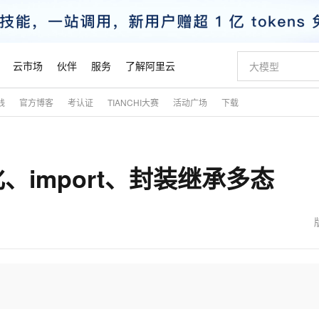
云市场
伙伴
服务
了解阿里云
践
官方博客
考认证
TIANCHI大赛
活动广场
下载
AI 特惠
数据与 API
成为产品伙伴
企业增值服务
最佳实践
价格计算器
AI 场景体
基础软件
产品伙伴合
阿里云认证
市场活动
配置报价
大模型
自助选配和估算价格
新方式
睿译宝，AI翻译排版一步到位
智启 AI 普惠权益
产品生态集成认证中心
企业支持计划
云上春晚
域名与网站
千问官方 MaaS 平台，为开发者和 Agent 而生，新用户赠送 1 亿 + tokens 额度
Qwen Aud
AI Coding
阿里云Maa
2026 阿里云
云服务器 E
为企业打
数据集
Windows
大模型认证
模型
NEW
NEW
化、import、封装继承多态
交付可用成果
值低价云产品抢先购
上传文档即自动完成翻译和格式还原
至高享 1亿+免费 tokens，加速 Al 应用落地
提供智能易用的域名与建站服务
智能编程，一键
安全可靠、
产品生态伙伴
专家技术服务
云上奥运之旅
弹性计算合作
阿里云中企出
手机三要素
宝塔 Linux
全部认证
价格优势
有专属领域专家
GLM-5.2：长任务时代开源旗舰模型
阿里云 OPC 创新助力计划
千问大模型
即刻拥有 DeepS
AI 电商营销
对象存储 O
大模型
产品生态伙伴工作台
企业增值服务台
云栖战略参考
云存储合作计
云栖大会
身份实名认证
CentOS
训练营
推动算力普惠，释放技术红利
最高返9万
多领域专家智能体,一键组建 AI 虚拟交付团队
快速构建应用程序和网站，即刻迈出上云第一步
至高百万元 Token 补贴，加速一人公司成长
多元化、高性能、安全可靠的大模型服务
真正可用的 1M 上下文,一次完成代码全链路开发
轻松解锁专属 Dee
从图文生成到
云上的中国
数据库合作计
活动全景
短信
Docker
图片和
站式影视创作平台
Hermes Agent，打造自进化智能体
Token Plan 模型订阅计划
数字证书管理服务（原SSL证书）
5 分钟轻松部署
AI 广告创作
无影云电脑
企业成长
NEW
信息公告
看见新力量
云网络合作计
OCR 文字识别
JAVA
证享300元代金券
可视化编排打通从文字构思到成片全链路闭环
全托管，含MySQL、PostgreSQL、SQL Server、MariaDB多引擎
自主进化，持久记忆，越用越聪明
Qwen3.8-Max 首发尝鲜，限时加量 10 倍，夜间低至2折
实现全站HTTPS，呈现可信的WEB访问
图文、视频一
随时随地安
魔搭 Mode
Kimi-K3
HappyHors
NEW
loud
服务实践
官网公告
金融模力时刻
Salesforce O
版
发票查验
全能环境
Claude Code + GStack 打造工程团队
千问办公，限时限量积分加倍
Qoder
低代码高效构
AI 建站
短信服务
型
NEW
作计划
Kimi 最新旗舰模型，长程编程与推理利器
让文字生成流
计划
创新中心
魔搭 ModelSc
健康状态
理服务
让AI从“聊天伙伴”进化为能干活的“数字员工”
安装技能 GStack，拥有专属 AI 工程团队
你的AI工作搭子，覆盖日常办公高频场景
面向真实软件的智能体编程平台
0 代码专业建
客户案例
天气预报查询
操作系统
态合作计划