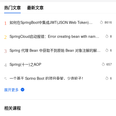
热门文章
最新文章
如何在SpringBoot中集成JWT(JSON Web Token)鉴
8616
1
权
SpringCloud启动报错：Error creating bean with name 
8
2
configurationPropertiesBeans
Spring 代理 Bean 中获取不到原始 Bean 对象注解的解决
6
3
方法
Spring(十一)之AOP
657
4
一个基于 Spring Boot 的项目骨架，少造轮子！ 
6
5
Spring事务传播行为
7
6
Spring security
586
7
相关课程