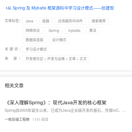
•
从 Spring 及 Mybatis 框架源码中学习设计模式——创建型
文章标签：
Java
容器
应用服务中间件
搜索推荐
网络协议
Spring
mybatis
算法
数据库连接
设计模式
关键词：
学习设计模式
来 源：
开发者社区
>
开发与运维
>
文章
> 正文
相关文章
《深入理解Spring》：现代Java开发的核心框架
Spring自2003年诞生以来，已成为Java企业级开发的基石，凭借IoC、AOP、声明式编程等核心特性，极大简化了开发复杂度。本系列将深入解析Spring框架核心原理及Spring Boot、Cloud、Security等生态组件，助力开发者构建高效、可扩展的应用体系。（238字）
一枚后端工程狮
1101