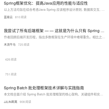
Spring框架优化：提高Java应用的性能与适应性
以上方法均旨在综合考虑Java Spring 应该程序设计原则, 数据库交互, 编码实践和系统架构布局等多角度因素, 旨在达到高效稳定运转目标同时也易于未来扩展.
蓝易云
810
我尝试了所有后端框架 — — 这就是为什么只有 Spring Boot 幸存下来
作者回顾后端开发历程，指出多数框架在生产环境中难堪重负。相比之下，Spring Boot凭借内置安全、稳定扩展、完善生态和企业级支持，成为构建高可用系统的首选，真正经受住了时间与规模的考验。
木流牛马
725
426
751
Spring Batch 批处理框架技术详解与实践指南
本文档全面介绍 Spring Batch 批处理框架的核心架构、关键组件和实际应用场景。作为 Spring 生态系统中专门处理大规模数据批处理的框架，Spring Batch 为企业级批处理作业提供了可靠的解决方案。本文将深入探讨其作业流程、组件模型、错误处理机制、性能优化策略以及与现代云原生环境的集成方式，帮助开发者构建高效、稳定的批处理系统。
JJLIN距离
908