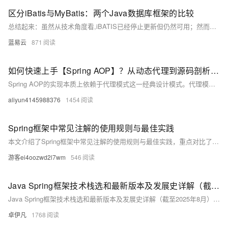
区分iBatis与MyBatis：两个Java数据库框架的比较
总结起来：虽然从技术角度看,iBATIS已经停止更新但仍然可用；然而考虑到长期项目健康度及未来可能需求变化情况下MYBATISS无疑会是一个更佳选择因其具备良好生命周期管理机制同时也因为社区力量背书确保问题修复新特征添加速度快捷有效.
蓝易云
871
如何快速上手【Spring AOP】？从动态代理到源码剖析（下篇）
Spring AOP的实现本质上依赖于代理模式这一经典设计模式。代理模式通过引入代理对象作为目标对象的中间层，实现了对目标对象访问的控制与增强，其核心价值在于解耦核心业务逻辑与横切关注点。在框架设计中，这种模式广泛用于实现功能扩展（如远程调用、延迟加载）、行为拦截（如权限校验、异常处理）等场景，为系统提供了更高的灵活性和可维护性。
aliyun4145988376
1454
Spring框架中常见注解的使用规则与最佳实践
本文介绍了Spring框架中常见注解的使用规则与最佳实践，重点对比了URL参数与表单参数的区别，并详细说明了@RequestParam、@PathVariable、@RequestBody等注解的应用场景。同时通过表格和案例分析，帮助开发者正确选择参数绑定方式，避免常见误区，提升代码的可读性与安全性。
游客ei4oozwd2l7wm
546
Java Spring框架技术栈选和最新版本及发展史详解（截至2025年8月）-优雅草卓伊凡
Java Spring框架技术栈选和最新版本及发展史详解（截至2025年8月）-优雅草卓伊凡
卓伊凡
1768