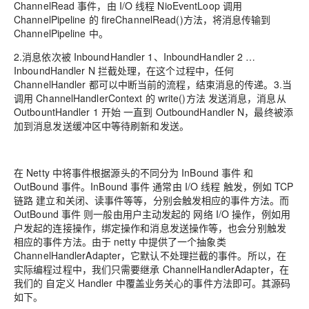
ChannelRead 事件，由 I/O 线程 NioEventLoop 调用
ChannelPipeline 的 fireChannelRead()方法，将消息传输到
ChannelPipeline 中。
2.
消息依次被 InboundHandler 1、InboundHandler 2 …
InboundHandler N 拦截处理，在这个过程中，任何
ChannelHandler 都可以中断当前的流程，结束消息的传递。
3.
当
调用 ChannelHandlerContext 的 write()方法 发送消息，消息从
OutbountHandler 1 开始 一直到 OutboundHandler N，最终被添
加到消息发送缓冲区中等待刷新和发送。
在 Netty 中将事件根据源头的不同分为 InBound 事件 和
OutBound 事件。InBound 事件 通常由 I/O 线程 触发，例如 TCP
链路 建立和关闭、读事件等等，分别会触发相应的事件方法。而
OutBound 事件 则一般由用户主动发起的 网络 I/O 操作，例如用
户发起的连接操作，绑定操作和消息发送操作等，也会分别触发
相应的事件方法。由于 netty 中提供了一个抽象类
ChannelHandlerAdapter，它默认不处理拦截的事件。所以，在
实际编程过程中，我们只需要继承 ChannelHandlerAdapter，在
我们的 自定义 Handler 中覆盖业务关心的事件方法即可。其源码
如下。