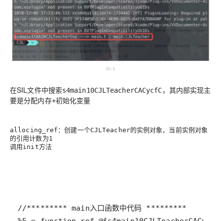
在SIL文件中搜索
，其内部实现主
s4main10CJLTeacherCACycfC
要是
分配内存+初始化变量
：创建一个
的实例对象，当前实例对象
allocing_ref
CJLTeacher
的引用计数为
1
调用
方法
init