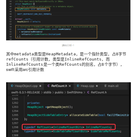
其中
类型是
，是一个指针类型，占
字节
metadata
HeapMetadata
8
（引用计数，类型是
，而
refCounts
InlineRefCounts
是一个类
的别名，占
个字节），
InlineRefCounts
RefCounts
8
swift采用arc引用计数