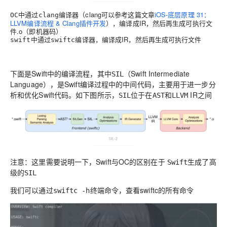
中通过
编译器（clang可以参考这篇文章
iOS-底层原理 31：
OC
clang
LLVM编译流程 & Clang插件开发
），编译成IR，然后再生成可执行文
件.o（即机器码）
中通过
编译器，编译成IR，然后再生成可执行文件
swift
swiftc
下面是Swift中的编译流程，其中
（Swift Intermediate
SIL
Language），是Swift编译过程中的
，主要用于进一步分
中间代码
析和优化Swift代码。如下图所示，
位于在
和
IR之间
SIL
AST
LLVM
注意：这里需要说明一下，Swift与OC的
在于
区别
Swift生成了高
级的SIL
我们可以通过
终端命令，查看swiftc的所有命令
swiftc -h