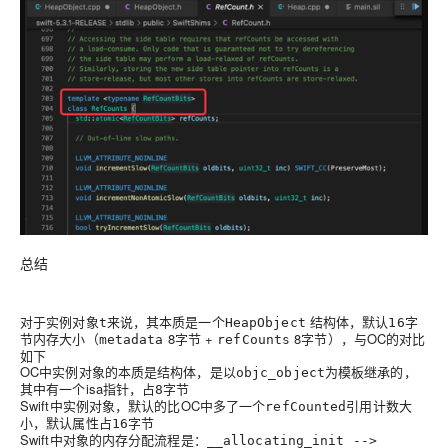
总结
对于实例对象
来说，其本质是一个
结构体，默认
字
t
HeapObject
16
节内存大小（
8字节 +
8字节），与OC的对比
metadata
refCounts
如下
OC中实例对象的本质是
，是以
为模板继承的，
结构体
objc_object
其中有一个isa指针，占
字节
8
Swift中实例对象，默认的比OC中多了一个
引用计数大
refCounted
小，默认属性占
字节
16
Swift中对象的内存分配流程是：
__allocating_init -->