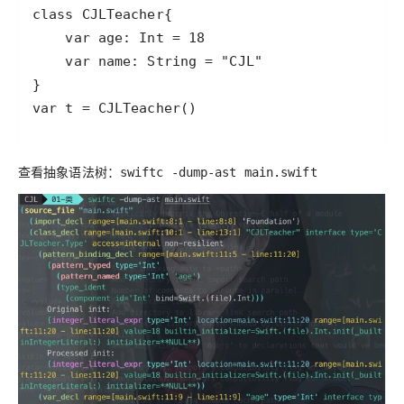
var t = CJLTeacher()
查看抽象语法树：
swiftc -dump-ast main.swift