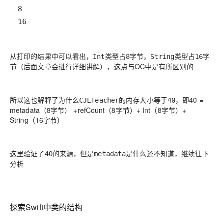
16
从打印的结果中可以看出，
类型占
字节，
类型占
字
Int
8
String
16
节（后面文章会进行详细讲解），这点与OC中是有所区别的
所以这也解释了为什么
的内存大小等于
，即40 =
CJLTeacher
40
metadata（8字节） +refCount（8字节）+ Int（8字节）+
String（16字节）
这里验证了
的来源，但是
是什么还不知道，继续往下
40
metadata
分析
探索Swift中类的结构