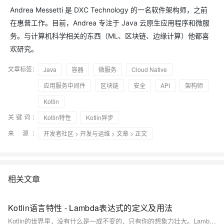
Andrea Messetti 是 DXC Technology 的一名软件架构师，之前
在惠普工作。目前，Andrea 专注于 Java 云原生应用程序和微服
务。与计算机科学相关的东西（ML、区块链、边缘计算）他都喜
欢研究。
文章标签：
Java
容器
微服务
Cloud Native
应用服务中间件
区块链
安全
API
架构师
Kotlin
关键词：
Kotlin特性
Kotlin异步
来 源：
开发者社区
>
开发与运维
>
文章
> 正文
相关文章
Kotlin语言特性 - Lambda表达式的定义及用法
Kotlin的世界里，没有什么是一成不变的，只有你的想象力壮大。Lambda的独特魅力，就在于它拥有如此变动和灵活的可能性，更在于它能够提高代码逻辑的可读性以及可维护性。这并非夸张，只是Lambda表达式的事实描述，它就是如此美妙又实用。掌握它，就是像掌握绘画一样，让你的代码如同画布，随心绘制属于你的精彩。