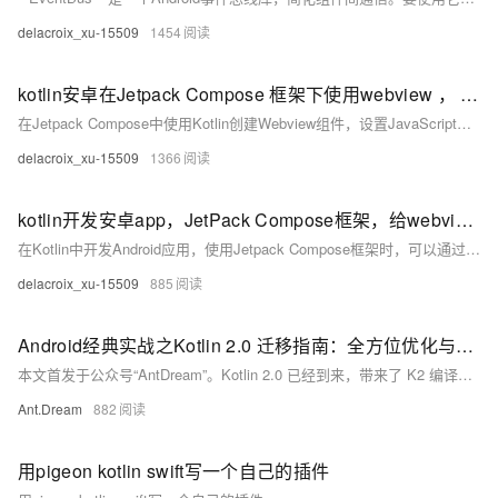
delacroix_xu-15509
1454
kotlin安卓在Jetpack Compose 框架下使用webview ， 网页中的JavaScript代码如何与native交互
在Jetpack Compose中使用Kotlin创建Webview组件，设置JavaScript交互：`@Composable`函数`ComposableWebView`加载网页并启用JavaScript。通过`addJavascriptInterface`添加`WebAppInterface`类，允许JavaScript调用Android方法如播放音频。当页面加载完成时，执行`onWebViewReady`回调。
delacroix_xu-15509
1366
kotlin开发安卓app，JetPack Compose框架，给webview新增一个按钮，点击刷新网页
在Kotlin中开发Android应用，使用Jetpack Compose框架时，可以通过添加一个按钮到TopAppBar来实现WebView页面的刷新功能。按钮位于右上角，点击后调用`webViewState?.reload()`来刷新网页内容。以下是代码摘要：
delacroix_xu-15509
885
Android经典实战之Kotlin 2.0 迁移指南：全方位优化与新特性解析
本文首发于公众号“AntDream”。Kotlin 2.0 已经到来，带来了 K2 编译器、多平台项目支持、智能转换等重大改进。本文提供全面迁移指南，涵盖编译器升级、多平台配置、Jetpack Compose 整合、性能优化等多个方面，帮助开发者顺利过渡到 Kotlin 2.0，开启高效开发新时代。
Ant.Dream
882
用pigeon kotlin swift写一个自己的插件