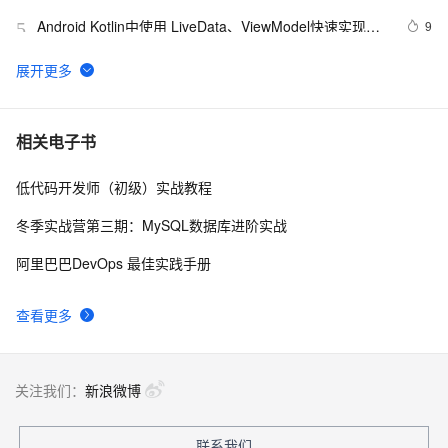
Android Kotlin中使用 LiveData、ViewModel快速实现
9
5
MVVM模式
Kotlin语法（函数和lambda表达式）
4
6
Kotlin Multiplatform 跨平台开发的优化策略与实践
13
7
相关电子书
低代码开发师（初级）实战教程
Android面试题之Kotlin协程到底是什么？它是线程吗？
22
8
冬季实战营第三期：MySQL数据库进阶实战
kotlin查看编译后的Java代码
5
9
阿里巴巴DevOps 最佳实践手册
【错误记录】Kotlin 编译报错 ( Only safe (?.) or non-
10
10
查看更多
null asserted (!!.) calls are allowed on a nullable ... )
关注我们：
新浪微博
联系我们