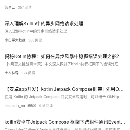
蓝易云
357
深入理解Kotlin中的异步网络请求处理
深入理解Kotlin中的异步网络请求处理
小白学大数据
368
揭秘Kotlin协程：如何在异步风暴中稳握错误处理之舵？
【9月更文挑战第12天】本文深入探讨了Kotlin协程框架下的错误处理机制，通过实例分析展示了如何利用`CoroutineExceptionHandler`进行结构化异常处理。文章详细介绍了全局与局部异常处理器的使用方法，并展示了如何在挂起函数中使用`try`表达式优雅地处理异常，以提高程序的健壮性和可维护性。
土木林森
274
【安卓app开发】kotlin Jetpack Compose框架 | 先用OKhttp下载远程音频文件再使用ExoPlayer播放
使用 Kotlin 的 Jetpack Compose 开发安卓应用时，可以结合 OkHttp 下载远程音频文件和 ExoPlayer 进行播放。在 `build.gradle` 添加相关依赖后，示例代码展示了如何下载音频并用 ExoPlayer 播放。代码包括添加依赖、下载文件、播放文件及简单的 Compose UI。注意，示例未包含完整错误处理和资源释放，实际应用需补充这些内容。
delacroix_xu-15509
916
kotlin安卓在Jetpack Compose 框架下跨组件通讯EventBus
**EventBus** 是一个Android事件总线库，简化组件间通信。要使用它，首先在Gradle中添加依赖`implementation &#39;org.greenrobot:eventbus:3.3.1&#39;`。然后，可选地定义事件类如`MessageEvent`。在活动或Fragment的`onCreate`中注册订阅者，在`onDestroy`中反注册。通过`@Subscribe`注解方法处理事件，如`onMessageEvent`。发送事件使用`EventBus.getDefault().post()`。