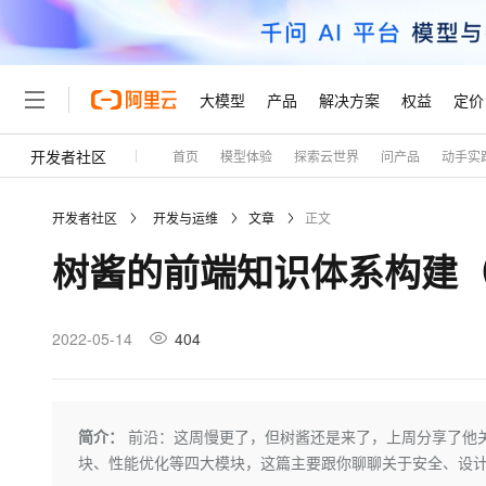
大模型
产品
解决方案
权益
定价
开发者社区
首页
模型体验
探索云世界
问产品
动手实
大模型
产品
解决方案
权益
定价
云市场
伙伴
服务
了解阿里云
精选产品
精选解决方案
普惠上云
产品定价
精选商城
成为销售伙伴
售前咨询
为什么选择阿里云
千问AI平台
开发者社区
开发与运维
文章
正文
了解云产品的定价详情
大模型服务平台百炼
睿译宝，AI翻译排版一
普惠上云 官方力荐
分销伙伴
在线服务
网站建设
什么是云计算
大
树酱的前端知识体系构建
大模型服务与应用平台
上传文档即自动完成翻译和
云服务器38元/年起，超
咨询伙伴
多端小程序
技术领先
云上成本管理
售后服务
轻量应用服务器
GLM-5.2：长任务时代
官方推荐返现计划
大模型
精选产品
精选解决方案
Salesforce 国际版订阅
稳定可靠
管理和优化成本
推荐新用户得奖励，单订单
销售伙伴合作计划
2022-05-14
404
自助服务
友盟天域
安全合规
人工智能与机器学习
AI
文本生成
云数据库 RDS
Hermes Agent，打造
云工开物
无影生态合作计划
在线服务
观测云
分析师报告
自主进化，持久记忆，越用
高校专属算力普惠，学生认
计算
互联网应用开发
Qwen3.8-Max
HOT
Salesforce On Alibaba C
工单服务
Tuya 物联网平台阿里云
研究报告与白皮书
人工智能平台 PAI
快速拥有专属 OpenClaw
简介：
前沿：这周慢更了，但树酱还是来了，上周分享了他关
大模
Consulting Partner 合
大数据
容器
智能体时代全能旗舰模型
免费试用
短信专区
一站式AI开发、训练和推
块、性能优化等四大模块，这篇主要跟你聊聊关于安全、设
蓝凌 OA
AI 大模型销售与服务生
现代化应用