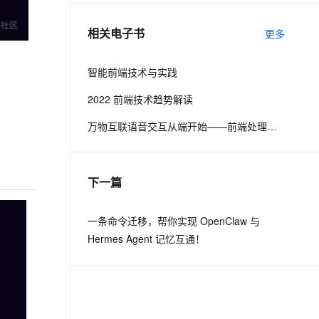
相关电子书
更多
息提取
与 AI 智能体进行实时音视频通话
从文本、图片、视频中提取结构化的属性信息
构建支持视频理解的 AI 音视频实时通话应用
智能前端技术与实践
t.diy 一步搞定创意建站
构建大模型应用的安全防护体系
2022 前端技术趋势解读
通过自然语言交互简化开发流程,全栈开发支持
通过阿里云安全产品对 AI 应用进行安全防护
万物互联语音交互从端开始——前端处理从技术到商业
下一篇
一条命令迁移，帮你实现 OpenClaw 与
Hermes Agent 记忆互通！