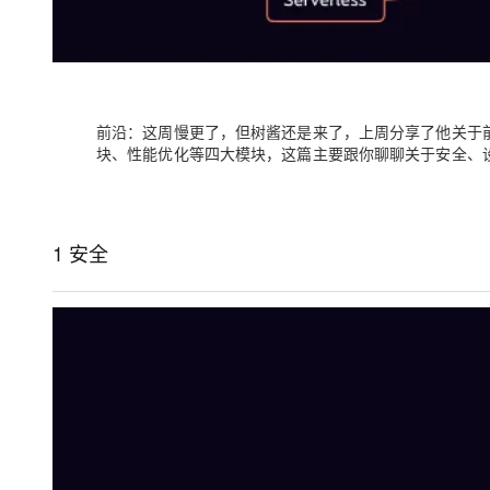
大模型解决方案
迁移与运维管理
快速部署 Dify，高效搭建 
专有云
10 分钟在聊天系统中增加
前沿：这周慢更了，但树酱还是来了，上周分享了他关于
块、性能优化等四大模块，这篇主要跟你聊聊关于安全、
1 安全