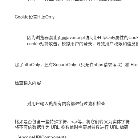
Cookie设置HttpOnly
因为浏览器禁止页面javascript访问带HttpOnly属性
cookie劫持攻击，模拟用户的登录，导致用户权限和信息
除了httpOnly，还有SecureOnly（只允许https请求读取）和 H
检查输入内容
对用户输入的所有内容都进行过滤和检查
比如是否包含一些特殊字符、
,
等，将它们转义为实体字符
<
>
将不可信数据作为 URL 参数值时需要对参数进行 URL 编码
（encodeURIComponent）