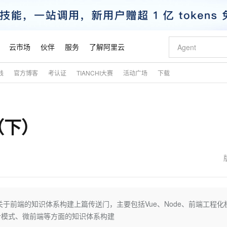
云市场
伙伴
服务
了解阿里云
践
官方博客
考认证
TIANCHI大赛
活动广场
下载
AI 特惠
数据与 API
成为产品伙伴
企业增值服务
最佳实践
价格计算器
AI 场景体
基础软件
产品伙伴合
阿里云认证
市场活动
配置报价
大模型
自助选配和估算价格
步到位
智启 AI 普惠权益
产品生态集成认证中心
企业支持计划
云上春晚
域名与网站
Qwen Audio：打造专属 AI 语音助手
千问官方 MaaS 平台，为开发者和 Agent 而生，新用户赠送 1 亿 + tokens 额度
一句话生成原生
AI Coding
阿里云Maa
2026 阿里云
云服务器 E
为企业打
数据集
Windows
大模型认证
模型
NEW
NEW
（下）
格式还原
值低价云产品抢先购
至高享 1亿+免费 tokens，加速 Al 应用落地
提供智能易用的域名与建站服务
Qwen-Audio-3.0-Realtime 端到端实时语音角色扮演
输入一句话想法,
智能编程，一键
安全可靠、
产品生态伙伴
专家技术服务
云上奥运之旅
弹性计算合作
阿里云中企出
手机三要素
宝塔 Linux
全部认证
价格优势
开源旗舰模型
即刻拥有 DeepSeek-V4-Pro
阿里云 OPC 创新助力计划
千问大模型
一键部署幻兽
AI 电商营销
对象存储 O
大模型
产品生态伙伴工作台
企业增值服务台
云栖战略参考
云存储合作计
云栖大会
身份实名认证
CentOS
训练营
推动算力普惠，释放技术红利
最高返9万
真正可用的 1M 上下文,一次完成代码全链路开发
快速构建应用程序和网站，即刻迈出上云第一步
轻松解锁专属 DeepSeek-V4-Pro
至高百万元 Token 补贴，加速一人公司成长
多元化、高性能、安全可靠的大模型服务
一键购买专属
从图文生成到
云上的中国
数据库合作计
活动全景
短信
Docker
图片和
自进化智能体
5 分钟轻松部署专属 QwenPaw
Token Plan 模型订阅计划
数字证书管理服务（原SSL证书）
高效搭建 AI
AI 广告创作
无影云电脑
企业成长
NEW
HOT
信息公告
看见新力量
云网络合作计
OCR 文字识别
JAVA
越聪明
证享300元代金券
全托管，含MySQL、PostgreSQL、SQL Server、MariaDB多引擎
Qwen3.8-Max 首发尝鲜，限时加量 10 倍，夜间低至2折
实现全站 HTTPS，呈现可信的 Web 访问
从聊天伙伴进化为能主动干活的本地数字员工
图文、视频一
随时随地安
魔搭 Mode
Kimi-K3
HappyHors
NEW
loud
服务实践
官网公告
金融模力时刻
Salesforce O
版
发票查验
全能环境
Claude Code + GStack 打造工程团队
千问办公，限时限量积分加倍
Qoder
低代码高效构
AI 建站
短信服务
于前端的知识体系构建上篇传送门，主要包括Vue、Node、前端工程化
型
NEW
作计划
Kimi 最新旗舰模型，长程编程与推理利器
让文字生成流
计划
创新中心
魔搭 ModelSc
健康状态
理服务
让AI从“聊天伙伴”进化为能干活的“数字员工”
安装技能 GStack，拥有专属 AI 工程团队
你的AI工作搭子，覆盖日常办公高频场景
面向真实软件的智能体编程平台
0 代码专业建
计模式、微前端等方面的知识体系构建
客户案例
天气预报查询
操作系统
态合作计划