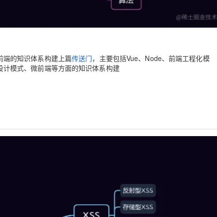
AI 应用
10分钟微调：让0.6B模型媲美235B模
多模态数据信
型
依托云原生高可用架构,实现Dify私有化部署
用1%尺寸在特定领域达到大模型90%以上效果
一个 AI 助手
超强辅助，Bol
前端的知识体系构建上篇
传送门
，主要包括Vue、Node、前端工程化模
即刻拥有 DeepSeek-R1 满血版
在企业官网、通讯软件中为客户提供 AI 客服
设计模式、微前端等方面的知识体系构建
多种方案随心选，轻松解锁专属 DeepSeek