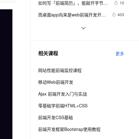
安全
如何写「前端简历」，能敲开字节跳
我要投诉
e-1.1-I2V
Cosyvoice-V3-Flash
10
PolarDB
上云场景组合购
伴
Qoder CN V1.7.0 发布
动的大门？
漫剧创作，剧本、分镜、视频高效生成
100%兼容MySQL、PostgreSQL，兼容Oracle，支持集中和分布式
覆盖90%+业务场景，专享组合折扣价
畅自然，细节丰富
高表现力语音合成大模型，语音克隆听感自然
VPN
而桌面app向来是web前端开发开发
403
人员下意识的避开方
ernetes 版 ACK
云聚AI 严选权益
云安全中心 AI BAS 智能自动
SSL 证书
《智能前端技术与实践》——第 2 章 
1
2V
Fun-ASR
，一键激活高效办公新体验
理容器应用的 K8s 服务
精选AI产品，从模型到应用全链提效
化模拟渗透攻击产品发布
前端开发基础 ——2.2 HTML基础
文戏情感细腻自然，动作戏激烈拳拳到肉，实现更强表演能力
支持中英文自由切换，具备更强的噪声鲁棒性
堡垒机
前端可观测性的宣讲-1022
4
——2.2.1    HTML 文档基本结构
AI 用量加速计划
DataWorks ChatBI 会话支持
防火墙
（中）
、识别商机，让客服更高效、服务更出色。
前后端分离，如何在前端项目中动态
新老同享，达量后返
上传临时文件分析
4
相关课程
更多
插入后端API基地址？（in docker）
主机安全
应用
网站性能前端监控课程
千问办公
NEW
AI 应用及服务市场
的智能体编程平台
一站式AI生产力平台
移动Web前端开发
AI 应用
伶鹊
Ajax 前端开发入门与实战
企业级人与Agent协作平台，接入和调度多个数字员工
智能客服平台，对话机器人、对话分析、智能外呼
大模型
零基础学前端HTML+CSS
大模型服务平台百炼 - 全妙
自然语言处理
前端开发CSS基础
应用创作平台
多模态内容创作工具，已接入 DeepSeek
数据标注
前端开发框架Bootstrap使用教程
机器学习