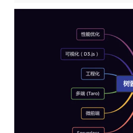
存储
天池大赛
Qwen3.7-Plus
云解析DNS
解决方案免费试用 新老
电子合同
最高领取价值200元试用
能看、能想、能动手的多模
安全
网络与CDN
AI 算法大赛
畅捷通
大数据开发治理平台 Data
AI 产品 免费试用
网络
安全
云开发大赛
Qwen3-VL-Plus
Tableau 订阅
1亿+ 大模型 tokens 和 
可观测
入门学习赛
中间件
AI空中课堂在线直播课
云防火墙
140+云产品 免费试用
上云与迁云
云原生的云上边界网络安全
产品新客免费试用，最长1
数据库
生态解决方案
大模型服务
企业出海
大模型ACA认证体验
大数据计算
助力企业全员 AI 认知与能
行业生态解决方案
千问AI平台-Token Plan
政企业务
媒体服务
开发者生态解决方案
企业服务与云通信
千问AI平台-模型体验
AI 开发和 AI 应用解决
在线体验全尺寸、多种模态
域名与网站
Happy 系列大模型
终端用户计算
Serverless
开发工具