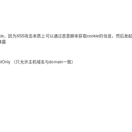
的Cookie，因为XSS攻击本质上可以通过恶意脚本获取cookie的信息，然后发
暴露
ostOnly （只允许主机域名与domain一致）