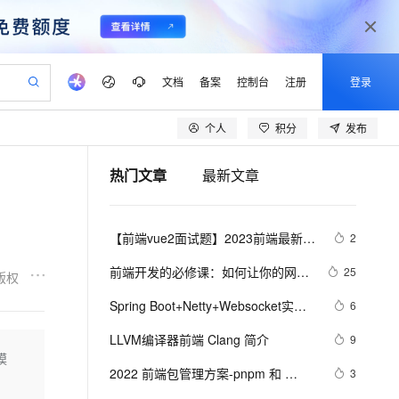
文档
备案
控制台
注册
登录
个人
积分
发布
验
作计划
器
AI 活动
专业服务
服务伙伴合作计划
开发者社区
加入我们
产品动态
服务平台百炼
阿里云 OPC 创新助力计划
热门文章
最新文章
一站式生成采购清单，支持单品或批量购买
可编辑精美 PPT 文稿
S产品伙伴计划（繁花）
峰会
CS
造的大模型服务与应用开发平台
Agency Agents：拥有专属领域专家
AI 生产力先锋
Al MaaS 服务伙伴赋能合作
域名
博文
Careers
PolarDB Agentic Database
至高可申请百万元
 轻松生成专业的 PPT
开启高性价比 AI 编程新体验
弹性可伸缩的云计算服务
先锋实践拓展 AI 生产力的边界
发布
多领域专家智能体,一键组建 AI 虚拟交付团队
Token 补贴，五大权
计划
海大会
伙伴信用分合作计划
商标
问答
社会招聘
【前端vue2面试题】2023前端最新版
2
益加速 OPC 成功
帕鲁游戏服务器
SS
HappyHorse 打造一站式影视创作平台
飞天发布时刻
HOT
秒悟 Meoo CLI 支持一键部
划
备案
电子书
校园招聘
vue模块，高频17问(上)
联机服务器，轻松开启游戏
视频创作，一键激活电商全链路生产力
稳定、安全、高性价比、高性能的云存储服务
所见，即是所愿
署项目至阿里云账号
可视化编排打通从文字构思到成片全链路闭环
更多支持
前端开发的必修课：如何让你的网页
25
版权
划
公司注册
镜像站
视频生成
语音识别与合成
在弱网环境下依然流畅运行？
 智能体与工作流应用
漫剧工坊：一站式动画创作平台
AI 实训营
Flink OSS 支持
Spring Boot+Netty+Websocket实现
6
合作伙伴培训与认证
划
上云迁移
站生成，高效打造优质广告素材
全接入的云上超级电脑
通过阿里云百炼高效搭建AI应用,助力高效开发
快速生产连贯的高质量长漫剧
从基础到进阶，Agent 创客手把手教你
AssumeRole 角色自定义
后台向前端推送信息
lScope
我要反馈
e-1.1-T2V
Qwen3-TTS-Flash
LLVM编译器前端 Clang 简介
9
查询合作伙伴
n Alibaba Cloud ISV 合作
代维服务
建企业门户网站
10 分钟搭建微信、支付宝小程序
模
百炼 Qwen3.7-Flash 系列模
畅细腻的高质量视频
离线语音合成大模型，多语言方言自适应，低延迟高稳定
创新加速
2022 前端包管理方案-pnpm 和 
ope
登录合作伙伴管理后台
3
我要建议
站，无忧落地极速上线
以可视化方式快速构建移动和 PC 门户网站
国内短信简单易用，安全可靠，秒级触达，全球覆盖200+国家和地区。
高效部署网站，快速应用到小程序
型发布
corepack