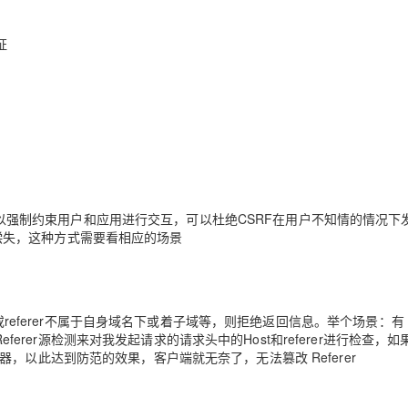
证
强制约束用户和应用进行交互，可以杜绝CSRF在用户不知情的情况下
偿失，这种方式需要看相应的场景
为空，或referer不属于自身域名下或着子域等，则拒绝返回信息。举个场景：有
rer源检测来对我发起请求的请求头中的Host和referer进行检查，如
器，以此达到防范的效果，客户端就无奈了，无法篡改 Referer