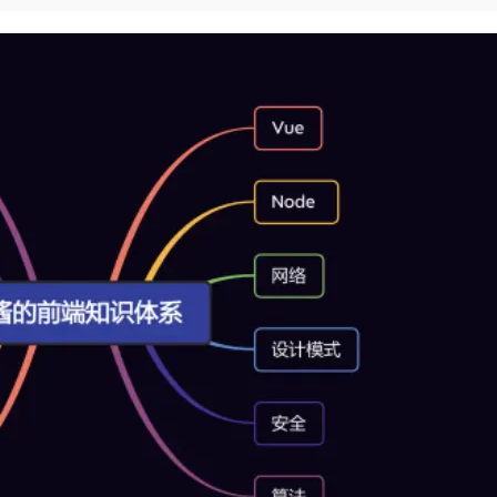
Deepseek-v4-pro
HappyHors
同享
万小智 AI 建站低至 15元/月
Qoder CN
AI 短剧/漫剧
云原生数据库 
快递物流查询
WordPress
成为服务伙
高校合作
点，立即开启云上创新
覆盖公网/内网、递归/权威、移动APP等全场景解析服务
送.CN域名，送备案服务码
基于千问大模型等，支持代码智能生成、研发智能问答
AI助力短剧
态智能体模型
旗舰 MoE 大模型，百万上下文与顶尖推理能力
图生视频，流
Ubuntu
服务生态伙伴
云工开物
企业应用
Works
Night Plan 支持 Qwen 3.8-Max
云原生大数据计算服务 MaxCompute
AI 办公
容器服务 Kub
NEW
GLM-5.2
Wan2.7-T
Red Hat
30+ 款产品免费体验
Data Agent 驱动的一站式 Data+AI 开发治理平台
夜间 5 折，Qwen/Meoo/TokenPlan 客户专享
面向分析的企业级SaaS模式云数据仓库
AI智能应用
提供一站式管
科研合作
视觉 Coding、空间感知、多模态思考等全面升级
1M上下文，专为长程任务能力而生
ERP
堂（旗舰版）
SUSE
智能客服
CRM
防护产品
2个月
自动承接线索
建站小程序
OA 办公系统
AI 应用构建
大模型原生
力提升
财税管理
模板建站
Qoder
大模型服务平台百炼-应用模版
HOT
NEW
面向真实软件
个人版上线、团队版降价；千问3.8-Max首发发尝鲜
丰富多元化的应用模版和解决方案
400电话
定制建站
万有无界
大模型服务平台百炼-智能体
方案
广告营销
模板小程序
的模型效果
灵活可视化地构建企业级 Agent
定制小程序
秒悟
人工智能平台 PAI
APP 开发
云端极速 AI 
新一代 AI 视频生成模型，深度适配广告营销等场景
AI Native 的算法工程平台，一站式完成建模、训练、推理服务部署
建站系统