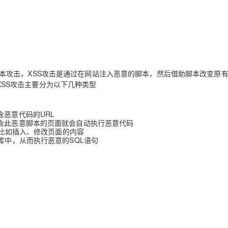
本攻击，XSS攻击是通过在网站注入恶意的脚本，然后借助脚本改变原
SS攻击主要分为以下几种类型
含恶意代码的URL
包含此恶意脚本的页面就会自动执行恶意代码
，比如插入、修改页面的内容
库中，从而执行恶意的SQL语句