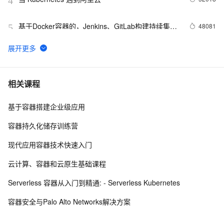
4
基于Docker容器的，Jenkins、GitLab构建持续集成
48081
5
CI
谈谈 Docker Volume 之权限管理（一）
43502
6
使用阿里云容器服务Jenkins 2.0实现持续集成之
37077
7
相关课程
Pipeline篇(updated on 2016.12.23)
基于容器搭建企业级应用
理解Docker容器的进程管理
31993
8
容器持久化储存训练营
在阿里云容器服务上开发基于Docker的Spring Cloud
31630
9
现代应用容器技术快速入门
微服务应用
使用Delve进行Golang代码的调试
29788
10
云计算、容器和云原生基础课程
Serverless 容器从入门到精通: - Serverless Kubernetes
容器安全与Palo Alto Networks解决方案