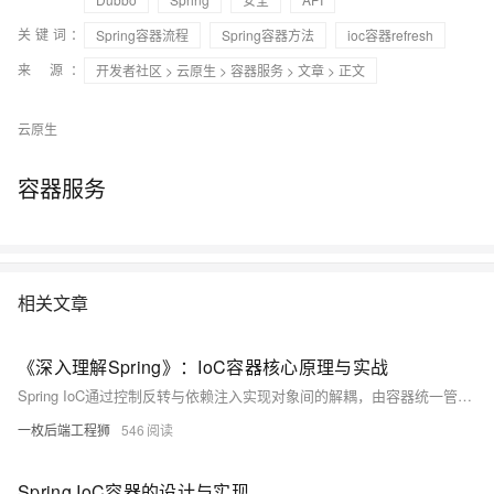
关键词：
Spring容器流程
Spring容器方法
ioc容器refresh
来 源：
开发者社区
>
云原生
>
容器服务
>
文章
> 正文
云原生
容器服务
相关文章
《深入理解Spring》：IoC容器核心原理与实战
Spring IoC通过控制反转与依赖注入实现对象间的解耦，由容器统一管理Bean的生命周期与依赖关系。支持XML、注解和Java配置三种方式，结合作用域、条件化配置与循环依赖处理等机制，提升应用的可维护性与可测试性，是现代Java开发的核心基石。
一枚后端工程狮
546
Spring IoC容器的设计与实现