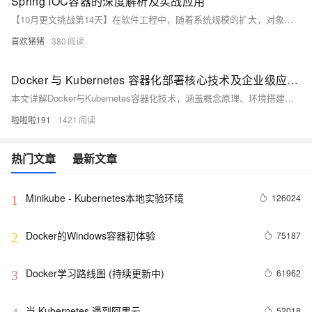
Spring IOC容器的深度解析及实战应用
【10月更文挑战第14天】在软件工程中，随着系统规模的扩大，对象间的依赖关系变得越来越复杂，这导致了系统的高耦合度，增加了开发和维护的难度。为解决这一问题，Michael Mattson在1996年提出了IOC（Inversion of Control，控制反转）理论，旨在降低对象间的耦合度，提高系统的灵活性和可维护性。Spring框架正是基于这一理论，通过IOC容器实现了对象间的依赖注入和生命周期管理。
喜欢猪猪
380
Docker 与 Kubernetes 容器化部署核心技术及企业级应用实践全方案解析
本文详解Docker与Kubernetes容器化技术，涵盖概念原理、环境搭建、镜像构建、应用部署及监控扩展，助你掌握企业级容器化方案，提升应用开发与运维效率。
啦啦啦191
1421
热门文章
最新文章
Minikube - Kubernetes本地实验环境
126024
1
Docker的Windows容器初体验
75187
2
Docker学习路线图 (持续更新中)
61962
3
当 Kubernetes 遇到阿里云
52018