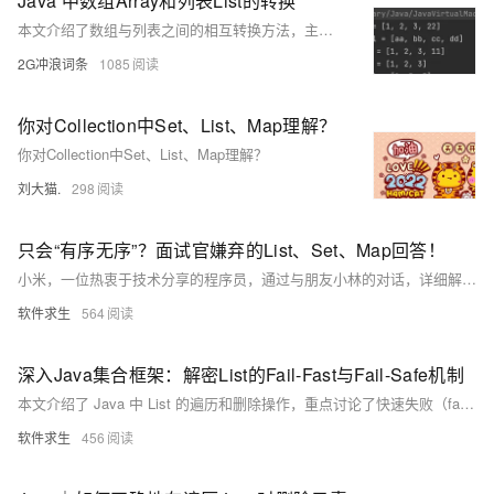
Java 中数组Array和列表List的转换
本文介绍了数组与列表之间的相互转换方法，主要包括三部分：1）使用`Collections.addAll()`方法将数组转为列表，适用于引用类型，效率较高；2）通过`new ArrayList&lt;&gt;()`构造器结合`Arrays.asList()`实现类似功能；3）利用JDK8的`Stream`流式计算，支持基本数据类型数组的转换。此外，还详细讲解了列表转数组的方法，如借助`Stream`实现不同类型数组间的转换，并附带代码示例与执行结果，帮助读者深入理解两种数据结构的互转技巧。
2G冲浪词条
1085
你对Collection中Set、List、Map理解？
你对Collection中Set、List、Map理解？
刘大猫.
298
只会“有序无序”？面试官嫌弃的List、Set、Map回答！
小米，一位热衷于技术分享的程序员，通过与朋友小林的对话，详细解析了Java面试中常见的List、Set、Map三者之间的区别，不仅涵盖了它们的基本特性，还深入探讨了各自的实现原理及应用场景，帮助面试者更好地准备相关问题。
软件求生
564
深入Java集合框架：解密List的Fail-Fast与Fail-Safe机制
本文介绍了 Java 中 List 的遍历和删除操作，重点讨论了快速失败（fail-fast）和安全失败（fail-safe）机制。通过普通 for 循环、迭代器和 foreach 循环的对比，详细解释了各种方法的优缺点及适用场景，特别是在多线程环境下的表现。最后推荐了适合高并发场景的 fail-safe 容器，如 CopyOnWriteArrayList 和 ConcurrentHashMap。
软件求生
456