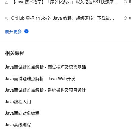
【Java技术指南】「序列化系列」深入挖掘FST快速序列
5
4
化压缩内存的利器的特性和原理 
GitHub 星标 115k+的 Java 教程，超级硬核！下载量突
8
5
破 1 万次！
[Java 基础]数组
520
6
2. Java中的垃圾收集 - GC参考手册
747
7
相关课程
Java面试疑难点解析 - 面试技巧及语言基础
poj-1503-java大数相加
623
8
Java面试疑难点解析 - Java Web开发
Java 注解 阐释 hibernate ORM
597
9
Java面试疑难点解析 - 系统架构及项目设计
java 中的多线程   内部类实现 数据共享 和 Runnable实
3
10
Java编程入门
现数据共享
Java面向对象编程
Java高级编程