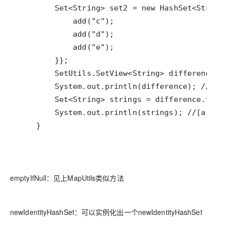
emptyIfNull：见上MapUtils类似方法
newIdentityHashSet：可以实例化出一个newIdentityHashSet