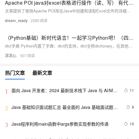
Apache POI java对excel表格进行操作（读、写） 有代码！！！
文章提供了使用Apache POI库在Java中创建和读取Excel文件的详细代码示例，包括写入数据到Excel和从Excel读取数据的方法。
dream_ready
2280
（Python基础）新时代语言！一起学习Python吧！（四）：dict字典和set类型；切片类型、列表生成式；map和reduce迭代器；filter过滤函数、sorted排序函数；lambda函数
dict字典 Python内置了字典：dict的支持，dict全称dictionary，在其他语言中也称为map，使用键-值（key-value）存储，具有极快的查找速度。 我们可以通过声明JS对象一样的方式声明dict
凉凉心.
507
热门文章
最新文章
面向 Java 开发者：2024 最新技术栈下 Java 与 AI/ML 
11
1
融合的实操详尽指南
Java 基础知识面试题汇总 最全面的 Java 基础面试题整
9
2
理
Java程序利用main函数中args参数实现参数的传递
10
3