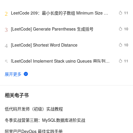
LeetCode 209：最小长度的子数组 Minimum Size 
11
2
Subarray Sum
[LeetCode] Generate Parentheses 生成括号
10
3
[LeetCode] Shortest Word Distance
10
4
[LeetCode] Implement Stack using Queues 用队列来
11
5
实现栈
[LeetCode] Minimum Depth of Binary Tree
1
6
经典Leetcode算法题分享(字符串)
6
7
相关电子书
低代码开发师（初级）实战教程
[LeetCode] Nim Game
6
8
冬季实战营第三期：MySQL数据库进阶实战
leetcode  226 Invert Binary Tree 翻转二叉树
726
9
阿里巴巴DevOps 最佳实践手册