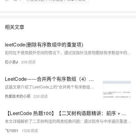
相关文章
leetCode(删除有序数组中的重复项)
如何在不使用额外空间的情况下，通过双指针法原地删除有序数组中的重复项。
石小浪♪
206
LeetCode------合并两个有序数组（4）【数组】
这篇文章介绍了LeetCode上的"合并两个有序数组"问题，并提供了三种解法：第一种是使用Java的Arrays.sort()方法直接对合并后的数组进行排序；第二种是使用辅助数组和双指针技术进行合并；第三种则是从后向前的双指针方法，避免了使用额外的辅助数组。
热爱技术的小郑
230
【LeetCode 热题100】【二叉树构造题精讲：前序 + 中序建树 & 有序数组构造 BST】（详细解析）（Go语言版）
本文详细解析了二叉树构造的两类经典问题：通过前序与中序遍历重建二叉树（LeetCode 105），以及将有序数组转化为平衡二叉搜索树（BST，LeetCode 108）。文章从核心思路、递归解法到实现细节逐一拆解，强调通过索引控制子树范围以优化性能，并对比两题的不同构造逻辑。最后总结通用构造套路，提供进阶思考方向，帮助彻底掌握二叉树构造类题目。
飞川001
1028