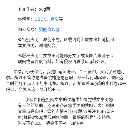
👨‍🎓作者：bug菌
✏️博客：
CSDN
、
掘金
等
💌公众号：
猿圈奇妙屋
🚫特别声明：原创不易，转载请附上原文出处链接和
本文声明，谢谢配合。
🙏版权声明：文章里可能部分文字或者图片来源于互
联网或者百度百科，如有侵权请联系bug菌处理。
哈喽，小伙伴们，我是bug菌呀👀。金三银四，又到了刷题月
啦。所以不管你是准备跳槽还是在职，都一起行动起来，顺应这
个时代月干点该干的事儿👣。所以，赶紧跟着bug菌的步伐卷起来
吧⏰，变强从这一刻开始➕🧈。
小伙伴们在批阅文章的过程中如果觉得文章对您
有一丝丝帮助，还请别吝啬您手里的赞呀，大胆的把
文章
点亮
👍吧，您的点赞三连(
收藏
⭐️+
关注
👨‍🎓+
留言
📃)就是对bug菌我创作道路上最好的鼓励与支持😘。
时光不弃🏃🏻‍♀️，掘金不停💕，加油☘️