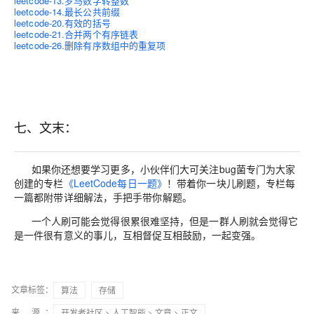
leetcode-13.罗马数字转整数
leetcode-14.最长公共前缀
leetcode-20.有效的括号
leetcode-21.合并两个有序链表
leetcode-26.删除有序数组中的重复项
七、文末：
如果你还想要学习更多，小伙伴们大可关注bug菌专门为大家
创建的专栏
《LeetCode每日一题》
！带着你一块儿刷题，专栏每
一篇都附带详细解法，手把手带你解题。
一个人刷可能会觉得很累很难坚持，但是一群人刷就会觉得它
是一件很有意义的事儿，互相督促互相鼓励，一起变强。
文章标签：
算法
存储
来 源：
开发者社区
>
人工智能
>
文章
> 正文