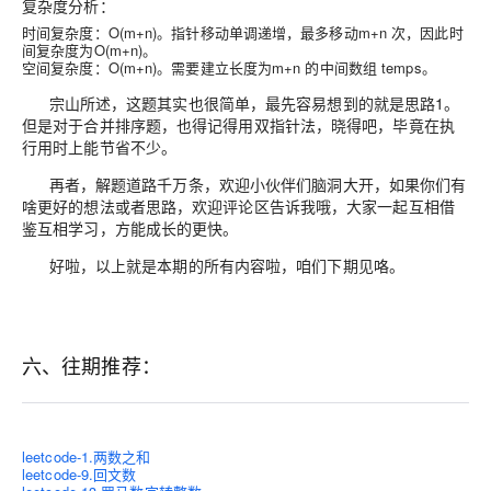
复杂度分析：
时间复杂度：O(m+n)。指针移动单调递增，最多移动m+n 次，因此时
间复杂度为O(m+n)。
空间复杂度：O(m+n)。需要建立长度为m+n 的中间数组 temps。
宗山所述，这题其实也很简单，最先容易想到的就是思路1。
但是对于合并排序题，也得记得用双指针法，晓得吧，毕竟在执
行用时上能节省不少。
再者，解题道路千万条，欢迎小伙伴们脑洞大开，如果你们有
啥更好的想法或者思路，欢迎评论区告诉我哦，大家一起互相借
鉴互相学习，方能成长的更快。
好啦，以上就是本期的所有内容啦，咱们下期见咯。
六、往期推荐：
leetcode-1.两数之和
leetcode-9.回文数