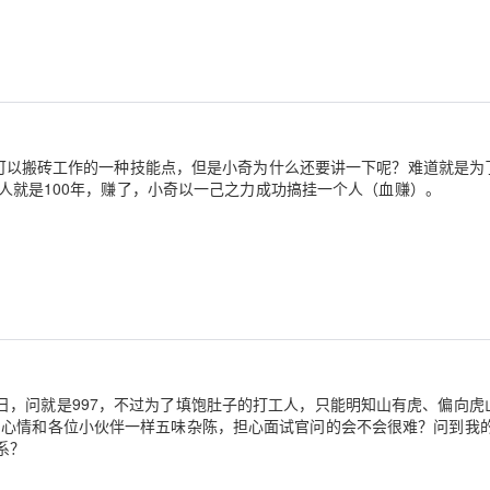
Deepseek-v4-pro
HappyHors
同享
万小智 AI 建站低至 15元/月
Qoder CN
AI 短剧/漫剧
云原生数据库 
快递物流查询
WordPress
成为服务伙
高校合作
点，立即开启云上创新
覆盖公网/内网、递归/权威、移动APP等全场景解析服务
送.CN域名，送备案服务码
基于千问大模型等，支持代码智能生成、研发智能问答
AI助力短剧
态智能体模型
旗舰 MoE 大模型，百万上下文与顶尖推理能力
图生视频，流
Ubuntu
服务生态伙伴
云工开物
企业应用
Works
Night Plan 支持 Qwen 3.8-Max
云原生大数据计算服务 MaxCompute
AI 办公
容器服务 Kub
NEW
GLM-5.2
Wan2.7-T
Red Hat
30+ 款产品免费体验
Data Agent 驱动的一站式 Data+AI 开发治理平台
夜间 5 折，Qwen/Meoo/TokenPlan 客户专享
面向分析的企业级SaaS模式云数据仓库
AI智能应用
提供一站式管
科研合作
视觉 Coding、空间感知、多模态思考等全面升级
1M上下文，专为长程任务能力而生
ERP
堂（旗舰版）
SUSE
智能客服
会就可以搬砖工作的一种技能点，但是小奇为什么还要讲一下呢？难道就是为
CRM
防护产品
2个月
自动承接线索
0万人就是100年，赚了，小奇以一己之力成功搞挂一个人（血赚）。
建站小程序
OA 办公系统
AI 应用构建
大模型原生
力提升
财税管理
模板建站
Qoder
大模型服务平台百炼-应用模版
HOT
NEW
面向真实软件
个人版上线、团队版降价；千问3.8-Max首发发尝鲜
丰富多元化的应用模版和解决方案
400电话
定制建站
万有无界
大模型服务平台百炼-智能体
方案
广告营销
模板小程序
的模型效果
灵活可视化地构建企业级 Agent
定制小程序
秒悟
人工智能平台 PAI
日，问就是997，不过为了填饱肚子的打工人，只能明知山有虎、偏向虎
APP 开发
云端极速 AI 
新一代 AI 视频生成模型，深度适配广告营销等场景
AI Native 的算法工程平台，一站式完成建模、训练、推理服务部署
的心情和各位小伙伴一样五味杂陈，担心面试官问的会不会很难？问到我
建站系统
系？