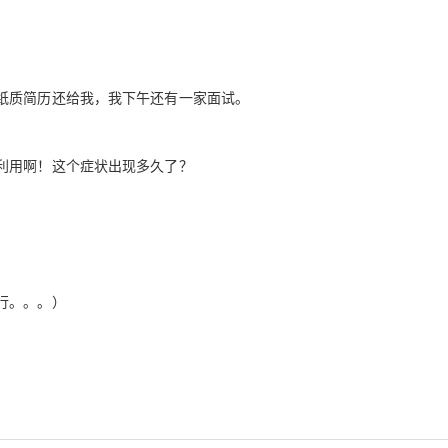
纸质简历还给我，我下午还有一家面试。
利用啊！这个症状出现多久了？
行。。。）