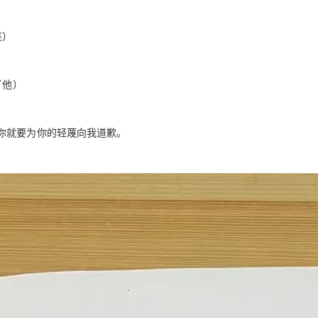
笑）
了他）
你就要为你的轻蔑向我道歉。