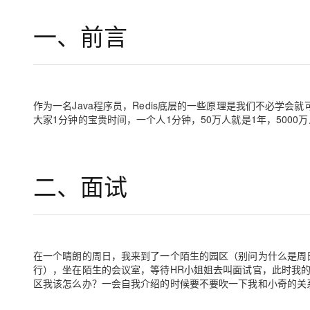
存储
天池大赛
Qwen3.7-Plus
云解析DNS
解决方案免费试用 新老
电子合同
一、前言
最高领取价值200元试用
能看、能想、能动手的多模
安全
网络与CDN
AI 算法大赛
畅捷通
大数据开发治理平台 Data
AI 产品 免费试用
网络
安全
云开发大赛
Qwen3-VL-Plus
Tableau 订阅
1亿+ 大模型 tokens 和 
可观测
入门学习赛
中间件
AI空中课堂在线直播课
云防火墙
140+云产品 免费试用
作为一名Java程序员，Redis底层的一些原理是我们不必学
上云与迁云
云原生的云上边界网络安全
产品新客免费试用，最长1
数据库
大家1分钟的宝贵时间，一个人1分钟，50万人就是1年，500
生态解决方案
大模型服务
企业出海
大模型ACA认证体验
大数据计算
助力企业全员 AI 认知与能
行业生态解决方案
千问AI平台-Token Plan
政企业务
媒体服务
二、面试
开发者生态解决方案
企业服务与云通信
千问AI平台-模型体验
AI 开发和 AI 应用解决
在线体验全尺寸、多种模态
域名与网站
Happy 系列大模型
终端用户计算
在一个晴朗的周日，我来到了一个陌生的园区（别问为什么是周
行），坐在陌生的会议室，等待HR小姐姐去叫面试官，此时我
Serverless
区我该怎么办？一会自我介绍的时候要不要吹一下我和小奇的关
开发工具