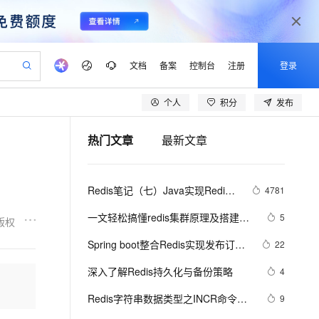
文档
备案
控制台
注册
登录
个人
积分
发布
验
作计划
器
AI 活动
专业服务
服务伙伴合作计划
开发者社区
加入我们
产品动态
服务平台百炼
阿里云 OPC 创新助力计划
热门文章
最新文章
一站式生成采购清单，支持单品或批量购买
io：打造专属 AI 语音助手
S产品伙伴计划（繁花）
峰会
CS
造的大模型服务与应用开发平台
一句话生成原生可编辑精美 PPT 文稿
AI 生产力先锋
Al MaaS 服务伙伴赋能合作
域名
博文
Careers
至高可申请百万元
Qwen3.8-Max 模型上线
开启高性价比 AI 编程新体验
弹性可伸缩的云计算服务
Qwen-Audio-3.0-Realtime 端到端实时语音角色扮演
输入一句话想法, 轻松生成专业的 PPT
先锋实践拓展 AI 生产力的边界
Token 补贴，五大权
计划
海大会
伙伴信用分合作计划
商标
问答
社会招聘
Redis笔记（七）Java实现Redis
4781
益加速 OPC 成功
eek-V4-Pro
SS
一键部署幻兽帕鲁游戏服务器
飞天发布时刻
HOT
Open Search 向量检索版支
划
备案
电子书
校园招聘
消息队列
pSeek-V4-Pro
视频创作，一键激活电商全链路生产力
稳定、安全、高性价比、高性能的云存储服务
一键购买专属联机服务器，轻松开启游戏
所见，即是所愿
持视频检索 Pipeline 功能
更多支持
一文轻松搞懂redis集群原理及搭建与
5
版权
划
公司注册
镜像站
视频生成
语音识别与合成
使用
专属 QwenPaw
漫剧工坊：一站式动画创作平台
AI 实训营
HOT
应用身份服务 (IDaaS)
Spring boot整合Redis实现发布订阅
22
合作伙伴培训与认证
划
上云迁移
站生成，高效打造优质广告素材
全接入的云上超级电脑
从聊天伙伴进化为能主动干活的本地数字员工
快速生产连贯的高质量长漫剧
从基础到进阶，Agent 创客手把手教你
OpenClaw 管理能力上线
（超详细）
lScope
我要反馈
e-1.1-T2V
Qwen3-TTS-Flash
深入了解Redis持久化与备份策略
4
查询合作伙伴
n Alibaba Cloud ISV 合作
代维服务
建企业门户网站
10 分钟搭建微信、支付宝小程序
MaxCompute MaxFrame 提
畅细腻的高质量视频
离线语音合成大模型，多语言方言自适应，低延迟高稳定
创新加速
Redis字符串数据类型之INCR命令，
ope
登录合作伙伴管理后台
9
我要建议
站，无忧落地极速上线
以可视化方式快速构建移动和 PC 门户网站
国内短信简单易用，安全可靠，秒级触达，全球覆盖200+国家和地区。
高效部署网站，快速应用到小程序
供自动弹性内存功能
通常用于统计网站访问量，文章访问