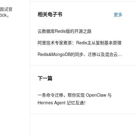
个面试官
相关电子书
更多
0k，
息提取
与 AI 智能体进行实时音视频通话
从文本、图片、视频中提取结构化的属性信息
构建支持视频理解的 AI 音视频实时通话应用
云数据库Redis版的开源之路
t.diy 一步搞定创意建站
构建大模型应用的安全防护体系
阿里技术专家煮茶：Redis主从复制基本原理
通过自然语言交互简化开发流程,全栈开发支持
通过阿里云安全产品对 AI 应用进行安全防护
Redis&MongoDB的同步、迁移以及混合云场景构建
下一篇
一条命令迁移，帮你实现 OpenClaw 与
Hermes Agent 记忆互通！