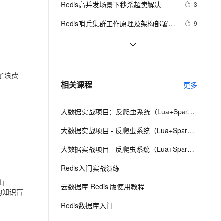
安全
Redis高并发场景下秒杀超卖解决
我要投诉
e-1.1-I2V
Cosyvoice-V3-Flash
3
PolarDB
上云场景组合购
Milvus 弹性伸缩功能新增节
量，实现分布式锁
伴
漫剧创作，剧本、分镜、视频高效生成
100%兼容MySQL、PostgreSQL，兼容Oracle，支持集中和分布式
覆盖90%+业务场景，专享组合折扣价
点支持范围
畅自然，细节丰富
高表现力语音合成大模型，语音克隆听感自然
VPN
Redis哨兵集群工作原理及架构部署
9
（八）
ernetes 版 ACK
云聚AI 严选权益
AI 原生数据库服务发布
SSL 证书
缓存工厂之Redis缓存
11
2V
Fun-ASR
，一键激活高效办公新体验
理容器应用的 K8s 服务
精选AI产品，从模型到应用全链提效
Agent 数据网关
文戏情感细腻自然，动作戏激烈拳拳到肉，实现更强表演能力
支持中英文自由切换，具备更强的噪声鲁棒性
堡垒机
云数据库 Redis清除数据的步骤
3
AI 用量加速计划
云原生数据库 PolarDB
了浪费
防火墙
、识别商机，让客服更高效、服务更出色。
探索Redis发布订阅与消息队列：构建
新老同享，达量后返
Agentic Database 发布
6
相关课程
更多
实时消息通信系统
主机安全
应用
大数据实战项目：反爬虫系统（Lua+Spark+Redis+Hadoop框架搭建）第三阶段
千问办公
NEW
AI 应用及服务市场
的智能体编程平台
一站式AI生产力平台
大数据实战项目 - 反爬虫系统（Lua+Spark+Redis+Hadoop框架搭建）第六阶段
AI 应用
伶鹊
大数据实战项目 - 反爬虫系统（Lua+Spark+Redis+Hadoop框架搭建）第七阶段
企业级人与Agent协作平台，接入和调度多个数字员工
智能客服平台，对话机器人、对话分析、智能外呼
大模型
Redis入门实战演练
大模型服务平台百炼 - 全妙
自然语言处理
山
云数据库 Redis 版使用教程
应用创作平台
多模态内容创作工具，已接入 DeepSeek
的知识盲
数据标注
Redis数据库入门
机器学习