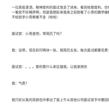
大模型解决方案
一位英俊潇洒，眼神犀利的面试官走了进来，看到他那犀利、仿佛
迁移与运维管理
一看就不好糊弄啊，但是我想起来我来之前刚看了小奇的趣学编
快速部署 Dify，高效搭建 
不给就学小奇赖着不走（哈哈）
专有云
10 分钟在聊天系统中增加
面试官：小奇是吧，带简历了吗？
我：没带，现在彩印两块一张，我简历五张，每次面试都要花费
面试官：。。。那你靠什么来征服我，让我录用你
我：气质？
我只好从我的双肩包中拿出了我上午从其他公司面试官手中要回