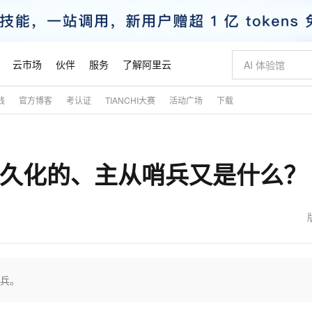
云市场
伙伴
服务
了解阿里云
践
官方博客
考认证
TIANCHI大赛
活动广场
下载
AI 特惠
数据与 API
成为产品伙伴
企业增值服务
最佳实践
价格计算器
AI 场景体
基础软件
产品伙伴合
阿里云认证
市场活动
配置报价
大模型
自助选配和估算价格
新方式
睿译宝，AI翻译排版一步到位
智启 AI 普惠权益
产品生态集成认证中心
企业支持计划
云上春晚
域名与网站
千问官方 MaaS 平台，为开发者和 Agent 而生，新用户赠送 1 亿 + tokens 额度
Qwen Aud
AI Coding
阿里云Maa
2026 阿里云
云服务器 E
为企业打
数据集
Windows
大模型认证
模型
NEW
NEW
现持久化的、主从哨兵又是什么？
交付可用成果
值低价云产品抢先购
上传文档即自动完成翻译和格式还原
至高享 1亿+免费 tokens，加速 Al 应用落地
提供智能易用的域名与建站服务
智能编程，一键
安全可靠、
产品生态伙伴
专家技术服务
云上奥运之旅
弹性计算合作
阿里云中企出
手机三要素
宝塔 Linux
全部认证
价格优势
有专属领域专家
GLM-5.2：长任务时代开源旗舰模型
阿里云 OPC 创新助力计划
千问大模型
即刻拥有 DeepS
AI 电商营销
对象存储 O
大模型
产品生态伙伴工作台
企业增值服务台
云栖战略参考
云存储合作计
云栖大会
身份实名认证
CentOS
训练营
推动算力普惠，释放技术红利
最高返9万
多领域专家智能体,一键组建 AI 虚拟交付团队
快速构建应用程序和网站，即刻迈出上云第一步
至高百万元 Token 补贴，加速一人公司成长
多元化、高性能、安全可靠的大模型服务
真正可用的 1M 上下文,一次完成代码全链路开发
轻松解锁专属 Dee
从图文生成到
云上的中国
数据库合作计
活动全景
短信
Docker
图片和
站式影视创作平台
Hermes Agent，打造自进化智能体
Token Plan 模型订阅计划
数字证书管理服务（原SSL证书）
5 分钟轻松部署
AI 广告创作
无影云电脑
企业成长
NEW
信息公告
看见新力量
云网络合作计
OCR 文字识别
JAVA
证享300元代金券
可视化编排打通从文字构思到成片全链路闭环
全托管，含MySQL、PostgreSQL、SQL Server、MariaDB多引擎
自主进化，持久记忆，越用越聪明
Qwen3.8-Max 首发尝鲜，限时加量 10 倍，夜间低至2折
实现全站HTTPS，呈现可信的WEB访问
图文、视频一
随时随地安
魔搭 Mode
Kimi-K3
HappyHors
NEW
loud
服务实践
官网公告
金融模力时刻
Salesforce O
版
发票查验
全能环境
Claude Code + GStack 打造工程团队
千问办公，限时限量积分加倍
Qoder
低代码高效构
AI 建站
短信服务
哨兵。
型
NEW
作计划
Kimi 最新旗舰模型，长程编程与推理利器
让文字生成流
计划
创新中心
魔搭 ModelSc
健康状态
理服务
让AI从“聊天伙伴”进化为能干活的“数字员工”
安装技能 GStack，拥有专属 AI 工程团队
你的AI工作搭子，覆盖日常办公高频场景
面向真实软件的智能体编程平台
0 代码专业建
客户案例
天气预报查询
操作系统
态合作计划