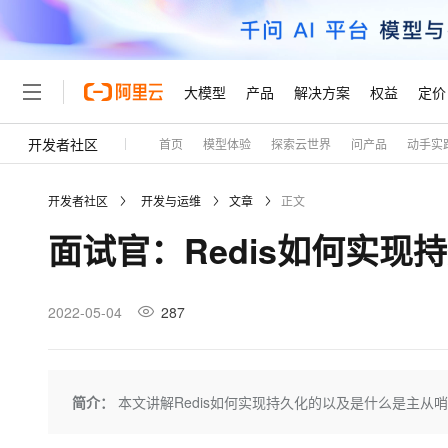
大模型
产品
解决方案
权益
定价
开发者社区
首页
模型体验
探索云世界
问产品
动手实
大模型
产品
解决方案
权益
定价
云市场
伙伴
服务
了解阿里云
精选产品
精选解决方案
普惠上云
产品定价
精选商城
成为销售伙伴
售前咨询
为什么选择阿里云
千问AI平台
开发者社区
开发与运维
文章
正文
了解云产品的定价详情
大模型服务平台百炼
千问办公，解锁你的工作
普惠上云 官方力荐
分销伙伴
在线服务
网站建设
什么是云计算
大
面试官：Redis如何实
大模型服务与应用平台
企业级Agent产品，直接
云服务器38元/年起，超
咨询伙伴
多端小程序
技术领先
云上成本管理
售后服务
轻量应用服务器
Agency Agents：拥
官方推荐返现计划
大模型
精选产品
精选解决方案
Salesforce 国际版订阅
稳定可靠
管理和优化成本
推荐新用户得奖励，单订单
销售伙伴合作计划
2022-05-04
287
自助服务
友盟天域
安全合规
人工智能与机器学习
AI
文本生成
云数据库 RDS
HappyHorse 打造一
云工开物
无影生态合作计划
在线服务
观测云
分析师报告
高校专属算力普惠，学生认
计算
互联网应用开发
Qwen3.8-Max
HOT
Salesforce On Alibaba C
工单服务
Tuya 物联网平台阿里云
研究报告与白皮书
人工智能平台 PAI
快速拥有专属 OpenClaw
简介：
本文讲解Redis如何实现持久化的以及是什么是主从
大模
Consulting Partner 合
大数据
容器
智能体时代全能旗舰模型
免费试用
短信专区
一站式AI开发、训练和推
蓝凌 OA
AI 大模型销售与服务生
现代化应用