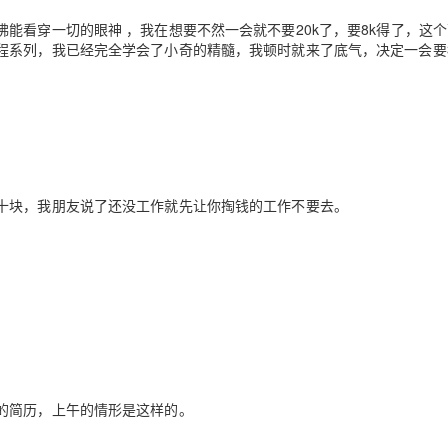
能看穿一切的眼神 ，我在想要不然一会就不要20k了，要8k得了，这
程系列，我已经完全学会了小奇的精髓，我顿时就来了底气，决定一会要3
AI 应用
10分钟微调：让0.6B模型媲美235B模
多模态数据信
型
依托云原生高可用架构,实现Dify私有化部署
用1%尺寸在特定领域达到大模型90%以上效果
一个 AI 助手
超强辅助，Bol
即刻拥有 DeepSeek-R1 满血版
在企业官网、通讯软件中为客户提供 AI 客服
多种方案随心选，轻松解锁专属 DeepSeek
十块，我朋友说了还没工作就先让你掏钱的工作不要去。
的简历，上午的情形是这样的。