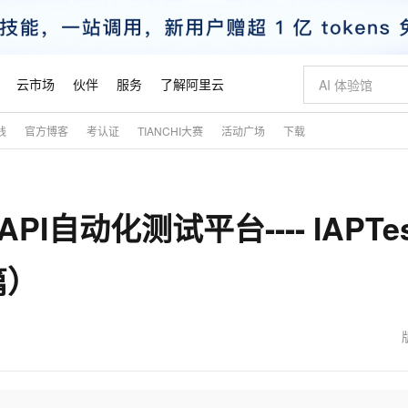
云市场
伙伴
服务
了解阿里云
践
官方博客
考认证
TIANCHI大赛
活动广场
下载
AI 特惠
数据与 API
成为产品伙伴
企业增值服务
最佳实践
价格计算器
AI 场景体
基础软件
产品伙伴合
阿里云认证
市场活动
配置报价
大模型
自助选配和估算价格
新方式
睿译宝，AI翻译排版一步到位
智启 AI 普惠权益
产品生态集成认证中心
企业支持计划
云上春晚
域名与网站
千问官方 MaaS 平台，为开发者和 Agent 而生，新用户赠送 1 亿 + tokens 额度
Qwen Aud
AI Coding
阿里云Maa
2026 阿里云
云服务器 E
为企业打
数据集
Windows
大模型认证
模型
NEW
NEW
的API自动化测试平台---- IAPTe
交付可用成果
值低价云产品抢先购
上传文档即自动完成翻译和格式还原
至高享 1亿+免费 tokens，加速 Al 应用落地
提供智能易用的域名与建站服务
智能编程，一键
安全可靠、
产品生态伙伴
专家技术服务
云上奥运之旅
弹性计算合作
阿里云中企出
手机三要素
宝塔 Linux
全部认证
价格优势
有专属领域专家
GLM-5.2：长任务时代开源旗舰模型
阿里云 OPC 创新助力计划
千问大模型
即刻拥有 DeepS
AI 电商营销
对象存储 O
大模型
产品生态伙伴工作台
企业增值服务台
云栖战略参考
云存储合作计
云栖大会
身份实名认证
CentOS
训练营
篇）
推动算力普惠，释放技术红利
最高返9万
多领域专家智能体,一键组建 AI 虚拟交付团队
快速构建应用程序和网站，即刻迈出上云第一步
至高百万元 Token 补贴，加速一人公司成长
多元化、高性能、安全可靠的大模型服务
真正可用的 1M 上下文,一次完成代码全链路开发
轻松解锁专属 Dee
从图文生成到
云上的中国
数据库合作计
活动全景
短信
Docker
图片和
站式影视创作平台
Hermes Agent，打造自进化智能体
Token Plan 模型订阅计划
数字证书管理服务（原SSL证书）
5 分钟轻松部署
AI 广告创作
无影云电脑
企业成长
NEW
信息公告
看见新力量
云网络合作计
OCR 文字识别
JAVA
证享300元代金券
可视化编排打通从文字构思到成片全链路闭环
全托管，含MySQL、PostgreSQL、SQL Server、MariaDB多引擎
自主进化，持久记忆，越用越聪明
Qwen3.8-Max 首发尝鲜，限时加量 10 倍，夜间低至2折
实现全站HTTPS，呈现可信的WEB访问
图文、视频一
随时随地安
魔搭 Mode
Kimi-K3
HappyHors
NEW
loud
服务实践
官网公告
金融模力时刻
Salesforce O
版
发票查验
全能环境
Claude Code + GStack 打造工程团队
千问办公，限时限量积分加倍
Qoder
低代码高效构
AI 建站
短信服务
型
NEW
作计划
Kimi 最新旗舰模型，长程编程与推理利器
让文字生成流
计划
创新中心
魔搭 ModelSc
健康状态
理服务
让AI从“聊天伙伴”进化为能干活的“数字员工”
安装技能 GStack，拥有专属 AI 工程团队
你的AI工作搭子，覆盖日常办公高频场景
面向真实软件的智能体编程平台
0 代码专业建
客户案例
天气预报查询
操作系统
态合作计划