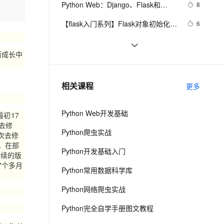
安全
Python Web：Django、Flask和
我要投诉
e-1.1-I2V
Cosyvoice-V3-Flash
8
PolarDB
上云场景组合购
Milvus 弹性伸缩功能新增节
伴
FastAPI框架对比
漫剧创作，剧本、分镜、视频高效生成
100%兼容MySQL、PostgreSQL，兼容Oracle，支持集中和分布式
覆盖90%+业务场景，专享组合折扣价
点支持范围
畅自然，细节丰富
高表现力语音合成大模型，语音克隆听感自然
VPN
【flask入门系列】Flask对象初始化参
6
数以及Flask工程配置的加载方式
ernetes 版 ACK
云聚AI 严选权益
AI 原生数据库服务发布
SSL 证书
flask学习笔记（二）
2
2V
Fun-ASR
，一键激活高效办公新体验
理容器应用的 K8s 服务
精选AI产品，从模型到应用全链提效
Agent 数据网关
成长中
文戏情感细腻自然，动作戏激烈拳拳到肉，实现更强表演能力
支持中英文自由切换，具备更强的噪声鲁棒性
堡垒机
Django框架和Flask框架的适用场景分
8
AI 用量加速计划
云原生数据库 PolarDB
别是什么？
防火墙
、识别商机，让客服更高效、服务更出色。
【优秀python web设计】基于
新老同享，达量后返
Agentic Database 发布
13
相关课程
更多
Python flask的猫眼电影可视化系
主机安全
应用
统，可视化用echart，前端Layui，
Python Web开发基础
最初17
数据库用MySQL，包括爬虫
千问办公
NEW
AI 应用及服务市场
去修
的智能体编程平台
一站式AI生产力平台
Python爬虫实战
次去修
AI 应用
，在部
伶鹊
Python开发基础入门
后续的版
企业级人与Agent协作平台，接入和调度多个数字员工
智能客服平台，对话机器人、对话分析、智能外呼
大模型
7个多月
Python常用数据科学库
大模型服务平台百炼 - 全妙
自然语言处理
Python网络爬虫实战
应用创作平台
多模态内容创作工具，已接入 DeepSeek
数据标注
Python完全自学手册图文教程
机器学习