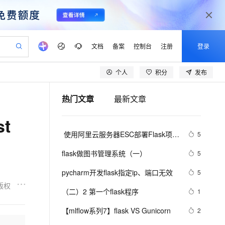
文档
备案
控制台
注册
登录
个人
积分
发布
验
作计划
器
AI 活动
专业服务
服务伙伴合作计划
开发者社区
加入我们
产品动态
服务平台百炼
阿里云 OPC 创新助力计划
热门文章
最新文章
一站式生成采购清单，支持单品或批量购买
io：打造专属 AI 语音助手
S产品伙伴计划（繁花）
峰会
CS
造的大模型服务与应用开发平台
一句话生成原生可编辑精美 PPT 文稿
AI 生产力先锋
Al MaaS 服务伙伴赋能合作
域名
博文
Careers
至高可申请百万元
Qwen3.8-Max 模型上线
st
开启高性价比 AI 编程新体验
弹性可伸缩的云计算服务
Qwen-Audio-3.0-Realtime 端到端实时语音角色扮演
输入一句话想法, 轻松生成专业的 PPT
先锋实践拓展 AI 生产力的边界
Token 补贴，五大权
计划
海大会
伙伴信用分合作计划
商标
问答
社会招聘
 使用阿里云服务器ESC部署Flask项
5
益加速 OPC 成功
eek-V4-Pro
SS
一键部署幻兽帕鲁游戏服务器
飞天发布时刻
HOT
Open Search 向量检索版支
划
备案
电子书
校园招聘
目，完成个人开发WebGIS系统的公
pSeek-V4-Pro
视频创作，一键激活电商全链路生产力
稳定、安全、高性价比、高性能的云存储服务
一键购买专属联机服务器，轻松开启游戏
所见，即是所愿
持视频检索 Pipeline 功能
更多支持
flask做图书管理系统（一）
5
网发布
划
公司注册
镜像站
视频生成
语音识别与合成
专属 QwenPaw
漫剧工坊：一站式动画创作平台
AI 实训营
HOT
应用身份服务 (IDaaS)
pycharm开发flask指定ip、端口无效 
5
合作伙伴培训与认证
划
上云迁移
站生成，高效打造优质广告素材
全接入的云上超级电脑
从聊天伙伴进化为能主动干活的本地数字员工
快速生产连贯的高质量长漫剧
从基础到进阶，Agent 创客手把手教你
OpenClaw 管理能力上线
版权
lScope
我要反馈
e-1.1-T2V
Qwen3-TTS-Flash
（二）2 第一个flask程序
1
查询合作伙伴
n Alibaba Cloud ISV 合作
代维服务
建企业门户网站
10 分钟搭建微信、支付宝小程序
MaxCompute MaxFrame 提
畅细腻的高质量视频
离线语音合成大模型，多语言方言自适应，低延迟高稳定
创新加速
【mlflow系列7】flask VS Gunicorn
ope
登录合作伙伴管理后台
2
我要建议
站，无忧落地极速上线
以可视化方式快速构建移动和 PC 门户网站
国内短信简单易用，安全可靠，秒级触达，全球覆盖200+国家和地区。
高效部署网站，快速应用到小程序
供自动弹性内存功能