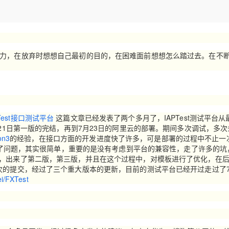
Deepseek-v4-pro
HappyHors
同享
万小智 AI 建站低至 15元/月
Qoder CN
AI 短剧/漫剧
云原生数据库 
快递物流查询
WordPress
成为服务伙
高校合作
点，立即开启云上创新
覆盖公网/内网、递归/权威、移动APP等全场景解析服务
送.CN域名，送备案服务码
基于千问大模型等，支持代码智能生成、研发智能问答
AI助力短剧
态智能体模型
旗舰 MoE 大模型，百万上下文与顶尖推理能力
图生视频，流
Ubuntu
服务生态伙伴
云工开物
企业应用
Works
Night Plan 支持 Qwen 3.8-Max
云原生大数据计算服务 MaxCompute
AI 办公
容器服务 Kub
NEW
GLM-5.2
Wan2.7-T
Red Hat
30+ 款产品免费体验
Data Agent 驱动的一站式 Data+AI 开发治理平台
夜间 5 折，Qwen/Meoo/TokenPlan 客户专享
面向分析的企业级SaaS模式云数据仓库
AI智能应用
提供一站式管
科研合作
在放弃时想想自己最初的目的，在困难面前想想怎么踏过去。在不断
视觉 Coding、空间感知、多模态思考等全面升级
1M上下文，专为长程任务能力而生
ERP
堂（旗舰版）
SUSE
智能客服
CRM
防护产品
2个月
自动承接线索
建站小程序
OA 办公系统
AI 应用构建
大模型原生
力提升
财税管理
模板建站
APTest接口测试平台
这篇文章已经发表了两个多月了，IAPTest测试平台从
Qoder
大模型服务平台百炼-应用模版
HOT
NEW
月21日第一版的完结，再到7月23日的阿里云的部署。期间多次调试，多次
面向真实软件
个人版上线、团队版降价；千问3.8-Max首发发尝鲜
丰富多元化的应用模版和解决方案
400电话
定制建站
on3
的经验，在接口方面的开发进度快了许多，可是部署的过程中不止一
出现了问题，其实很简单，重要的是没有考虑到平台的兼容性，走了许多的坑
万有无界
大模型服务平台百炼-智能体
方案
广告营销
模板小程序
进，出来了第二版，第三版，并且在这个过程中，对模板进行了优化，在
的模型效果
灵活可视化地构建企业级 Agent
次的提交，经过了三个重大版本的更新，目前的测试平台已经开过走过了
定制小程序
ei/FXTest
秒悟
人工智能平台 PAI
APP 开发
云端极速 AI 
新一代 AI 视频生成模型，深度适配广告营销等场景
AI Native 的算法工程平台，一站式完成建模、训练、推理服务部署
建站系统