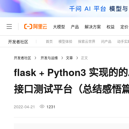
大模型
产品
解决方案
权益
定价
开发者社区
首页
模型体验
探索云世界
问产品
动手实
大模型
产品
解决方案
权益
定价
云市场
伙伴
服务
了解阿里云
精选产品
精选解决方案
普惠上云
产品定价
精选商城
成为销售伙伴
售前咨询
为什么选择阿里云
千问AI平台
开发者社区
开发与运维
文章
正文
了解云产品的定价详情
大模型服务平台百炼
千问办公，解锁你的工作
普惠上云 官方力荐
分销伙伴
在线服务
网站建设
什么是云计算
大
flask + Python3 实现的
大模型服务与应用平台
企业级Agent产品，直接
云服务器38元/年起，超
咨询伙伴
多端小程序
技术领先
云上成本管理
售后服务
轻量应用服务器
Agency Agents：拥
官方推荐返现计划
大模型
精选产品
精选解决方案
Salesforce 国际版订阅
稳定可靠
接口测试平台（总结感悟
管理和优化成本
推荐新用户得奖励，单订单
销售伙伴合作计划
自助服务
友盟天域
安全合规
人工智能与机器学习
AI
文本生成
云数据库 RDS
HappyHorse 打造一
云工开物
无影生态合作计划
在线服务
观测云
分析师报告
高校专属算力普惠，学生认
计算
互联网应用开发
2022-04-21
1231
Qwen3.8-Max
HOT
Salesforce On Alibaba C
工单服务
Tuya 物联网平台阿里云
研究报告与白皮书
人工智能平台 PAI
快速拥有专属 OpenClaw
大模
Consulting Partner 合
大数据
容器
智能体时代全能旗舰模型
免费试用
短信专区
一站式AI开发、训练和推
蓝凌 OA
AI 大模型销售与服务生
现代化应用