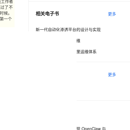
线工作者
走过了不
时候。
相关电子书
更多
息提取
与 AI 智能体进行实时音视频通话
第一个
从文本、图片、视频中提取结构化的属性信息
构建支持视频理解的 AI 音视频实时通话应用
新一代自动化渗透平台的设计与实现
t.diy 一步搞定创意建站
构建大模型应用的安全防护体系
自动化、智能化网络运维
通过自然语言交互简化开发流程,全栈开发支持
通过阿里云安全产品对 AI 应用进行安全防护
从自动化到智能化的阿里运维体系
推荐镜像
更多
python-release
下一篇
一条命令迁移，帮你实现 OpenClaw 与