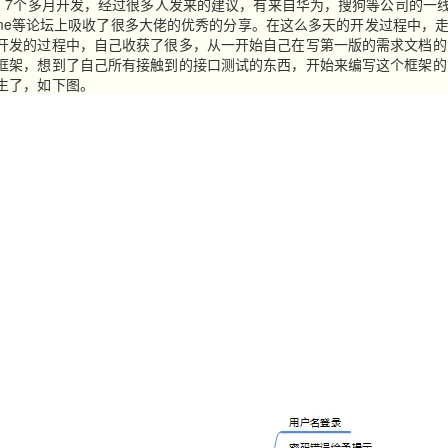
，7个多月开发，经过很多人发来的建议，有来自华为，搜狗等公司的一
home等论坛上吸收了很多大佬的优秀的分享。在这么多天的开发过程中，
开发的过程中，自己收获了很多，从一开始自己在写第一版的需求文档的
AI 应用
10分钟微调：让0.6B模型媲美235B模
多模态数据信
框架，想到了自己所有接触到的接口测试的东西，开始来编写这个框架的
型
依托云原生高可用架构,实现Dify私有化部署
生了，如下图。
用1%尺寸在特定领域达到大模型90%以上效果
一个 AI 助手
超强辅助，Bol
即刻拥有 DeepSeek-R1 满血版
在企业官网、通讯软件中为客户提供 AI 客服
多种方案随心选，轻松解锁专属 DeepSeek