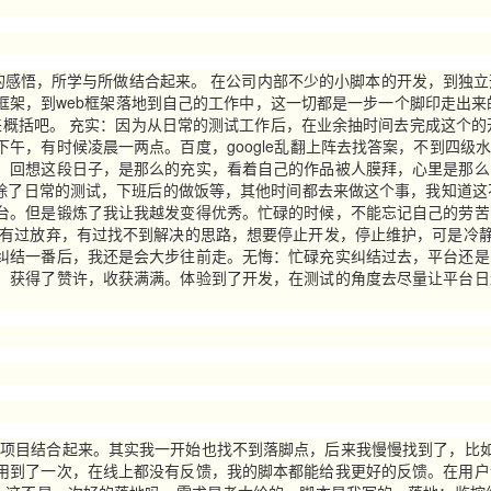
中的感悟，所学与所做结合起来。 在公司内部不少的小脚本的开发，到独
eb框架，到web框架落地到自己的工作中，这一切都是一步一个脚印走出来
词来概括吧。 充实：因为从日常的测试工作后，在业余抽时间去完成这个的
午，有时候凌晨一两点。百度，google乱翻上阵去找答案，不到四级
。回想这段日子，是那么的充实，看着自己的作品被人膜拜，心里是那么
除了日常的测试，下班后的做饭等，其他时间都去来做这个事，我知道这
台。但是锻炼了我让我越发变得优秀。忙碌的时候，不能忘记自己的劳苦
途有过放弃，有过找不到解决的思路，想要停止开发，停止维护，可是冷
纠结一番后，我还是会大步往前走。无悔：忙碌充实纠结过去，平台还是
，获得了赞许，收获满满。体验到了开发，在测试的角度去尽量让平台日
目结合起来。其实我一开始也找不到落脚点，后来我慢慢找到了，比
用到了一次，在线上都没有反馈，我的脚本都能给我更好的反馈。在用户