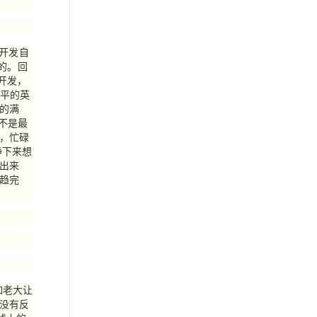
立开发自
的。回
开发，
水平的英
的满
不是最
，忙碌
静下来想
出来
趋完
如老大让
没有反