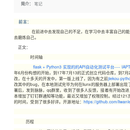
存储
天池大赛
Qwen3.7-Plus
简介：
笔记
云解析DNS
解决方案免费试用 新老
电子合同
最高领取价值200元试用
能看、能想、能动手的多模
安全
网络与CDN
AI 算法大赛
畅捷通
前言：
大数据开发治理平台 Data
AI 产品 免费试用
网络
安全
云开发大赛
Qwen3-VL-Plus
Tableau 订阅
1亿+ 大模型 tokens 和 
在前进中去发现自己的不足，在学习中去丰富自己的能力，
可观测
入门学习赛
中间件
AI空中课堂在线直播课
去磨炼自己。
云防火墙
140+云产品 免费试用
上云与迁云
云原生的云上边界网络安全
产品新客免费试用，最长1
正文：
数据库
生态解决方案
大模型服务
时间轴
企业出海
大模型ACA认证体验
大数据计算
助力企业全员 AI 认知与能
行业生态解决方案
flask + Python3 实现的的API自动化测试平台---- I
千问AI平台-Token Plan
政企业务
媒体服务
年6月份构想的开始，到17年7月13的正式创立代码仓库，到7
开发者生态解决方案
改，在十多天的开发中，第一版上线了，因为有之前
jiekou-pyth
企业服务与云通信
改其中的bug，在本地测试完毕为何在liunx的服务器上部署
千问AI平台-模型体验
AI 开发和 AI 应用解决
署后，发到脉脉，qq群里，收到了很多人反馈，接着有开始改
在线体验全尺寸、多种模态
域名与网站
本增加了钉钉群通知等功能，最近又增加了权限控制。经过121
的时间，受到了很多好评。开源地址：
https://github.com/liwanl
Happy 系列大模型
终端用户计算
Serverless
历程
开发工具