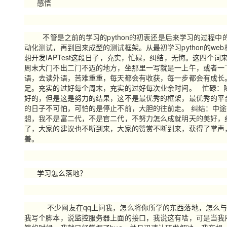
感悟
不管是之前的学习的python的初衷还是后来学习的过程
动化测试，再到回来成型的测试框架。从最初学习python的w
想开发IAPTest这段日子，充实，忙碌，纠结，无悔。这四个
周末大门不出二门不迈的地方，坐那里一写就是一上午，或者一下
语，去读外语，苦难重重，每天都会有收获，每一步都会有成长
足。充实的过好每个周末，充实的过好每次业余时间。 忙碌：
好的，但是这是努力的结果，这不是最优秀的框架，最优秀的平
的日子不可怕，可怕的是停止不前，大胆的往前走。 纠结：中
想，我不是富二代，不是官二代，不努力怎么成就明天的美好，
了，大家的建议也不断到来，大家的赞赏不断到来，获得了掌声
善。
学习怎么落地？
不少网友在qq上问我，怎么将你所学的东西落地，怎么与项
我写个脚本，说监控服务器上面的接口，我说这有啥，可是当我