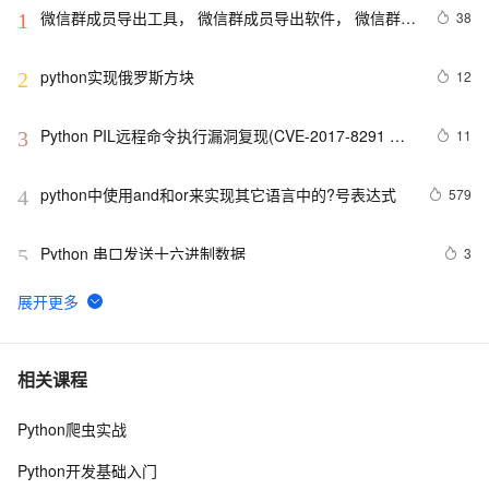
微信群成员导出工具， 微信群成员导出软件， 微信群管
38
1
理工具软件【python】
python实现俄罗斯方块
12
2
Python PIL远程命令执行漏洞复现(CVE-2017-8291 
11
3
CVE-2017-8291)
python中使用and和or来实现其它语言中的?号表达式
579
4
Python 串口发送十六进制数据
3
5
Python 多线程之threading介绍
8
6
python synflood test
596
7
相关课程
Python爬虫实战
Python是一种广泛使用的高级编程语言，具有许多优点
15
8
和缺点
Python开发基础入门
Python继承及方法解析顺序（MRO）详解 | 示例与
6