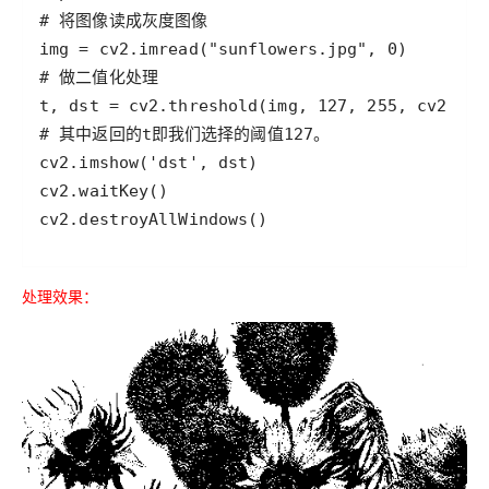
cv2.destroyAllWindows() 
处理效果：