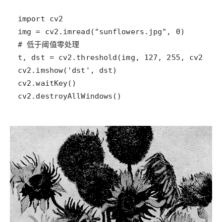
cv2.destroyAllWindows()