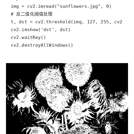
cv2.destroyAllWindows()