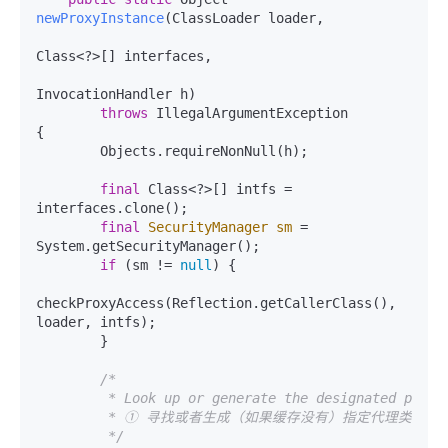
newProxyInstance
(ClassLoader loader,

Class<?>[] interfaces,

InvocationHandler h)
throws
 IllegalArgumentException

{

        Objects.requireNonNull(h);

final
 Class<?>[] intfs = 
interfaces.clone();

final
SecurityManager
sm
=
System.getSecurityManager();

if
 (sm != 
null
) {

checkProxyAccess(Reflection.getCallerClass(), 
loader, intfs);

        }

/*

         * Look up or generate the designated proxy 
         * ① 寻找或者生成（如果缓存没有）指定代理类

         */