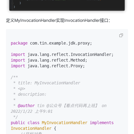
定义MyInvocationHandler实现InvocationHandler接口：
package
 com.tin.example.jdk.proxy;

import
import
import
 java.lang.reflect.Proxy;

/**

 * title: MyInvocationHandler

 * <p>

 * description:

 *

 * 
@author
 tin @公众号【看点代码再上班】 on 
2022/1/22 上午9:01

 */
public
class
MyInvocationHandler
implements
InvocationHandler
 {

//目标对象