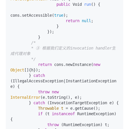
public
 Void 
run
()
 {

cons.setAccessible(
true
);

return
null
;

                    }

                });

            }

/*

         * ③ 根据我们定义的invocation handler生
成代理对象

         */
return
 cons.newInstance(
new
Object
[]{h});

        } 
catch
(IllegalAccessException|InstantiationException 
e) {

throw
new
InternalError
(e.toString(), e);

        } 
catch
 (InvocationTargetException e) {

Throwable
t
=
 e.getCause();

if
 (t 
instanceof
 RuntimeException) 
{

throw
 (RuntimeException) t;
