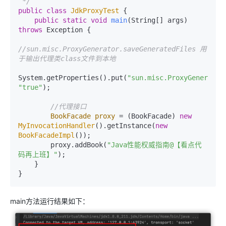
 */
public
class
JdkProxyTest
 {

public
static
void
main
(String[] args)
throws
 Exception {

//sun.misc.ProxyGenerator.saveGeneratedFiles 用
于输出代理类class文件到本地
System.getProperties().put(
"sun.misc.ProxyGenerator
"true"
);

//代理接口
BookFacade
proxy
=
 (BookFacade) 
new
MyInvocationHandler
().getInstance(
new
BookFacadeImpl
());

        proxy.addBook(
"Java性能权威指南@【看点代
码再上班】"
);

    }

}
main方法运行结果如下：