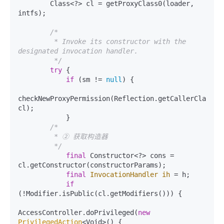
        Class<?> cl = getProxyClass0(loader, 
intfs);

/*

         * Invoke its constructor with the 
designated invocation handler.

         */
try
 {

if
 (sm != 
null
) {

checkNewProxyPermission(Reflection.getCallerClass(),
cl);

            }

/*

         * ② 获取构造器

         */
final
 Constructor<?> cons = 
cl.getConstructor(constructorParams);

final
InvocationHandler
ih
=
 h;

if
(!Modifier.isPublic(cl.getModifiers())) {

AccessController.doPrivileged(
new
PrivilegedAction
<Void>() {
