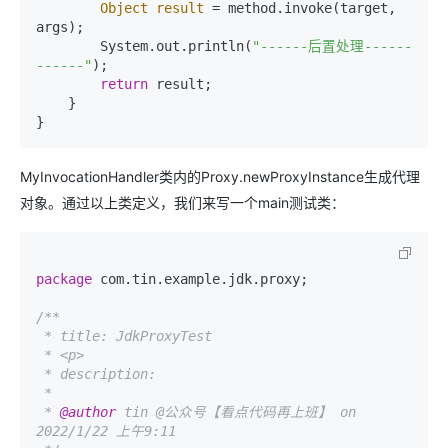
Object
result
=
 method.invoke(target, 
args);

        System.out.println(
"------后置处理------
------"
);

return
 result;

    }

}
MyInvocationHandler类内的Proxy.newProxyInstance生成代理
对象。通过以上类定义，我们来写一个main测试类：
package
 com.tin.example.jdk.proxy;

/**

 * title: JdkProxyTest

 * <p>

 * description:

 *

 * 
@author
 tin @公众号【看点代码再上班】 on 
2022/1/22 上午9:11
