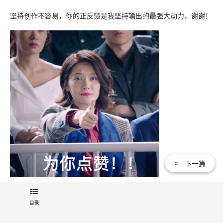
坚持创作不容易，你的正反馈是我坚持输出的最强大动力，谢谢！
下一篇
最后别忘了关注我公众号哦【看点代码再上班】！附上原文链接⏬
目录
⏬⏬
https://mp.weixin.qq.com/s/LWToCjGGP52_0cy9xkiHlQ