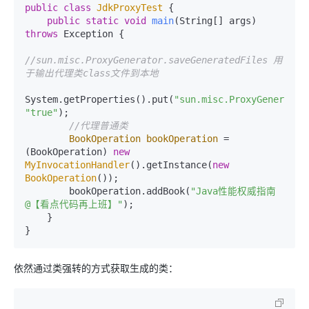
public
class
JdkProxyTest
 {

public
static
void
main
(String[] args)
throws
 Exception {

//sun.misc.ProxyGenerator.saveGeneratedFiles 用
于输出代理类class文件到本地
System.getProperties().put(
"sun.misc.ProxyGenerator
"true"
);

//代理普通类
BookOperation
bookOperation
=
(BookOperation) 
new
MyInvocationHandler
().getInstance(
new
BookOperation
());

        bookOperation.addBook(
"Java性能权威指南
@【看点代码再上班】"
);

    }

}
依然通过类强转的方式获取生成的类：