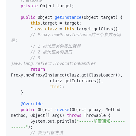
private
 Object target;

public
 Object 
getInstance
(Object target)
 {

this
.target = target;

Class
clazz
=
this
.target.getClass();

// Proxy.newProxyInstance的三个参数分别
是：
// 1 被代理类的类加载器
// 2 被代理类的接口
// 3 
java.lang.reflect.InvocationHandler
return
Proxy.newProxyInstance(clazz.getClassLoader(),

                clazz.getInterfaces(),

this
);

    }

@Override
public
 Object 
invoke
(Object proxy, Method 
method, Object[] args)
throws
 Throwable {

        System.out.println(
"------前置通知------
------"
);

// 执行目标方法