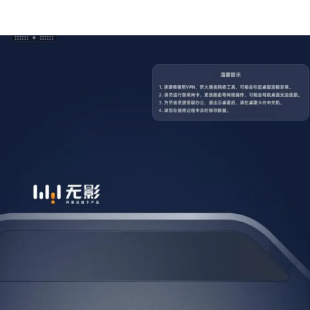
AI 应用
10分钟微调：让0.6B模型媲美235B模
多模态数据信
型
依托云原生高可用架构,实现Dify私有化部署
用1%尺寸在特定领域达到大模型90%以上效果
一个 AI 助手
超强辅助，Bol
即刻拥有 DeepSeek-R1 满血版
在企业官网、通讯软件中为客户提供 AI 客服
多种方案随心选，轻松解锁专属 DeepSeek