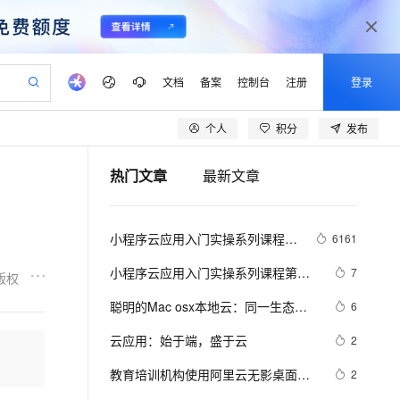
文档
备案
控制台
注册
登录
个人
积分
发布
验
作计划
器
AI 活动
专业服务
服务伙伴合作计划
开发者社区
加入我们
产品动态
服务平台百炼
阿里云 OPC 创新助力计划
热门文章
最新文章
一站式生成采购清单，支持单品或批量购买
io：打造专属 AI 语音助手
S产品伙伴计划（繁花）
峰会
CS
造的大模型服务与应用开发平台
一句话生成原生可编辑精美 PPT 文稿
AI 生产力先锋
Al MaaS 服务伙伴赋能合作
域名
博文
Careers
至高可申请百万元
Qwen3.8-Max 模型上线
开启高性价比 AI 编程新体验
弹性可伸缩的云计算服务
Qwen-Audio-3.0-Realtime 端到端实时语音角色扮演
输入一句话想法, 轻松生成专业的 PPT
先锋实践拓展 AI 生产力的边界
Token 补贴，五大权
计划
海大会
伙伴信用分合作计划
商标
问答
社会招聘
小程序云应用入门实操系列课程第
6161
益加速 OPC 成功
eek-V4-Pro
SS
一键部署幻兽帕鲁游戏服务器
飞天发布时刻
HOT
Open Search 向量检索版支
划
备案
电子书
校园招聘
一讲 - 云应用的价值
pSeek-V4-Pro
视频创作，一键激活电商全链路生产力
稳定、安全、高性价比、高性能的云存储服务
一键购买专属联机服务器，轻松开启游戏
所见，即是所愿
持视频检索 Pipeline 功能
更多支持
小程序云应用入门实操系列课程第四
7
版权
划
公司注册
镜像站
视频生成
语音识别与合成
讲 - 云应用的使用二：用户登录
专属 QwenPaw
漫剧工坊：一站式动画创作平台
AI 实训营
HOT
应用身份服务 (IDaaS)
聪明的Mac osx本地云：同一生态的
6
合作伙伴培训与认证
划
上云迁移
站生成，高效打造优质广告素材
全接入的云上超级电脑
从聊天伙伴进化为能主动干活的本地数字员工
快速生产连贯的高质量长漫剧
从基础到进阶，Agent 创客手把手教你
OpenClaw 管理能力上线
云硬件，云装机，云应用，云开发的
lScope
我要反馈
e-1.1-T2V
Qwen3-TTS-Flash
云应用：始于端，盛于云
2
查询合作伙伴
完美集
n Alibaba Cloud ISV 合作
代维服务
建企业门户网站
10 分钟搭建微信、支付宝小程序
MaxCompute MaxFrame 提
畅细腻的高质量视频
离线语音合成大模型，多语言方言自适应，低延迟高稳定
创新加速
教育培训机构使用阿里云无影桌面优
ope
登录合作伙伴管理后台
2
我要建议
站，无忧落地极速上线
以可视化方式快速构建移动和 PC 门户网站
国内短信简单易用，安全可靠，秒级触达，全球覆盖200+国家和地区。
高效部署网站，快速应用到小程序
供自动弹性内存功能
缺点