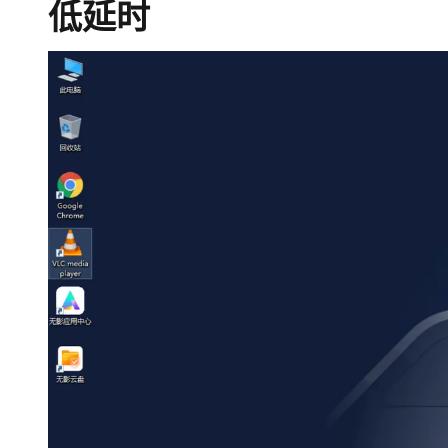
低延时
大模型解决方案
迁移与运维管理
快速部署 Dify，高效搭建 
专有云
10 分钟在聊天系统中增加