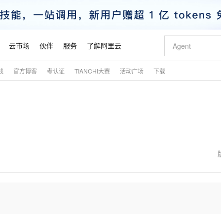
云市场
伙伴
服务
了解阿里云
践
官方博客
考认证
TIANCHI大赛
活动广场
下载
AI 特惠
数据与 API
成为产品伙伴
企业增值服务
最佳实践
价格计算器
AI 场景体
基础软件
产品伙伴合
阿里云认证
市场活动
配置报价
大模型
自助选配和估算价格
新方式
睿译宝，AI翻译排版一步到位
智启 AI 普惠权益
产品生态集成认证中心
企业支持计划
云上春晚
域名与网站
千问官方 MaaS 平台，为开发者和 Agent 而生，新用户赠送 1 亿 + tokens 额度
Qwen Aud
AI Coding
阿里云Maa
2026 阿里云
云服务器 E
为企业打
数据集
Windows
大模型认证
模型
NEW
NEW
交付可用成果
值低价云产品抢先购
上传文档即自动完成翻译和格式还原
至高享 1亿+免费 tokens，加速 Al 应用落地
提供智能易用的域名与建站服务
智能编程，一键
安全可靠、
产品生态伙伴
专家技术服务
云上奥运之旅
弹性计算合作
阿里云中企出
手机三要素
宝塔 Linux
全部认证
价格优势
有专属领域专家
GLM-5.2：长任务时代开源旗舰模型
阿里云 OPC 创新助力计划
千问大模型
即刻拥有 DeepS
AI 电商营销
对象存储 O
大模型
产品生态伙伴工作台
企业增值服务台
云栖战略参考
云存储合作计
云栖大会
身份实名认证
CentOS
训练营
推动算力普惠，释放技术红利
最高返9万
多领域专家智能体,一键组建 AI 虚拟交付团队
快速构建应用程序和网站，即刻迈出上云第一步
至高百万元 Token 补贴，加速一人公司成长
多元化、高性能、安全可靠的大模型服务
真正可用的 1M 上下文,一次完成代码全链路开发
轻松解锁专属 Dee
从图文生成到
云上的中国
数据库合作计
活动全景
短信
Docker
图片和
站式影视创作平台
Hermes Agent，打造自进化智能体
Token Plan 模型订阅计划
数字证书管理服务（原SSL证书）
5 分钟轻松部署
AI 广告创作
无影云电脑
企业成长
NEW
信息公告
看见新力量
云网络合作计
OCR 文字识别
JAVA
证享300元代金券
可视化编排打通从文字构思到成片全链路闭环
全托管，含MySQL、PostgreSQL、SQL Server、MariaDB多引擎
自主进化，持久记忆，越用越聪明
Qwen3.8-Max 首发尝鲜，限时加量 10 倍，夜间低至2折
实现全站HTTPS，呈现可信的WEB访问
图文、视频一
随时随地安
魔搭 Mode
Kimi-K3
HappyHors
NEW
loud
服务实践
官网公告
金融模力时刻
Salesforce O
版
发票查验
全能环境
Claude Code + GStack 打造工程团队
千问办公，限时限量积分加倍
Qoder
低代码高效构
AI 建站
短信服务
型
NEW
作计划
Kimi 最新旗舰模型，长程编程与推理利器
让文字生成流
计划
创新中心
魔搭 ModelSc
健康状态
理服务
让AI从“聊天伙伴”进化为能干活的“数字员工”
安装技能 GStack，拥有专属 AI 工程团队
你的AI工作搭子，覆盖日常办公高频场景
面向真实软件的智能体编程平台
0 代码专业建
客户案例
天气预报查询
操作系统
态合作计划