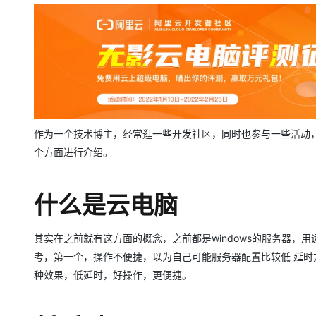
存储
天池大赛
Qwen3.7-Plus
云解析DNS
解决方案免费试用 新老
电子合同
最高领取价值200元试用
能看、能想、能动手的多模
安全
网络与CDN
AI 算法大赛
畅捷通
大数据开发治理平台 Data
AI 产品 免费试用
网络
安全
云开发大赛
Qwen3-VL-Plus
Tableau 订阅
1亿+ 大模型 tokens 和 
可观测
入门学习赛
中间件
AI空中课堂在线直播课
云防火墙
140+云产品 免费试用
上云与迁云
云原生的云上边界网络安全
产品新客免费试用，最长1
数据库
生态解决方案
作为一个技术博主，经常逛一些开发社区，同时也参与一些活动
大模型服务
企业出海
大模型ACA认证体验
大数据计算
个方面进行介绍。
助力企业全员 AI 认知与能
行业生态解决方案
千问AI平台-Token Plan
政企业务
媒体服务
开发者生态解决方案
什么是云电脑
企业服务与云通信
千问AI平台-模型体验
AI 开发和 AI 应用解决
在线体验全尺寸、多种模态
域名与网站
其实在之前就有这方面的概念，之前都是windows的服务器，用
Happy 系列大模型
考，第一个，操作不便捷，以为自己可能服务器配置比较低 延
终端用户计算
种效果，低延时，好操作，更便捷。
Serverless
开发工具