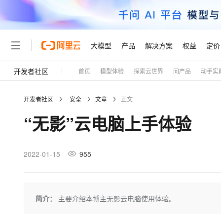
大模型
产品
解决方案
权益
定价
开发者社区
首页
模型体验
探索云世界
问产品
动手实
大模型
产品
解决方案
权益
定价
云市场
伙伴
服务
了解阿里云
精选产品
精选解决方案
普惠上云
产品定价
精选商城
成为销售伙伴
售前咨询
为什么选择阿里云
千问AI平台
开发者社区
安全
文章
正文
了解云产品的定价详情
大模型服务平台百炼
千问办公，解锁你的工作
普惠上云 官方力荐
分销伙伴
在线服务
网站建设
什么是云计算
大
“无影”云电脑上手体验
大模型服务与应用平台
企业级Agent产品，直接
云服务器38元/年起，超
咨询伙伴
多端小程序
技术领先
云上成本管理
售后服务
轻量应用服务器
Agency Agents：拥
官方推荐返现计划
大模型
精选产品
精选解决方案
Salesforce 国际版订阅
稳定可靠
管理和优化成本
推荐新用户得奖励，单订单
销售伙伴合作计划
2022-01-15
955
自助服务
友盟天域
安全合规
人工智能与机器学习
AI
文本生成
云数据库 RDS
HappyHorse 打造一
云工开物
无影生态合作计划
在线服务
观测云
分析师报告
高校专属算力普惠，学生认
计算
互联网应用开发
Qwen3.8-Max
HOT
Salesforce On Alibaba C
工单服务
Tuya 物联网平台阿里云
研究报告与白皮书
人工智能平台 PAI
快速拥有专属 OpenClaw
简介：
主要介绍本博主无影云电脑使用体验。
大模
Consulting Partner 合
大数据
容器
智能体时代全能旗舰模型
免费试用
短信专区
一站式AI开发、训练和推
蓝凌 OA
AI 大模型销售与服务生
现代化应用