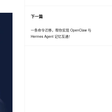
息提取
与 AI 智能体进行实时音视频通话
下一篇
从文本、图片、视频中提取结构化的属性信息
构建支持视频理解的 AI 音视频实时通话应用
t.diy 一步搞定创意建站
构建大模型应用的安全防护体系
一条命令迁移，帮你实现 OpenClaw 与
通过自然语言交互简化开发流程,全栈开发支持
通过阿里云安全产品对 AI 应用进行安全防护
Hermes Agent 记忆互通！