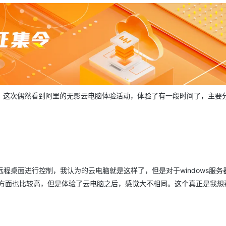
Deepseek-v4-pro
HappyHors
同享
万小智 AI 建站低至 15元/月
Qoder CN
AI 短剧/漫剧
云原生数据库 
快递物流查询
WordPress
成为服务伙
高校合作
点，立即开启云上创新
覆盖公网/内网、递归/权威、移动APP等全场景解析服务
送.CN域名，送备案服务码
基于千问大模型等，支持代码智能生成、研发智能问答
AI助力短剧
态智能体模型
旗舰 MoE 大模型，百万上下文与顶尖推理能力
图生视频，流
Ubuntu
服务生态伙伴
云工开物
企业应用
Works
Night Plan 支持 Qwen 3.8-Max
云原生大数据计算服务 MaxCompute
AI 办公
容器服务 Kub
NEW
GLM-5.2
Wan2.7-T
Red Hat
30+ 款产品免费体验
Data Agent 驱动的一站式 Data+AI 开发治理平台
夜间 5 折，Qwen/Meoo/TokenPlan 客户专享
面向分析的企业级SaaS模式云数据仓库
AI智能应用
提供一站式管
科研合作
视觉 Coding、空间感知、多模态思考等全面升级
1M上下文，专为长程任务能力而生
ERP
堂（旗舰版）
SUSE
智能客服
CRM
防护产品
2个月
自动承接线索
建站小程序
OA 办公系统
，这次偶然看到阿里的无影云电脑体验活动，体验了有一段时间了，主要
AI 应用构建
大模型原生
力提升
财税管理
模板建站
Qoder
大模型服务平台百炼-应用模版
HOT
NEW
面向真实软件
个人版上线、团队版降价；千问3.8-Max首发发尝鲜
丰富多元化的应用模版和解决方案
400电话
定制建站
万有无界
大模型服务平台百炼-智能体
方案
广告营销
模板小程序
的模型效果
灵活可视化地构建企业级 Agent
定制小程序
远程桌面进行控制，我认为的云电脑就是这样了，但是对于windows服务
秒悟
人工智能平台 PAI
时方面也比较高，但是体验了云电脑之后，感觉大不相同。这个真正是我想
APP 开发
云端极速 AI 
新一代 AI 视频生成模型，深度适配广告营销等场景
AI Native 的算法工程平台，一站式完成建模、训练、推理服务部署
建站系统