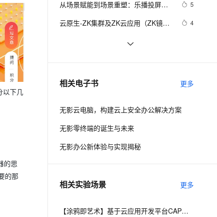
安全
从场景赋能到场景重塑：乐播投屏搭
我要投诉
e-1.1-I2V
Cosyvoice-V3-Flash
5
PolarDB
上云场景组合购
Milvus 弹性伸缩功能新增节
伴
载无影架构，打造“超级投屏空间”，颠
漫剧创作，剧本、分镜、视频高效生成
100%兼容MySQL、PostgreSQL，兼容Oracle，支持集中和分布式
覆盖90%+业务场景，专享组合折扣价
点支持范围
畅自然，细节丰富
高表现力语音合成大模型，语音克隆听感自然
VPN
云原生-ZK集群及ZK云应用（ZK镜像
4
覆跨屏协作
制作、镜像上传、部署ZK应用、挂载
ernetes 版 ACK
云聚AI 严选权益
AI 原生数据库服务发布
SSL 证书
无影助力汽车行业数字化升级
4
2V
Fun-ASR
持久化存储卷NAS）
，一键激活高效办公新体验
理容器应用的 K8s 服务
精选AI产品，从模型到应用全链提效
Agent 数据网关
文戏情感细腻自然，动作戏激烈拳拳到肉，实现更强表演能力
支持中英文自由切换，具备更强的噪声鲁棒性
堡垒机
阿里云创新生态合作手册-无影专场-阿
3
AI 用量加速计划
云原生数据库 PolarDB
里云无影开放生态计划：让生产力无
防火墙
、识别商机，让客服更高效、服务更出色。
无影云应用核心技术解读
新老同享，达量后返
Agentic Database 发布
1
相关电子书
处不在、触手可及（中）
更多
主机安全
分以下几
应用
无影云电脑，构建云上安全办公解决方案
千问办公
NEW
AI 应用及服务市场
的智能体编程平台
一站式AI生产力平台
无影零终端的诞生与未来
AI 应用
伶鹊
无影办公新体验与实现揭秘
企业级人与Agent协作平台，接入和调度多个数字员工
智能客服平台，对话机器人、对话分析、智能外呼
大模型
器的思
大模型服务平台百炼 - 全妙
自然语言处理
要的那
相关实验场景
更多
应用创作平台
多模态内容创作工具，已接入 DeepSeek
数据标注
机器学习
【涂鸦即艺术】基于云应用开发平台CAP部署AI实时生图绘板