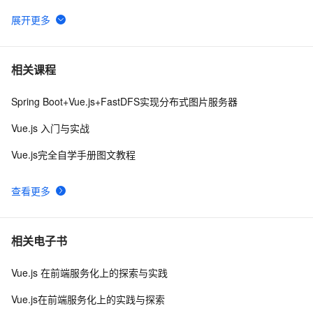
手拉手带你用 Vue3 + VantUI 写一个移动端脚手架 系列
7
6
二 （页面布局与兼容）
前端组件之Bootstrap与Ant design of Vue
8
7
相关课程
Spring Boot+Vue.js+FastDFS实现分布式图片服务器
vue3源码解析 --- 组件渲染：vnode 到真实 DOM 是如何
1
8
转变的
Vue.js 入门与实战
解决vue3使用element-ui
5
9
Vue.js完全自学手册图文教程
【Vue功能】回到顶部
3
10
查看更多
相关电子书
Vue.js 在前端服务化上的探索与实践
Vue.js在前端服务化上的实践与探索