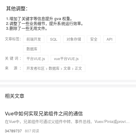
其他调整：
1.增加了关键字等信息提升 gva 权重。
2.调整了一些业务细节，提升系统运行效率。
3.删除了一些无用文件。
文章标签：
前端开发
SQL
对象存储
安全
API
数据库
关键词：
平台VUE.js
vue平台VUE.js
来 源：
开发者社区
>
数据库
>
文章
> 正文
相关文章
Vue中如何实现兄弟组件之间的通信
在Vue中，兄弟组件可通过父组件中转、事件总线、Vuex/Pinia或provide/inject实现通信。小型项目推荐父组件中转或事件总线，大型项目建议使用Pinia等状态管理工具，确保数据流清晰可控，避免内存泄漏。
34789737
807