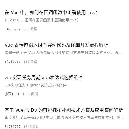
在 Vue 中，如何在回调函数中正确使用 this？
在 Vue 中，如何在回调函数中正确使用 this？
34789737
605
Vue 表情包输入组件实现代码及详细开发流程解析
这是一篇关于 Vue 表情包输入组件的使用方法与封装指南的文章。通过安装依赖、全局注册和局部使用，可以快速集成表情包功能到 Vue 项目中。文章还详细介绍了组件的封装实现、高级配置（如自定义表情列表、主题定制、动画效果和懒加载）以及完整集成示例。开发者可根据需求扩展功能，例如 GIF 搜索或自定义表情上传，提升用户体验。资源链接提供进一步学习材料。
34789737
886
vue实现任务周期cron表达式选择组件
vue实现任务周期cron表达式选择组件
小宋1021
1552
基于 Vue 与 D3 的可拖拽拓扑图技术方案及应用案例解析
本文介绍了基于Vue和D3实现可拖拽拓扑图的技术方案与应用实例。通过Vue构建用户界面和交互逻辑，结合D3强大的数据可视化能力，实现了力导向布局、节点拖拽、交互事件等功能。文章详细讲解了数据模型设计、拖拽功能实现、组件封装及高级扩展（如节点类型定制、连接样式优化等），并提供了性能优化方案以应对大数据量场景。最终，展示了基础网络拓扑、实时更新拓扑等应用实例，为开发者提供了一套完整的实现思路和实践经验。
34789737
1845