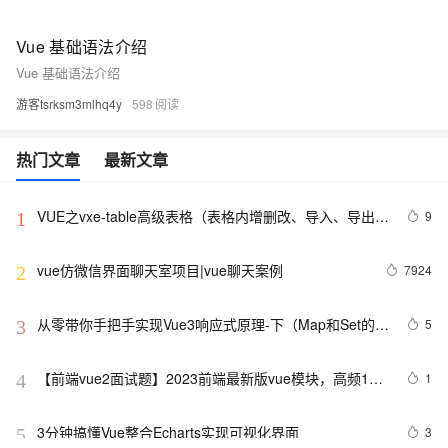
Vue 基础语法介绍
Vue 基础语法介绍
游客tsrksm3mlhq4y
598
热门文章
最新文章
VUE之vxe-table高级表格（表格内增删改、导入、导出、
9
1
自定义打印、列设置隐藏显示等）用法
vue仿微信界面聊天室项目|vue聊天案例
7924
2
从零带你手把手实现Vue3响应式原理-下（Map和Set的处
5
3
理）
【前端vue2面试题】2023前端最新版vue模块，高频17
1
4
问(上)
3分钟搞懂Vue整合Echarts实现可视化界面
3
5