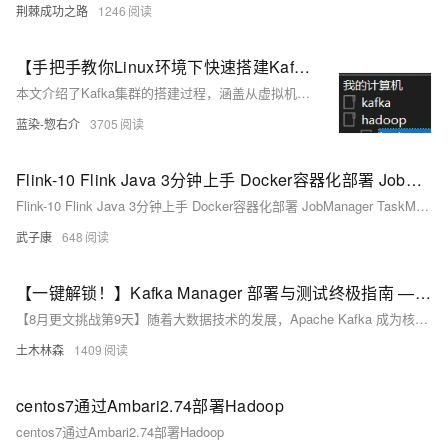
荆棘成功之路
1246
【手把手教你Linux环境下快速搭建Kafka集群】内含脚本分发教程，实现一键部署多个Kafka节点
本文介绍了Kafka集群的搭建过程，涵盖从虚拟机安装到集群测试的详细步骤。首先规划了集群架构，包括三台Kafka Broker节点，并说明了分布式环境下的服务进程配置。接着，通过VMware导入模板机并克隆出三台虚拟机（kafka-broker1、kafka-broker2、kafka-broker3），分别设置IP地址和主机名。随后，依次安装JDK、ZooKeeper和Kafka，并配置相应的环境变量与启动脚本，确保各组件能正常运行。最后，通过编写启停脚本简化集群的操作流程，并对集群进行测试，验证其功能完整性。整个过程强调了自动化脚本的应用，提高了部署效率。
蓝染-惣右介
3705
Flink-10 Flink Java 3分钟上手 Docker容器化部署 JobManager TaskManager Kafka Redis Dockerfile docker-compose
Flink-10 Flink Java 3分钟上手 Docker容器化部署 JobManager TaskManager Kafka Redis Dockerfile docker-compose
武子康
648
【一键解锁！】Kafka Manager 部署与测试终极指南 —— 从菜鸟到高手的必经之路！
【8月更文挑战第9天】随着大数据技术的发展，Apache Kafka 成为核心组件，用于处理实时数据流。Kafka Manager 提供了简洁的 Web 界面来管理和监控 Kafka 集群。本文介绍部署步骤及示例代码，助您快速上手。首先确认已安装 Java 和 Kafka。
土木林森
1409
centos7通过Ambari2.74部署Hadoop
centos7通过Ambari2.74部署Hadoop