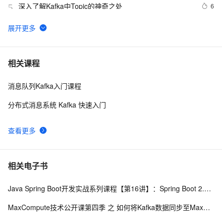
深入了解Kafka中Topic的神奇之处
6
5
Kafka为什么是高性能高并发高可用架构
5
6
Kafka【基础知识 01】消息队列介绍+Kafka架构及核心概
4
7
相关课程
念（图片来源于网络）
消息队列Kafka入门课程
SpringBoot整合Kafka简单配置实现生产消费
8
8
分布式消息系统 Kafka 快速入门
Apache Kafka——一个不同的消息系统
6
9
查看更多
Kafka Windows运行错误：找不到或无法加载主类 
5
10
Files\kafka\kafka_2.12-2.0.0\libs\activation-1.1.1.ja 
r;C:\Program
相关电子书
Java Spring Boot开发实战系列课程【第16讲】：Spring Boot 2.0 实战Apache Kafka百万级高并发消息中间件与原理解析
MaxCompute技术公开课第四季 之 如何将Kafka数据同步至MaxCompute