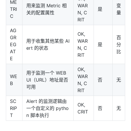
ME
用来监测 Metric 相
WAR
变
TRI
是
关的配置属性
N, C
量
C
RIT
AG
OK,
GR
百
用于收集其他某些 Al
WAR
EG
是
分
ert 的状态
N, C
AT
比
RIT
E
OK,
用于监测一个 WEB
WE
WAR
UI（URL）地址是否
否
无
B
N, C
可用
RIT
SC
Alert 的监测逻辑由
OK,
RIP
一个自定义的 pytho
否
无
CRIT
T
n 脚本执行