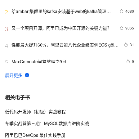
给ambari集群里的kafka安装基于web的kafka管理工
4080
2
具Kafka-manager（图文详解）
又一个项目开源，阿里已成为中国开源的关键力量？
9065
3
性能最大提升60%，阿里云第八代企业级实例ECS g8i正
31
4
式上线
MaxCompute问答整理之9月
9
5
RTMP、RTSP、HTTP视频协议详解（附：直播流地
6006
6
址、播放软件）
使用Ambari搭建Hadoop集群
4
7
相关电子书
低代码开发师（初级）实战教程
Ubuntu14.04下Ambari安装搭建部署大数据集群（图文分
4
8
五大步详解）（博主强烈推荐）
冬季实战营第三期：MySQL数据库进阶实战
使用ambari快速部署Hadoop集群
7
9
阿里巴巴DevOps 最佳实践手册