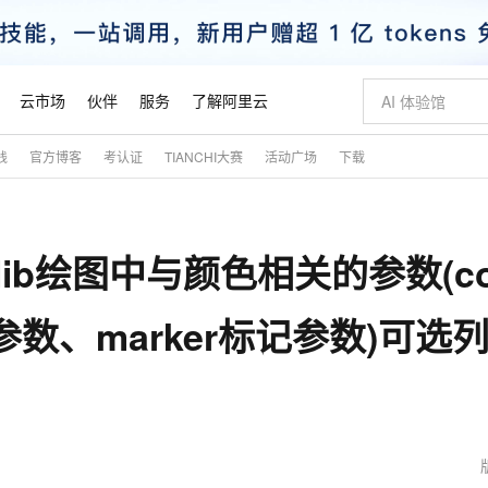
云市场
伙伴
服务
了解阿里云
践
官方博客
考认证
TIANCHI大赛
活动广场
下载
AI 特惠
数据与 API
成为产品伙伴
企业增值服务
最佳实践
价格计算器
AI 场景体
基础软件
产品伙伴合
阿里云认证
市场活动
配置报价
大模型
自助选配和估算价格
新方式
睿译宝，AI翻译排版一步到位
智启 AI 普惠权益
产品生态集成认证中心
企业支持计划
云上春晚
域名与网站
千问官方 MaaS 平台，为开发者和 Agent 而生，新用户赠送 1 亿 + tokens 额度
Qwen Aud
AI Coding
阿里云Maa
2026 阿里云
云服务器 E
为企业打
数据集
Windows
大模型认证
模型
NEW
NEW
lotlib绘图中与颜色相关的参数(co
交付可用成果
值低价云产品抢先购
上传文档即自动完成翻译和格式还原
至高享 1亿+免费 tokens，加速 Al 应用落地
提供智能易用的域名与建站服务
智能编程，一键
安全可靠、
产品生态伙伴
专家技术服务
云上奥运之旅
弹性计算合作
阿里云中企出
手机三要素
宝塔 Linux
全部认证
价格优势
有专属领域专家
GLM-5.2：长任务时代开源旗舰模型
阿里云 OPC 创新助力计划
千问大模型
即刻拥有 DeepS
AI 电商营销
对象存储 O
大模型
产品生态伙伴工作台
企业增值服务台
云栖战略参考
云存储合作计
云栖大会
身份实名认证
CentOS
训练营
线型参数、marker标记参数)可选
推动算力普惠，释放技术红利
最高返9万
多领域专家智能体,一键组建 AI 虚拟交付团队
快速构建应用程序和网站，即刻迈出上云第一步
至高百万元 Token 补贴，加速一人公司成长
多元化、高性能、安全可靠的大模型服务
真正可用的 1M 上下文,一次完成代码全链路开发
轻松解锁专属 Dee
从图文生成到
云上的中国
数据库合作计
活动全景
短信
Docker
图片和
站式影视创作平台
Hermes Agent，打造自进化智能体
Token Plan 模型订阅计划
数字证书管理服务（原SSL证书）
5 分钟轻松部署
AI 广告创作
无影云电脑
企业成长
NEW
信息公告
看见新力量
云网络合作计
OCR 文字识别
JAVA
证享300元代金券
可视化编排打通从文字构思到成片全链路闭环
全托管，含MySQL、PostgreSQL、SQL Server、MariaDB多引擎
自主进化，持久记忆，越用越聪明
Qwen3.8-Max 首发尝鲜，限时加量 10 倍，夜间低至2折
实现全站HTTPS，呈现可信的WEB访问
图文、视频一
随时随地安
魔搭 Mode
Kimi-K3
HappyHors
NEW
loud
服务实践
官网公告
金融模力时刻
Salesforce O
版
发票查验
全能环境
Claude Code + GStack 打造工程团队
千问办公，限时限量积分加倍
Qoder
低代码高效构
AI 建站
短信服务
型
NEW
作计划
Kimi 最新旗舰模型，长程编程与推理利器
让文字生成流
计划
创新中心
魔搭 ModelSc
健康状态
理服务
让AI从“聊天伙伴”进化为能干活的“数字员工”
安装技能 GStack，拥有专属 AI 工程团队
你的AI工作搭子，覆盖日常办公高频场景
面向真实软件的智能体编程平台
0 代码专业建
客户案例
天气预报查询
操作系统
态合作计划