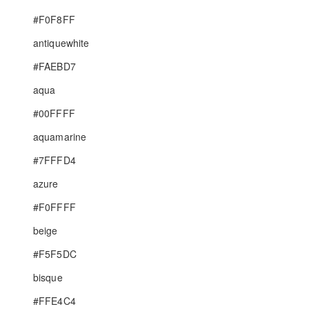
大模型解决方案
#F0F8FF
迁移与运维管理
快速部署 Dify，高效搭建 
antiquewhite
专有云
#FAEBD7
10 分钟在聊天系统中增加
aqua
#00FFFF
aquamarine
#7FFFD4
azure
#F0FFFF
beige
#F5F5DC
bisque
#FFE4C4