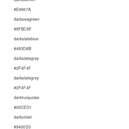
#E9967A
darkseagreen
#8FBC8F
darkslateblue
#483D8B
darkslategray
#2F4F4F
darkslategrey
#2F4F4F
darkturquoise
#00CED1
darkviolet
#9400D3