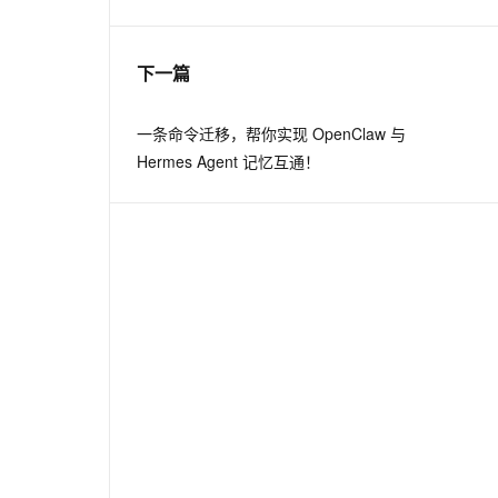
息提取
与 AI 智能体进行实时音视频通话
下一篇
从文本、图片、视频中提取结构化的属性信息
构建支持视频理解的 AI 音视频实时通话应用
t.diy 一步搞定创意建站
构建大模型应用的安全防护体系
一条命令迁移，帮你实现 OpenClaw 与
通过自然语言交互简化开发流程,全栈开发支持
通过阿里云安全产品对 AI 应用进行安全防护
Hermes Agent 记忆互通！