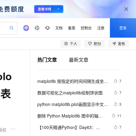
文档
备案
控制台
注册
登录
个人
积分
发布
验
作计划
器
AI 活动
专业服务
服务伙伴合作计划
开发者社区
加入我们
产品动态
服务平台百炼
阿里云 OPC 创新助力计划
热门文章
最新文章
一站式生成采购清单，支持单品或批量购买
io：打造专属 AI 语音助手
S产品伙伴计划（繁花）
峰会
CS
造的大模型服务与应用开发平台
一句话生成原生可编辑精美 PPT 文稿
AI 生产力先锋
Al MaaS 服务伙伴赋能合作
域名
博文
Careers
至高可申请百万元
Qwen3.8-Max 模型上线
lo
开启高性价比 AI 编程新体验
弹性可伸缩的云计算服务
Qwen-Audio-3.0-Realtime 端到端实时语音角色扮演
输入一句话想法, 轻松生成专业的 PPT
先锋实践拓展 AI 生产力的边界
Token 补贴，五大权
计划
海大会
伙伴信用分合作计划
商标
问答
社会招聘
matplotlib 按指定的时间间隔生成坐标
7
益加速 OPC 成功
eek-V4-Pro
SS
一键部署幻兽帕鲁游戏服务器
飞天发布时刻
HOT
Open Search 向量检索版支
划
备案
电子书
校园招聘
轴
列表
pSeek-V4-Pro
视频创作，一键激活电商全链路生产力
稳定、安全、高性价比、高性能的云存储服务
一键购买专属联机服务器，轻松开启游戏
所见，即是所愿
持视频检索 Pipeline 功能
更多支持
数据可视化之matplotlib绘制饼状图
7
划
公司注册
镜像站
视频生成
语音识别与合成
专属 QwenPaw
漫剧工坊：一站式动画创作平台
AI 实训营
HOT
应用身份服务 (IDaaS)
python matplotlib.plot画图显示中文乱
3
合作伙伴培训与认证
划
上云迁移
站生成，高效打造优质广告素材
全接入的云上超级电脑
从聊天伙伴进化为能主动干活的本地数字员工
快速生产连贯的高质量长漫剧
从基础到进阶，Agent 创客手把手教你
OpenClaw 管理能力上线
码的问题
lScope
我要反馈
e-1.1-T2V
Qwen3-TTS-Flash
删除 Python Matplotlib 图中的轴、
11
查询合作伙伴
n Alibaba Cloud ISV 合作
代维服务
建企业门户网站
10 分钟搭建微信、支付宝小程序
MaxCompute MaxFrame 提
图例和空白
畅细腻的高质量视频
离线语音合成大模型，多语言方言自适应，低延迟高稳定
创新加速
【100天精通Python】Day63：
ope
登录合作伙伴管理后台
7
我要建议
站，无忧落地极速上线
以可视化方式快速构建移动和 PC 门户网站
国内短信简单易用，安全可靠，秒级触达，全球覆盖200+国家和地区。
高效部署网站，快速应用到小程序
供自动弹性内存功能
版权
Python可视化_Matplotlib绘制子图，