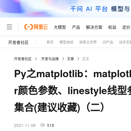
大模型
产品
解决方案
权益
定价
开发者社区
首页
模型体验
探索云世界
问产品
动手实
大模型
产品
解决方案
权益
定价
云市场
伙伴
服务
了解阿里云
精选产品
精选解决方案
普惠上云
产品定价
精选商城
成为销售伙伴
售前咨询
为什么选择阿里云
千问AI平台
开发者社区
开发与运维
文章
正文
了解云产品的定价详情
大模型服务平台百炼
千问办公，解锁你的工作
普惠上云 官方力荐
分销伙伴
在线服务
网站建设
什么是云计算
大
Py之matplotlib：matp
大模型服务与应用平台
企业级Agent产品，直接
云服务器38元/年起，超
咨询伙伴
多端小程序
技术领先
云上成本管理
售后服务
轻量应用服务器
Agency Agents：拥
官方推荐返现计划
大模型
精选产品
精选解决方案
Salesforce 国际版订阅
稳定可靠
r颜色参数、linestyle
管理和优化成本
推荐新用户得奖励，单订单
销售伙伴合作计划
自助服务
友盟天域
安全合规
人工智能与机器学习
AI
文本生成
云数据库 RDS
HappyHorse 打造一
云工开物
无影生态合作计划
在线服务
集合(建议收藏)（二）
观测云
分析师报告
高校专属算力普惠，学生认
计算
互联网应用开发
Qwen3.8-Max
HOT
Salesforce On Alibaba C
工单服务
Tuya 物联网平台阿里云
研究报告与白皮书
人工智能平台 PAI
快速拥有专属 OpenClaw
大模
Consulting Partner 合
大数据
容器
智能体时代全能旗舰模型
免费试用
短信专区
一站式AI开发、训练和推
2021-11-06
518
蓝凌 OA
AI 大模型销售与服务生
现代化应用