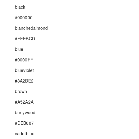
black
#000000
blanchedalmond
#FFEBCD
blue
#0000FF
blueviolet
#8A2BE2
brown
#A52A2A
burlywood
#DEB887
cadetblue