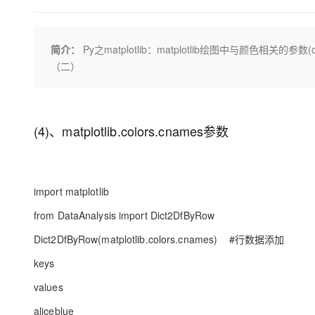
存储
天池大赛
Qwen3.7-Plus
云解析DNS
解决方案免费试用 新老
电子合同
最高领取价值200元试用
能看、能想、能动手的多模
安全
网络与CDN
AI 算法大赛
畅捷通
简介：
Py之matplotlib：matplotlib绘图中与颜色相关的参
大数据开发治理平台 Data
AI 产品 免费试用
网络
安全
云开发大赛
Qwen3-VL-Plus
Tableau 订阅
（二）
1亿+ 大模型 tokens 和 
可观测
入门学习赛
中间件
AI空中课堂在线直播课
云防火墙
140+云产品 免费试用
上云与迁云
云原生的云上边界网络安全
产品新客免费试用，最长1
数据库
生态解决方案
(4)、matplotlib.colors.cnames参数
大模型服务
企业出海
大模型ACA认证体验
大数据计算
助力企业全员 AI 认知与能
行业生态解决方案
千问AI平台-Token Plan
政企业务
媒体服务
开发者生态解决方案
import matplotlib
企业服务与云通信
千问AI平台-模型体验
AI 开发和 AI 应用解决
from DataAnalysis import Dict2DfByRow
在线体验全尺寸、多种模态
域名与网站
Dict2DfByRow(matplotlib.colors.cnames) #行数据添加
Happy 系列大模型
终端用户计算
keys
Serverless
values
aliceblue
开发工具