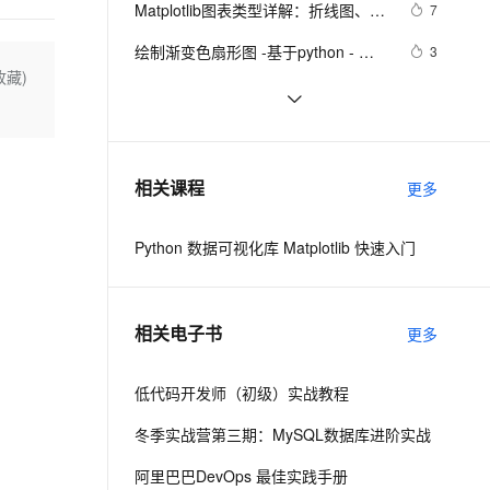
安全
Matplotlib图表类型详解：折线图、柱
我要投诉
e-1.1-I2V
Cosyvoice-V3-Flash
7
PolarDB
上云场景组合购
Milvus 弹性伸缩功能新增节
子图网格布局属性设置等示例+代码
伴
状图与散点图
漫剧创作，剧本、分镜、视频高效生成
100%兼容MySQL、PostgreSQL，兼容Oracle，支持集中和分布式
覆盖90%+业务场景，专享组合折扣价
点支持范围
畅自然，细节丰富
高表现力语音合成大模型，语音克隆听感自然
VPN
绘制渐变色扇形图 -基于python - 
3
收藏)
matplotlib 颜色地图plt.cm模块儿
ernetes 版 ACK
云聚AI 严选权益
AI 原生数据库服务发布
SSL 证书
Matplotlib 中文用户指南 6 自定义 
2
2V
Fun-ASR
，一键激活高效办公新体验
理容器应用的 K8s 服务
精选AI产品，从模型到应用全链提效
Agent 数据网关
matplotlib
文戏情感细腻自然，动作戏激烈拳拳到肉，实现更强表演能力
支持中英文自由切换，具备更强的噪声鲁棒性
堡垒机
matplotlib字体设置看这一篇就够了
5
AI 用量加速计划
云原生数据库 PolarDB
防火墙
、识别商机，让客服更高效、服务更出色。
机器学习模型可视化：基于sklearn和
新老同享，达量后返
Agentic Database 发布
4
相关课程
更多
Matplotlib的库​scikit-plot
主机安全
应用
Python 数据可视化库 Matplotlib 快速入门
千问办公
NEW
AI 应用及服务市场
的智能体编程平台
一站式AI生产力平台
AI 应用
伶鹊
相关电子书
更多
企业级人与Agent协作平台，接入和调度多个数字员工
智能客服平台，对话机器人、对话分析、智能外呼
大模型
大模型服务平台百炼 - 全妙
低代码开发师（初级）实战教程
自然语言处理
应用创作平台
多模态内容创作工具，已接入 DeepSeek
冬季实战营第三期：MySQL数据库进阶实战
数据标注
机器学习
阿里巴巴DevOps 最佳实践手册