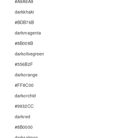
#A9A9A9
darkkhaki
#BDB76B
darkmagenta
#8B008B
darkolivegreen
#556B2F
darkorange
#FF8C00
darkorchid
#9932CC
darkred
#8B0000
darksalmon