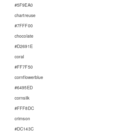
#5F9EA0
chartreuse
#7FFF00
chocolate
#D2691E
coral
#FF7F50
cornflowerblue
#6495ED
cornsilk
#FFF8DC
crimson
#DC143C