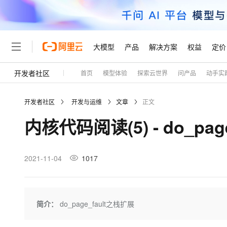
大模型
产品
解决方案
权益
定价
开发者社区
首页
模型体验
探索云世界
问产品
动手实
大模型
产品
解决方案
权益
定价
云市场
伙伴
服务
了解阿里云
精选产品
精选解决方案
普惠上云
产品定价
精选商城
成为销售伙伴
售前咨询
为什么选择阿里云
千问AI平台
开发者社区
开发与运维
文章
正文
了解云产品的定价详情
大模型服务平台百炼
千问办公，解锁你的工作
普惠上云 官方力荐
分销伙伴
在线服务
网站建设
什么是云计算
大
内核代码阅读(5) - do_pag
大模型服务与应用平台
企业级Agent产品，直接
云服务器38元/年起，超
咨询伙伴
多端小程序
技术领先
云上成本管理
售后服务
轻量应用服务器
Agency Agents：拥
官方推荐返现计划
大模型
精选产品
精选解决方案
Salesforce 国际版订阅
稳定可靠
管理和优化成本
推荐新用户得奖励，单订单
销售伙伴合作计划
2021-11-04
1017
自助服务
友盟天域
安全合规
人工智能与机器学习
AI
文本生成
云数据库 RDS
HappyHorse 打造一
云工开物
无影生态合作计划
在线服务
观测云
分析师报告
高校专属算力普惠，学生认
计算
互联网应用开发
Qwen3.8-Max
HOT
Salesforce On Alibaba C
工单服务
Tuya 物联网平台阿里云
研究报告与白皮书
人工智能平台 PAI
快速拥有专属 OpenClaw
简介：
do_page_fault之栈扩展
大模
Consulting Partner 合
大数据
容器
智能体时代全能旗舰模型
免费试用
短信专区
一站式AI开发、训练和推
蓝凌 OA
AI 大模型销售与服务生
现代化应用