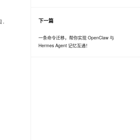
息提取
与 AI 智能体进行实时音视频通话
下一篇
从文本、图片、视频中提取结构化的属性信息
构建支持视频理解的 AI 音视频实时通话应用
t.diy 一步搞定创意建站
构建大模型应用的安全防护体系
一条命令迁移，帮你实现 OpenClaw 与
通过自然语言交互简化开发流程,全栈开发支持
通过阿里云安全产品对 AI 应用进行安全防护
Hermes Agent 记忆互通！