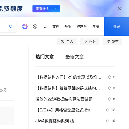
文档
备案
控制台
注册
登录
个人
积分
发布
验
作计划
器
AI 活动
专业服务
服务伙伴合作计划
开发者社区
加入我们
产品动态
服务平台百炼
阿里云 OPC 创新助力计划
热门文章
最新文章
一站式生成采购清单，支持单品或批量购买
io：打造专属 AI 语音助手
S产品伙伴计划（繁花）
峰会
CS
造的大模型服务与应用开发平台
一句话生成原生可编辑精美 PPT 文稿
AI 生产力先锋
Al MaaS 服务伙伴赋能合作
域名
博文
Careers
至高可申请百万元
Qwen3.8-Max 模型上线
开启高性价比 AI 编程新体验
弹性可伸缩的云计算服务
Qwen-Audio-3.0-Realtime 端到端实时语音角色扮演
输入一句话想法, 轻松生成专业的 PPT
先锋实践拓展 AI 生产力的边界
Token 补贴，五大权
计划
海大会
伙伴信用分合作计划
商标
问答
社会招聘
【数据结构入门】-堆的实现以及堆排
2
益加速 OPC 成功
eek-V4-Pro
SS
一键部署幻兽帕鲁游戏服务器
飞天发布时刻
HOT
Open Search 向量检索版支
划
备案
电子书
校园招聘
序（2）
pSeek-V4-Pro
视频创作，一键激活电商全链路生产力
稳定、安全、高性价比、高性能的云存储服务
一键购买专属联机服务器，轻松开启游戏
所见，即是所愿
持视频检索 Pipeline 功能
更多支持
【数据结构】最最基础的链式结构
3
版权
划
公司注册
镜像站
视频生成
语音识别与合成
——单链表，还不会你就吃大亏了！
专属 QwenPaw
漫剧工坊：一站式动画创作平台
AI 实训营
HOT
应用身份服务 (IDaaS)
微软的22道数据结构算法面试题
8
合作伙伴培训与认证
划
上云迁移
站生成，高效打造优质广告素材
全接入的云上超级电脑
从聊天伙伴进化为能主动干活的本地数字员工
快速生产连贯的高质量长漫剧
从基础到进阶，Agent 创客手把手教你
OpenClaw 管理能力上线
lScope
我要反馈
e-1.1-T2V
Qwen3-TTS-Flash
【C/C++】用格雷戈里公式求π
12
查询合作伙伴
n Alibaba Cloud ISV 合作
代维服务
建企业门户网站
10 分钟搭建微信、支付宝小程序
MaxCompute MaxFrame 提
畅细腻的高质量视频
离线语音合成大模型，多语言方言自适应，低延迟高稳定
创新加速
JAVA数据结构系列 栈
ope
登录合作伙伴管理后台
10
我要建议
站，无忧落地极速上线
以可视化方式快速构建移动和 PC 门户网站
国内短信简单易用，安全可靠，秒级触达，全球覆盖200+国家和地区。
高效部署网站，快速应用到小程序
供自动弹性内存功能