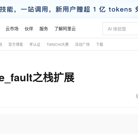
云市场
伙伴
服务
了解阿里云
践
官方博客
考认证
TIANCHI大赛
活动广场
下载
AI 特惠
数据与 API
成为产品伙伴
企业增值服务
最佳实践
价格计算器
AI 场景体
基础软件
产品伙伴合
阿里云认证
市场活动
配置报价
大模型
自助选配和估算价格
新方式
睿译宝，AI翻译排版一步到位
智启 AI 普惠权益
产品生态集成认证中心
企业支持计划
云上春晚
域名与网站
千问官方 MaaS 平台，为开发者和 Agent 而生，新用户赠送 1 亿 + tokens 额度
Qwen Aud
AI Coding
阿里云Maa
2026 阿里云
云服务器 E
为企业打
数据集
Windows
大模型认证
模型
NEW
NEW
e_fault之栈扩展
交付可用成果
值低价云产品抢先购
上传文档即自动完成翻译和格式还原
至高享 1亿+免费 tokens，加速 Al 应用落地
提供智能易用的域名与建站服务
智能编程，一键
安全可靠、
产品生态伙伴
专家技术服务
云上奥运之旅
弹性计算合作
阿里云中企出
手机三要素
宝塔 Linux
全部认证
价格优势
有专属领域专家
GLM-5.2：长任务时代开源旗舰模型
阿里云 OPC 创新助力计划
千问大模型
即刻拥有 DeepS
AI 电商营销
对象存储 O
大模型
产品生态伙伴工作台
企业增值服务台
云栖战略参考
云存储合作计
云栖大会
身份实名认证
CentOS
训练营
推动算力普惠，释放技术红利
最高返9万
多领域专家智能体,一键组建 AI 虚拟交付团队
快速构建应用程序和网站，即刻迈出上云第一步
至高百万元 Token 补贴，加速一人公司成长
多元化、高性能、安全可靠的大模型服务
真正可用的 1M 上下文,一次完成代码全链路开发
轻松解锁专属 Dee
从图文生成到
云上的中国
数据库合作计
活动全景
短信
Docker
图片和
站式影视创作平台
Hermes Agent，打造自进化智能体
Token Plan 模型订阅计划
数字证书管理服务（原SSL证书）
5 分钟轻松部署
AI 广告创作
无影云电脑
企业成长
NEW
信息公告
看见新力量
云网络合作计
OCR 文字识别
JAVA
证享300元代金券
可视化编排打通从文字构思到成片全链路闭环
全托管，含MySQL、PostgreSQL、SQL Server、MariaDB多引擎
自主进化，持久记忆，越用越聪明
Qwen3.8-Max 首发尝鲜，限时加量 10 倍，夜间低至2折
实现全站HTTPS，呈现可信的WEB访问
图文、视频一
随时随地安
魔搭 Mode
Kimi-K3
HappyHors
NEW
loud
服务实践
官网公告
金融模力时刻
Salesforce O
版
发票查验
全能环境
Claude Code + GStack 打造工程团队
千问办公，限时限量积分加倍
Qoder
低代码高效构
AI 建站
短信服务
型
NEW
作计划
Kimi 最新旗舰模型，长程编程与推理利器
让文字生成流
计划
创新中心
魔搭 ModelSc
健康状态
理服务
让AI从“聊天伙伴”进化为能干活的“数字员工”
安装技能 GStack，拥有专属 AI 工程团队
你的AI工作搭子，覆盖日常办公高频场景
面向真实软件的智能体编程平台
0 代码专业建
客户案例
天气预报查询
操作系统
态合作计划