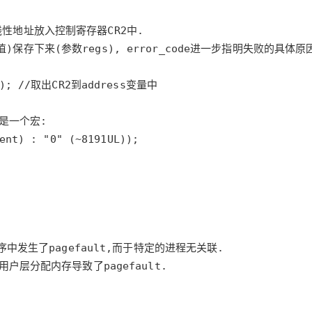
AI 应用
10分钟微调：让0.6B模型媲美235B模
多模态数据信
型
依托云原生高可用架构,实现Dify私有化部署
用1%尺寸在特定领域达到大模型90%以上效果
一个 AI 助手
超强辅助，Bol
即刻拥有 DeepSeek-R1 满血版
在企业官网、通讯软件中为客户提供 AI 客服
多种方案随心选，轻松解锁专属 DeepSeek