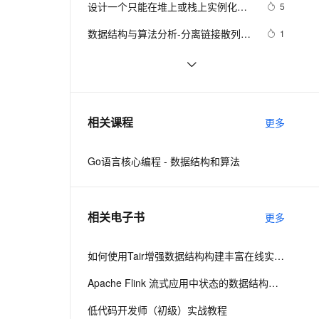
安全
设计一个只能在堆上或栈上实例化的
我要投诉
e-1.1-I2V
Cosyvoice-V3-Flash
5
PolarDB
上云场景组合购
Milvus 弹性伸缩功能新增节
伴
类
漫剧创作，剧本、分镜、视频高效生成
100%兼容MySQL、PostgreSQL，兼容Oracle，支持集中和分布式
覆盖90%+业务场景，专享组合折扣价
点支持范围
畅自然，细节丰富
高表现力语音合成大模型，语音克隆听感自然
VPN
数据结构与算法分析-分离链接散列表
1
的实现
ernetes 版 ACK
云聚AI 严选权益
AI 原生数据库服务发布
SSL 证书
【数据结构进阶】AVL树深度剖析 + 
8
2V
Fun-ASR
，一键激活高效办公新体验
理容器应用的 K8s 服务
精选AI产品，从模型到应用全链提效
Agent 数据网关
实现（附源码）
文戏情感细腻自然，动作戏激烈拳拳到肉，实现更强表演能力
支持中英文自由切换，具备更强的噪声鲁棒性
堡垒机
数据结构与算法之八皇后问题
4
AI 用量加速计划
云原生数据库 PolarDB
防火墙
、识别商机，让客服更高效、服务更出色。
Android开发之那些好用的数据结构
新老同享，达量后返
Agentic Database 发布
403
相关课程
更多
与API(三)
主机安全
应用
Go语言核心编程 - 数据结构和算法
千问办公
NEW
AI 应用及服务市场
的智能体编程平台
一站式AI生产力平台
AI 应用
伶鹊
相关电子书
更多
企业级人与Agent协作平台，接入和调度多个数字员工
智能客服平台，对话机器人、对话分析、智能外呼
大模型
大模型服务平台百炼 - 全妙
如何使用Tair增强数据结构构建丰富在线实时场景
自然语言处理
应用创作平台
多模态内容创作工具，已接入 DeepSeek
数据标注
Apache Flink 流式应用中状态的数据结构定义升级
机器学习
低代码开发师（初级）实战教程