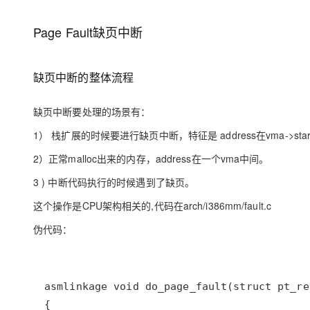
存储
天池大赛
Qwen3.7-Plus
云解析DNS
解决方案免费试用 新老
电子合同
最高领取价值200元试用
能看、能想、能动手的多模
安全
网络与CDN
Page Fault缺页中断
AI 算法大赛
畅捷通
大数据开发治理平台 Data
AI 产品 免费试用
网络
安全
云开发大赛
Qwen3-VL-Plus
Tableau 订阅
1亿+ 大模型 tokens 和 
缺页中断的整体流程
可观测
入门学习赛
中间件
AI空中课堂在线直播课
云防火墙
140+云产品 免费试用
上云与迁云
缺页中断要处理的场景有：
云原生的云上边界网络安全
产品新客免费试用，最长1
数据库
生态解决方案
大模型服务
1） 栈扩展的时候要进行缺页中断，特征是 address在vma->s
企业出海
大模型ACA认证体验
大数据计算
助力企业全员 AI 认知与能
行业生态解决方案
2）正常malloc出来的内存，address在一个vma中间。
千问AI平台-Token Plan
政企业务
媒体服务
开发者生态解决方案
3 ) 中断代码执行的时候遇到了缺页。
企业服务与云通信
这个操作是CPU架构相关的,代码在arch/i386mm/fault.c
千问AI平台-模型体验
AI 开发和 AI 应用解决
在线体验全尺寸、多种模态
域名与网站
伪代码：
Happy 系列大模型
终端用户计算
Serverless
开发工具